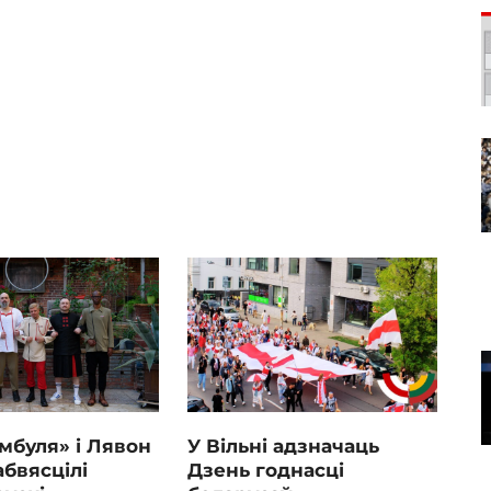
мбуля» і Лявон
У Вільні адзначаць
абвясцілі
Дзень годнасці