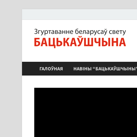
ЗБС "Бацькаўшчына"
ГАЛОЎНАЯ
НАВІНЫ “БАЦЬКАЎШЧЫНЫ