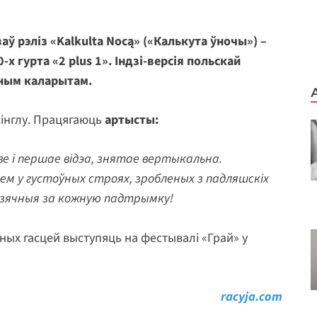
аў рэліз «Kalkulta Nocą» («Калькута ўночы») –
 гурта «2 plus 1». Індзі-версія польскай
онным каларытам.
 сінглу. Працягаюць
артысты:
е і першае відэа, знятае вертыкальна.
ем у густоўных строях, зробленых з падляшскіх
дзячныя за кожную падтрымку!
ьных гасцей выступяць на фестывалі «Грай» у
racyja.com