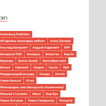
ТЭГІ
Gutenberg Publisher
Аб’яднаны пераходны кабінет
Алесь Бяляцкі
Альгерд Бахарэвіч
Андрэй Хадановіч
БНР
Беларускі ПЭН
Беларусь
Беласток
Берлін
Варшава
Васіль Быкаў
Вялікабрытанія
Вільня
Германія
Гродна
Грузія
ЗША
Каардынацыйная рада
Канада
Латвія
Лявон Вольскі
Літва
Міжнародны саюз беларускіх пісьменнікаў
Мікалай Статкевіч
Мінск
Нью-Ёрк
Павел Латушка
Павел Севярынец
Польшча