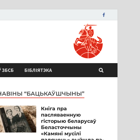
Ў ЗБСБ
БІБЛІЯТЭКА
НАВІНЫ “БАЦЬКАЎШЧЫНЫ”
Кніга пра
пасляваенную
гісторыю беларусаў
Беласточчыны
«Камяні мусілі
паляцець» выйшла па-