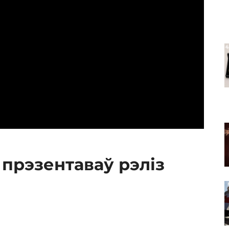
 прэзентаваў рэліз