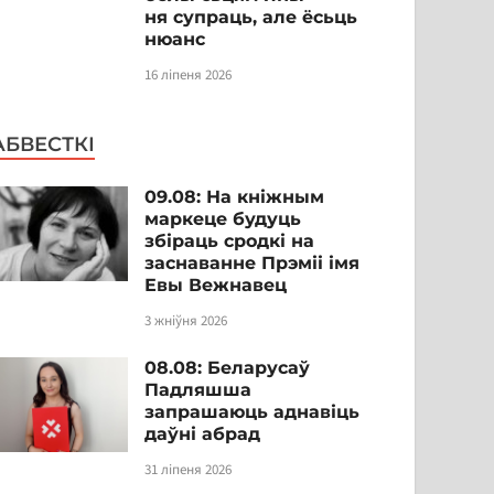
ня супраць, але ёсьць
нюанс
16 ліпеня 2026
АБВЕСТКІ
09.08: На кніжным
маркеце будуць
збіраць сродкі на
заснаванне Прэміі імя
Евы Вежнавец
3 жніўня 2026
08.08: Беларусаў
Падляшша
запрашаюць аднавіць
даўні абрад
31 ліпеня 2026