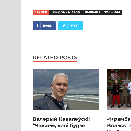
TAGGED
„SW@DA X NICZOS“
ВАРШАВА
ПОЛЬШЧА
SHARE
TWEET
RELATED POSTS
Валерый Кавалеўскі:
«Крамба
“Чакаем, калі будзе
Вольскі 