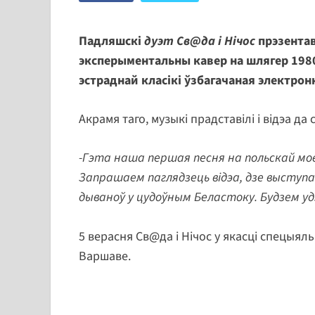
Падляшскі
дуэт Св@да і Нічос
прэзентав
эксперыментальны кавер на шлягер 1980-х
эстраднай класікі ўзбагачаная электр
Акрамя таго, музыкі прадставілі і відэа да
-Гэта наша першая песня на польскай мов
Запрашаем паглядзець відэа, дзе выступа
дываноў у цудоўным Беластоку. Будзем у
5 верасня Св@да і Нічос у якасці спецыял
Варшаве.