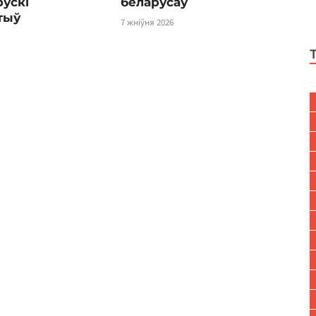
ускі
беларусаў
тыў
7 жніўня 2026