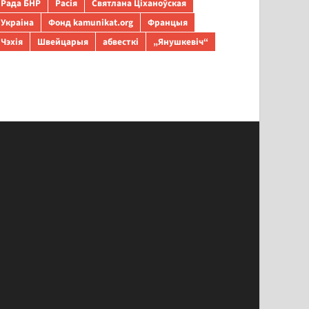
Рада БНР
Расія
Святлана Ціханоўская
Украіна
Фонд kamunikat.org
Францыя
Чэхія
Швейцарыя
абвесткі
„Янушкевіч“