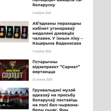
беларуску
4 жніўня 2026
Аб’яднаны пераходны
кабінет уганараваў
медалямі дзевяцёх
чалавек. У іхным ліку –
Кацярына Ваданосава
3 жніўня 2026
Гістарычны
відэапраект “Сармат”
вяртаецца
31 ліпеня 2026
Грунвальдзкі музэй
адказаў на просьбу
беларусаў паставіць
на полі бел-чырвона-
белы сьцяг. Яны