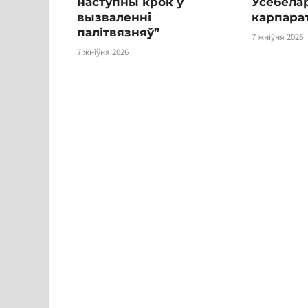
наступны крок у
Усебелар
вызваленні
карпара
палітвязняў”
7 жніўня 2026
7 жніўня 2026