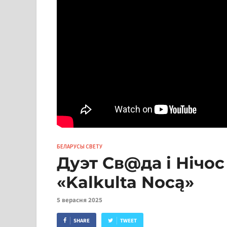
БЕЛАРУСЫ СВЕТУ
Дуэт Св@да і Нічос
«Kalkulta Nocą»
5 верасня 2025
SHARE
TWEET