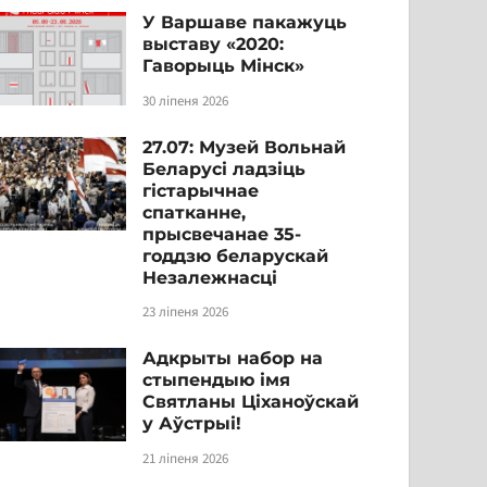
У Варшаве пакажуць
выставу «2020:
Гаворыць Мінск»
30 ліпеня 2026
27.07: Музей Вольнай
Беларусі ладзіць
гістарычнае
спатканне,
прысвечанае 35-
годдзю беларускай
Незалежнасці
23 ліпеня 2026
Адкрыты набор на
стыпендыю імя
Святланы Ціханоўскай
у Аўстрыі!
21 ліпеня 2026