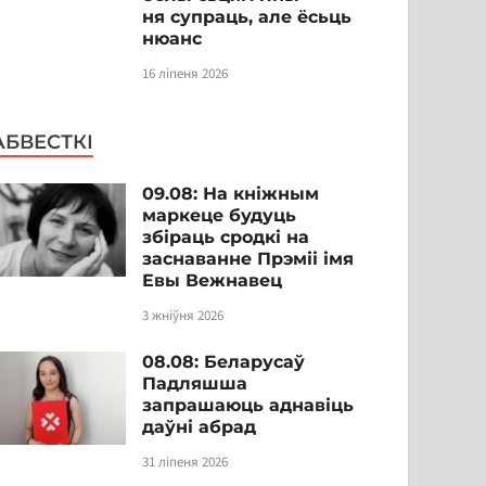
ня супраць, але ёсьць
нюанс
16 ліпеня 2026
АБВЕСТКІ
09.08: На кніжным
маркеце будуць
збіраць сродкі на
заснаванне Прэміі імя
Евы Вежнавец
3 жніўня 2026
08.08: Беларусаў
Падляшша
запрашаюць аднавіць
даўні абрад
31 ліпеня 2026