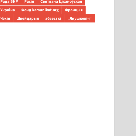
Рада БНР
Расія
Святлана Ціханоўская
Украіна
Фонд kamunikat.org
Францыя
Чэхія
Швейцарыя
абвесткі
„Янушкевіч“