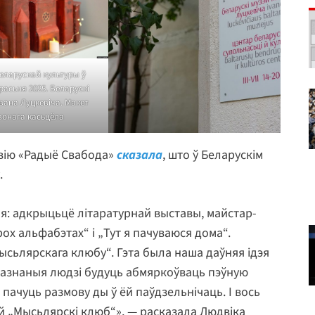
еларускай культуры ў
ерасьня 2025. Беларускі
Івана Луцкевіча. Макет
онага касьцёла
рвію «Радыё Свабода»
сказала
, што ў Беларускім
.
выя: адкрыцьцё літаратурнай выставы, майстар-
рох альфабэтах“ і „Тут я пачуваюся дома“.
сьлярскага клюбу“. Гэта была наша даўняя ідэя
абазнаныя людзі будуць абмяркоўваць пэўную
 пачуць размову ды ў ёй паўдзельнічаць. І вось
 „Мысьлярскі клюб“», — расказала Людвіка