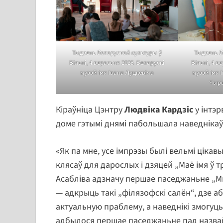
Тыдзень б
Тыдзень беларускай культуры ў
Вільні, 4 в
Вільні, 4 верасьня 2025. Беларускі
музэй імя 
музэй імя Івана Луцкевіча
Чырв
Кіраўніца Цэнтру
Людвіка Кардзіс
у інтэ
доме гэтымі днямі пабольшала наведнікаў
«Як па мне, усе імпрэзы былі вельмі ціка
клясаў для дарослых і дзяцей „Маё імя ў т
Асабліва адзначу першае паседжаньне „Мы
— адкрыць такі „філязофскі салён“, дзе 
актуальную праблему, а наведнікі змогуць
адбылося першае паседжаньне пад назвай