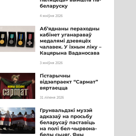
беларуску
4 жніўня 2026
Аб’яднаны пераходны
кабінет уганараваў
медалямі дзевяцёх
чалавек. У іхным ліку –
Кацярына Ваданосава
3 жніўня 2026
Гістарычны
відэапраект “Сармат”
вяртаецца
31 ліпеня 2026
Грунвальдзкі музэй
адказаў на просьбу
беларусаў паставіць
на полі бел-чырвона-
белы сьцяг. Яны