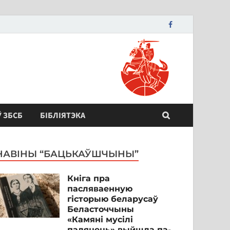
Ў ЗБСБ
БІБЛІЯТЭКА
НАВІНЫ “БАЦЬКАЎШЧЫНЫ”
Кніга пра
пасляваенную
гісторыю беларусаў
Беласточчыны
«Камяні мусілі
паляцець» выйшла па-