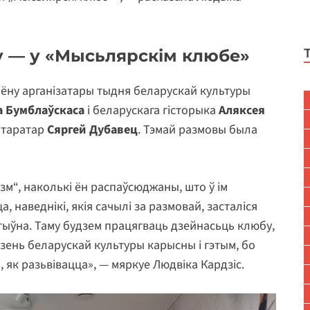
 — у «Мысьлярскім клюбе»
ёну арганізатары тыдня беларускай культуры
а Бумблаўскаса
і беларускага гісторыка
Аляксея
ітаратар
Сяргей Дубавец
. Тэмай размовы была
нізм“, наколькі ён распаўсюджаны, што ў ім
а, наведнікі, якія сачылі за размовай, засталіся
тыўна. Таму будзем працягваць дзейнасьць клюбу,
зень беларускай культуры карысны і гэтым, бо
, як разьвівацца», — мяркуе Людвіка Кардзіс.