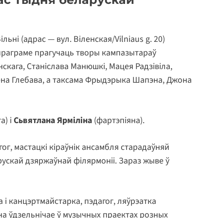
ільні (адрас — вул. Віленская/Vilniaus g. 20)
 праграме прагучаць творы кампазытараў
скага, Станіслава Манюшкі, Мацея Радзівіла,
гена Глебава, а таксама Фрыдэрыка Шапэна, Джона
а) і
Сьвятлана Ярміліна
(фартэпіяна).
гог, мастацкі кіраўнік ансамбля старадаўняй
арускай дзяржаўнай філярмоніі. Зараз жыве ў
а і канцэртмайстарка, пэдагог, ляўрэатка
на ўдзельнічае ў музычных праектах розных