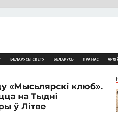
”
БЕЛАРУСЫ СВЕТУ
БЕЛАРУСЬ
ПРА НАС
АРХІ
цу «Мысьлярскі клюб».
цца на Тыдні
ры ў Літве