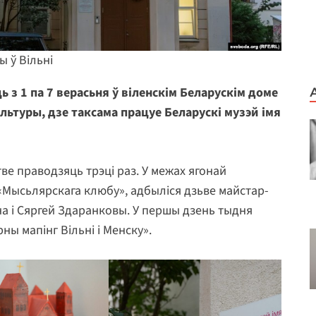
ы ў Вільні
 з 1 па 7 верасьня ў віленскім Беларускім доме
ультуры, дзе таксама працуе Беларускі музэй імя
ве праводзяць трэці раз. У межах ягонай
Мысьлярскага клюбу», адбыліся дзьве майстар-
на і Сяргей Здаранковы. У першы дзень тыдня
ны мапінг Вільні і Менску».