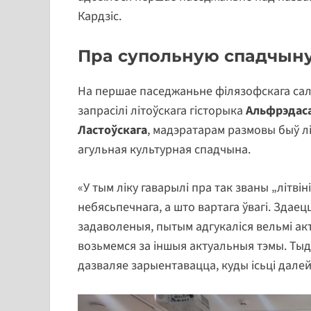
Кардзіс.
Пра супольную спадчыну
На першае паседжаньне філязофскага сал
запрасілі літоўскага гісторыка
Альфрэдас
Ластоўскага
, мадэратарам размовы быў л
агульная культурная спадчына.
«У тым ліку гаварылі пра так званы „літві
небясьпечнага, а што вартага ўвагі. Здаецц
задаволеныя, пытым адгукаліся вельмі ак
возьмемся за іншыя актуальныя тэмы. Тыд
дазваляе зарыентавацца, куды ісьці далей