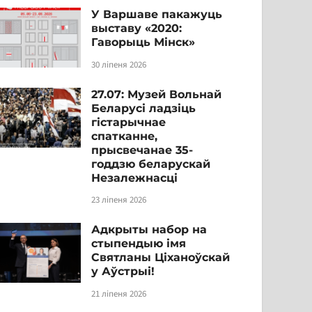
У Варшаве пакажуць
выставу «2020:
Гаворыць Мінск»
30 ліпеня 2026
27.07: Музей Вольнай
Беларусі ладзіць
гістарычнае
спатканне,
прысвечанае 35-
годдзю беларускай
Незалежнасці
23 ліпеня 2026
Адкрыты набор на
стыпендыю імя
Святланы Ціханоўскай
у Аўстрыі!
21 ліпеня 2026