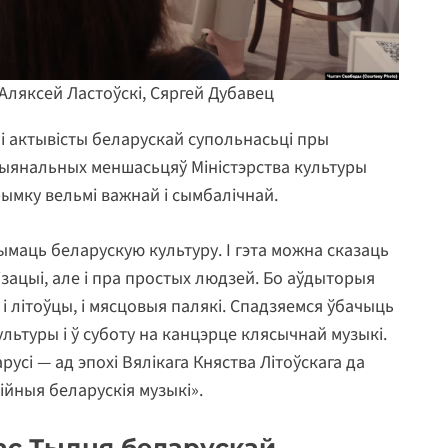
Аляксей Ластоўскі, Сяргей Дубавец
і актывісты беларускай супольнасьці пры
ыянальных меншасьцяў Міністэрства культуры
рымку вельмі важнай і сымбалічнай.
ымаць беларускую культуру. І гэта можна сказаць
ізацыі, але і пра простых людзей. Бо аўдыторыя
 і літоўцы, і мясцовыя палякі. Спадзяемся ўбачыць
льтуры і ў суботу на канцэрце клясычнай музыкі.
усі — ад эпохі Вялікага Княства Літоўскага да
ійныя беларускія музыкі».
ас Тыдня беларускай