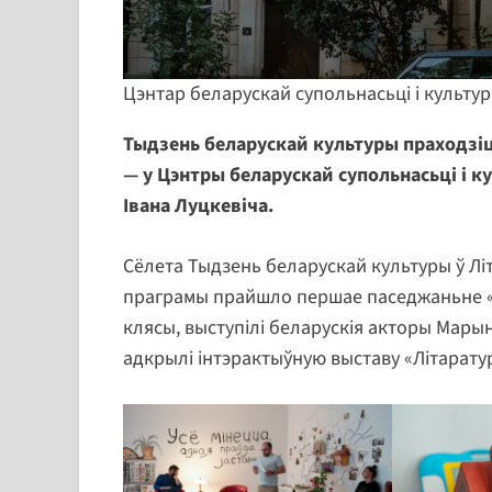
Цэнтар беларускай супольнасьці і культур
Тыдзень беларускай культуры праходзіць
— у Цэнтры беларускай супольнасьці і к
Івана Луцкевіча.
Сёлета Тыдзень беларускай культуры ў Літ
праграмы прайшло першае паседжаньне «
клясы, выступілі беларускія акторы Мары
адкрылі інтэрактыўную выставу «Літаратур