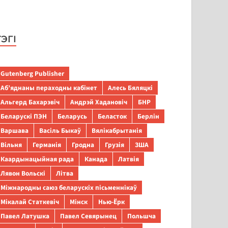
ТЭГІ
Gutenberg Publisher
Аб’яднаны пераходны кабінет
Алесь Бяляцкі
Альгерд Бахарэвіч
Андрэй Хадановіч
БНР
Беларускі ПЭН
Беларусь
Беласток
Берлін
Варшава
Васіль Быкаў
Вялікабрытанія
Вільня
Германія
Гродна
Грузія
ЗША
Каардынацыйная рада
Канада
Латвія
Лявон Вольскі
Літва
Міжнародны саюз беларускіх пісьменнікаў
Мікалай Статкевіч
Мінск
Нью-Ёрк
Павел Латушка
Павел Севярынец
Польшча