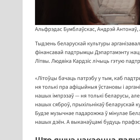
Альфрэдас Бумблаўскас, Андрэй Антонаў, 
Тыдзень беларускай культуры арганізавал
фінансавай падтрымцы Дэпартамэнту нац
Літвы. Людвіка Кардзіс лічыць гэтую падт
«Літоўцы бачаць патрэбу у тым, каб падтр
ня толькі пра афіцыйныя ўстановы і арган
нашых імпрэзаў — ня толькі беларусы, але
нашых сяброў, прыхільнікаў беларускай ку
Будзе музычнае падарожжа ў мінулае Белар
нашых дзён. А выканаўцамі будуць прафэс
Што яшчэ чакаецца падч