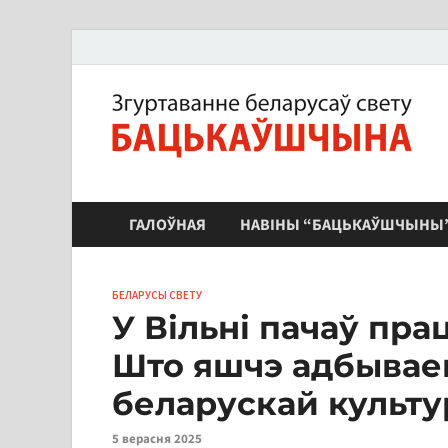
ЗБС "Бацькаўшчына"
ГАЛОЎНАЯ
НАВІНЫ “БАЦЬКАЎШЧЫНЫ
БЕЛАРУСЫ СВЕТУ
У Вільні пачаў пра
Што яшчэ адбывае
беларускай культу
5 верасня 2025