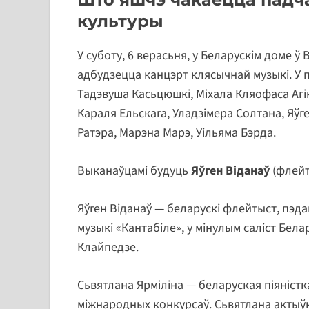
культуры
У суботу, 6 верасьня, у Беларускім доме ў В
адбудзецца канцэрт клясычнай музыкі. У
Тадэвуша Касьцюшкі, Міхала Кляофаса Агін
Караля Ельскага, Уладзімера Солтана, Яў
Ратэра, Марэна Марэ, Уільяма Бэрда.
Выканаўцамі будуць
Яўген Віданаў
(флейт
Яўген Віданаў — беларускі флейтыст, пэда
музыкі «Кантабіле», у мінулым саліст Бел
Клайпедзе.
Сьвятлана Ярміліна — беларуская піяністк
міжнародных конкурсаў. Сьвятлана актыў