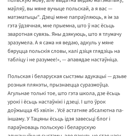
польскую мову, але выдатна ведаю матэматыку,
маўляў, вы мяне вучыце польскай, а я вас —
матэматыцы“. Дзеці мяне папраўляюць, я ім за
гэта ўдзячная, мне прыемна, што ў нас ёсьць
зваротная сувязь. Яны дзякуюць, што я тлумачу
зразумела. А я сама ня ведаю, адкуль у мяне
бяруцца польскія словы, калі дзіця глядзіць на
табліцу і не разумее!», — апавядае настаўніца.
Польская і беларуская сыстэмы адукацыі — дзьве
розныя плянэты, прызнаецца суразмоўца.
Агульнае толькі тое, што гэта школа, дзе ёсьць
урокі і ёсьць настаўнікі і дзеці. І што ўрок
доўжыцца 45 хвілін . Усё астатняе абсалютна па-
іншаму. У Тацяны ёсьць ідэя завесьці блог і
параўноваць польскую і беларускую
адукацыйныя сыстэмы, але пакуль не стае часу.