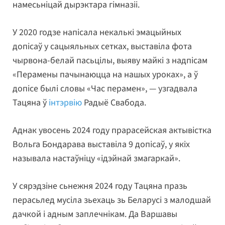
намесьніцай дырэктара гімназіі.
У 2020 годзе напісала некалькі эмацыйных
допісаў у сацыяльных сетках, выставіла фота
чырвона-белай пасьцілы, выяву майкі з надпісам
«Перамены пачынаюцца на нашых уроках», а ў
допісе былі словы «Час перамен», — узгадвала
Тацяна ў
інтэрвію
Радыё Свабода.
Аднак увосень 2024 году прарасейская актывістка
Вольга Бондарава выставіла 9 допісаў, у якіх
называла настаўніцу «ідэйнай змагаркай».
У сярэдзіне сьнежня 2024 году Тацяна празь
перасьлед мусіла зьехаць зь Беларусі з малодшай
дачкой і адным заплечнікам. Да Варшавы