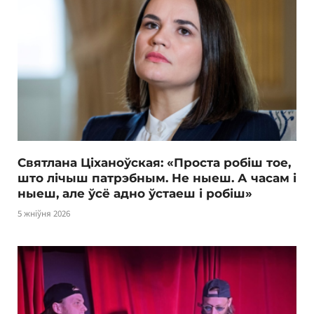
Святлана Ціханоўская: «Проста робіш тое,
што лічыш патрэбным. Не ныеш. А часам і
ныеш, але ўсё адно ўстаеш і робіш»
5 жніўня 2026