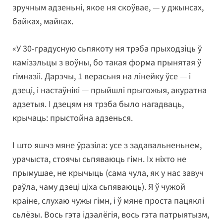
зручным адзеньні, якое ня скоўвае, — у джынсах,
байках, майках.
«У 30-градусную сьпякоту ня трэба прыходзіць ў
камізэльцы з воўны, бо такая форма прынятая ў
гімназіі. Дарэчы, 1 верасьня на лінейку ўсе — і
дзеці, і настаўнікі — прыйшлі прыгожыя, акуратна
адзетыя. І дзецям ня трэба было нагадваць,
крычаць: прыстойна адзенься.
І што яшчэ мяне ўразіла: усе з задавальненьнем,
урачыста, стоячы сьпяваюць гімн. Іх ніхто не
прымушае, не крычыць (сама чула, як у нас завуч
раўла, чаму дзеці ціха сьпяваюць). Я ў чужой
краіне, слухаю чужы гімн, і ў мяне проста пацяклі
сьлёзы. Вось гэта ідэалёгія, вось гэта патрыятызм,