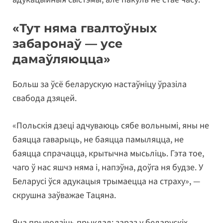
«Тут няма гвалтоўных
забаронаў — усе
дамаўляюцца»
Больш за ўсё беларускую настаўніцу ўразіла
свабода дзяцей.
«Польскія дзеці адчуваюць сябе вольнымі, яны не
баяцца гаварыць, не баяцца памыляцца, не
баяцца спрачацца, крытычна мысьліць. Гэта тое,
чаго ў нас яшчэ няма і, напэўна, доўга ня будзе. У
Беларусі ўся адукацыя трымаецца на страху», —
скрушна заўважае Тацяна.
Яна прыводзіць прыклад: зараз у беларускіх