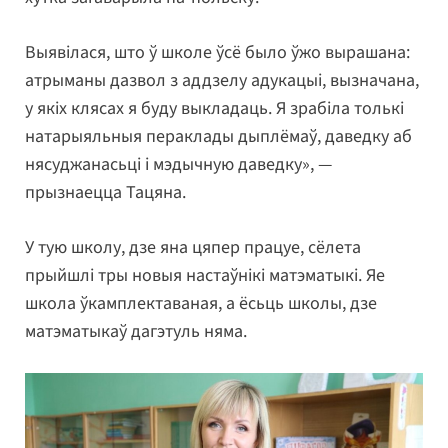
Выявілася, што ў школе ўсё было ўжо вырашана:
атрыманы дазвол з аддзелу адукацыі, вызначана,
у якіх клясах я буду выкладаць. Я зрабіла толькі
натарыяльныя пераклады дыплёмаў, даведку аб
нясуджанасьці і мэдычную даведку», —
прызнаецца Тацяна.
У тую школу, дзе яна цяпер працуе, сёлета
прыйшлі тры новыя настаўнікі матэматыкі. Яе
школа ўкамплектаваная, а ёсьць школы, дзе
матэматыкаў дагэтуль няма.