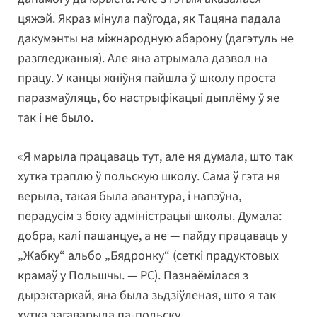
цяжэй. Якраз мінула паўгода, як Тацяна падала
дакумэнты на міжнародную абарону (дагэтуль не
разгледжаныя). Але яна атрымала дазвол на
працу. У канцы жніўня пайшла ў школу проста
паразмаўляць, бо настрыфікацыі дыплёму ў яе
так і не было.
«Я марыла працаваць тут, але ня думала, што так
хутка траплю ў польскую школу. Сама ў гэта ня
верыла, такая была авантура, і напэўна,
перадусім з боку адміністрацыі школы. Думала:
добра, калі пашанцуе, а не — пайду працаваць у
„Жабку“ альбо „Бядронку“ (сеткі прадуктовых
крамаў у Польшчы. — РС). Пазнаёмілася з
дырэктаркай, яна была зьдзіўленая, што я так
хутка загаварыла па-польску.