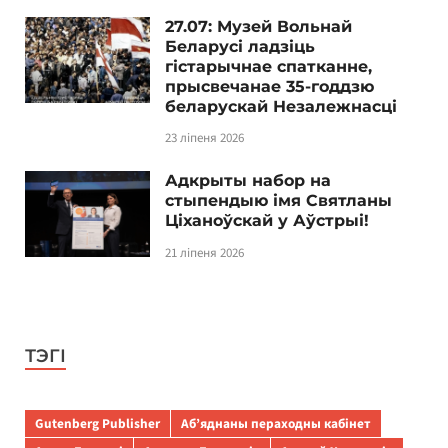
27.07: Музей Вольнай
Беларусі ладзіць
гістарычнае спатканне,
прысвечанае 35-годдзю
беларускай Незалежнасці
23 ліпеня 2026
Адкрыты набор на
стыпендыю імя Святланы
Ціханоўскай у Аўстрыі!
21 ліпеня 2026
ТЭГІ
Gutenberg Publisher
Аб’яднаны пераходны кабінет