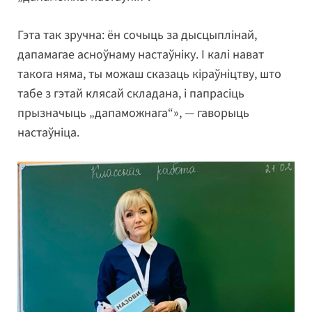
Гэта так зручна: ён сочыць за дысцыплінай,
дапамагае асноўнаму настаўніку. І калі нават
такога няма, ты можаш сказаць кіраўніцтву, што
табе з гэтай клясай складана, і папрасіць
прызначыць „дапаможнага“», — гаворыць
настаўніца.