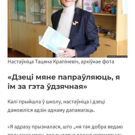
Настаўніца Тацяна Крапіневіч, архіўнае фота
«Дзеці мяне папраўляюць, я
ім за гэта ўдзячная»
Калі прыйшла ў школу, настаўніца і дзеці
дамовіліся адзін аднаму дапамагаць.
«Я адразу прызналася, што „ня так добра ведаю