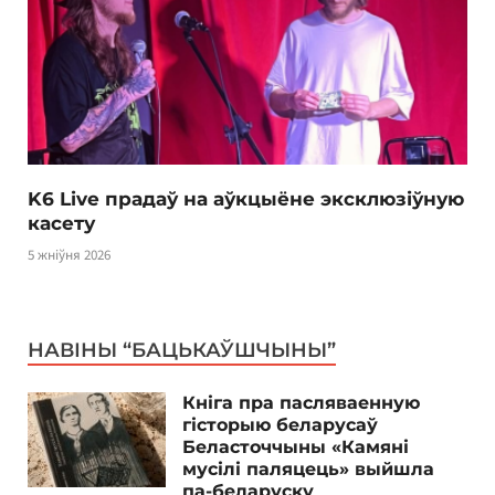
K6 Live прадаў на аўкцыёне эксклюзіўную
касету
5 жніўня 2026
НАВІНЫ “БАЦЬКАЎШЧЫНЫ”
Кніга пра пасляваенную
гісторыю беларусаў
Беласточчыны «Камяні
мусілі паляцець» выйшла
па-беларуску