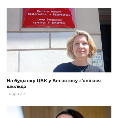
На будынку ЦБК у Беластоку з’явілася
шыльда
5 жніўня 2026