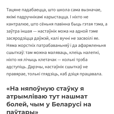
Тацяне падабаецца, што школа сама вызначае,
якімі падручнікамі карыстацца. І ніхто не
кантралюе, што сёньня павінна быць гэтая тэма, а
заўтра іншая — настаўнік можа на адной тэме
засяродзіцца даўжэй, калі вучні не засвоілі яе.
Няма жорсткіх патрабаваньняў і да афармленьня
сшыткаў: там можна маляваць, клеіць налепкі,
ніхто ня лічыць клетачак — колькі трэба
адступіць. Дарэчы, настаўнік сшыткаў не
правярае, толькі глядзіць, каб дзіця працавала.
«На няпоўную стаўку я
атрымліваю тут нашмат
болей, чым у Беларусі на
паўтары»