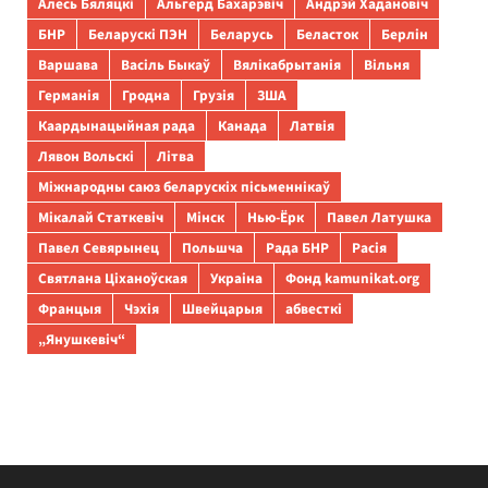
Алесь Бяляцкі
Альгерд Бахарэвіч
Андрэй Хадановіч
БНР
Беларускі ПЭН
Беларусь
Беласток
Берлін
Варшава
Васіль Быкаў
Вялікабрытанія
Вільня
Германія
Гродна
Грузія
ЗША
Каардынацыйная рада
Канада
Латвія
Лявон Вольскі
Літва
Міжнародны саюз беларускіх пісьменнікаў
Мікалай Статкевіч
Мінск
Нью-Ёрк
Павел Латушка
Павел Севярынец
Польшча
Рада БНР
Расія
Святлана Ціханоўская
Украіна
Фонд kamunikat.org
Францыя
Чэхія
Швейцарыя
абвесткі
„Янушкевіч“