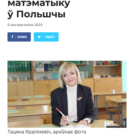
матэматыку
ў Польшчы
6 кастрычніка 2025
SHARE
TWEET
Тацяна Крапіневіч, архіўнае фота