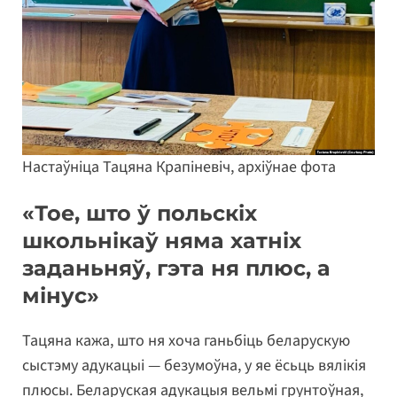
Настаўніца Тацяна Крапіневіч, архіўнае фота
«Тое, што ў польскіх
школьнікаў няма хатніх
заданьняў, гэта ня плюс, а
мінус»
Тацяна кажа, што ня хоча ганьбіць беларускую
сыстэму адукацыі — безумоўна, у яе ёсьць вялікія
плюсы. Беларуская адукацыя вельмі грунтоўная,