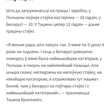
Што да загружанасьці на працы і заробку, у
Польшчы поўная стаўка настаўніка — 18 гадзін, у
Беларусі — 20. У Тацяны цяпер 12 гадзін — дзьве
траціны стаўкі.
«Я вельмі рада, што пакуль так. У мяне па 3 урокі 4
разы на тыдзень. І хоць у Беларусі дзякуючы
конкурсу ў мяне была найвышэйшая катэгорыя, у
Польшы я пакуль на найніжэйшай пазыцыі. Але
шчыра скажу: нягледзячы на няпоўную стаўку, на
ніжэйшую катэгорыю, я атрымліваю тут нашмат
болей, чым у Беларусі на паўтары стаўкі і з
найвышэйшай катэгорыяй», — прызнаецца
Тацяна Крапіневіч.