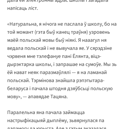
дала ёй электронны адрас школы і загадала
напісаць ліст.
«Натуральна, я нічога не паслала ў школу, бо на
той момант (гэта быў канец траўня) узровень
маёй польскай мовы быў ніякі. Я нааагул ня
ведала польскай і не вывучала яе. У сярэдзіне
чэрвеня мне тэлефануе пані Ёлянта, віцэ-
дырэктарка школы, і запрашае на сумоўе. Мы зь
ёй нават неяк паразмаўлялі — я на ламанай
польскай. Тэрмінова знайшла рэпэтытара-
беларуса і пачала штодня дзяўбсьці польскую
мову», — апавядае Тацяна.
Паралельна яна пачала займацца
настрыфікацыяй дыплёму, зьвярнулася па
дапамогу да юрыста. Але з гэтым аказалася