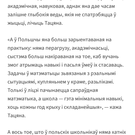
акадэмічная, навуковая, аднак яна дае часам
залішне глыбокія веды, якія не спатрэбяцца ў
жыцьці, лічыць Тацяна.
«А ў Польшчы яна больш зарыентаваная на
практыку: няма перагрузу, акадэмічнасьці,
сыстэма больш накіраваная на тое, каб вучань
змог атрымаць навыкі і пасьля ўмеў іх стасаваць.
Задачы ў матэматыцы зьвязаныя з рэальнымі
сытуацыямі, купляньнем у краме, разьлікамі.
Толькі ў ліцэі пачынаецца сапраўдная
матэматыка, а школа — гэта мінімальныя навыкі,
хоць кожны год крыху і складанейшыя», — кажа
Тацяна.
А вось тое, што ў польскіх школьнікаў няма хатніх