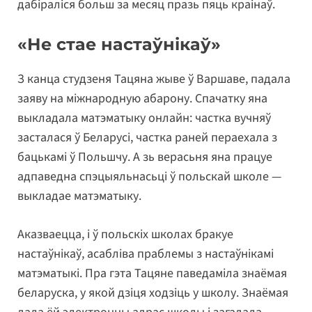
дабіраліся больш за месяц празь пяць краінаў.
«Не стае настаўнікаў»
З канца студзеня Тацяна жыве ў Варшаве, падала
заяву на міжнародную абарону. Спачатку яна
выкладала матэматыку онлайн: частка вучняў
засталася ў Беларусі, частка раней пераехала з
бацькамі ў Польшчу. А зь верасьня яна працуе
адпаведна спэцыяльнасьці ў польскай школе —
выкладае матэматыку.
Аказваецца, і ў польскіх школах бракуе
настаўнікаў, асабліва праблемы з настаўнікамі
матэматыкі. Пра гэта Тацяне паведаміла знаёмая
беларуска, у якой дзіця ходзіць у школу. Знаёмая