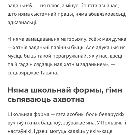
заданьняў, — ня плюс, а мінус, бо гэта азначае,
што няма сыстэмнай працы, няма абавязковасьці,
адказнасьці.
«І няма замацаваньня матэрыялу. Усё ж мая думка
— хатнія заданьні павінны быць. Але адукацыя ня
мусіць быць такой перагружанай, як у нас, дзеці
па 8 гадзін сядзяць над хатнім заданьнем», —
сьцьвярджае Тацяна.
Няма школьнай формы, гімн
сьпяваюць ахвотна
Школьная форма — гэта асобны боль беларускіх
вучняў і іхных бацькоў, заўважае яна. У Польшчы і
настаўнікі, і дзеці могуць хадзіць у якім-хаця