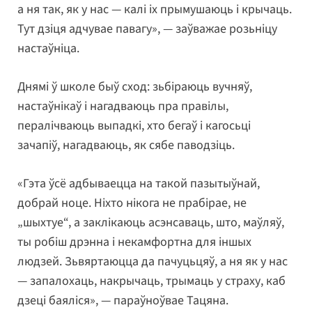
а ня так, як у нас — калі іх прымушаюць і крычаць.
Тут дзіця адчувае павагу», — заўважае розьніцу
настаўніца.
Днямі ў школе быў сход: зьбіраюць вучняў,
настаўнікаў і нагадваюць пра правілы,
пералічваюць выпадкі, хто бегаў і кагосьці
зачапіў, нагадваюць, як сябе паводзіць.
«Гэта ўсё адбываецца на такой пазытыўнай,
добрай ноце. Ніхто нікога не прабірае, не
„шыхтуе“, а заклікаюць асэнсаваць, што, маўляў,
ты робіш дрэнна і некамфортна для іншых
людзей. Зьвяртаюцца да пачуцьцяў, а ня як у нас
— запалохаць, накрычаць, трымаць у страху, каб
дзеці баяліся», — параўноўвае Тацяна.