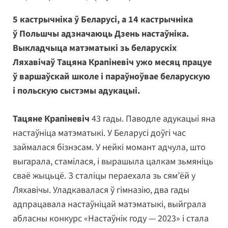
5 кастрычніка ў Беларусі, а 14 кастрычніка
ў Польшчы адзначаюць Дзень настаўніка.
Выкладчыца матэматыкі зь беларускіх
Ляхавічаў Тацяна Крапіневіч ужо месяц працуе
ў варшаўскай школе і параўноўвае беларускую
і польскую сыстэмы адукацыі.
Тацяне Крапіневіч
43 гады. Паводле адукацыі яна
настаўніца матэматыкі. У Беларусі доўгі час
займалася бізнэсам. У нейкі момант адчула, што
выгарала, стамілася, і вырашыла цалкам зьмяніць
сваё жыцьцё. З сталіцы пераехала зь сям’ёй у
Ляхавічы. Уладкавалася ў гімназію, два гады
адпрацавала настаўніцай матэматыкі, выйграла
абласны конкурс «Настаўнік году — 2023» і стала