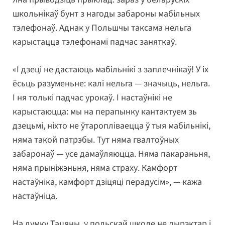
школьнікаў бунт з нагоды забароны мабільных
тэлефонаў. Аднак у Польшчы таксама нельга
карыстацца тэлефонамі падчас заняткаў.
«І дзеці не дастаюць мабільнікі з заплечнікаў! У іх
ёсьць разуменьне: калі нельга — значыць, нельга.
І ня толькі падчас урокаў. І настаўнікі не
карыстаюцца: мы на перапынку кантактуем зь
дзецьмі, ніхто не ўтаропліваецца ў тыя мабільнікі,
няма такой патрэбы. Тут няма гвалтоўных
забаронаў — усе дамаўляюцца. Няма пакараньня,
няма прыніжэньня, няма страху. Камфорт
настаўніка, камфорт дзіцяці перадусім», — кажа
настаўніца.
На думку Тацяны, у польскай школе не дырэктар і