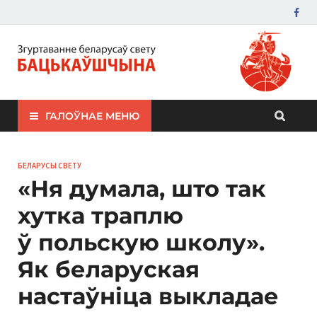
ЗБС "Бацькаўшчына"
ГАЛОЎНАЕ МЕНЮ
БЕЛАРУСЫ СВЕТУ
«Ня думала, што так
хутка траплю
ў польскую школу».
Як беларуская
настаўніца выкладае