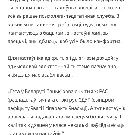
ня віцэ-дырэктар — галоўныя людзі, а псыхоляг.
Усё вырашае псыхоляга-пэдагагічная служба. З
кожным пытаньнем трэба ісьці туды: псыхолягі
кантактуюць з бацькамі, з настаўнікамі, зь
дзецьмі, яны дбаюць, каб усім было камфортна.
Для настаўніка адкрытыя і дыягназы дзяцей: у
адмысловай электроннай сыстэме пазначана,
якія дзіця мае асаблівасьці.
«Гэта ў Беларусі бацькі хаваюць тыя ж РАС
(разлады аўтычнага спэктру), СДУГ (сындром
дэфіцыту ўвагі і гіпэрактыўнасьці). А тут настаўнік
абавязаны надаваць такім дзецям больш часу. І
калі такіх дзяцей у клясе некалькі, заўсёды ёсьць
„дапаможны настаўнік“.