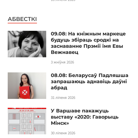
АБВЕСТКІ
09.08: На кніжным маркеце
будуць збіраць сродкі на
заснаванне Прэміі імя Евы
Вежнавец
3 жніўня 2026
08.08: Беларусаў Падляшша
запрашаюць аднавіць даўні
абрад
31 ліпеня 2026
У Варшаве пакажуць
выставу «2020: Гаворыць
Мінск»
30 ліпеня 2026