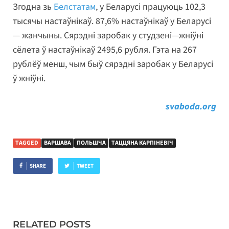
Згодна зь
Белстатам
, у Беларусі працуюць 102,3
тысячы настаўнікаў. 87,6% настаўнікаў у Беларусі
— жанчыны. Сярэдні заробак у студзені—жніўні
сёлета ў настаўнікаў 2495,6 рубля. Гэта на 267
рублёў менш, чым быў сярэдні заробак у Беларусі
ў жніўні.
svaboda.org
TAGGED
ВАРШАВА
ПОЛЬШЧА
ТАЦЦЯНА КАРПІНЕВІЧ
SHARE
TWEET
RELATED POSTS