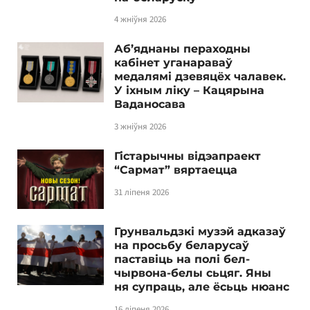
4 жніўня 2026
Аб’яднаны пераходны
кабінет уганараваў
медалямі дзевяцёх чалавек.
У іхным ліку – Кацярына
Ваданосава
3 жніўня 2026
Гістарычны відэапраект
“Сармат” вяртаецца
31 ліпеня 2026
Грунвальдзкі музэй адказаў
на просьбу беларусаў
паставіць на полі бел-
чырвона-белы сьцяг. Яны
ня супраць, але ёсьць нюанс
16 ліпеня 2026