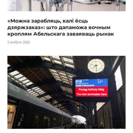
«Можна зарабляць, калі ёсць
дзяржзаказ»: што дапаможа вочным
кроплям Абельскага заваяваць рынак
5 жніўня 2026