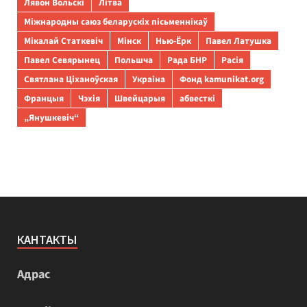
Лявон Вольскі
Літва
Міжнародны саюз беларускіх пісьменнікаў
Мікалай Статкевіч
Мінск
Нью-Ёрк
Павел Латушка
Павел Севярынец
Польшча
Рада БНР
Расія
Святлана Ціханоўская
Украіна
Фонд kamunikat.org
Францыя
Чэхія
Швейцарыя
абвесткі
„Янушкевіч“
КАНТАКТЫ
Адрас