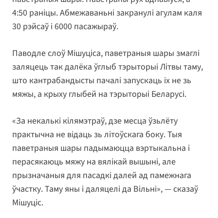
4:50 раніцы. Абмежаваньні закранулі агулам каля
30 рэйсаў і 6000 пасажыраў.
Паводле слоў Мішуціса, паветраныя шары змаглі
заляцець так далёка ўглыб тэрыторыі Літвы таму,
што кантрабандысты пачалі запускаць іх не зь
мяжы, а крыху глыбей на тэрыторыі Беларусі.
«За некалькі кілямэтраў, дзе месца ўзьлёту
практычна не відаць зь літоўскага боку. Тыя
паветраныя шары падымаюцца вэртыкальна і
перасякаюць мяжу на вялікай вышыні, але
прызначаныя для пасадкі далей ад памежнага
ўчастку. Таму яны і даляцелі да Вільні», — сказаў
Мішуціс.