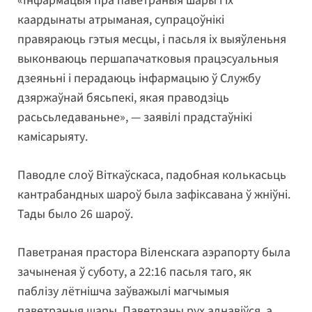
«Інфармацыя пра паветраныя шары і іх
каардынаты атрыманая, супрацоўнікі
правяраюць гэтыя месцы, і пасьля іх выяўленьня
выконваюць першапачатковыя працэсуальныя
дзеяньні і перадаюць інфармацыю ў Службу
дзяржаўнай бясьпекі, якая праводзіць
расьсьледаваньне», — заявілі прадстаўнікі
камісарыяту.
Паводле слоў Віткаўскаса, падобная колькасьць
кантрабандных шароў была зафіксавана ў жніўні.
Тады было 26 шароў.
Паветраная прастора Віленскага аэрапорту была
зачыненая ў суботу, а 22:16 пасьля таго, як
паблізу лётнішча заўважылі магчымыя
паветраныя шары. Паветраны рух аднавіўся, а