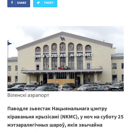
SHARE
TWEET
Віленскі аэрапорт
Паводле зьвестак Нацыянальнага цэнтру
кіраваньня крызісамі (NKMC), у ноч на суботу 25
мэтэаралягічных шароў, якія звычайна