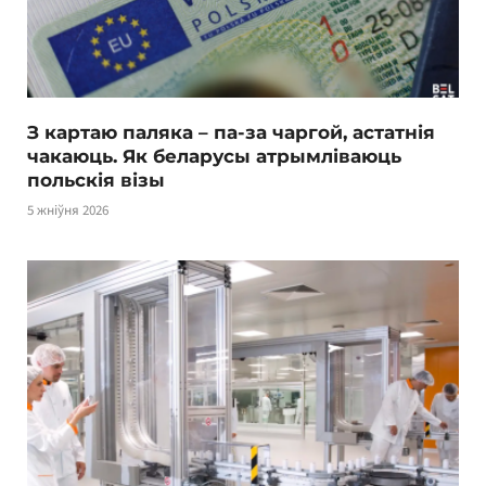
З картаю паляка – па-за чаргой, астатнія
чакаюць. Як беларусы атрымліваюць
польскія візы
5 жніўня 2026