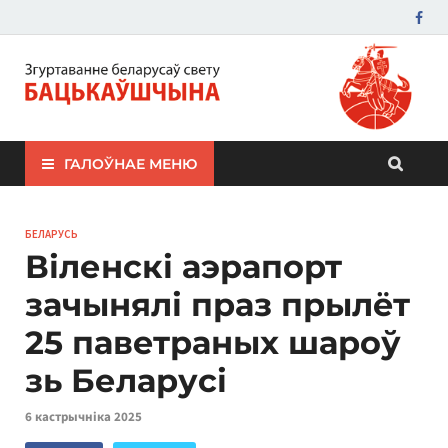
ЗБС "Бацькаўшчына"
ГАЛОЎНАЕ МЕНЮ
БЕЛАРУСЬ
Віленскі аэрапорт
зачынялі праз прылёт
25 паветраных шароў
зь Беларусі
6 кастрычніка 2025