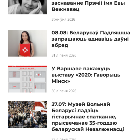
заснаванне Прэміі імя Евы
Вежнавец
3 жніўня 2026
08.08: Беларусаў Падляшша
запрашаюць аднавіць даўні
абрад
31 ліпеня 2026
У Варшаве пакажуць
выставу «2020: Гаворыць
Мінск»
30 ліпеня 2026
27.07: Музей Вольнай
Беларусі ладзіць
гістарычнае спатканне,
прысвечанае 35-годдзю
беларускай Незалежнасці
23 ліпеня 2026