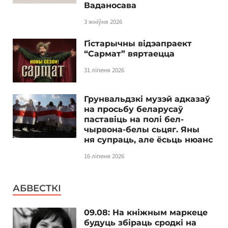
Ваданосава
3 жніўня 2026
Гістарычны відэапраект
“Сармат” вяртаецца
31 ліпеня 2026
Грунвальдзкі музэй адказаў
на просьбу беларусаў
паставіць на полі бел-
чырвона-белы сьцяг. Яны
ня супраць, але ёсьць нюанс
16 ліпеня 2026
АБВЕСТКІ
09.08: На кніжным маркеце
будуць збіраць сродкі на