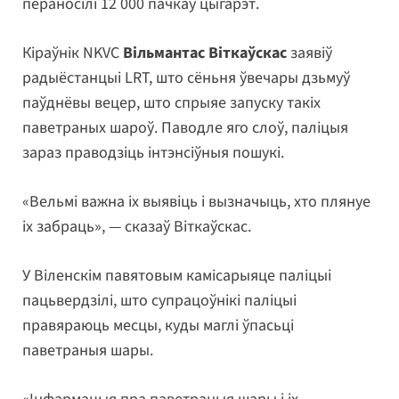
пераносілі 12 000 пачкаў цыгарэт.
Кіраўнік NKVC
Вільмантас Віткаўскас
заявіў
радыёстанцыі LRT, што сёньня ўвечары дзьмуў
паўднёвы вецер, што спрыяе запуску такіх
паветраных шароў. Паводле яго слоў, паліцыя
зараз праводзіць інтэнсіўныя пошукі.
«Вельмі важна іх выявіць і вызначыць, хто плянуе
іх забраць», — сказаў Віткаўскас.
У Віленскім павятовым камісарыяце паліцыі
пацьвердзілі, што супрацоўнікі паліцыі
правяраюць месцы, куды маглі ўпасьці
паветраныя шары.