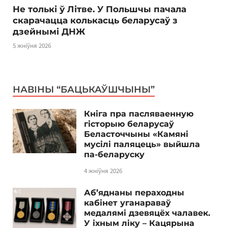
Не толькі ў Літве. У Польшчы пачала
скарачацца колькасць беларусаў з
дзейнымі ДНЖ
5 жніўня 2026
НАВІНЫ “БАЦЬКАЎШЧЫНЫ”
Кніга пра пасляваенную
гісторыю беларусаў
Беласточчыны «Камяні
мусілі паляцець» выйшла
па-беларуску
4 жніўня 2026
Аб’яднаны пераходны
кабінет уганараваў
медалямі дзевяцёх чалавек.
У іхным ліку – Кацярына