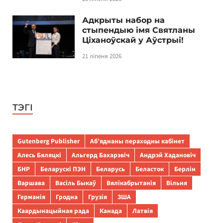
Адкрыты набор на
стыпендыю імя Святланы
Ціханоўскай у Аўстрыі!
21 ліпеня 2026
ТЭГІ
Gutenberg Publisher
Аб’яднаны пераходны кабінет
Алесь Бяляцкі
Альгерд Бахарэвіч
Андрэй Хадановіч
БНР
Беларускі ПЭН
Беларусь
Беласток
Берлін
Варшава
Васіль Быкаў
Вялікабрытанія
Вільня
Германія
Гродна
Грузія
ЗША
Каардынацыйная рада
Канада
Латвія