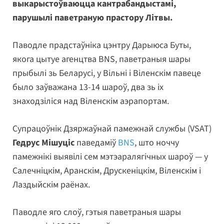
выкарыстоўваюцца кантрабандыстамі,
парушылі паветраную прастору Літвы.
Паводле прадстаўніка цэнтру Дарыюса Буты,
якога цытуе агенцтва BNS, паветраныя шары
прыбылі зь Беларусі, у Вільні і Віленскім павеце
было заўважана 13-14 шароў, два зь іх
знаходзіліся над Віленскім аэрапортам.
Супрацоўнік Дзяржаўнай памежнай службы (VSAT)
Гедрус Мішуціс
паведаміў
BNS
, што ноччу
памежнікі выявілі сем мэтэаралягічных шароў — у
Салечніцкім, Аранскім, Друскеніцкім, Віленскім і
Лаздыйскім раёнах.
Паводле яго слоў, гэтыя паветраныя шары