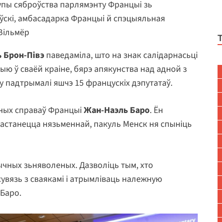
упы сяброўства парлямэнту Францыі зь
ўскі, амбасадарка Францыі й спэцыяльная
 Вільмёр
ь Брон-Півэ
паведаміла, што на знак салідарнасьці
тыю ў сваёй краіне, бярэ апякунства над адной з
у падтрымалі яшчэ 15 францускіх дэпутатаў.
ежных справаў Францыі
Жан-Наэль Баро
. Ён
застанецца нязьменнай, пакуль Менск ня спыніць
ычных зьняволеных. Дазволіць тым, хто
увязь з сваякамі і атрымліваць належную
Баро.