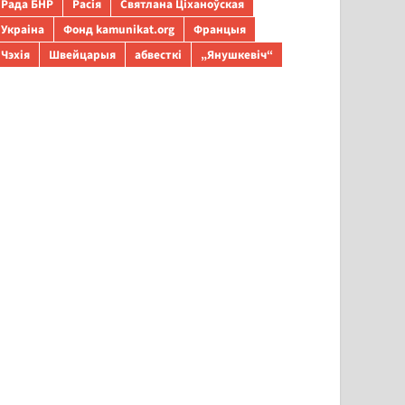
Рада БНР
Расія
Святлана Ціханоўская
Украіна
Фонд kamunikat.org
Францыя
Чэхія
Швейцарыя
абвесткі
„Янушкевіч“