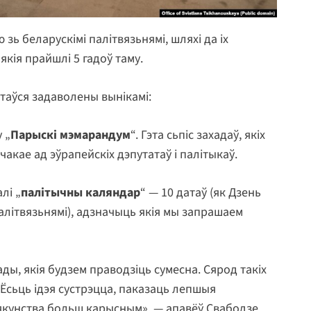
зь беларускімі палітвязьнямі, шляхі да іх
якія прайшлі 5 гадоў таму.
таўся задаволены вынікамі:
 „
Парыскі мэмарандум
“. Гэта сьпіс захадаў, якіх
кае ад эўрапейскіх дэпутатаў і палітыкаў.
лі „
палітычны каляндар
“ — 10 датаў (як Дзень
палітвязьнямі), адзначыць якія мы запрашаем
ды, якія будзем праводзіць сумесна. Сярод такіх
. Ёсьць ідэя сустрэцца, паказаць лепшыя
пякунства больш карысным», — апавёў Свабодзе