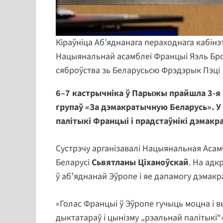
Кіраўніца Аб’яднанага пераходнага кабінэ
Нацыянальнай асамблеі Францыі Яэль Бро
сяброўства зь Беларусьсю Фрэдэрык Пэці
6–7 кастрычніка ў Парыжы прайшла 3-я 
групаў «За дэмакратычную Беларусь». У ё
палітыкі Францыі і прадстаўнікі дэмакр
Сустрэчу арганізавалі Нацыянальная Асам
Беларусі
Сьвятланы Ціханоўскай
. На адк
ў абʼяднанай Эўропе і яе дапамогу дэмакр
«Голас Францыі ў Эўропе гучыць моцна і в
дыктатараў і цынізму „рэальнай палітыкі“»