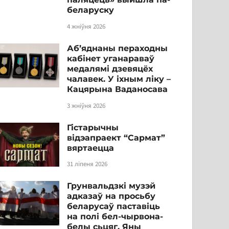
беларуску
4 жніўня 2026
Аб’яднаны пераходны
кабінет уганараваў
медалямі дзевяцёх
чалавек. У іхным ліку –
Кацярына Ваданосава
3 жніўня 2026
Гістарычны
відэапраект “Сармат”
вяртаецца
31 ліпеня 2026
Грунвальдзкі музэй
адказаў на просьбу
беларусаў паставіць
на полі бел-чырвона-
белы сьцяг. Яны