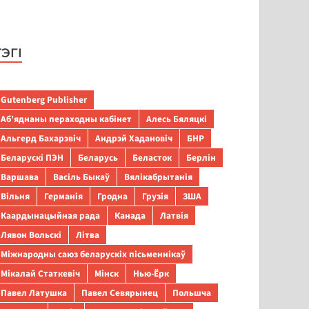
ТЭГІ
Gutenberg Publisher
Аб’яднаны пераходны кабінет
Алесь Бяляцкі
Альгерд Бахарэвіч
Андрэй Хадановіч
БНР
Беларускі ПЭН
Беларусь
Беласток
Берлін
Варшава
Васіль Быкаў
Вялікабрытанія
Вільня
Германія
Гродна
Грузія
ЗША
Каардынацыйная рада
Канада
Латвія
Лявон Вольскі
Літва
Міжнародны саюз беларускіх пісьменнікаў
Мікалай Статкевіч
Мінск
Нью-Ёрк
Павел Латушка
Павел Севярынец
Польшча