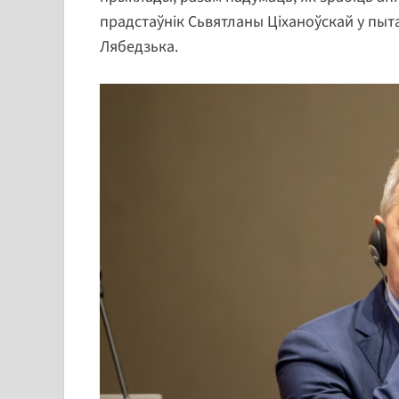
прадстаўнік Сьвятланы Ціханоўскай у пы
Лябедзька.