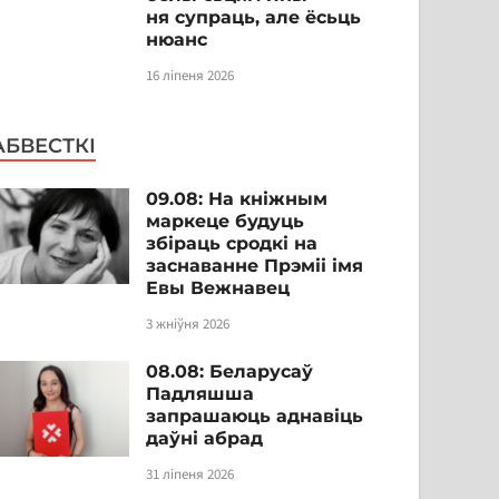
ня супраць, але ёсьць
нюанс
16 ліпеня 2026
АБВЕСТКІ
09.08: На кніжным
маркеце будуць
збіраць сродкі на
заснаванне Прэміі імя
Евы Вежнавец
3 жніўня 2026
08.08: Беларусаў
Падляшша
запрашаюць аднавіць
даўні абрад
31 ліпеня 2026