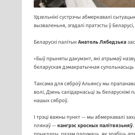
Удзельнікі сустрэчы абмеркавалі сытуацыю 
вызваленьня, згадалі пратэсты ў Беларусі, 
Беларускі палітык
Анатоль Лябедзька
зас
«Быў прыняты дакумэнт, які атрымаў назву
беларуская дэмакратычная супольнасьць ча
Таксама для сяброў Альянсу мы прапанава
волі, Дзень салідарнасьці зь беларускімі 
нашых сяброў.
І трэці важны пункт — мы абмеркавалі заха
плянаў —
кангрэс хросных палітвязьняў
прыклады, разам падумаць, як зрабіць а