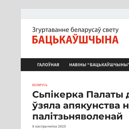
ЗБС "Бацькаўшчына"
ГАЛОЎНАЯ
НАВІНЫ “БАЦЬКАЎШЧЫНЫ
БЕЛАРУСЬ
Сьпікерка Палаты 
ўзяла апякунства 
палітзьняволенай
8 кастрычніка 2025