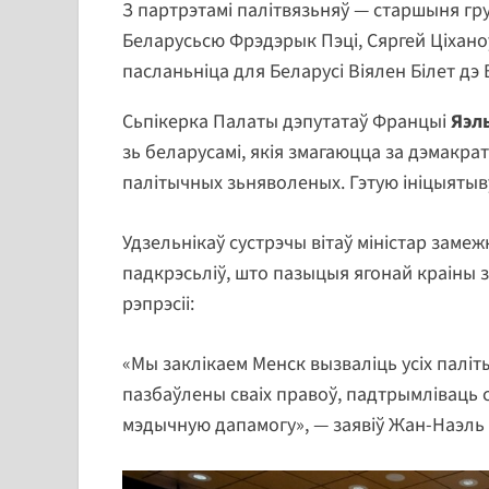
З партрэтамі палітвязьняў — старшыня гр
Беларусьсю Фрэдэрык Пэці, Сяргей Ціхано
пасланьніца для Беларусі Віялен Білет дэ
Сьпікерка Палаты дэпутатаў Францыі
Яэл
зь беларусамі, якія змагаюцца за дэмакра
палітычных зьняволеных. Гэтую ініцыятыв
Удзельнікаў сустрэчы вітаў міністар зам
падкрэсьліў, што пазыцыя ягонай краіны 
рэпрэсіі:
«Мы заклікаем Менск вызваліць усіх паліт
пазбаўлены сваіх правоў, падтрымліваць с
мэдычную дапамогу», — заявіў Жан-Наэль 