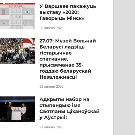
У Варшаве пакажуць
выставу «2020:
Гаворыць Мінск»
30 ліпеня 2026
27.07: Музей Вольнай
Беларусі ладзіць
гістарычнае
спатканне,
прысвечанае 35-
годдзю беларускай
Незалежнасці
23 ліпеня 2026
Адкрыты набор на
стыпендыю імя
Святланы Ціханоўскай
у Аўстрыі!
21 ліпеня 2026