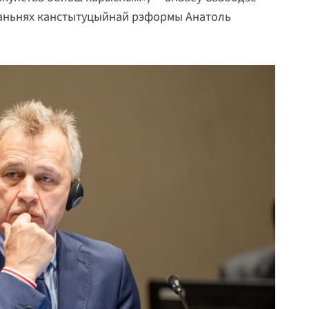
таньнях канстытуцыйнай рэформы Анатоль