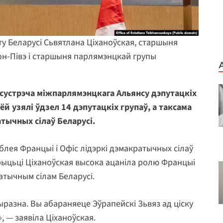
ту Беларусі Сьвятлана Ціханоўская, старшыня
н-Півэ і старшыня парлямэнцкай групы
сустрэча міжпарлямэнцкага Альянсу дэпутацкіх
й узялі ўдзел 14 дэпутацкіх групаў, а таксама
атычных сілаў Беларусі.
блея Францыі і Офіс лідэркі дэмакратычных сілаў
рыцьці Ціханоўская высока ацаніла ролю Францыі
атычным сілам Беларусі.
ыразна. Вы абараняеце Эўрапейскі Зьвяз ад ціску
, — заявіла Ціханоўская.