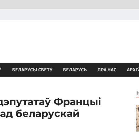
”
БЕЛАРУСЫ СВЕТУ
БЕЛАРУСЬ
ПРА НАС
АРХІ
дэпутатаў Францыі
над беларускай