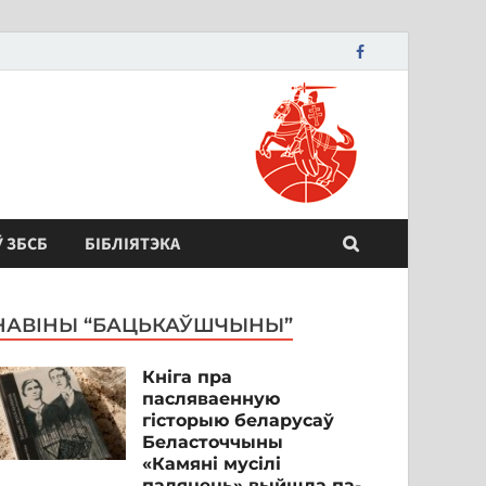
Ў ЗБСБ
БІБЛІЯТЭКА
НАВІНЫ “БАЦЬКАЎШЧЫНЫ”
Кніга пра
пасляваенную
гісторыю беларусаў
Беласточчыны
«Камяні мусілі
паляцець» выйшла па-