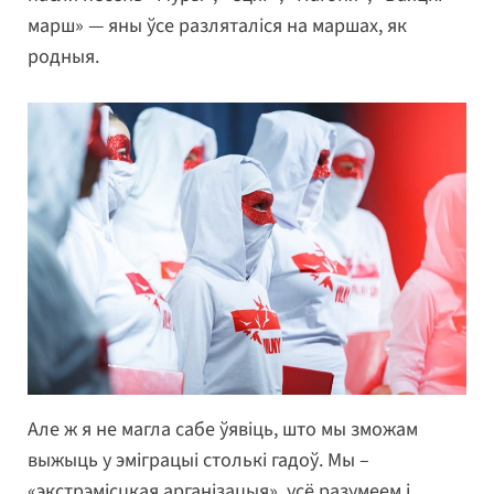
марш» — яны ўсе разляталіся на маршах, як
родныя.
Але ж я не магла сабе ўявіць, што мы зможам
выжыць у эміграцыі столькі гадоў. Мы –
«экстрэмісцкая арганізацыя», усё разумеем і