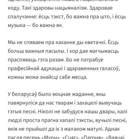
коду. Такі здаровы нацыяналізм. Здаровае
спалучэнне: ёсць тэкст, бо важна пра што, і ёсць
музыка — бо важна як.
Мы не спяваем пра каханне ды кветачкі. Ёсць
больш важныя пасылы. І хор дае магчымасць
праспяваць гэта разам. Бо не патрабуе
прафесійнай адукацыі і здаравенных галасоў,
кожны можа знайсці сабе месца.
У беларусаў было моцнае жаданне, яны
павярнуліся да нас тварам і захацелі вывучаць
гэтыя песні. Ніколі не забудуся нашы двары, калі
людзі проста прагна хапалі тэксты, вучылі песні,
якія не прыйшлі да іх з малаком матулі. Аднак
пасля песень «Муры», «Сцяг», «Пагоня», «Ваяцкі