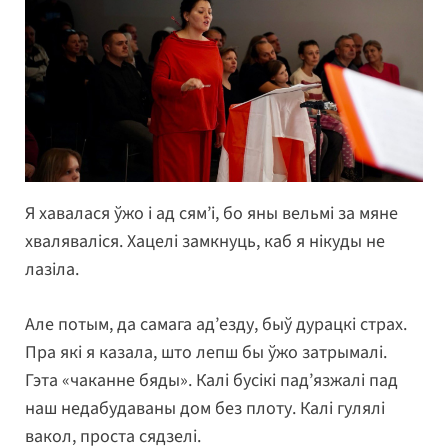
Я хавалася ўжо і ад сям’і, бо яны вельмі за мяне
хваляваліся. Хацелі замкнуць, каб я нікуды не
лазіла.
Але потым, да самага ад’езду, быў дурацкі страх.
Пра які я казала, што лепш бы ўжо затрымалі.
Гэта «чаканне бяды». Калі бусікі пад’язжалі пад
наш недабудаваны дом без плоту. Калі гулялі
вакол, проста сядзелі.