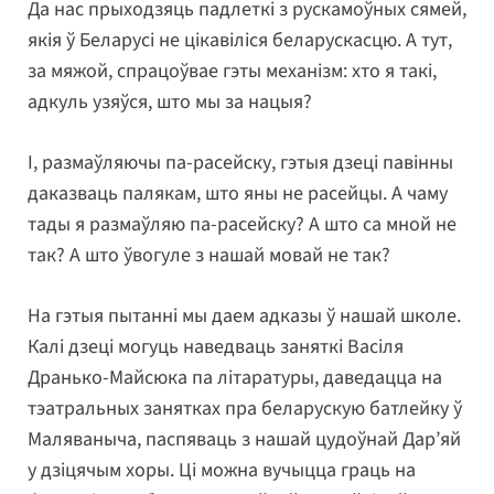
Да нас прыходзяць падлеткі з рускамоўных сямей,
якія ў Беларусі не цікавіліся беларускасцю. А тут,
за мяжой, спрацоўвае гэты механізм: хто я такі,
адкуль узяўся, што мы за нацыя?
І, размаўляючы па-расейску, гэтыя дзеці павінны
даказваць палякам, што яны не расейцы. А чаму
тады я размаўляю па-расейску? А што са мной не
так? А што ўвогуле з нашай мовай не так?
На гэтыя пытанні мы даем адказы ў нашай школе.
Калі дзеці могуць наведваць заняткі Васіля
Дранько-Майсюка па літаратуры, даведацца на
тэатральных занятках пра беларускую батлейку ў
Маляваныча, паспяваць з нашай цудоўнай Дар’яй
у дзіцячым хоры. Ці можна вучыцца граць на