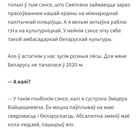
толькі ў тым сэнсе, што Святлана займаецца зараз
прасоўваннем нашай краіны на міжнароднай
палітычнай пляцоўцы. А я вельмі актыўна раблю
гэта на культурніцкай. У нейкім сэнсе лічу сябе
такой амбасадаркай беларускай культуры.
Але ў астатнім у нас зусім розныя лёсы. Для мяне
Беларусь не пачалася ў 2020-м.
— А калі?
— У такім глыбокім сэнсе, калі я сустрэла Зміцера
Вайцюшкевіча. Ён моцна паўплываў на маю
свядомасць і беларускасць. Абсалютна змяніў маё
кола людзей, пашырыў яго.