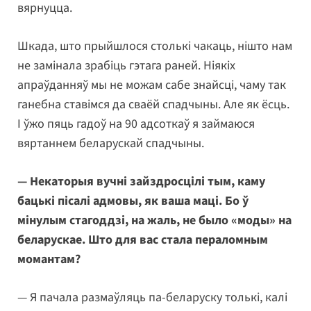
вярнуцца.
Шкада, што прыйшлося столькі чакаць, нішто нам
не замінала зрабіць гэтага раней. Ніякіх
апраўданняў мы не можам сабе знайсці, чаму так
ганебна ставімся да сваёй спадчыны. Але як ёсць.
І ўжо пяць гадоў на 90 адсоткаў я займаюся
вяртаннем беларускай спадчыны.
— Некаторыя вучні зайздросцілі тым, каму
бацькі пісалі адмовы, як ваша маці. Бо ў
мінулым стагоддзі, на жаль, не было «моды» на
беларускае. Што для вас стала пераломным
момантам?
— Я пачала размаўляць па-беларуску толькі, калі