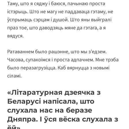
Таму, што я сяджу і баюся, пачынаю проста
істэрыць. Што не магу не паддаваца гэтаму, не
ўспрымаць сэрцам і душой. Што яны выйгралі
праз тое, што даводзяць мяне да гэтага, а я
вядуся.
Ратаваннем было рашэнне, што мы з’едзем.
Часова, супакоімся і проста адпачнем. Мне трэба
было перазагрузіцца. Каб вярнуцца з новымі
сіламі.
«Літаратурная дзеячка з
Беларусі напісала, што
слухала нас на беразе
Дняпра. І ўся вёска слухала з
ёй»