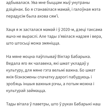
адбывалася. Ува мне быццам жыў унутраны
дзіцёнак. Бо я станавілася мамай, і галоўная мэта
перадусім была ахова сям’і.
Хаця я ж засталася мамай і ў 2020-м, дзеці таксама
яшчэ не выраслі. Але тады з’явілася надзея і вера,
што штосьці можа змяніцца.
На мяне моцна паўплываў Віктар Бабарыка.
Ведала яго як чалавека, які шмат укладаў у
культуру, для мяне гэта вельмі важна. Бо шмат
якія бізнэсмены спачатку дарогі пабудуюць і
зробяць іншыя важныя рэчы, а потым можна і
культурай займацца.
Тады вітала ў паветры, што ў руках Бабарыкі наш