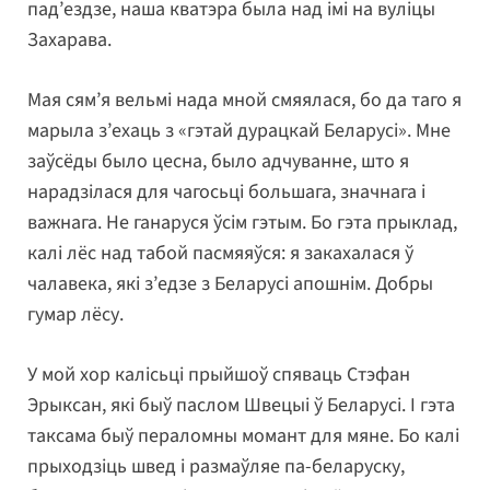
пад’ездзе, наша кватэра была над імі на вуліцы
Захарава.
Мая сям’я вельмі нада мной смяялася, бо да таго я
марыла з’ехаць з «гэтай дурацкай Беларусі». Мне
заўсёды было цесна, было адчуванне, што я
нарадзілася для чагосьці большага, значнага і
важнага. Не ганаруся ўсім гэтым. Бо гэта прыклад,
калі лёс над табой пасмяяўся: я закахалася ў
чалавека, які з’едзе з Беларусі апошнім. Добры
гумар лёсу.
У мой хор калісьці прыйшоў спяваць Стэфан
Эрыксан, які быў паслом Швецыі ў Беларусі. І гэта
таксама быў пераломны момант для мяне. Бо калі
прыходзіць швед і размаўляе па-беларуску,