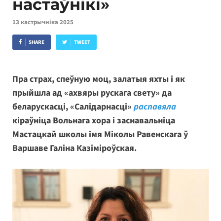
настаўнікі»
13 кастрычніка 2025
SHARE
TWEET
Пра страх, спеўную моц, залатыя яхты і як
прыйшла ад «ахвяры рускага свету» да
беларускасці, «Салідарнасці»
распавяла
кіраўніца Вольнага хора і заснавальніца
Мастацкай школы імя Міколы Равенскага ў
Варшаве Галіна Казіміроўская.