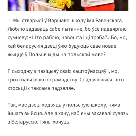
— Мы стварылі ў Варшаве школу імя Равенскага.
Люблю задаваць сабе пытанне, бо ўсё падвяргаю
сумневу: «Што раблю, навошта і ці трэба?» Бо, мо,
хай беларускія дзеці ўжо будуюць сваё новае
жыццё ў Польшчы ды на польскай мове?
Я сыходжу з пазіцыяў сваіх каштоўнасцяў і, мо,
трохі навязваю іх грамадству. Спадзяючыся, што
хтосьці іх таксама падзяляе.
Так, мае дзеці ходзяць у польскую школу, няма
іншага выйсця. Але я хачу, каб яны захавалі сувязь
з Беларуссю. І яны хочуць.