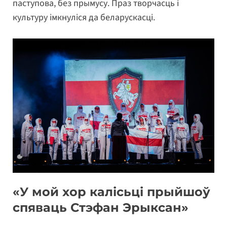
паступова, без прымусу. Праз творчасць і
культуру імкнуліся да беларускасці.
«У мой хор калісьці прыйшоў
спяваць Стэфан Эрыксан»