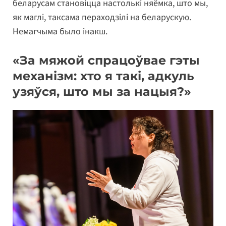
беларусам становіцца настолькі няёмка, што мы,
як маглі, таксама пераходзілі на беларускую.
Немагчыма было інакш.
«За мяжой спрацоўвае гэты
механізм: хто я такі, адкуль
узяўся, што мы за нацыя?»