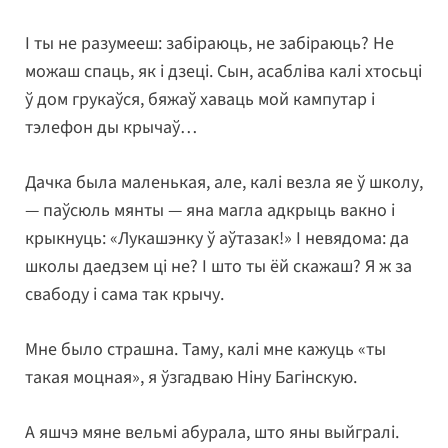
І ты не разумееш: забіраюць, не забіраюць? Не
можаш спаць, як і дзеці. Сын, асабліва калі хтосьці
ў дом грукаўся, бяжаў хаваць мой кампутар і
тэлефон ды крычаў…
Дачка была маленькая, але, калі везла яе ў школу,
— паўсюль мянты — яна магла адкрыць вакно і
крыкнуць: «Лукашэнку ў аўтазак!» І невядома: да
школы даедзем ці не? І што ты ёй скажаш? Я ж за
свабоду і сама так крычу.
Мне было страшна. Таму, калі мне кажуць «ты
такая моцная», я ўзгадваю Ніну Багінскую.
А яшчэ мяне вельмі абурала, што яны выйгралі.