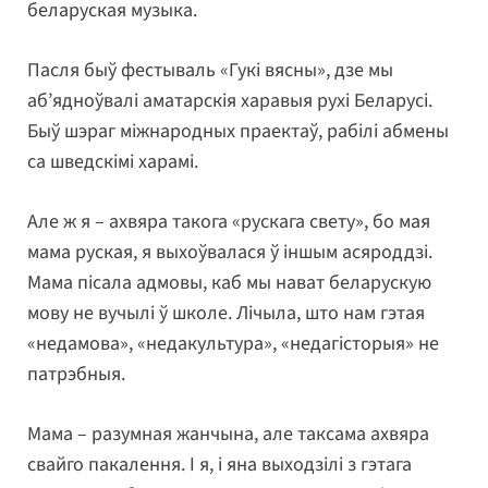
беларуская музыка.
Пасля быў фестываль «Гукі вясны», дзе мы
аб’ядноўвалі аматарскія харавыя рухі Беларусі.
Быў шэраг міжнародных праектаў, рабілі абмены
са шведскімі харамі.
Але ж я – ахвяра такога «рускага свету», бо мая
мама руская, я выхоўвалася ў іншым асяроддзі.
Мама пісала адмовы, каб мы нават беларускую
мову не вучылі ў школе. Лічыла, што нам гэтая
«недамова», «недакультура», «недагісторыя» не
патрэбныя.
Мама – разумная жанчына, але таксама ахвяра
свайго пакалення. І я, і яна выходзілі з гэтага