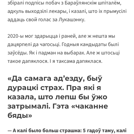
збіралі подпісы побач з Бараўлянскім шпіталём,
адкуль выходзілі лекары, і казалі, што іх прымусілі
аддаць свой голас за Лукашэнку.
2020-ы мог здарыцца і раней, але ж нешта мы
дацярпелі да чагосьці. Годныя кандыдаты былі
заўсёды. Як і падман на выбарах. Але ж штосьці
такое дапяклося. І я таксама дапяклася.
«Да самага ад’езду, быў
дурацкі страх. Пра які я
казала, што лепш бы ўжо
затрымалі. Гэта «чаканне
бяды»
— А калі было больш страшна: 5 гадоў таму, калі