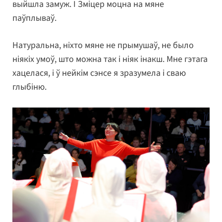
выйшла замуж. І Зміцер моцна на мяне
паўплываў.
Натуральна, ніхто мяне не прымушаў, не было
ніякіх умоў, што можна так і ніяк інакш. Мне гэтага
хацелася, і ў нейкім сэнсе я зразумела і сваю
глыбіню.