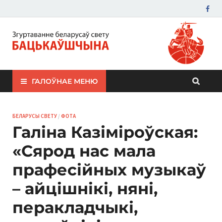
ЗБС "Бацькаўшчына"
ГАЛОЎНАЕ МЕНЮ
БЕЛАРУСЫ СВЕТУ
/
ФОТА
Галіна Казіміроўская:
«Сярод нас мала
прафесійных музыкаў
– айцішнікі, няні,
перакладчыкі,