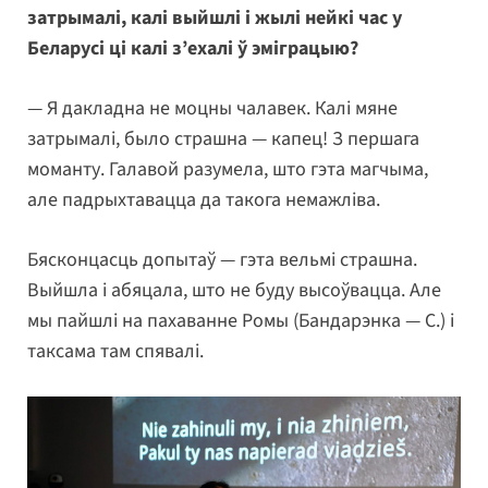
затрымалі, калі выйшлі і жылі нейкі час у
Беларусі ці калі з’ехалі ў эміграцыю?
— Я дакладна не моцны чалавек. Калі мяне
затрымалі, было страшна — капец! З першага
моманту. Галавой разумела, што гэта магчыма,
але падрыхтавацца да такога немажліва.
Бясконцасць допытаў — гэта вельмі страшна.
Выйшла і абяцала, што не буду высоўвацца. Але
мы пайшлі на пахаванне Ромы (Бандарэнка — С.) і
таксама там спявалі.