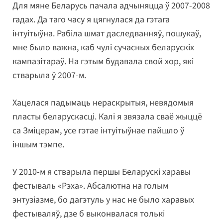
Для мяне Беларусь пачала адчыняцца ў 2007-2008
гадах. Да таго часу я цягнулася да гэтага
інтуітыўна. Рабіла шмат даследванняў, пошукаў,
мне было важна, каб чулі сучасных беларускіх
кампазітараў. На гэтым будавала свой хор, які
стварыла ў 2007-м.
Хацелася падымаць нераскрытыя, невядомыя
пласты беларускасці. Калі я звязала сваё жыццё
са Зміцерам, усе гэтае інтуітыўнае пайшло ў
іншым тэмпе.
У 2010-м я стварыла першы Беларускі харавы
фестываль «Рэха». Абсалютна на голым
энтузіазме, бо дагэтуль у нас не было харавых
фестываляў, дзе б выконвалася толькі