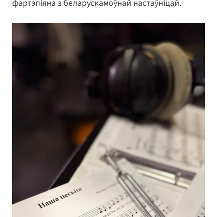
фартэпіяна з беларускамоўнай настаўніцай.