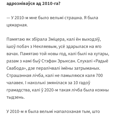
адрозніваўся ад 2010-га?
— У 2010-м мне было вельмі страшна. Я была
цяжарная.
Памятаю як збірала Зміцера, калі ён выходзіў,
ішоў побач з Некляевым, усё здарылася на яго
вачах. Памятаю той новы год, калі былі на хутары,
разам з намі быў Стэфан Эрыксан. Слухалі «Радыё
Свабода», дзе пералічвалі імёны затрыманых.
Страшэнная лічба, калі не памыляюся каля 700
чалавек. І наколькі змянілася за 10 гадоў
грамадства, калі ў 2020-м такая лічба была кожны
тыдзень.
У 2010-м я была вельмі напалоханая тым, што