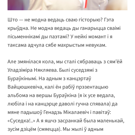
Што — не модна ведаць сваю гісторыю? Гэта
крыўдна. Не модна ведаць ды ганарыцца сваімі
пісьменнікамі ды паэтамі? У нейкі момант і я
таксама адчула сябе махрыстым невукам.
Але змянілася кола, мы сталі сябраваць з сям’ёй
Уладзіміра Някляева. Былі суседзямі з
Бураўкінымі. На адным з канцэртаў
Вайцюшкевіча, калі ён рабіў прэзентацыю
альбома на вершы Бураўкіна (я іх усе ведала,
любіла і на канцэрце даволі гучна спявала) да
мяне падышоў Генадзь Мікалаевіч і павітаў:
«Суседка!..» А я яшчэ засранкай была маленькай,
зусім дзіцём (смяецца). Мы жылі ў адным