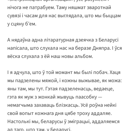
нічога не патрабуем. Таму няшмат зваротнай
сувязі і часам для нас выглядала, што мы быццам
у сцяну б’ем.
А нядаўна адна літаратурная дзеячка з Беларусі
напісала, што слухала нас на беразе Дняпра. І ўся
вёска слухала з ёй наш новы альбом.
І я адчула, што ў той момант мы былі побач. Хаця
мы падзелены мяжой, і кожны выжывае, як можа:
яны там, мы тут. Гэтая падзеленасць, ведаеце,
гэта як муж з жонкай жывуць паасобку —
немагчыма захаваць блізкасць. Усё роўна нейкі
свой вопыт кожнага дня цябе троху аддаляе.
Настолькі мы, беларусы ў эміграцыі, аддаляемся
ад таго, што там, у Беларусі.