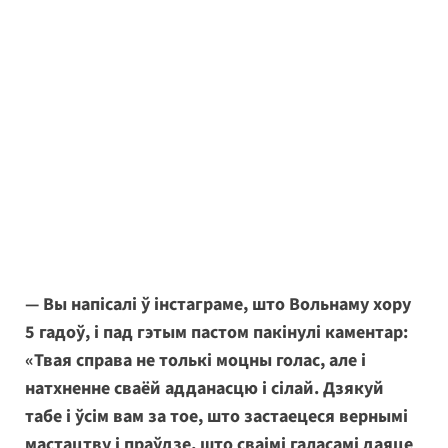
— Вы напісалі ў інстаграме, што Вольнаму хору
5 гадоў, і пад гэтым пастом пакінулі каментар:
«Твая справа не толькі моцны голас, але і
натхненне сваёй адданасцю і сілай. Дзякуй
табе і ўсім вам за тое, што застаецеся вернымі
мастацтву і праўдзе, што сваімі галасамі даяце