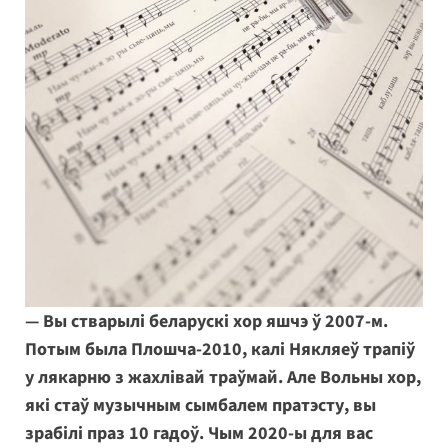
— Вы стварылі беларускі хор яшчэ ў 2007-м.
Потым была Плошча-2010, калі Някляеў трапіў
у лякарню з жахлівай траўмай. Але Вольны хор,
які стаў музычным сымбалем пратэсту, вы
зрабілі праз 10 гадоў. Чым 2020-ы для вас