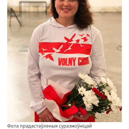
Фота прадастаўленыя суразмоўніцай