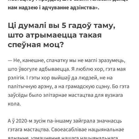
нам надзею і адчуванне адзінства».
Ці думалі вы 5 гадоў таму,
што атрымаецца такая
спеўная моц?
— Не, канешне, спачатку мы не маглі зразумець,
што ўвогуле адбываецца. Я люблю хор, гэта мая
рэлігія. І гэты хор выйшаў да людзей, не на
палітычную арэну, а на грамадскую сцэну. Бо гэта
заўсёды было элітарнае мастацтва для вузкага
кола.
А ў 2020-м зусім па-іншаму зайграла значнасць
гэтага мастацтва. Своеасаблівае нацыянальнае
яднанне, узмацненне нашага нацыянальнага