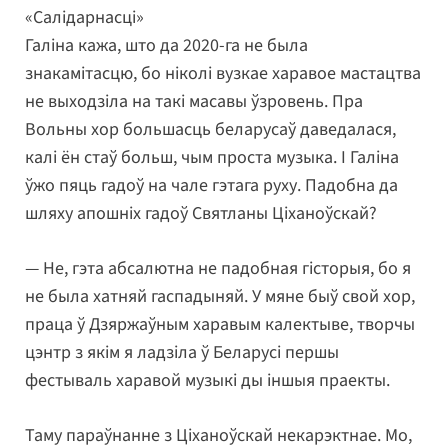
«Салідарнасці»
Галіна кажа, што да 2020-га не была
знакамітасцю, бо ніколі вузкае харавое мастацтва
не выходзіла на такі масавы ўзровень. Пра
Вольны хор большасць беларусаў даведалася,
калі ён стаў больш, чым проста музыка. І Галіна
ўжо пяць гадоў на чале гэтага руху. Падобна да
шляху апошніх гадоў Святланы Ціханоўскай?
— Не, гэта абсалютна не падобная гісторыя, бо я
не была хатняй гаспадыняй. У мяне быў свой хор,
праца ў Дзяржаўным харавым калектыве, творчы
цэнтр з якім я ладзіла ў Беларусі першы
фестываль харавой музыкі ды іншыя праекты.
Таму параўнанне з Ціханоўскай некарэктнае. Мо,