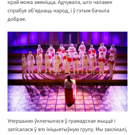
край можа змяніцца. Адчувала, што чалавек
спрабуе аб’яднаць народ, і ў гэтым бачыла
добрае.
Упершыню ўключылася ў грамадскае жыццё і
запісалася ў яго ініцыятыўную групу. Мы заклікалі,