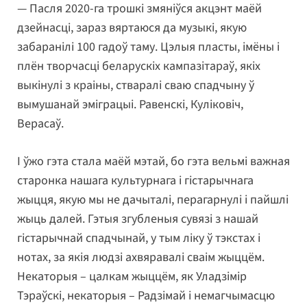
— Пасля 2020-га трошкі змяніўся акцэнт маёй
дзейнасці, зараз вяртаюся да музыкі, якую
забаранілі 100 гадоў таму. Цэлыя пласты, імёны і
плён творчасці беларускіх кампазітараў, якіх
выкінулі з краіны, стваралі сваю спадчыну ў
вымушанай эміграцыі. Равенскі, Куліковіч,
Верасаў.
І ўжо гэта стала маёй мэтай, бо гэта вельмі важная
старонка нашага культурнага і гістарычнага
жыцця, якую мы не дачыталі, перагарнулі і пайшлі
жыць далей. Гэтыя згубленыя сувязі з нашай
гістарычнай спадчынай, у тым ліку ў тэкстах і
нотах, за якія людзі ахвяравалі сваім жыццём.
Некаторыя – цалкам жыццём, як Уладзімір
Тэраўскі, некаторыя – Радзімай і немагчымасцю