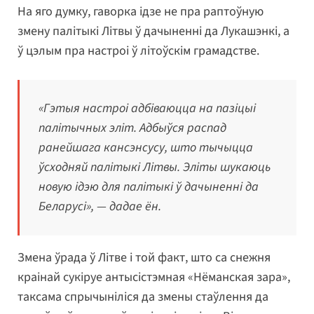
На яго думку, гаворка ідзе не пра раптоўную
змену палітыкі Літвы ў дачыненні да Лукашэнкі, а
ў цэлым пра настроі ў літоўскім грамадстве.
«Гэтыя настроі адбіваюцца на пазіцыі
палітычных эліт. Адбыўся распад
ранейшага кансэнсусу, што тычыцца
ўсходняй палітыкі Літвы. Эліты шукаюць
новую ідэю для палітыкі ў дачыненні да
Беларусі», — дадае ён.
Змена ўрада ў Літве і той факт, што са снежня
краінай сукіруе антысістэмная «Нёманская зара»,
таксама спрычыніліся да змены стаўлення да