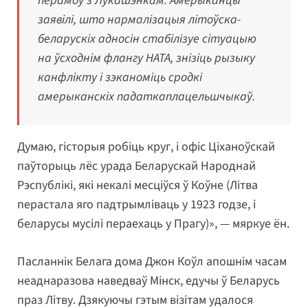
перамоў з Лукашэнкам. Амерыканцы
заявілі, што нармалізацыя літоўска-
беларускіх адносін стабілізуе сітуацыю
на ўсходнім флангу НАТА, знізіць рызыку
канфлікту і зэканоміць сродкі
амерыканскіх падаткаплацельшчыкаў.
Думаю, гісторыя робіць круг, і офіс Ціханоўскай
паўторыць лёс урада Беларускай Народнай
Рэспублікі, які некалі месціўся ў Коўне (Літва
перастала яго падтрымліваць у 1923 годзе, і
беларусы мусілі пераехаць у Прагу)», — мяркуе ён.
Пасланнік Белага дома Джон Коўл апошнім часам
неаднаразова наведваў Мінск, едучы ў Беларусь
праз Літву. Дзякуючы гэтым візітам удалося