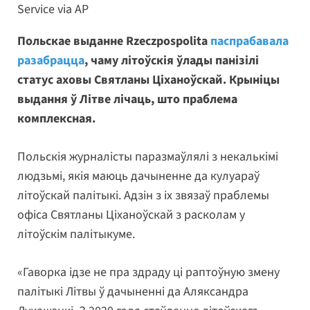
Service via AP
Польскае выданне Rzeczpospolita
паспрабавала
разабрацца
, чаму літоўскія ўлады панізілі
статус аховы Святланы Ціханоўскай. Крыніцы
выдання ў Літве лічаць, што праблема
комплексная.
Польскія журналісты паразмаўлялі з некалькімі
людзьмі, якія маюць дачыненне да кулуараў
літоўскай палітыкі. Адзін з іх звязаў праблемы
офіса Святланы Ціханоўскай з расколам у
літоўскім палітыкуме.
«Гаворка ідзе не пра здраду ці раптоўную змену
палітыкі Літвы ў дачыненні да Аляксандра