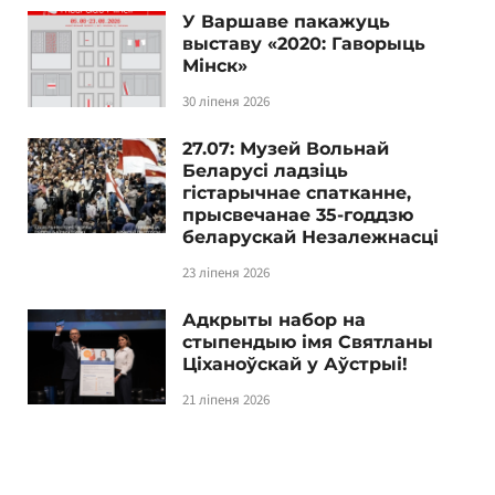
У Варшаве пакажуць
выставу «2020: Гаворыць
Мінск»
30 ліпеня 2026
27.07: Музей Вольнай
Беларусі ладзіць
гістарычнае спатканне,
прысвечанае 35-годдзю
беларускай Незалежнасці
23 ліпеня 2026
Адкрыты набор на
стыпендыю імя Святланы
Ціханоўскай у Аўстрыі!
21 ліпеня 2026