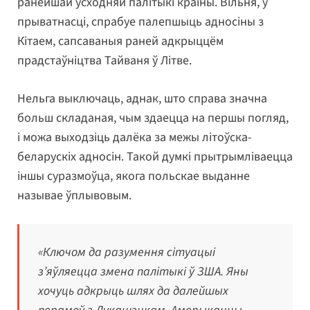
ранейшай усходняй палітыкі краіны. Вільня, у
прыватнасці, спрабуе палепшыць адносіны з
Кітаем, сапсаваныя раней адкрыццём
прадстаўніцтва Тайваня ў Літве.
Нельга выключаць, аднак, што справа значна
больш складаная, чым здаецца на першы погляд,
і можа выходзіць далёка за межы літоўска-
беларускіх адносін. Такой думкі прытрымліваецца
іншы суразмоўца, якога польскае выданне
называе ўплывовым.
«Ключом да разумення сітуацыі
з’яўляецца змена палітыкі ў ЗША. Яны
хочуць адкрыць шлях да далейшых