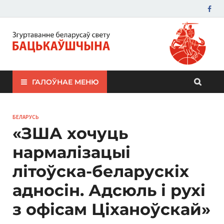
ЗБС "Бацькаўшчына"
ГАЛОЎНАЕ МЕНЮ
БЕЛАРУСЬ
«ЗША хочуць
нармалізацыі
літоўска-беларускіх
адносін. Адсюль і рухі
з офісам Ціханоўскай»