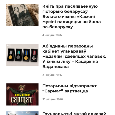
Кніга пра пасляваенную
гісторыю беларусаў
Беласточчыны «Камяні
мусілі паляцець» выйшла
па-беларуску
4 жніўня 2026
Аб’яднаны пераходны
кабінет уганараваў
медалямі дзевяцёх чалавек.
У іхным ліку – Кацярына
Ваданосава
3 жніўня 2026
Гістарычны відэапраект
“Сармат” вяртаецца
31 ліпеня 2026
Грунвальдзкі музэй адказаў