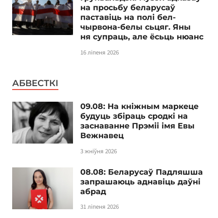
на просьбу беларусаў
паставіць на полі бел-
чырвона-белы сьцяг. Яны
ня супраць, але ёсьць нюанс
16 ліпеня 2026
АБВЕСТКІ
09.08: На кніжным маркеце
будуць збіраць сродкі на
заснаванне Прэміі імя Евы
Вежнавец
3 жніўня 2026
08.08: Беларусаў Падляшша
запрашаюць аднавіць даўні
абрад
31 ліпеня 2026