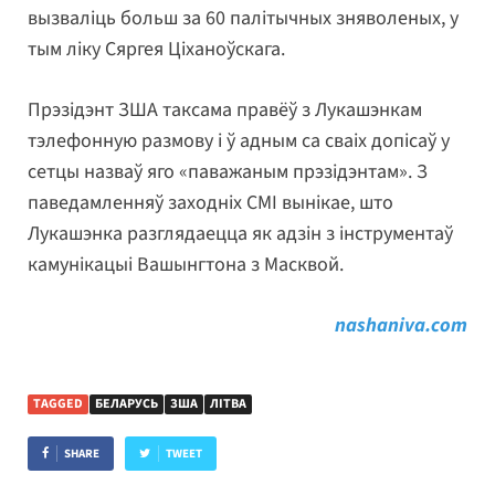
вызваліць больш за 60 палітычных зняволеных, у
тым ліку Сяргея Ціханоўскага.
Прэзідэнт ЗША таксама правёў з Лукашэнкам
тэлефонную размову і ў адным са сваіх допісаў у
сетцы назваў яго «паважаным прэзідэнтам». З
паведамленняў заходніх СМІ вынікае, што
Лукашэнка разглядаецца як адзін з інструментаў
камунікацыі Вашынгтона з Масквой.
nashaniva.com
TAGGED
БЕЛАРУСЬ
ЗША
ЛІТВА
SHARE
TWEET