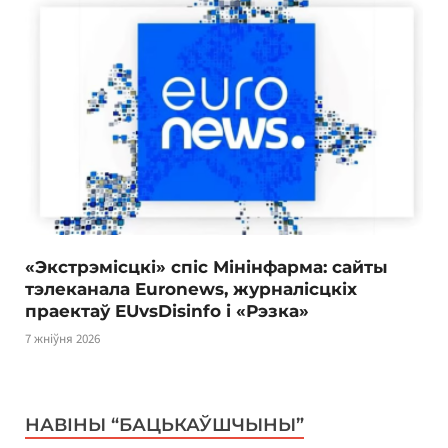
«Экстрэмісцкі» спіс Мінінфарма: сайты
тэлеканала Euronews, журналісцкіх
праектаў EUvsDisinfo і «Рэзка»
7 жніўня 2026
НАВІНЫ “БАЦЬКАЎШЧЫНЫ”