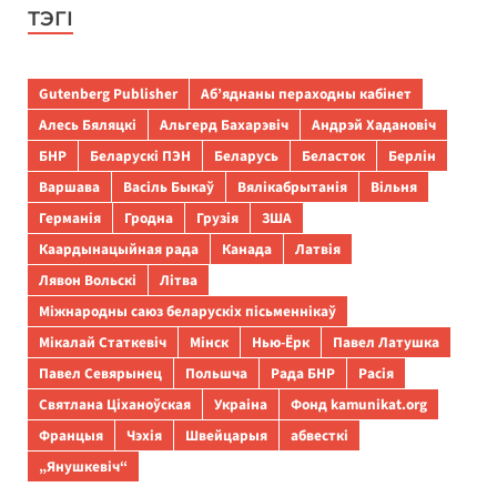
ТЭГІ
Gutenberg Publisher
Аб’яднаны пераходны кабінет
Алесь Бяляцкі
Альгерд Бахарэвіч
Андрэй Хадановіч
БНР
Беларускі ПЭН
Беларусь
Беласток
Берлін
Варшава
Васіль Быкаў
Вялікабрытанія
Вільня
Германія
Гродна
Грузія
ЗША
Каардынацыйная рада
Канада
Латвія
Лявон Вольскі
Літва
Міжнародны саюз беларускіх пісьменнікаў
Мікалай Статкевіч
Мінск
Нью-Ёрк
Павел Латушка
Павел Севярынец
Польшча
Рада БНР
Расія
Святлана Ціханоўская
Украіна
Фонд kamunikat.org
Францыя
Чэхія
Швейцарыя
абвесткі
„Янушкевіч“