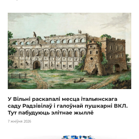
У Вільні раскапалі месца італьянскага
саду Радзівілаў і галоўнай пушкарні ВКЛ.
Тут пабудуюць элітнае жыллё
7 жніўня 2026