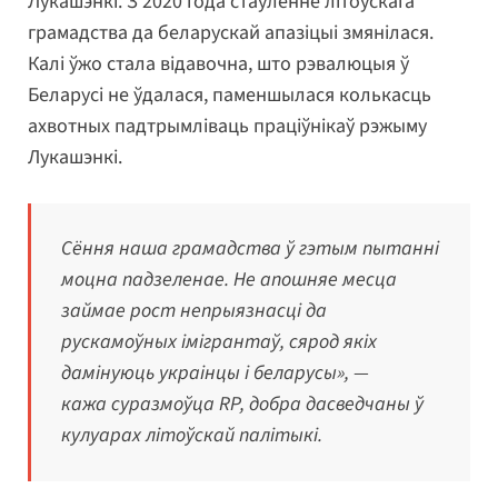
Лукашэнкі. З 2020 года стаўленне літоўскага
грамадства да беларускай апазіцыі змянілася.
Калі ўжо стала відавочна, што рэвалюцыя ў
Беларусі не ўдалася, паменшылася колькасць
ахвотных падтрымліваць праціўнікаў рэжыму
Лукашэнкі.
Сёння наша грамадства ў гэтым пытанні
моцна падзеленае. Не апошняе месца
займае рост непрыязнасці да
рускамоўных імігрантаў, сярод якіх
дамінуюць украінцы і беларусы», —
кажа суразмоўца RP, добра дасведчаны ў
кулуарах літоўскай палітыкі.