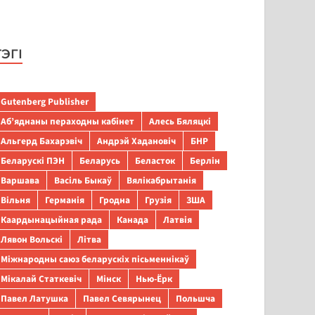
ТЭГІ
Gutenberg Publisher
Аб’яднаны пераходны кабінет
Алесь Бяляцкі
Альгерд Бахарэвіч
Андрэй Хадановіч
БНР
Беларускі ПЭН
Беларусь
Беласток
Берлін
Варшава
Васіль Быкаў
Вялікабрытанія
Вільня
Германія
Гродна
Грузія
ЗША
Каардынацыйная рада
Канада
Латвія
Лявон Вольскі
Літва
Міжнародны саюз беларускіх пісьменнікаў
Мікалай Статкевіч
Мінск
Нью-Ёрк
Павел Латушка
Павел Севярынец
Польшча