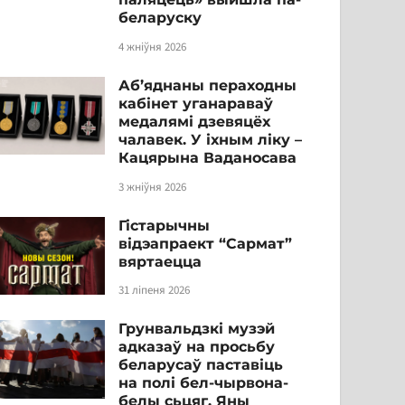
беларуску
4 жніўня 2026
Аб’яднаны пераходны
кабінет уганараваў
медалямі дзевяцёх
чалавек. У іхным ліку –
Кацярына Ваданосава
3 жніўня 2026
Гістарычны
відэапраект “Сармат”
вяртаецца
31 ліпеня 2026
Грунвальдзкі музэй
адказаў на просьбу
беларусаў паставіць
на полі бел-чырвона-
белы сьцяг. Яны