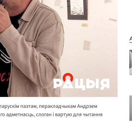
ларускім паэтам, перакладчыкам Андрэем
го адметнасць, слоган і вартую для чытання