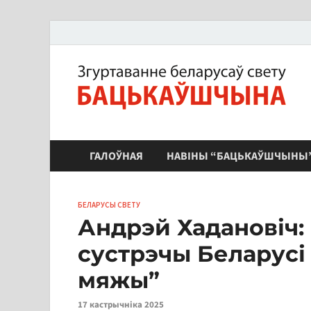
ЗБС "Бацькаўшчына"
ГАЛОЎНАЯ
НАВІНЫ “БАЦЬКАЎШЧЫНЫ
БЕЛАРУСЫ СВЕТУ
Андрэй Хадановіч:
сустрэчы Беларусі 
мяжы”
17 кастрычніка 2025