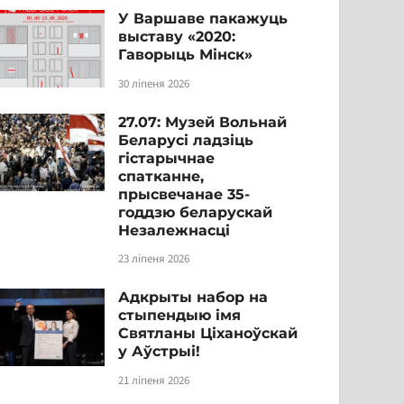
У Варшаве пакажуць
выставу «2020:
Гаворыць Мінск»
30 ліпеня 2026
27.07: Музей Вольнай
Беларусі ладзіць
гістарычнае
спатканне,
прысвечанае 35-
годдзю беларускай
Незалежнасці
23 ліпеня 2026
Адкрыты набор на
стыпендыю імя
Святланы Ціханоўскай
у Аўстрыі!
21 ліпеня 2026