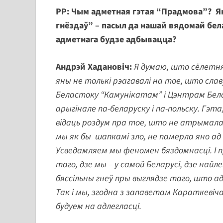
РР: Чым адметная гэтая “Прадмова”? Ян
гнёздаў” – пасыл да нашай вядомай бел
адметнага будзе адбывацца?
Андрэй Хадановіч:
Я думаю, што сёлетняя
яны не толькі рэагавалі на тое, што с
Беластоку “Камунікатам” і Цэнтрам Бела
арыгінале па-беларуску і па-польску. Гэт
відаць роздум пра тое, што не атрымала
мы як бы шапкамі зло, не памерла яно а
Усведамляем мы феномен бяздомнасці. І 
таго, дзе мы – у самой Беларусі, дзе най
бяссільны гнеў пры выглядзе таго, што ад
Так і мы, згодна з запаветам Караткевіча,
будуем на адлегласці.