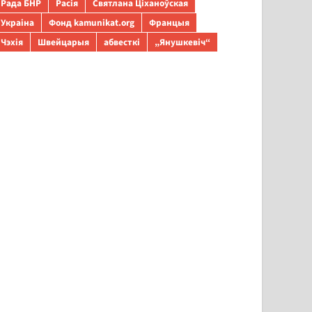
Рада БНР
Расія
Святлана Ціханоўская
Украіна
Фонд kamunikat.org
Францыя
Чэхія
Швейцарыя
абвесткі
„Янушкевіч“