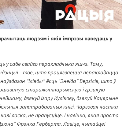
е прачытаць людзям і якія імпрэзы наведаць у
іць у сабе свайго перакладчыка яшчэ. Таму,
ндэнцыі – тое, што працягваецца перакладацца
аўздагон “Іліяды” ёсць “Энеіда” Вергілія, што ў
 вершаваную старажытнарымскую і грэцкую
ранейшаму, дзякуй Ігару Кулікову, дзякуй Кацярыне
ельныя запатрабаваныя кнігі. Чарговая частка
калі ласка, не прапусціце. І навінка, якая проста
– “Дзюна” Фрэнка Герберта. Лавіце, чытайце!