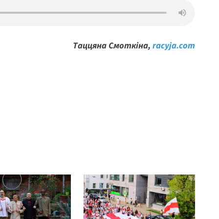
Таццяна Смоткіна,
racyja.com