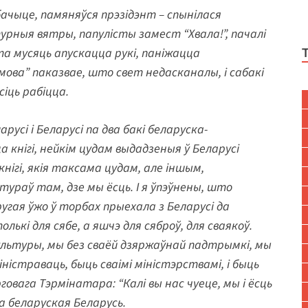
бачыце, памяняўся прэзідэнт – спынілася
рныя вятры, папулісты замест “Хвала!”, пачалі
ыта мусяць апускацца рукі, паніжацца
ова” паказвае, што свет недасканалы, і сабакі
сіць рабіцца.
усі і Беларусі па два бакі беларуска-
 кнігі, нейкім цудам выдадзеныя ў Беларусі
нігі, якія таксама цудам, але іншым,
тураў там, дзе мы ёсць. І я ўпэўнены, што
ругая ўжо ў торбах прыехала з Беларусі да
лькі для сябе, а яшчэ для сяброў, для сваякоў.
ультуры, мы без сваёй дзяржаўнай падтрымкі, мы
істраваць, быць сваімі міністэрствамі, і быць
говага Тэрмінатара: “Калі вы нас чуеце, мы і ёсць
а беларуская Беларусь.