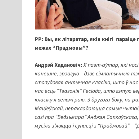
РР: Вы, як літаратар, якія кнігі параіц
межах “Прадмовы”?
Андрэй Хадановіч:
Я паэт-аўтар, які нос
канешне, зрэагую – дзве сімпатычныя тэ
стопудовая антычная класіка, што ў нас н
нас ёсць “Тэагонія” Гесіода, што гэтую
класіку я вельмі раю. З другога боку, па-
Маціеўскай, перакладаюцца самыя чытаб
сагі пра “Ведзьмара” Анджэя Сапкоўскага, 
мусіла з’явіцца і супасці з “Прадмовай” 