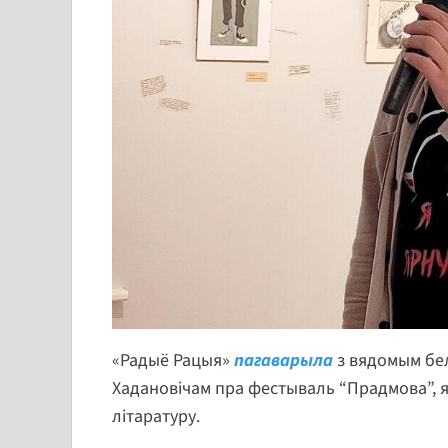
«Радыё Рацыя»
пагаварыла
з вядомым бе
Хадановічам пра фестываль “Прадмова”, я
літаратуру.