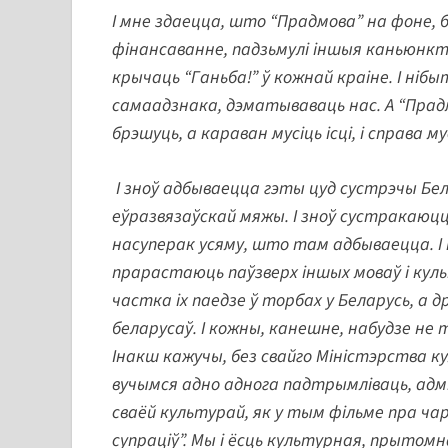
І мне здаецца, што “Прадмова” на фоне, 
фінансаванне, падзьмулі іншыя каньюнкту
крычаць “Ганьба!” ў кожнай краіне. І ніб
самаадзнака, дэматываваць нас. А “Прадм
брэшуць, а караван мусіць ісці, і справа му
І зноў адбываецца гэты цуд сустрэчы Белар
еўразвязаўскай мяжы. І зноў сустракаюцца
насуперак усяму, што там адбываецца. І к
прарастаюць паўзверх іншых моваў і куль
частка іх паедзе ў торбах у Беларусь, а д
беларусаў. І кожны, канешне, набудзе не то
Інакш кажучы, без свайго Міністэрства к
вучымся адно аднога падтрымліваць, адмін
сваёй культурай, як у тым фільме пра чар
супраціў”. Мы і ёсць культурная, прытомн