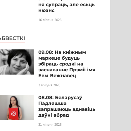
ня супраць, але ёсьць
нюанс
16 ліпеня 2026
АБВЕСТКІ
09.08: На кніжным
маркеце будуць
збіраць сродкі на
заснаванне Прэміі імя
Евы Вежнавец
3 жніўня 2026
08.08: Беларусаў
Падляшша
запрашаюць аднавіць
даўні абрад
31 ліпеня 2026