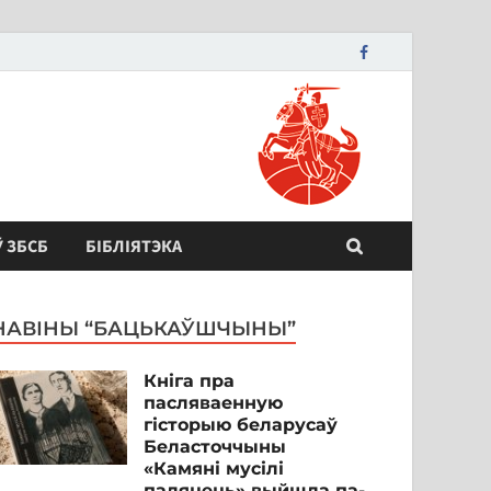
Ў ЗБСБ
БІБЛІЯТЭКА
НАВІНЫ “БАЦЬКАЎШЧЫНЫ”
Кніга пра
пасляваенную
гісторыю беларусаў
Беласточчыны
«Камяні мусілі
паляцець» выйшла па-