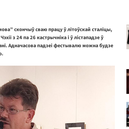
ова” скончыў сваю працу ў літоўскай сталіцы,
эхіі з 24 па 26 кастрычніка і ў лістападзе ў
ані. Адначасова падзеі фестывалю можна будзе
ю.