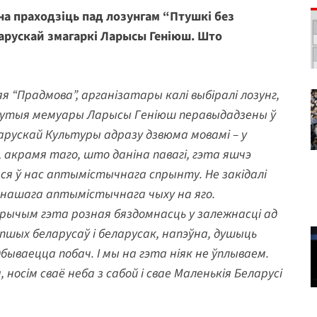
а праходзіць пад лозунгам “Птушкі без
арускай змагаркі Ларысы Геніюш. Што
 “Прадмова”, арганізатары калі выбіралі лозунг,
лавутыя мемуары Ларысы Геніюш перавыдадзены ў
рускай Культуры адразу дзвюма мовамі – у
а, акрамя таго, што даніна павагі, гэта яшчэ
ся ў нас аптымістычнага спрынту. Не закідалі
д нашага аптымістычнага чыху на яго.
прычым гэта розная бяздомнасць у залежнасці ад
лепшых беларусаў і беларусак, напэўна, душыць
бываецца побач. І мы на гэта ніяк не ўплываем.
 носім сваё неба з сабой і свае Маленькія Беларусі