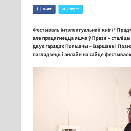
SHARE
TWEET
Фестываль інтэлектуальнай кнігі “Прадм
але працягнецца яшчэ ў Празе – сталіцы Ч
двух гарадах Польшчы – Варшаве і Позн
паглядзець і анлайн на сайце фестывал