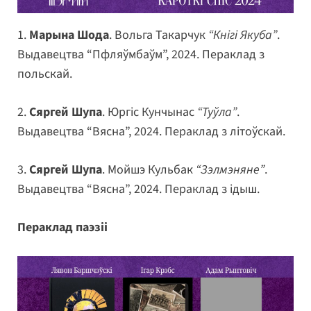
1.
Марына Шода
. Вольга Такарчук
“Кнігі Якуба”
.
Выдавецтва “Пфляўмбаўм”, 2024. Пераклад з
польскай.
2.
Сяргей Шупа
. Юргіс Кунчынас
“Туўла”
.
Выдавецтва “Вясна”, 2024. Пераклад з літоўскай.
3.
Сяргей Шупа
. Мойшэ Кульбак
“Зэлмэняне”
.
Выдавецтва “Вясна”, 2024. Пераклад з ідыш.
Пераклад паэзіі