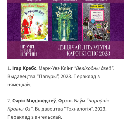
1.
Ігар Крэбс
. Марк-Увэ Клінг
“Велікодны дзед”
.
Выдавецтва “Папуры”, 2023. Пераклад з
нямецкай.
2.
Сярж Мядзведзеў
. Фрэнк Баўм
“Чараўнік
Краіны Оз”
. Выдавецтва “Тэхналогія”, 2023.
Пераклад з ангельскай.