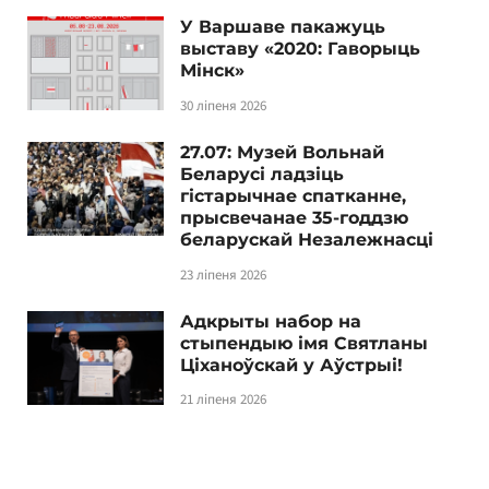
У Варшаве пакажуць
выставу «2020: Гаворыць
Мінск»
30 ліпеня 2026
27.07: Музей Вольнай
Беларусі ладзіць
гістарычнае спатканне,
прысвечанае 35-годдзю
беларускай Незалежнасці
23 ліпеня 2026
Адкрыты набор на
стыпендыю імя Святланы
Ціханоўскай у Аўстрыі!
21 ліпеня 2026