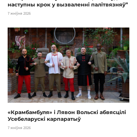
наступны крок у вызваленні палітвязняў”
7 жніўня 2026
«Крамбамбуля» і Лявон Вольскі абвясцілі
Усебеларускі карпаратыў
7 жніўня 2026