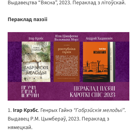
Выдавецтва “Вясна”, 2023. Пераклад з літоўскай.
Пераклад паэзіі
1.
Ігар Крэбс
. Генрых Гайнэ
“Габрэйскія мелодыі”
.
Выдавец Р.М. Цымбераў, 2023. Пераклад з
нямецкай.