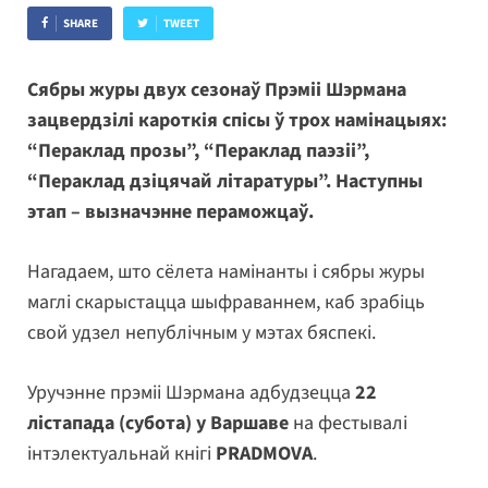
SHARE
TWEET
Сябры журы двух сезонаў Прэміі Шэрмана
зацвердзілі кароткія спісы ў трох намінацыях:
“Пераклад прозы”, “Пераклад паэзіі”,
“Пераклад дзіцячай літаратуры”. Наступны
этап – вызначэнне пераможцаў.
Нагадаем, што сёлета намінанты і сябры журы
маглі скарыстацца шыфраваннем, каб зрабіць
свой удзел непублічным у мэтах бяспекі.
Уручэнне прэміі Шэрмана адбудзецца
22
лістапада (субота) у Варшаве
на фестывалі
інтэлектуальнай кнігі
PRADMOVA
.