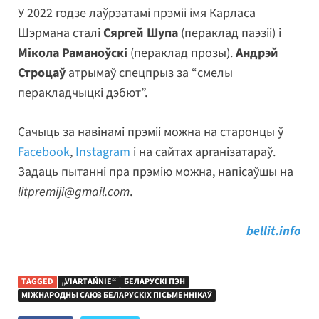
У 2022 годзе лаўрэатамі прэміі імя Карласа
Шэрмана сталі
Сяргей Шупа
(пераклад паэзіі) і
Мікола Раманоўскі
(пераклад прозы).
Андрэй
Строцаў
атрымаў спецпрыз за “смелы
перакладчыцкі дэбют”.
Сачыць за навінамі прэміі можна на старонцы ў
Facebook
,
Instagram
і на сайтах арганізатараў.
Задаць пытанні пра прэмію можна, напісаўшы на
litpremiji@gmail.com
.
bellit.info
TAGGED
„VIARTAŃNIE“
БЕЛАРУСКІ ПЭН
МІЖНАРОДНЫ САЮЗ БЕЛАРУСКІХ ПІСЬМЕННІКАЎ