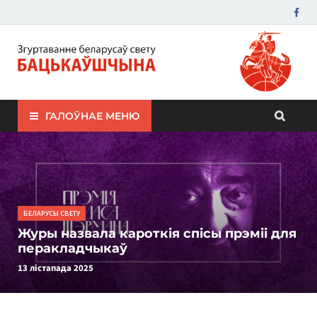
ЗБС "Бацькаўшчына"
ГАЛОЎНАЕ МЕНЮ
БЕЛАРУСЫ СВЕТУ
Журы назвала кароткія спісы прэміі для
перакладчыкаў
13 лістапада 2025