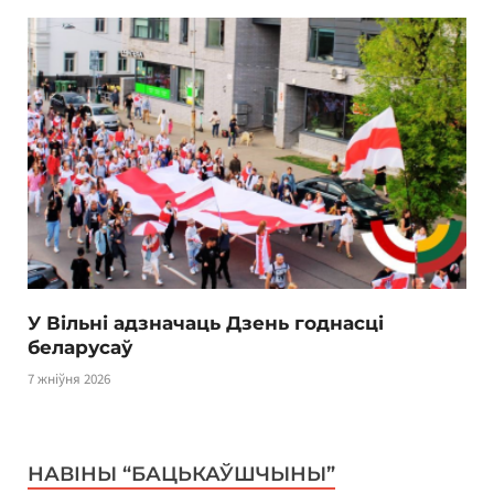
У Вільні адзначаць Дзень годнасці
беларусаў
7 жніўня 2026
НАВІНЫ “БАЦЬКАЎШЧЫНЫ”