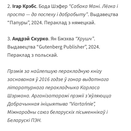
2.
Ігар Крэбс
. Бода Шэфер
“Сабака Мані. Лёгка і
проста — да поспеху і дабрабыту”
. Выдавецтва
“Папуры”, 2024. Пераклад з нямецкай.
3.
Андрэй Скурко
. Ян Бжэхва
“Хрушч”
.
Выдавецтва “Gutenberg Publisher”, 2024.
Пераклад з польскай.
Прэмія за найлепшую перакладную кнігу
заснаваная ў 2016 годзе ў гонар выдатнага
літаратурнага перакладчыка Карласа
Шэрмана. Арганізатарамі прэміі з’яўляюцца
Дабрачынная ініцыятыва “Viartańnie”,
Міжнародны саюз беларускіх пісьменнікаў і
Беларускі ПЭН.