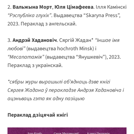
2.
Вальжына Морт
,
Юля Цімафеева
. Ілля Камінскі
“Рэспубліка глухіх”
. Выдавецтва “Skaryna Press”,
2023. Пераклад з ангельскай.
3.
Андрэй Хадановіч
. Сяргій Жадан*
“Іншае імя
любові”
(выдавецтва hochroth Minsk) і
“Месапатамія”
(выдавецтва “Янушкевіч”), 2023.
Пераклад з украінскай.
*сябры журы вырашылі аб’яднаць дзве кнігі
Сяргея Жадана ў перакладзе Андрэя Хадановіча і
ацэньваць гэта як адну пазіцыю
Пераклад дзіцячай кнігі