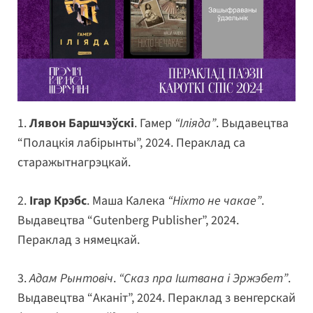
1.
Лявон Баршчэўскі
. Гамер
“Іліяда”
. Выдавецтва
“Полацкія лабірынты”, 2024. Пераклад са
старажытнагрэцкай.
2.
Ігар Крэбс
. Маша Калека
“Ніхто не чакае”
.
Выдавецтва “Gutenberg Publisher”, 2024.
Пераклад з нямецкай.
3.
Адам Рынтовіч
.
“Сказ пра Іштвана і Эржэбет”
.
Выдавецтва “Аканіт”, 2024. Пераклад з венгерскай