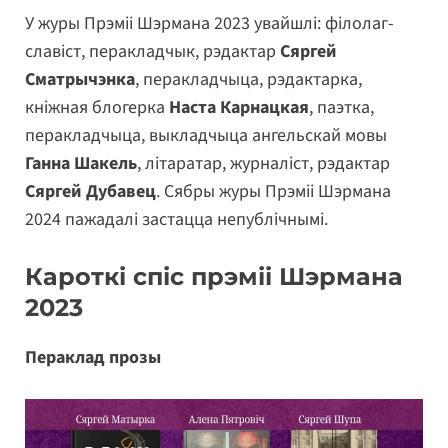
У журы Прэміі Шэрмана 2023 увайшлі: філолаг-
славіст, перакладчык, рэдактар
Сяргей
Сматрычэнка
, перакладчыца, рэдактарка,
кніжная блогерка
Наста Карнацкая
, паэтка,
перакладчыца, выкладчыца ангельскай мовы
Ганна Шакель
, літаратар, журналіст, рэдактар
Сяргей Дубавец
. Cябры журы Прэміі Шэрмана
2024 пажадалі застацца непублічнымі.
Кароткі спіс прэміі Шэрмана
2023
Пераклад прозы