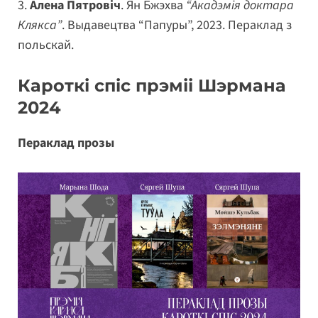
3.
Алена Пятровіч
. Ян Бжэхва
“Акадэмія доктара
Клякса”
. Выдавецтва “Папуры”, 2023. Пераклад з
польскай.
Кароткі спіс прэміі Шэрмана
2024
Пераклад прозы