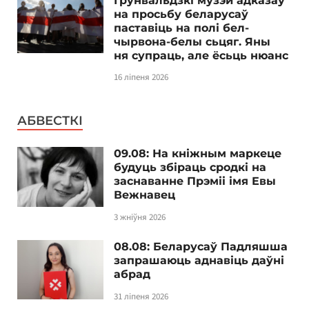
Грунвальдзкі музэй адказаў
на просьбу беларусаў
паставіць на полі бел-
чырвона-белы сьцяг. Яны
ня супраць, але ёсьць нюанс
16 ліпеня 2026
АБВЕСТКІ
09.08: На кніжным маркеце
будуць збіраць сродкі на
заснаванне Прэміі імя Евы
Вежнавец
3 жніўня 2026
08.08: Беларусаў Падляшша
запрашаюць аднавіць даўні
абрад
31 ліпеня 2026