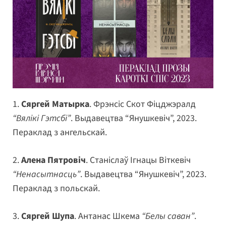
1.
Сяргей Матырка
. Фрэнсіс Скот Фіцджэралд
“Вялікі Гэтсбі”
. Выдавецтва “Янушкевіч”, 2023.
Пераклад з ангельскай.
2.
Алена Пятровіч
. Станіслаў Ігнацы Віткевіч
“Ненасытнасць”
. Выдавецтва “Янушкевіч”, 2023.
Пераклад з польскай.
3.
Сяргей Шупа
. Антанас Шкема
“Белы саван”
.