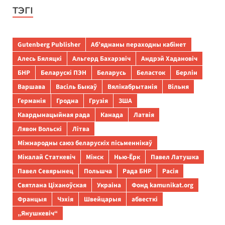
ТЭГІ
Gutenberg Publisher
Аб’яднаны пераходны кабінет
Алесь Бяляцкі
Альгерд Бахарэвіч
Андрэй Хадановіч
БНР
Беларускі ПЭН
Беларусь
Беласток
Берлін
Варшава
Васіль Быкаў
Вялікабрытанія
Вільня
Германія
Гродна
Грузія
ЗША
Каардынацыйная рада
Канада
Латвія
Лявон Вольскі
Літва
Міжнародны саюз беларускіх пісьменнікаў
Мікалай Статкевіч
Мінск
Нью-Ёрк
Павел Латушка
Павел Севярынец
Польшча
Рада БНР
Расія
Святлана Ціханоўская
Украіна
Фонд kamunikat.org
Францыя
Чэхія
Швейцарыя
абвесткі
„Янушкевіч“