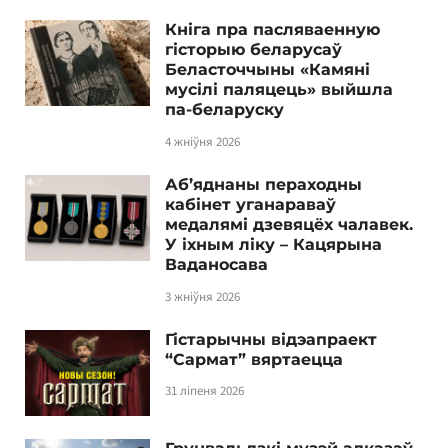
Кніга пра пасляваенную
гісторыю беларусаў
Беласточчыны «Камяні
мусілі паляцець» выйшла
па-беларуску
4 жніўня 2026
Аб’яднаны пераходны
кабінет уганараваў
медалямі дзевяцёх чалавек.
У іхным ліку – Кацярына
Ваданосава
3 жніўня 2026
Гістарычны відэапраект
“Сармат” вяртаецца
31 ліпеня 2026