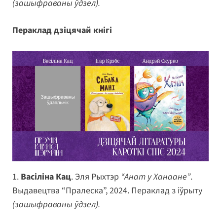
(зашыфраваны ўдзел).
Пераклад дзіцячай кнігі
1.
Васіліна Кац
. Эля Рыхтэр
“Анат у Ханаане”
.
Выдавецтва “Пралеска”, 2024. Пераклад з іўрыту
(зашыфраваны ўдзел).