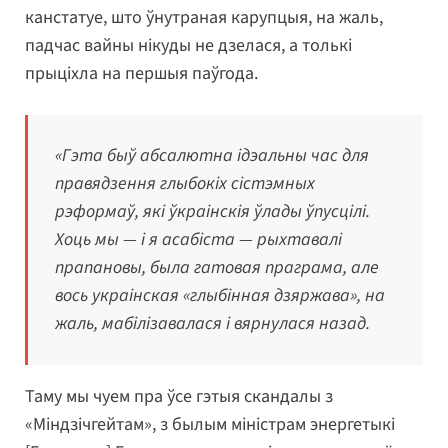
канстатуе, што ўнутраная карупцыя, на жаль,
падчас вайны нікуды не дзелася, а толькі
прыціхла на першыя паўгода.
«Гэта быў абсалютна ідэальны час для
правядзення глыбокіх сістэмных
рэформаў, які ўкраінскія ўлады ўпусцілі.
Хоць мы — і я асабіста — рыхтавалі
прапановы, была гатовая праграма, але
вось украінская «глыбінная дзяржава», на
жаль, мабілізавалася і вярнулася назад.
Таму мы чуем пра ўсе гэтыя скандалы з
«Міндзічгейтам», з былым міністрам энергетыкі