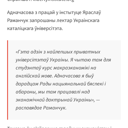
Адначасова з працай у інстытуце Яраслаў
Раманчук запрошаны лектар Украінскага
каталіцкага ўніверсітэта.
«Гэта адзін з найлепшых прыватных
універсітэтаў Украіны. Я чытаю там для
студэнтаў курс макраэканомікі на
англійскай мове. Адначасова я быў
дарадцам Рады нацыянальнай бяспекі і
абароны, мы там працавалі над
эканамічнай дактрынай Украіны», —
распавядае Раманчук.