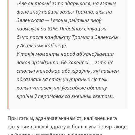
«Але як толькі гэта здарылася, на гэтым
фоне зноў пайшлі заявы Трампа, ціск на
Зяленскага — і ягоны рэйтынг зноў
павысіўся да 61%. Падобная сітуацыя
была пасля канфлікту Трампа з Зяленскім
у Авальным кабінеце.
У такія моманты народ аб’ядноўваецца
вакол прэзідэнта. Бо Зяленскі — гэта не
столькі менеджар або кіраўнік, які павінен
адказваць за стан унутраных сістэм,
колькі чалавек, які ўвасабляе абарону
краіны ў перамовах са знешнім светам».
Пры гэтым, адзначае эканаміст, калі знешняга
ціску няма, людзі адразу ж больш увагі звяртаюць