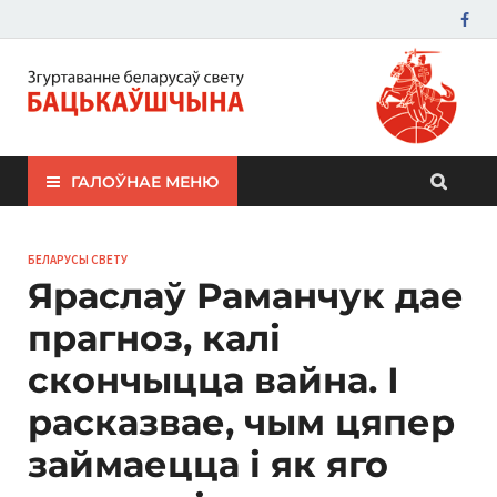
ЗБС "Бацькаўшчына"
ГАЛОЎНАЕ МЕНЮ
БЕЛАРУСЫ СВЕТУ
Яраслаў Раманчук дае
прагноз, калі
скончыцца вайна. І
расказвае, чым цяпер
займаецца і як яго