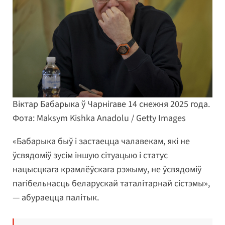
Віктар Бабарыка ў Чарнігаве 14 снежня 2025 года.
Фота: Maksym Kishka Anadolu / Getty Images
«Бабарыка быў і застаецца чалавекам, які не
ўсвядоміў зусім іншую сітуацыю і статус
нацысцкага крамлёўскага рэжыму, не ўсвядоміў
пагібельнасць беларускай таталітарнай сістэмы»,
— абураецца палітык.