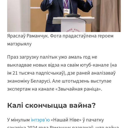
Яраслаў Раманчук. Фота прадастаўлена героем
матэрыялу
Праз загрузку палітык ужо амаль год не
выкладвае новых відэа на сваім ютуб-канале (на
ім 21 тысяча падпісчыкаў), дзе раней аналізаваў
эканоміку Беларусі. Але штотыдзень выступае
экспертам на канале «Звычайная раніца».
Калі скончыцца вайна?
У мінулым
інтэрв’ю
«Нашай Ніве» ў пачатку
сакавіка 2024 года Раманчук разважаў, што вайна