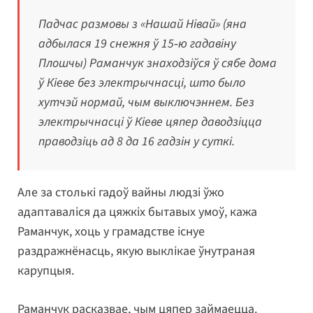
Падчас размовы з «Нашай Нівай» (яна
адбылася 19 снежня ў 15‑ю гадавіну
Плошчы) Раманчук знаходзіўся ў сябе дома
ў Кіеве без электрычнасці, што было
хутчэй нормай, чым выключэннем. Без
электрычнасці ў Кіеве цяпер даводзіцца
праводзіць ад 8 да 16 гадзін у суткі.
Але за столькі гадоў вайны людзі ўжо
адаптаваліся да цяжкіх бытавых умоў, кажа
Раманчук, хоць у грамадстве існуе
раздражнёнасць, якую выклікае ўнутраная
карупцыя.
Раманчук расказвае, чым цяпер займаецца.