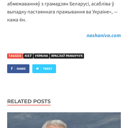
абмежаванняў з грамадзян Беларусі, асабліва ў
выпадку пастаяннага пражывання ва Украіне», —
кажа ён.
nashaniva.com
TAGGED
КІЕЎ
УКРАІНА
ЯРАСЛАЎ РАМАНЧУК
SHARE
TWEET
RELATED POSTS