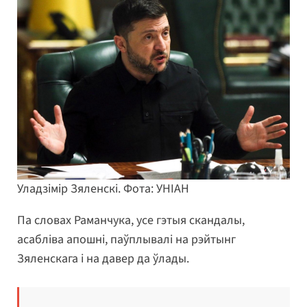
Уладзімір Зяленскі. Фота: УНІАН
Па словах Раманчука, усе гэтыя скандалы,
асабліва апошні, паўплывалі на рэйтынг
Зяленскага і на давер да ўлады.