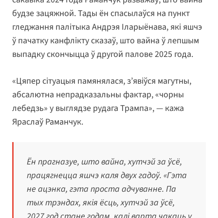
будзе зацяжной. Тады ён спасылаўся на пункт
гледжання палітыка Андрэя Іларыёнава, які яшчэ
ў пачатку канфлікту сказаў, што вайна ў лепшым
выпадку скончыцца ў другой палове 2025 года.
«Цяпер сітуацыя памянялася, з’явіўся магутны,
абсалютна непрадказальны фактар, «чорны
лебедзь» у выглядзе рудага Трампа», — кажа
Яраслаў Раманчук.
Ён прагназуе, што вайна, хутчэй за ўсё,
працягнецца яшчэ каля двух гадоў. «Гэта
не ацэнка, гэта проста адчуванне. Па
тых трэндах, якія ёсць, хутчэй за ўсё,
2027 год стане годам, калі варта чакаць у