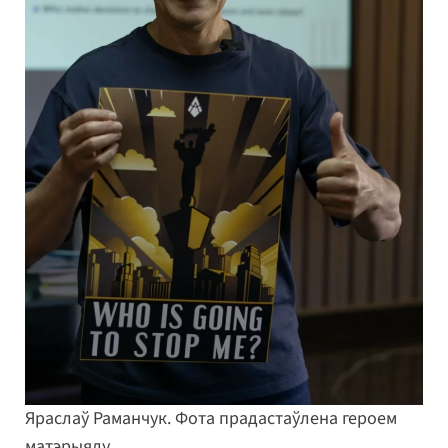
Яраслаў Раманчук. Фота прадастаўлена героем
матэрыялу