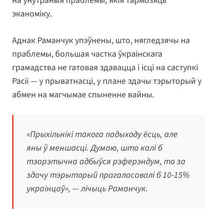
на ўнутраныя праблемы, якія тармозяць
эканоміку.
Аднак Раманчук упэўнены, што, нягледзячы на
праблемы, большая частка ўкраінскага
грамадства не гатовая здавацца і ісці на саступкі
Расіі — у прыватнасці, у плане здачы тэрыторый у
абмен на магчымае спыненне вайны.
«Прыхільнікі такога падыходу ёсць, але
яны ў меншасці. Думаю, што калі б
тэарэтычна адбыўся рэферэндум, то за
здачу тэрыторый прагаласавалі б 10-15%
украінцаў», — лічыць Раманчук.