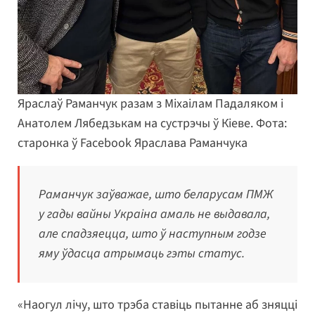
Яраслаў Раманчук разам з Міхаілам Падаляком і
Анатолем Лябедзькам на сустрэчы ў Кіеве. Фота:
старонка ў Facebook Яраслава Раманчука
Раманчук заўважае, што беларусам ПМЖ
у гады вайны Украіна амаль не выдавала,
але спадзяецца, што ў наступным годзе
яму ўдасца атрымаць гэты статус.
«Наогул лічу, што трэба ставіць пытанне аб зняцці