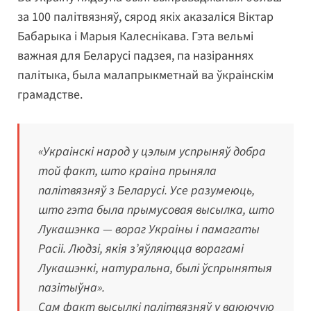
за 100 палітвязняў, сярод якіх аказаліся Віктар
Бабарыка і Марыя Калеснікава. Гэта вельмі
важная для Беларусі падзея, па назіраннях
палітыка, была малапрыкметнай ва ўкраінскім
грамадстве.
«Украінскі народ у цэлым успрыняў добра
той факт, што краіна прыняла
палітвязняў з Беларусі. Усе разумеюць,
што гэта была прымусовая высылка, што
Лукашэнка — вораг Украіны і памагаты
Расіі. Людзі, якія з’яўляюцца ворагамі
Лукашэнкі, натуральна, былі ўспрынятыя
пазітыўна».
Сам факт высылкі палітвязняў у ваюючую