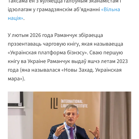
Таксама ён з’яўляецца галоўным эканамістам і
ідэолагам у грамадзянскім аб’яднанні
«Вільна
нація»
.
У лютым 2026 года Раманчук збіраецца
прэзентаваць чарговую кнігу, якая называецца
«Украінская платформа бізнэсу». Сваю першую
кнігу ва Украіне Раманчук выдаў яшчэ летам 2023
года (яна называлася «Новы Захад. Украінская
мара»).