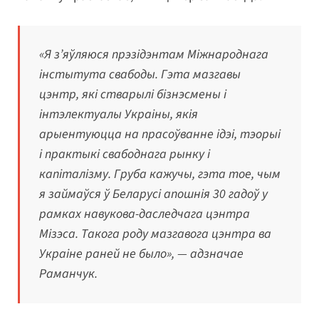
«Я з’яўляюся прэзідэнтам Міжнароднага
інстытута свабоды. Гэта мазгавы
цэнтр, які стварылі бізнэсмены і
інтэлектуалы Украіны, якія
арыентуюцца на прасоўванне ідэі, тэорыі
і практыкі свабоднага рынку і
капіталізму. Груба кажучы, гэта тое, чым
я займаўся ў Беларусі апошнія 30 гадоў у
рамках навукова-даследчага цэнтра
Мізэса. Такога роду мазгавога цэнтра ва
Украіне раней не было», — адзначае
Раманчук.