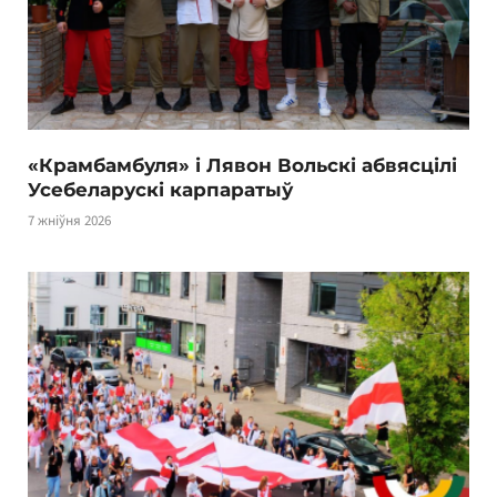
«Крамбамбуля» і Лявон Вольскі абвясцілі
Усебеларускі карпаратыў
7 жніўня 2026