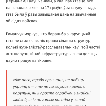
[Германам] Галушчанкам, а калі памятаеце, усё
пачыналася з яек па 17 грыўняў за штуку — тады
гэта была ў разы завышаная цана на звычайныя
яйкі для войска».
Раманчук мяркуе, што барацьба з карупцыяй —
гэта не столькі вынік працы сілавых структур,
колькі журналістаў-расследавальнікаў і той часткі
антыкарупцыйнай інфраструктуры, якая досыць
даўно працуе ва Украіне.
«Але чаго, трэба прызнаць, не робяць
украінцы — яны не ліквідуюць крыніцы
карупцыі, яны проста спрабуюць знайсці
людзей, якія на гэтых пасадах у гэтай