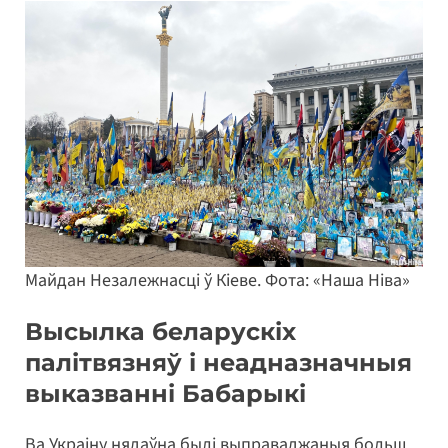
Майдан Незалежнасці ў Кіеве. Фота: «Наша Ніва»
Высылка беларускіх
палітвязняў і неадназначныя
выказванні Бабарыкі
Ва Украіну нядаўна былі выправаджаныя больш