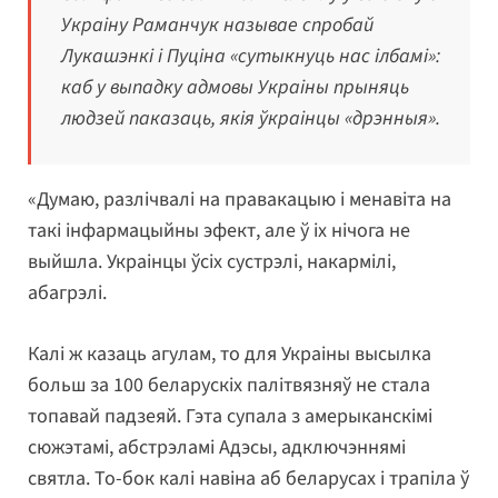
Украіну Раманчук называе спробай
Лукашэнкі і Пуціна «сутыкнуць нас ілбамі»:
каб у выпадку адмовы Украіны прыняць
людзей паказаць, якія ўкраінцы «дрэнныя».
«Думаю, разлічвалі на правакацыю і менавіта на
такі інфармацыйны эфект, але ў іх нічога не
выйшла. Украінцы ўсіх сустрэлі, накармілі,
абагрэлі.
Калі ж казаць агулам, то для Украіны высылка
больш за 100 беларускіх палітвязняў не стала
топавай падзеяй. Гэта супала з амерыканскімі
сюжэтамі, абстрэламі Адэсы, адключэннямі
святла. То-бок калі навіна аб беларусах і трапіла ў