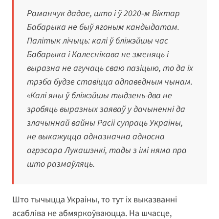
Раманчук дадае, што і ў 2020‑м Віктар
Бабарыка не быў ягоным кандыдатам.
Палітык лічыць: калі ў бліжэйшы час
Бабарыка і Калеснікава не зменяць і
выразна не агучаць сваю пазіцыю, то да іх
трэба будзе ставіцца адпаведным чынам.
«Калі яны ў бліжэйшы тыдзень-два не
зробяць выразных заяваў у дачыненні да
злачыннай вайны Расіі супраць Украіны,
не выкажуцца адназначна адносна
агрэсара Лукашэнкі, тады з імі няма пра
што размаўляць.
Што тычыцца Украіны, то тут іх выказванні
асабліва не абмяркоўваюцца. На шчасце,