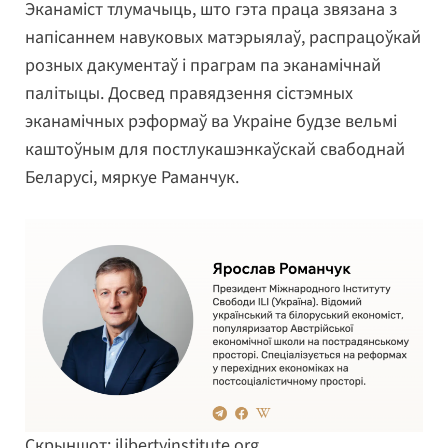
Эканаміст тлумачыць, што гэта праца звязана з
напісаннем навуковых матэрыялаў, распрацоўкай
розных дакументаў і праграм па эканамічнай
палітыцы. Досвед правядзення сістэмных
эканамічных рэформаў ва Украіне будзе вельмі
каштоўным для постлукашэнкаўскай свабоднай
Беларусі, мяркуе Раманчук.
Скрыншот: ilibertyinstitute.org