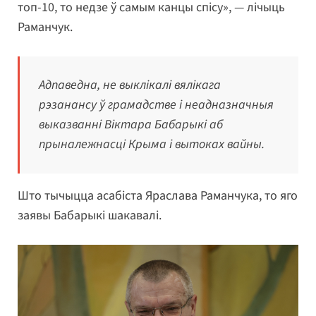
топ-10, то недзе ў самым канцы спісу», — лічыць
Раманчук.
Адпаведна, не выклікалі вялікага
рэзанансу ў грамадстве і неадназначныя
выказванні Віктара Бабарыкі аб
прыналежнасці Крыма і вытоках вайны.
Што тычыцца асабіста Яраслава Раманчука, то яго
заявы Бабарыкі шакавалі.