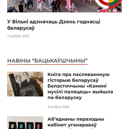
У Вільні адзначаць Дзень годнасці
беларусаў
7 жніўня 2026
НАВІНЫ “БАЦЬКАЎШЧЫНЫ”
Кніга пра пасляваенную
гісторыю беларусаў
Беласточчыны «Камяні
мусілі паляцець» выйшла
па-беларуску
4 жніўня 2026
Аб’яднаны пераходны
кабінет уганараваў