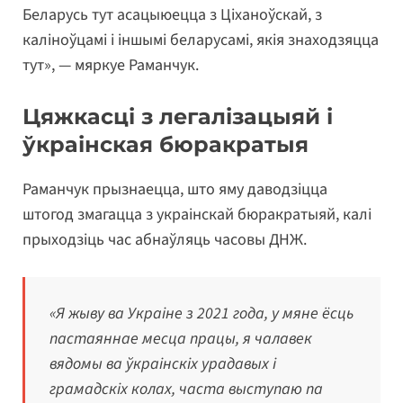
Беларусь тут асацыюецца з Ціханоўскай, з
каліноўцамі і іншымі беларусамі, якія знаходзяцца
тут», — мяркуе Раманчук.
Цяжкасці з легалізацыяй і
ўкраінская бюракратыя
Раманчук прызнаецца, што яму даводзіцца
штогод змагацца з украінскай бюракратыяй, калі
прыходзіць час абнаўляць часовы ДНЖ.
«Я жыву ва Украіне з 2021 года, у мяне ёсць
пастаяннае месца працы, я чалавек
вядомы ва ўкраінскіх урадавых і
грамадскіх колах, часта выступаю па