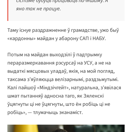
сістэме будуць працаваць па-іншаму. А
яно так не працуе.
Таму існуе раздражненне ў грамадстве, ужо быў
«кардонны» майдан у абарону САП і НАБУ.
Потым на майдан выходзілі ў падтрымку
пераразмеркавання рэсурсаў на УСУ, а не на
выдаткі мясцовых уладаў, якія, на мой погляд,
таксама з’яўляюцца велізарнымі, раздзьмутымі.
Калі пайшоў «Міндзічгейт», натуральна, з’явілася
шмат пытанняў адносна таго, як Зяленскі
ўцягнуты ці не ўцягнуты, што ён робіць ці не
робіць», — тлумачыць эканаміст.