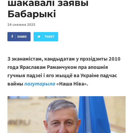
шакавалі заявы
Бабарыкі
24 снежня 2025
SHARE
TWEET
З эканамістам, кандыдатам у прэзідэнты 2010
года Яраславам Раманчуком пра апошнія
гучныя падзеі і яго жыццё ва Украіне падчас
вайны
пагутарыла
«Наша Ніва».