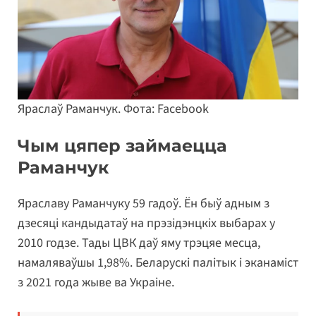
Яраслаў Раманчук. Фота: Facebook
Чым цяпер займаецца
Раманчук
Яраславу Раманчуку 59 гадоў. Ён быў адным з
дзесяці кандыдатаў на прэзідэнцкіх выбарах у
2010 годзе. Тады ЦВК даў яму трэцяе месца,
намаляваўшы 1,98%. Беларускі палітык і эканаміст
з 2021 года жыве ва Украіне.