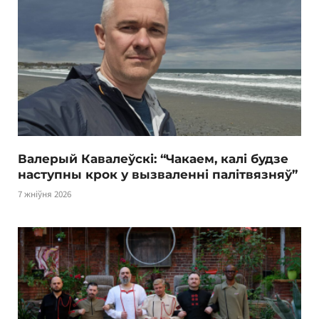
Валерый Кавалеўскі: “Чакаем, калі будзе
наступны крок у вызваленні палітвязняў”
7 жніўня 2026