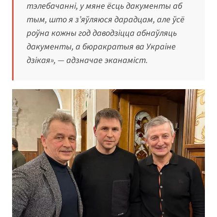
тэлебачанні, у мяне ёсць дакументы аб
тым, што я з’яўляюся дарадцам, але ўсё
роўна кожны год даводзіцца абнаўляць
дакументы, а бюракратыя ва Украіне
дзікая», — адзначае эканаміст.