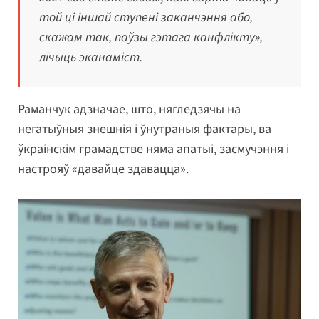
той ці іншай ступені заканчэння або,
скажам так, паўзы гэтага канфлікту», —
лічыць эканаміст.
Раманчук адзначае, што, нягледзячы на
негатыўныя знешнія і ўнутраныя фактары, ва
ўкраінскім грамадстве няма апатыі, засмучэння і
настрояў «давайце здавацца».