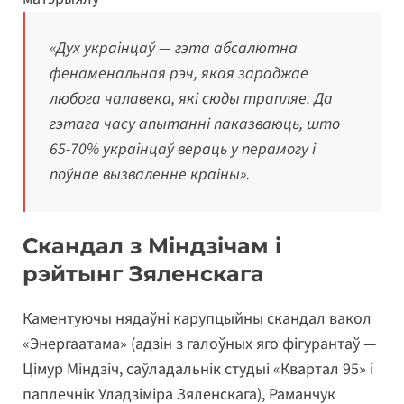
«Дух украінцаў — гэта абсалютна
фенаменальная рэч, якая зараджае
любога чалавека, які сюды трапляе. Да
гэтага часу апытанні паказваюць, што
65-70% украінцаў вераць у перамогу і
поўнае вызваленне краіны».
Скандал з Міндзічам і
рэйтынг Зяленскага
Каментуючы нядаўні карупцыйны скандал вакол
«Энергаатама» (адзін з галоўных яго фігурантаў —
Цімур Міндзіч, саўладальнік студыі «Квартал 95» і
паплечнік Уладзіміра Зяленскага), Раманчук