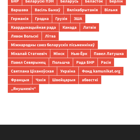
БНР
Беларускі ПЭН
Беларусь
Беласток
Берлін
Варшава
Васіль Быкаў
Вялікабрытанія
Вільня
Германія
Гродна
Грузія
ЗША
Каардынацыйная рада
Канада
Латвія
Лявон Вольскі
Літва
Міжнародны саюз беларускіх пісьменнікаў
Мікалай Статкевіч
Мінск
Нью-Ёрк
Павел Латушка
Павел Севярынец
Польшча
Рада БНР
Расія
Святлана Ціханоўская
Украіна
Фонд kamunikat.org
Францыя
Чэхія
Швейцарыя
абвесткі
„Янушкевіч“