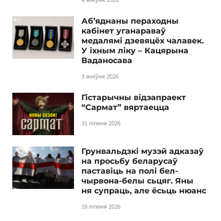
Аб’яднаны пераходны
кабінет уганараваў
медалямі дзевяцёх чалавек.
У іхным ліку – Кацярына
Ваданосава
3 жніўня 2026
Гістарычны відэапраект
“Сармат” вяртаецца
31 ліпеня 2026
Грунвальдзкі музэй адказаў
на просьбу беларусаў
паставіць на полі бел-
чырвона-белы сьцяг. Яны
ня супраць, але ёсьць нюанс
16 ліпеня 2026