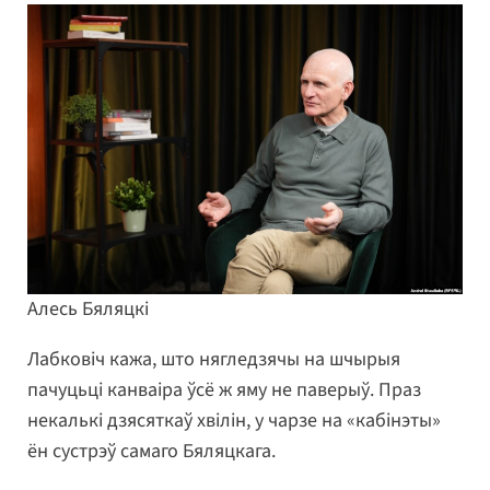
Алесь Бяляцкі
Лабковіч кажа, што нягледзячы на шчырыя
пачуцьці канваіра ўсё ж яму не паверыў. Праз
некалькі дзясяткаў хвілін, у чарзе на «кабінэты»
ён сустрэў самаго Бяляцкага.