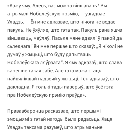
«Кажу яму, Алесь, вас можна віншаваць? Вы
атрымалі Нобелеўскую прэмію, — узгадвае
Уладзь. — Ён мне адказвае, што нічога не ведае
пакуль. Не ўяўляе, што гэта так. Пакуль рана яшчэ
віншаваць, маўляў. Пасьля мяне адвялі ў пакой да
сьледчага і ён мне першае што сказаў: „Я ніколі не
думаў у жыцьці, што буду дапытваць
Нобелеўскага ляўрэата“. Я яму адказаў, што слава
канешне такая сабе. Але гэта можа стаць
найвялікшай падзеяй у жыцьці. І ён адказаў, што
дакладна. Я толькі тады паверыў, што ўсё гэта
пра Нобелеўскую прэмію праўда».
Праваабаронца расказвае, што першымі
эмоцыямі з гэтай нагоды была радасьць. Хаця
Уладзь таксама разумеў, што атрыманьне