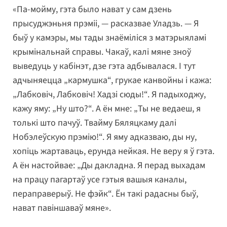
«Па-мойму, гэта было нават у сам дзень
прысуджэньня прэміі, — расказвае Уладзь. — Я
быў у камэры, мы тады знаёміліся з матэрыяламі
крымінальнай справы. Чакаў, калі мяне зноў
выведуць у кабінэт, дзе гэта адбывалася. І тут
адчыняецца „кармушка“, грукае канвойны і кажа:
„Лабковіч, Лабковіч! Хадзі сюды!“. Я падыходжу,
кажу яму: „Ну што?“. А ён мне: „Ты не ведаеш, я
толькі што пачуў. Твайму Бяляцкаму далі
Нобэлеўскую прэмію!“. Я яму адказваю, ды ну,
хопіць жартаваць, ерунда нейкая. Не веру я ў гэта.
А ён настойвае: „Ды дакладна. Я перад выхадам
на працу пагартаў усе гэтыя вашыя каналы,
пераправерыў. Не фэйк“. Ён такі радасны быў,
нават павіншаваў мяне».