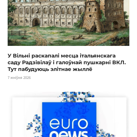
У Вільні раскапалі месца італьянскага
саду Радзівілаў і галоўнай пушкарні ВКЛ.
Тут пабудуюць элітнае жыллё
7 жніўня 2026