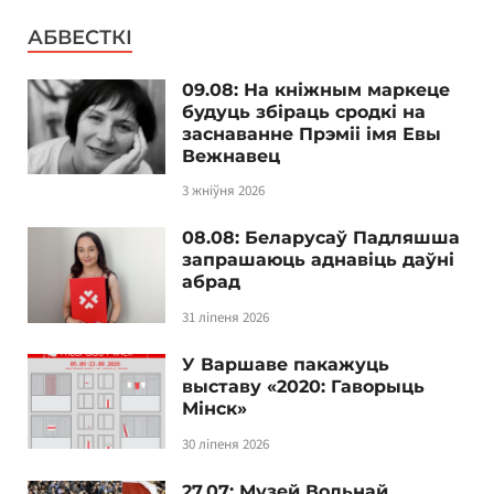
АБВЕСТКІ
09.08: На кніжным маркеце
будуць збіраць сродкі на
заснаванне Прэміі імя Евы
Вежнавец
3 жніўня 2026
08.08: Беларусаў Падляшша
запрашаюць аднавіць даўні
абрад
31 ліпеня 2026
У Варшаве пакажуць
выставу «2020: Гаворыць
Мінск»
30 ліпеня 2026
27.07: Музей Вольнай