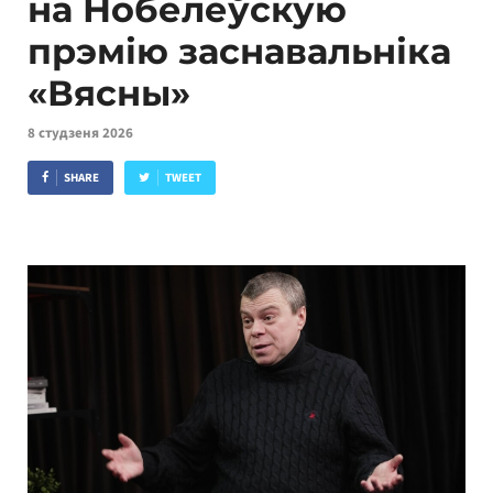
на Нобелеўскую
прэмію заснавальніка
«Вясны»
8 студзеня 2026
SHARE
TWEET