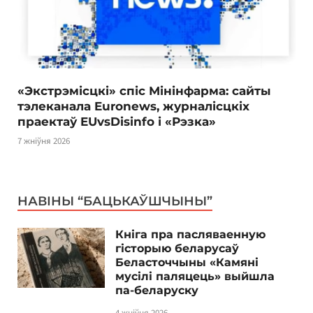
«Экстрэмісцкі» спіс Мінінфарма: сайты
тэлеканала Euronews, журналісцкіх
праектаў EUvsDisinfo і «Рэзка»
7 жніўня 2026
НАВІНЫ “БАЦЬКАЎШЧЫНЫ”
Кніга пра пасляваенную
гісторыю беларусаў
Беласточчыны «Камяні
мусілі паляцець» выйшла
па-беларуску
4 жніўня 2026