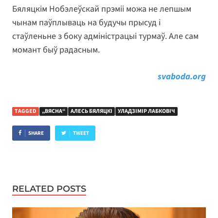
Бяляцкім Нобэлеўскай прэміі можа не лепшым
чынам паўплываць на будучы прысуд і
стаўленьне з боку адміністрацыі турмаў. Але сам
момант быў радасным.
svaboda.org
TAGGED
„ВЯСНА“
АЛЕСЬ БЯЛЯЦКІ
УЛАДЗІМІР ЛАБКОВІЧ
SHARE
TWEET
RELATED POSTS