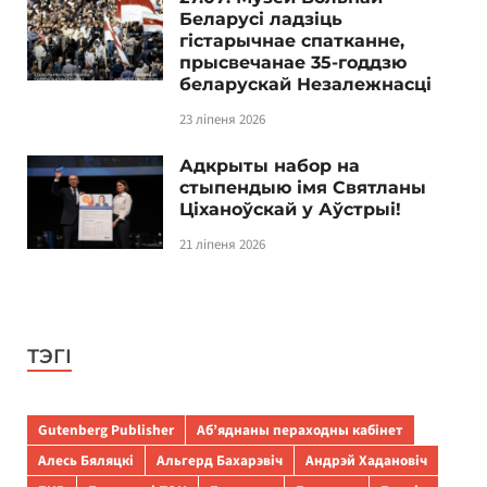
Беларусі ладзіць
гістарычнае спатканне,
прысвечанае 35-годдзю
беларускай Незалежнасці
23 ліпеня 2026
Адкрыты набор на
стыпендыю імя Святланы
Ціханоўскай у Аўстрыі!
21 ліпеня 2026
ТЭГІ
Gutenberg Publisher
Аб’яднаны пераходны кабінет
Алесь Бяляцкі
Альгерд Бахарэвіч
Андрэй Хадановіч