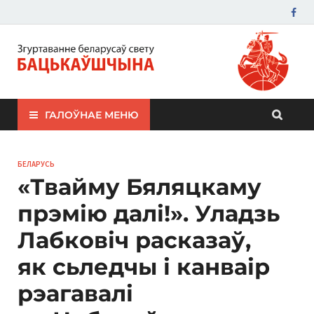
ЗБС "Бацькаўшчына"
ГАЛОЎНАЕ МЕНЮ
БЕЛАРУСЬ
«Твайму Бяляцкаму
прэмію далі!». Уладзь
Лабковіч расказаў,
як сьледчы і канваір
рэагавалі