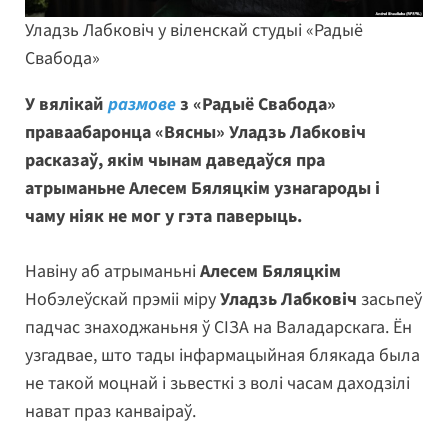
Уладзь Лабковіч у віленскай студыі «Радыё
Свабода»
У вялікай
размове
з «Радыё Свабода»
праваабаронца «Вясны» Уладзь Лабковіч
расказаў, якім чынам даведаўся пра
атрыманьне Алесем Бяляцкім узнагароды і
чаму ніяк не мог у гэта паверыць.
Навіну аб атрыманьні
Алесем Бяляцкім
Нобэлеўскай прэміі міру
Уладзь Лабковіч
засьпеў
падчас знаходжаньня ў СІЗА на Валадарскага. Ён
узгадвае, што тады інфармацыйная блякада была
не такой моцнай і зьвесткі з волі часам даходзілі
нават праз канваіраў.