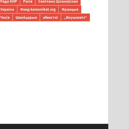
Рада БНР
Расія
Святлана Ціханоўская
Украіна
Фонд kamunikat.org
Францыя
Чэхія
Швейцарыя
абвесткі
„Янушкевіч“