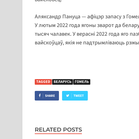
Аляксандр Пануца — афіцэр запасу з Гомеля
У лютым 2022 года ягоны зварот да беларус
тысяч чалавек. У верасні 2022 года яго па
вайскоўцаў, якія не падтрымліваюць рэжы
TAGGED
БЕЛАРУСЬ
ГОМЕЛЬ
SHARE
TWEET
RELATED POSTS