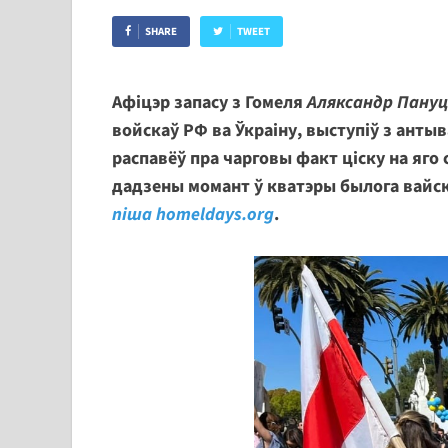
SHARE
TWEET
Афіцэр запасу з Гомеля
Аляксандр Пану
войскаў РФ ва Ўкраіну, выступіў з анты
распавёў пра чарговы факт ціску на яго
дадзены момант ў кватэры былога вайс
піша homeldays.org
.