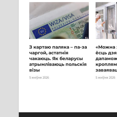
З картаю паляка – па-за
«Можна з
чаргой, астатнія
ёсць дзя
чакаюць. Як беларусы
дапамож
атрымліваюць польскія
кроплям
візы
заваява
5 жніўня 2026
5 жніўня 2026