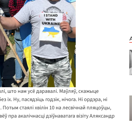
лі, што нам усё даравалі. Маўляў, скажыце
 іх. Ну, пасядзіць годзік, нічога. Ні ордэра, ні
Потым стаялі хвілін 10 на лесвічнай пляцоўцы,
вёў пра акалічнасці дзіўнаватага візіту Аляксандр