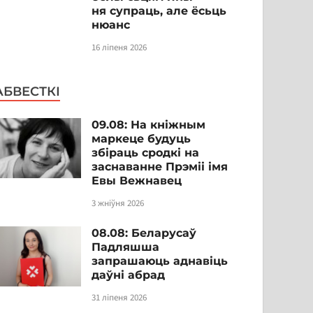
ня супраць, але ёсьць
нюанс
16 ліпеня 2026
АБВЕСТКІ
09.08: На кніжным
маркеце будуць
збіраць сродкі на
заснаванне Прэміі імя
Евы Вежнавец
3 жніўня 2026
08.08: Беларусаў
Падляшша
запрашаюць аднавіць
даўні абрад
31 ліпеня 2026