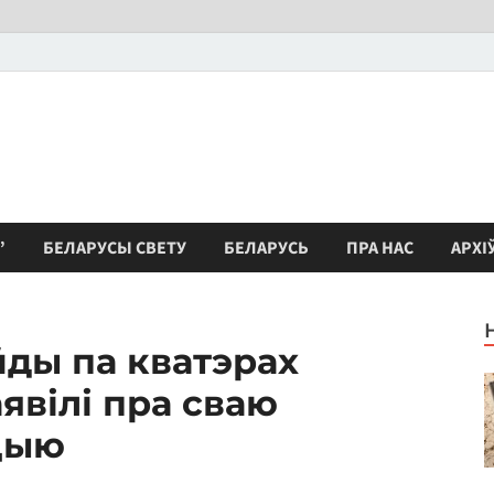
”
БЕЛАРУСЫ СВЕТУ
БЕЛАРУСЬ
ПРА НАС
АРХІ
йды па кватэрах
аявілі пра сваю
цыю