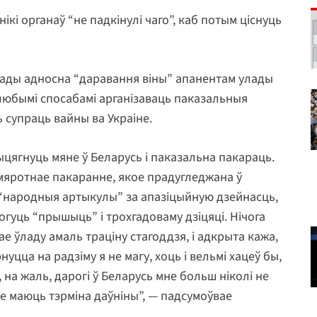
кі органаў “не падкінулі чаго”, каб потым ціснуць
ады адносна “даравання віны” апанентам улады
ь любымі спосабамі арганізаваць паказальныя
 супраць вайны ва Украіне.
цягнуць мяне ў Беларусь і паказальна пакараць.
мяротнае пакаранне, якое прадугледжана ў
 4 “народныя артыкулы” за апазіцыйную дзейнасць,
могуць “прышыць” і трохгадоваму дзіцяці. Нічога
ае ўладу амаль траціну стагоддзя, і адкрыта кажа,
уцца на радзіму я не магу, хоць і вельмі хацеў бы,
 на жаль, дарогі ў Беларусь мне больш ніколі не
не маюць тэрміна даўніны”, — падсумоўвае