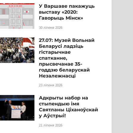
У Варшаве пакажуць
выставу «2020:
Гаворыць Мінск»
30 ліпеня 2026
27.07: Музей Вольнай
Беларусі ладзіць
гістарычнае
спатканне,
прысвечанае 35-
годдзю беларускай
Незалежнасці
23 ліпеня 2026
Адкрыты набор на
стыпендыю імя
Святланы Ціханоўскай
у Аўстрыі!
21 ліпеня 2026