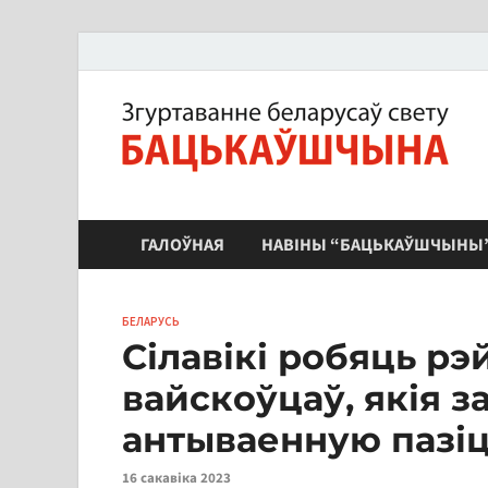
ЗБС "Бацькаўшчына"
ГАЛОЎНАЯ
НАВІНЫ “БАЦЬКАЎШЧЫНЫ
БЕЛАРУСЬ
Сілавікі робяць рэ
вайскоўцаў, якія з
антываенную пазі
16 сакавіка 2023