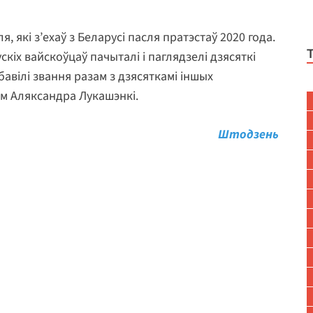
, які з’ехаў з Беларусі пасля пратэстаў 2020 года.
кіх вайскоўцаў пачыталі і паглядзелі дзясяткі
збавілі звання разам з дзясяткамі іншых
м Аляксандра Лукашэнкі.
Штодзень