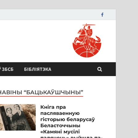
Ў ЗБСБ
БІБЛІЯТЭКА
НАВІНЫ “БАЦЬКАЎШЧЫНЫ”
Кніга пра
пасляваенную
гісторыю беларусаў
Беласточчыны
«Камяні мусілі
паляцець» выйшла па-