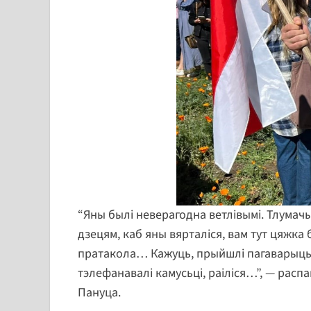
“Яны былі неверагодна ветлівымі. Тлумачы
дзецям, каб яны вярталіся, вам тут цяжка без
пратакола… Кажуць, прыйшлі пагаварыць. 
тэлефанавалі камусьці, раіліся…”, — распа
Пануца.