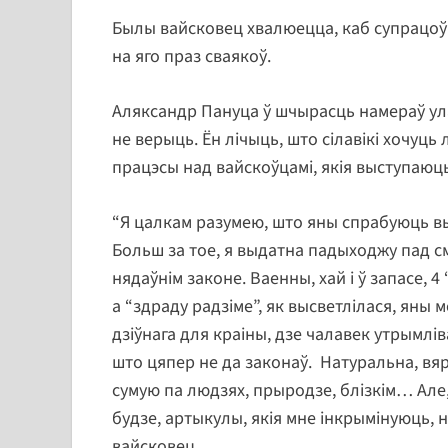
Былы вайсковец хвалюецца, каб супрацоўні
на яго праз сваякоў.
Аляксандр Пануца ў шчырасць намераў ул
не верыць. Ён лічыць, што сілавікі хочуц
працэсы над вайскоўцамі, якія выступаюць
“Я цалкам разумею, што яны спрабуюць вы
Больш за тое, я выдатна падыходжу пад с
нядаўнім законе. Ваенны, хай і ў запасе,
а “здраду радзіме”, як высветлілася, яны 
дзіўнага для краіны, дзе чалавек утрымлів
што цяпер не да законаў. Натуральна, вярн
сумую па людзях, прыродзе, блізкім… Але,
будзе, артыкулы, якія мне інкрымінуюць, 
вайсковец.