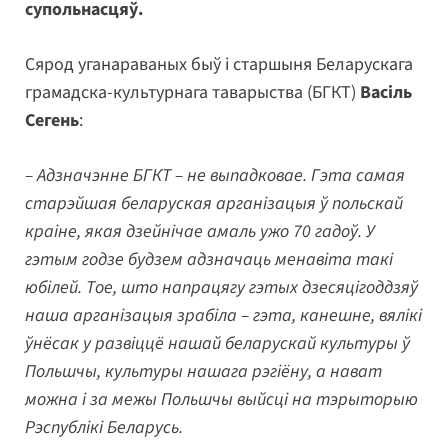
супольнасцяў.
Сярод уганараваных быў і старшыня Беларускага
грамадска-культурнага таварыства (БГКТ)
Васіль
Сегень
:
– Адзначэнне БГКТ – не выпадковае. Гэта самая
старэйшая беларуская арганізацыя ў польскай
краіне, якая дзейнічае амаль ужо 70 гадоў. У
гэтым годзе будзем адзначаць менавіта такі
юбілей. Тое, што напрацягу гэтых дзесяцігоддзяў
наша арганізацыя зрабіла – гэта, канешне, вялікі
ўнёсак у развіццё нашай беларускай культуры ў
Польшчы, культуры нашага рэгіёну, а нават
можна і за межы Польшчы выйсці на тэрыторыю
Рэспублікі Беларусь.