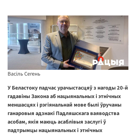
Васіль Сегень
У Беластоку падчас урачыстасцяў з нагоды 20-й
гадавіны Закона аб нацыянальных і этнічных
меншасцях і рэгіянальнай мове былі ўручаны
ганаровыя адзнакі Падляшскага ваяводства
асобам, якія маюць асаблівыя заслугі ў
падтрымцы нацыянальных і этнічных