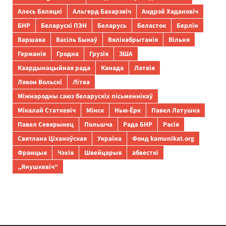
Алесь Бяляцкі
Альгерд Бахарэвіч
Андрэй Хадановіч
БНР
Беларускі ПЭН
Беларусь
Беласток
Берлін
Варшава
Васіль Быкаў
Вялікабрытанія
Вільня
Германія
Гродна
Грузія
ЗША
Каардынацыйная рада
Канада
Латвія
Лявон Вольскі
Літва
Міжнародны саюз беларускіх пісьменнікаў
Мікалай Статкевіч
Мінск
Нью-Ёрк
Павел Латушка
Павел Севярынец
Польшча
Рада БНР
Расія
Святлана Ціханоўская
Украіна
Фонд kamunikat.org
Францыя
Чэхія
Швейцарыя
абвесткі
„Янушкевіч“