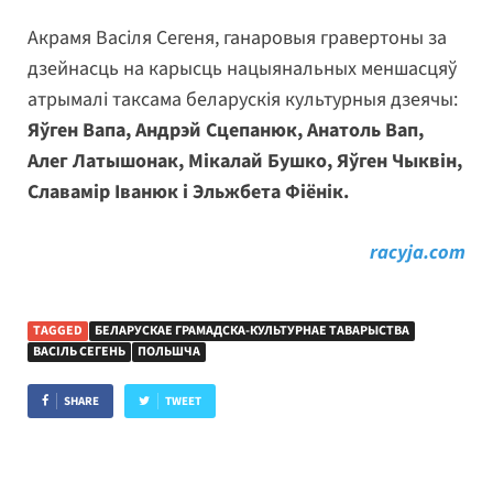
Акрамя Васіля Сегеня, ганаровыя гравертоны за
дзейнасць на карысць нацыянальных меншасцяў
атрымалі таксама беларускія культурныя дзеячы:
Яўген Вапа, Андрэй Сцепанюк, Анатоль Вап,
Алег Латышонак, Мікалай Бушко, Яўген Чыквін,
Славамір Іванюк і Эльжбета Фіёнік.
racyja.com
TAGGED
БЕЛАРУСКАЕ ГРАМАДСКА-КУЛЬТУРНАЕ ТАВАРЫСТВА
ВАСІЛЬ СЕГЕНЬ
ПОЛЬШЧА
SHARE
TWEET