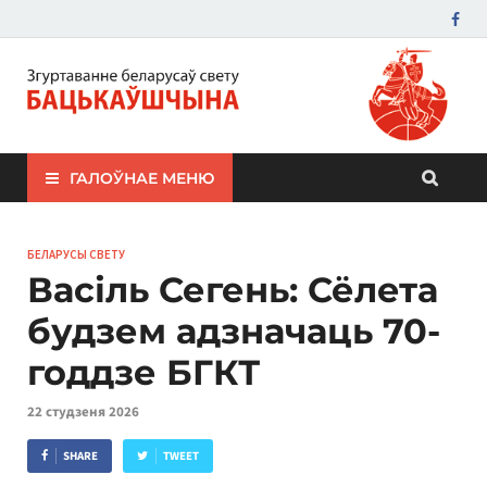
ЗБС "Бацькаўшчына"
ГАЛОЎНАЕ МЕНЮ
БЕЛАРУСЫ СВЕТУ
Васіль Сегень: Сёлета
будзем адзначаць 70-
годдзе БГКТ
22 студзеня 2026
SHARE
TWEET