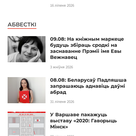
16 ліпеня 2026
АБВЕСТКІ
09.08: На кніжным маркеце
будуць збіраць сродкі на
заснаванне Прэміі імя Евы
Вежнавец
3 жніўня 2026
08.08: Беларусаў Падляшша
запрашаюць аднавіць даўні
абрад
31 ліпеня 2026
У Варшаве пакажуць
выставу «2020: Гаворыць
Мінск»