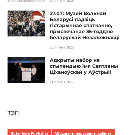
30 ліпеня 2026
27.07: Музей Вольнай
Беларусі ладзіць
гістарычнае спатканне,
прысвечанае 35-годдзю
беларускай Незалежнасці
23 ліпеня 2026
Адкрыты набор на
стыпендыю імя Святланы
Ціханоўскай у Аўстрыі!
21 ліпеня 2026
ТЭГІ
Gutenberg Publisher
Аб’яднаны пераходны кабінет