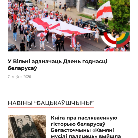
У Вільні адзначаць Дзень годнасці
беларусаў
7 жніўня 2026
НАВІНЫ “БАЦЬКАЎШЧЫНЫ”
Кніга пра пасляваенную
гісторыю беларусаў
Беласточчыны «Камяні
мусілі паляцець» выйшла