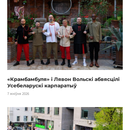
«Крамбамбуля» і Лявон Вольскі абвясцілі
Усебеларускі карпаратыў
7 жніўня 2026