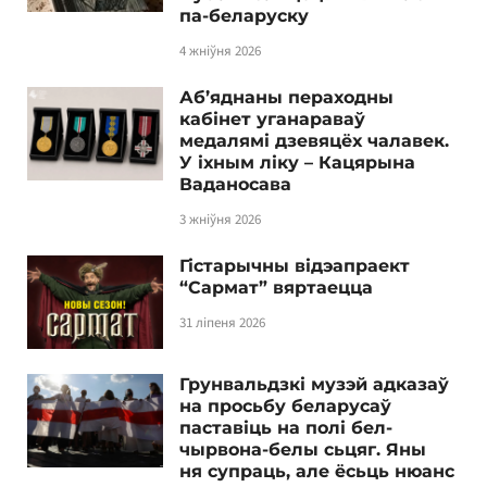
па-беларуску
4 жніўня 2026
Аб’яднаны пераходны
кабінет уганараваў
медалямі дзевяцёх чалавек.
У іхным ліку – Кацярына
Ваданосава
3 жніўня 2026
Гістарычны відэапраект
“Сармат” вяртаецца
31 ліпеня 2026
Грунвальдзкі музэй адказаў
на просьбу беларусаў
паставіць на полі бел-
чырвона-белы сьцяг. Яны
ня супраць, але ёсьць нюанс