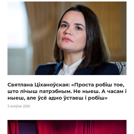
Святлана Ціханоўская: «Проста робіш тое,
што лічыш патрэбным. Не ныеш. А часам і
ныеш, але ўсё адно ўстаеш і робіш»
5 жніўня 2026