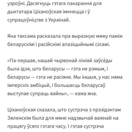
узроўні. Дасягнуць гэтага пакарання для
дыктатара Ціханоўская імкнецца і ў
супрацоўніцтве з Украінай.
Яна таксама расказала пра выразную мяжу паміж
беларускімі і расійскімі апазіцыйнымі сіламі.
«Па-першае, нашай чырвонай лініяй заўсёды
была ідэя, што беларусы — гэта не рэжым, і
беларусы — гэта не расіяне. Мы іншыя, у нас няма
імперскіх амбіцый, і большасць беларусаў
выступае супраць вайны», — кажа яна.
Ціханоўская сказала, што сустрэча з прэзідэнтам
Зяленскім была для мяне надзвычай важнай на
працягу ўсяго гэтага часу. І гэтая сустрэча