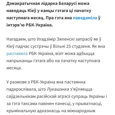
Дэмакратычная лідарка Беларусі можа
наведаць Кіеў у канцы гэтага ці пачатку
наступнага месяц. Пра гэта яна
паведаміла
ў
інтэрв’ю РБК-Украіна.
Нагадаем, што Уладзімір Зяленскі запрасіў яе ў
Кіеў падчас сустрэчы ў Вільні 25 студзеня. Як яна
распавяла
РБК-Украіна, візіт можа адбыцца
напрыканцы гэтага або на пачатку наступнага
месяца.
У размове з РБК-Украіна яна пастаянна
падкрэслівала, што Лукашэнка з’яўляецца
саўдзельнікам расійскай агрэсіі супраць Украіны і
за гэта таксама павінен панесці, у прыватнасці,
крымінальную адказнасць на міжнародным