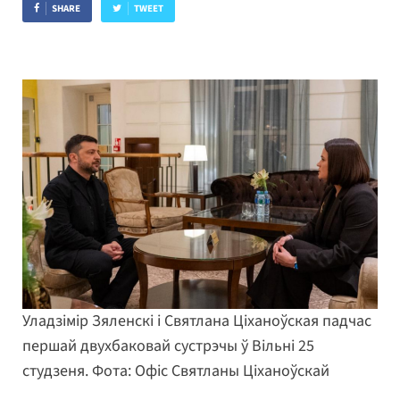
SHARE
TWEET
Уладзімір Зяленскі і Святлана Ціханоўская падчас
першай двухбаковай сустрэчы ў Вільні 25
студзеня. Фота: Офіс Святланы Ціханоўскай