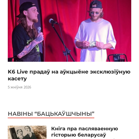
K6 Live прадаў на аўкцыёне эксклюзіўную
касету
5 жніўня 2026
НАВІНЫ “БАЦЬКАЎШЧЫНЫ”
Кніга пра пасляваенную
гісторыю беларусаў