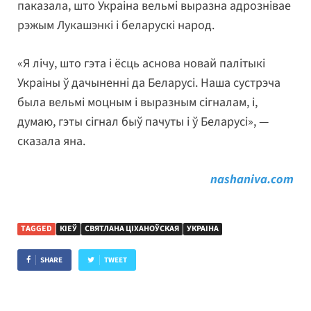
паказала, што Украіна вельмі выразна адрознівае
рэжым Лукашэнкі і беларускі народ.
«Я лічу, што гэта і ёсць аснова новай палітыкі
Украіны ў дачыненні да Беларусі. Наша сустрэча
была вельмі моцным і выразным сігналам, і,
думаю, гэты сігнал быў пачуты і ў Беларусі», —
сказала яна.
nashaniva.com
TAGGED
КІЕЎ
СВЯТЛАНА ЦІХАНОЎСКАЯ
УКРАІНА
SHARE
TWEET