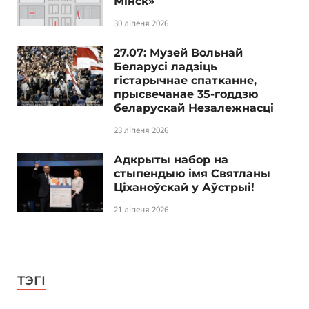
Мінск»
30 ліпеня 2026
27.07: Музей Вольнай
Беларусі ладзіць
гістарычнае спатканне,
прысвечанае 35-годдзю
беларускай Незалежнасці
23 ліпеня 2026
Адкрыты набор на
стыпендыю імя Святланы
Ціханоўскай у Аўстрыі!
21 ліпеня 2026
ТЭГІ