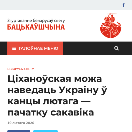
ЗБС "Бацькаўшчына"
ГАЛОЎНАЕ МЕНЮ
БЕЛАРУСЫ СВЕТУ
Ціханоўская можа
наведаць Украіну ў
канцы лютага —
пачатку сакавіка
10 лютага 2026