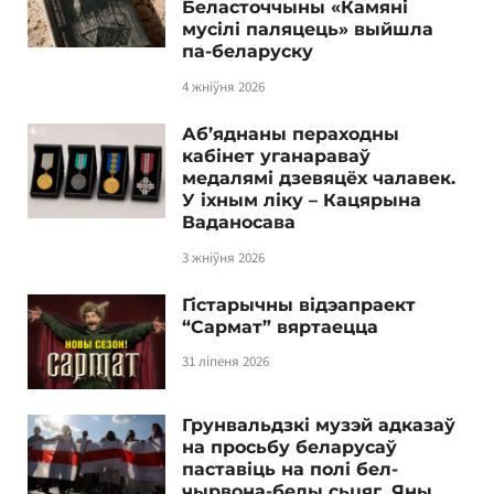
Беласточчыны «Камяні
мусілі паляцець» выйшла
па-беларуску
4 жніўня 2026
Аб’яднаны пераходны
кабінет уганараваў
медалямі дзевяцёх чалавек.
У іхным ліку – Кацярына
Ваданосава
3 жніўня 2026
Гістарычны відэапраект
“Сармат” вяртаецца
31 ліпеня 2026
Грунвальдзкі музэй адказаў
на просьбу беларусаў
паставіць на полі бел-
чырвона-белы сьцяг. Яны