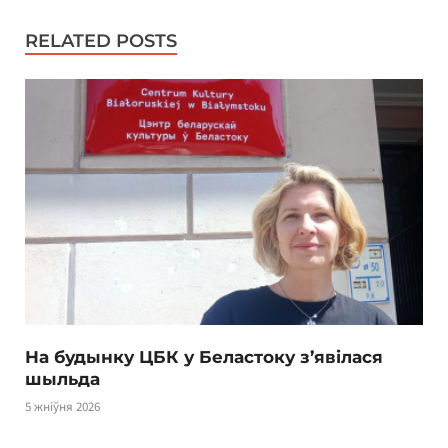
RELATED POSTS
На будынку ЦБК у Беластоку з’явілася
шыльда
5 жніўня 2026