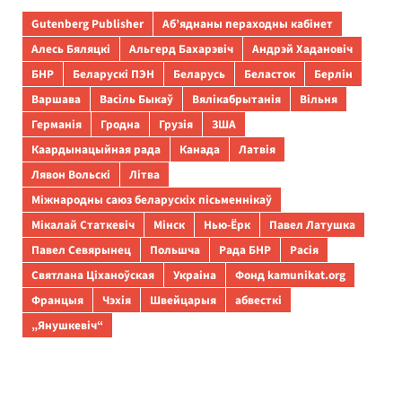
Gutenberg Publisher
Аб’яднаны пераходны кабінет
Алесь Бяляцкі
Альгерд Бахарэвіч
Андрэй Хадановіч
БНР
Беларускі ПЭН
Беларусь
Беласток
Берлін
Варшава
Васіль Быкаў
Вялікабрытанія
Вільня
Германія
Гродна
Грузія
ЗША
Каардынацыйная рада
Канада
Латвія
Лявон Вольскі
Літва
Міжнародны саюз беларускіх пісьменнікаў
Мікалай Статкевіч
Мінск
Нью-Ёрк
Павел Латушка
Павел Севярынец
Польшча
Рада БНР
Расія
Святлана Ціханоўская
Украіна
Фонд kamunikat.org
Францыя
Чэхія
Швейцарыя
абвесткі
„Янушкевіч“