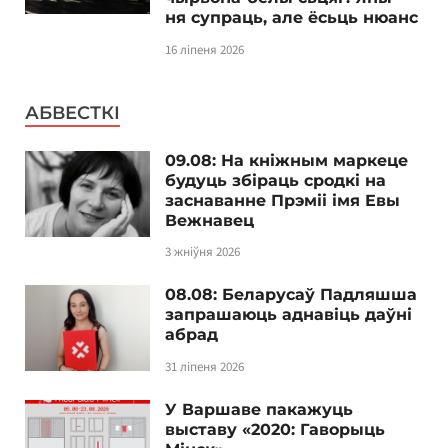
ня супраць, але ёсьць нюанс
16 ліпеня 2026
АБВЕСТКІ
09.08: На кніжным маркеце
будуць збіраць сродкі на
заснаванне Прэміі імя Евы
Вежнавец
3 жніўня 2026
08.08: Беларусаў Падляшша
запрашаюць аднавіць даўні
абрад
31 ліпеня 2026
У Варшаве пакажуць
выставу «2020: Гаворыць