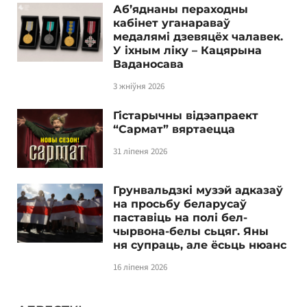
Аб’яднаны пераходны
кабінет уганараваў
медалямі дзевяцёх чалавек.
У іхным ліку – Кацярына
Ваданосава
3 жніўня 2026
Гістарычны відэапраект
“Сармат” вяртаецца
31 ліпеня 2026
Грунвальдзкі музэй адказаў
на просьбу беларусаў
паставіць на полі бел-
чырвона-белы сьцяг. Яны
ня супраць, але ёсьць нюанс
16 ліпеня 2026