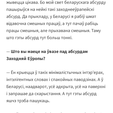
жывецца цікава. Бо мой свет беларускага абсурду
пашырыўся на нейкі такі заходнееўрапейскі
абсурд. Да прыкладу, у Беларусі я рабіў шмат
відавочна смешных працаў, а тут пачаў рабіць
працы смешныя, але прыхавана смешныя. Таму
што гэты абсурд тут больш тонкі.
—
Што вы маеце на ўвазе пад абсурдам
Заходняй Еўропы?
— Ён крыецца ў такіх мінімалістычных інтэр’ерах,
інтэлігентных словах і спакойных паводзінах. А ў
Беларусі, наадварот, усё адкрыта, усё на паверхні
і запрашае да скарыстання. А тут гэты абсурд
яшчэ трэба пашукаць.