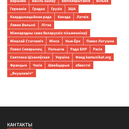
Варшава
Васіль Быкаў
Вялікабрытанія
Вільня
Германія
Гродна
Грузія
ЗША
Каардынацыйная рада
Канада
Латвія
Лявон Вольскі
Літва
Міжнародны саюз беларускіх пісьменнікаў
Мікалай Статкевіч
Мінск
Нью-Ёрк
Павел Латушка
Павел Севярынец
Польшча
Рада БНР
Расія
Святлана Ціханоўская
Украіна
Фонд kamunikat.org
Францыя
Чэхія
Швейцарыя
абвесткі
„Янушкевіч“
КАНТАКТЫ