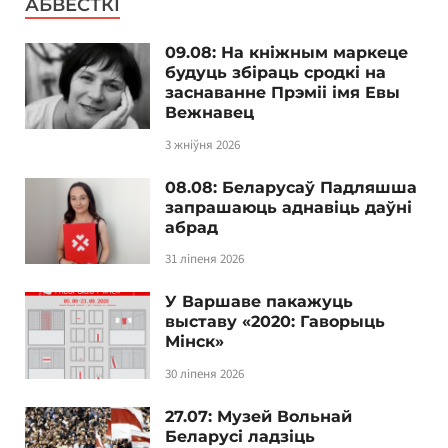
АБВЕСТКІ
09.08: На кніжным маркеце
будуць збіраць сродкі на
заснаванне Прэміі імя Евы
Вежнавец
3 жніўня 2026
08.08: Беларусаў Падляшша
запрашаюць аднавіць даўні
абрад
31 ліпеня 2026
У Варшаве пакажуць
выставу «2020: Гаворыць
Мінск»
30 ліпеня 2026
27.07: Музей Вольнай
Беларусі ладзіць