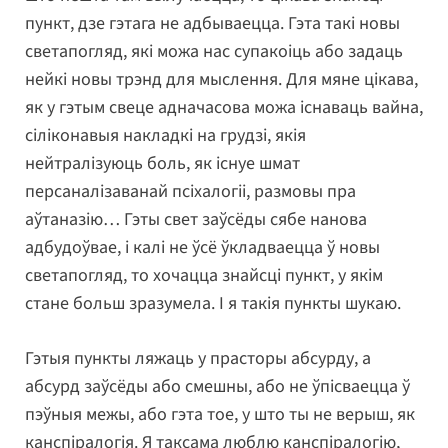
пункт, дзе гэтага не адбываецца. Гэта такі новы
светапогляд, які можа нас супакоіць або задаць
нейкі новы трэнд для мыслення. Для мяне цікава,
як у гэтым свеце адначасова можа існаваць вайна,
сіліконавыя накладкі на грудзі, якія
нейтралізуюць боль, як існуе шмат
персаналізаванай псіхалогіі, размовы пра
аўтаназію… Гэты свет заўсёды сябе нанова
адбудоўвае, і калі не ўсё ўкладваецца ў новы
светапогляд, то хочацца знайсці пункт, у якім
стане больш зразумела. І я такія пункты шукаю.
Гэтыя пункты ляжаць у прасторы абсурду, а
абсурд заўсёды або смешны, або не ўпісваецца ў
пэўныя межы, або гэта тое, у што ты не верыш, як
канспіралогія. Я таксама люблю канспіралогію,