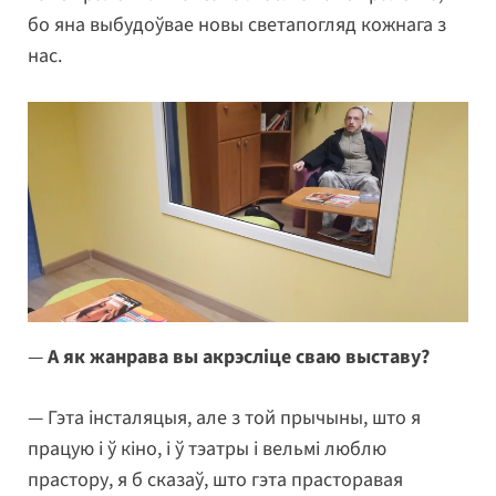
бо яна выбудоўвае новы светапогляд кожнага з
нас.
—
А як жанрава вы акрэсліце сваю выставу?
— Гэта інсталяцыя, але з той прычыны, што я
працую і ў кіно, і ў тэатры і вельмі люблю
прастору, я б сказаў, што гэта прасторавая