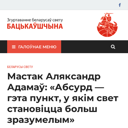
ЗБС "Бацькаўшчына"
ГАЛОЎНАЕ МЕНЮ
БЕЛАРУСЫ СВЕТУ
Мастак Аляксандр
Адамаў: «Абсурд —
гэта пункт, у якім свет
становіцца больш
зразумелым»