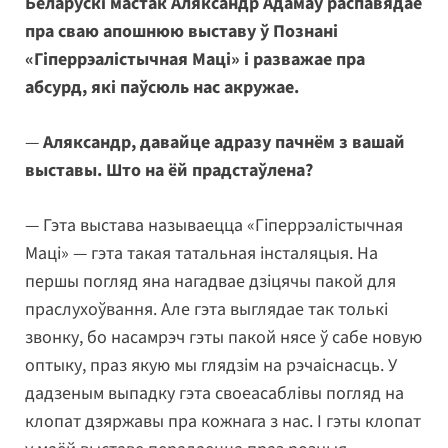
Беларускі мастак Аляксандр Адамаў распавядае
пра сваю апошнюю выставу ў Познані
«Гіперрэалістычная Маці» і разважае пра
абсурд, які паўсюль нас акружае.
—
Аляксандр, давайце адразу пачнём з вашай
выставы. Што на ёй прадстаўлена?
— Гэта выстава называецца «Гіперрэалістычная
Маці» — гэта такая татальная інсталяцыя. На
першы погляд яна нагадвае дзіцячы пакой для
праслухоўвання. Але гэта выглядае так толькі
звонку, бо насамрэч гэты пакой нясе ў сабе новую
оптыку, праз якую мы глядзім на рэчаіснасць. У
дадзеным выпадку гэта своеасаблівы погляд на
клопат дзяржавы пра кожнага з нас. І гэты клопат