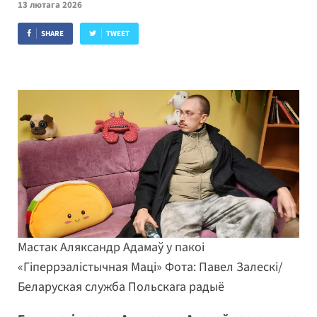
13 лютага 2026
SHARE
TWEET
Мастак Аляксандр Адамаў у пакоі
«Гіперрэалістычная Маці» Фота: Павел Залескі/
Беларуская служба Польскага радыё