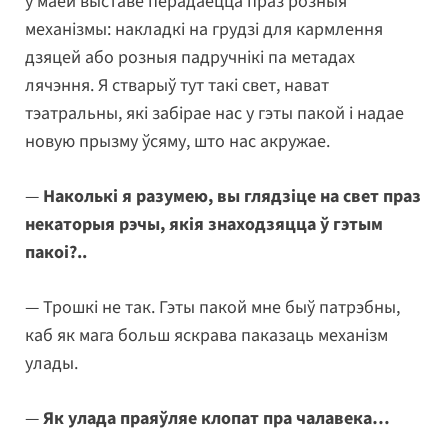
у маёй выставе перадаецца праз розныя
механізмы: накладкі на грудзі для кармлення
дзяцей або розныя падручнікі па метадах
лячэння. Я стварыў тут такі свет, нават
тэатральны, які забірае нас у гэты пакой і надае
новую прызму ўсяму, што нас акружае.
—
Наколькі я разумею, вы глядзіце на свет праз
некаторыя рэчы, якія знаходзяцца ў гэтым
пакоі?..
— Трошкі не так. Гэты пакой мне быў патрэбны,
каб як мага больш яскрава паказаць механізм
улады.
—
Як улада праяўляе клопат пра чалавека…