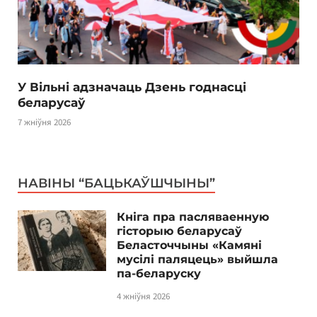
У Вільні адзначаць Дзень годнасці
беларусаў
7 жніўня 2026
НАВІНЫ “БАЦЬКАЎШЧЫНЫ”
Кніга пра пасляваенную
гісторыю беларусаў
Беласточчыны «Камяні
мусілі паляцець» выйшла
па-беларуску
4 жніўня 2026