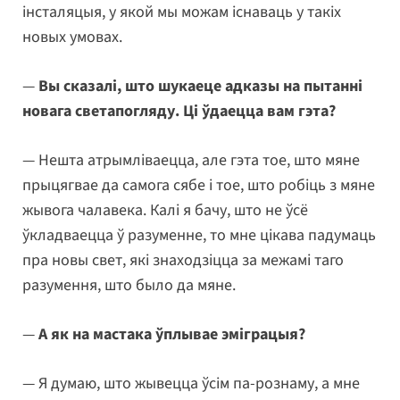
інсталяцыя, у якой мы можам існаваць у такіх
новых умовах.
—
Вы сказалі, што шукаеце адказы на пытанні
новага светапогляду. Ці ўдаецца вам гэта?
— Нешта атрымліваецца, але гэта тое, што мяне
прыцягвае да самога сябе і тое, што робіць з мяне
жывога чалавека. Калі я бачу, што не ўсё
ўкладваецца ў разуменне, то мне цікава падумаць
пра новы свет, які знаходзіцца за межамі таго
разумення, што было да мяне.
—
А як на мастака ўплывае эміграцыя?
— Я думаю, што жывецца ўсім па-рознаму, а мне