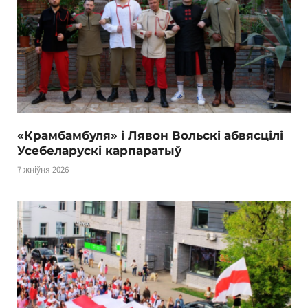
«Крамбамбуля» і Лявон Вольскі абвясцілі
Усебеларускі карпаратыў
7 жніўня 2026