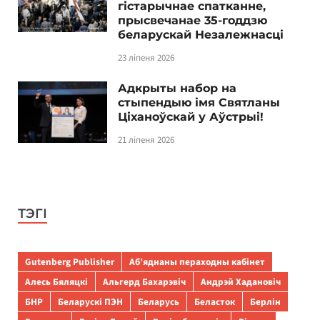
гістарычнае спатканне,
прысвечанае 35-годдзю
беларускай Незалежнасці
23 ліпеня 2026
Адкрыты набор на
стыпендыю імя Святланы
Ціханоўскай у Аўстрыі!
21 ліпеня 2026
ТЭГІ
Gutenberg Publisher
Аб’яднаны пераходны кабінет
Алесь Бяляцкі
Альгерд Бахарэвіч
Андрэй Хадановіч
БНР
Беларускі ПЭН
Беларусь
Беласток
Берлін