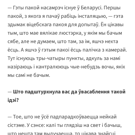
— Гэты пакой насамрэч існуе ў Беларусі. Першы
пакой, з якога я пачаў рабіць інсталяцыю, — гэта
здымак віцебскага пакоя для допытаў. Ён цікавы
тым, што мае вялікае люстэрка, у якім мы бачым
сябе, але не думаем, што там, за ім, яшчэ нехта
ёсць. А яшчэ ў гэтым пакоі ёсць палічка з камерай.
Тут існуюць тры-чатыры пункты, адкуль за намі
назіраюць і кантралююць чые-небудзь вочы, якіх
мы самі не бачым.
—
Што падштурхнула вас да ўвасаблення такой
ідэі?
— Тое, што не ўсё падпарадкоўваецца нейкай
сістэме. У сэнсе: калі ты глядзіш на свет і бачыш,
што нешта там вылучаецца, то цікава знайсці