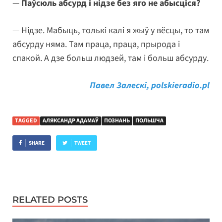
—
Паўсюль абсурд і нідзе без яго не абысціся?
— Нідзе. Мабыць, толькі калі я жыў у вёсцы, то там
абсурду няма. Там праца, праца, прырода і
спакой. А дзе больш людзей, там і больш абсурду.
Павел Залескі, polskieradio.pl
TAGGED
АЛЯКСАНДР АДАМАЎ
ПОЗНАНЬ
ПОЛЬШЧА
SHARE
TWEET
RELATED POSTS