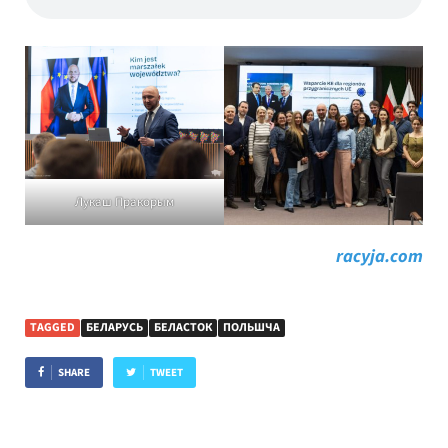
Лукаш Пракорым
racyja.com
TAGGED
БЕЛАРУСЬ
БЕЛАСТОК
ПОЛЬШЧА
SHARE
TWEET