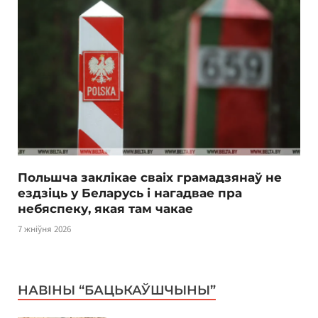
Польшча заклікае сваіх грамадзянаў не
ездзіць у Беларусь і нагадвае пра
небяспеку, якая там чакае
7 жніўня 2026
НАВІНЫ “БАЦЬКАЎШЧЫНЫ”