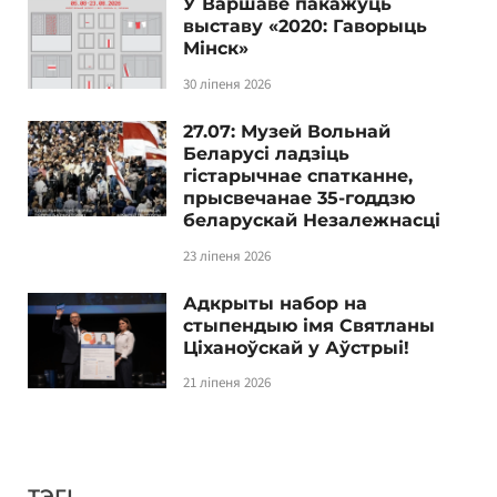
У Варшаве пакажуць
выставу «2020: Гаворыць
Мінск»
30 ліпеня 2026
27.07: Музей Вольнай
Беларусі ладзіць
гістарычнае спатканне,
прысвечанае 35-годдзю
беларускай Незалежнасці
23 ліпеня 2026
Адкрыты набор на
стыпендыю імя Святланы
Ціханоўскай у Аўстрыі!
21 ліпеня 2026