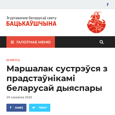
ЗБС "Бацькаўшчына"
ГАЛОЎНАЕ МЕНЮ
БЕЛАРУСЬ
Маршалак сустрэўся з
прадстаўнікамі
беларусай дыяспары
29 сакавіка 2026
SHARE
TWEET