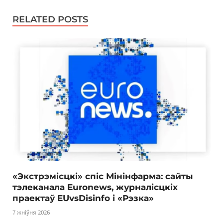
RELATED POSTS
«Экстрэмісцкі» спіс Мінінфарма: сайты
тэлеканала Euronews, журналісцкіх
праектаў EUvsDisinfo і «Рэзка»
7 жніўня 2026