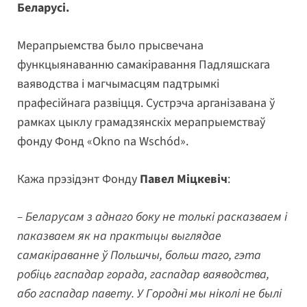
Беларусі.
Мерапрыемства было прысвечана
функцыянаванню самакіравання Падляшскага
ваяводства і магчымасцям падтрымкі
прафесійнага развіцця. Сустрэча арганізавана ў
рамках цыклу грамадзянскіх мерапрыемстваў
фонду Фонд «Okno na Wschód».
Кажа прэзідэнт Фонду
Павел Міцкевіч
:
– Беларусам з аднаго боку не толькі расказваем і
паказваем як на практыцы выглядае
самакіраванне ў Польшчы, больш таго, гэта
робіць гаспадар горада, гаспадар ваяводства,
або гаспадар павету. У Городні мы ніколі не былі