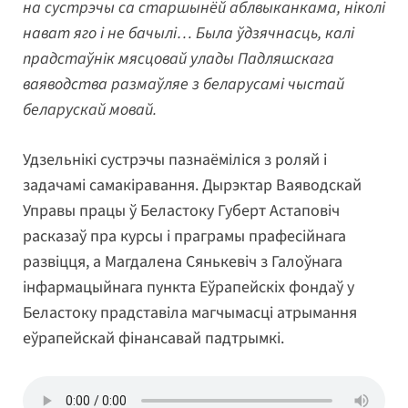
на сустрэчы са старшынёй аблвыканкама, ніколі
нават яго і не бачылі… Была ўдзячнасць, калі
прадстаўнік мясцовай улады Падляшскага
ваяводства размаўляе з беларусамі чыстай
беларускай мовай.
Удзельнікі сустрэчы пазнаёміліся з роляй і
задачамі самакіравання. Дырэктар Ваяводскай
Управы працы ў Беластоку Губерт Астаповіч
расказаў пра курсы і праграмы прафесійнага
развіцця, а Магдалена Сянькевіч з Галоўнага
інфармацыйнага пункта Еўрапейскіх фондаў у
Беластоку прадставіла магчымасці атрымання
еўрапейскай фінансавай падтрымкі.