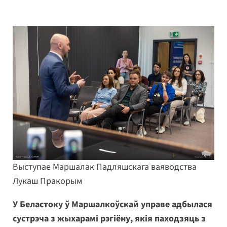
Выступае Маршалак Падляшскага ваяводства
Лукаш Пракорым
У Беластоку ў Маршалкоўскай управе адбылася
сустрэча з жыхарамі рэгіёну, якія паходзяць з