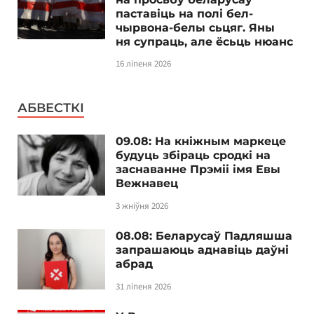
паставіць на полі бел-
чырвона-белы сьцяг. Яны
ня супраць, але ёсьць нюанс
16 ліпеня 2026
АБВЕСТКІ
09.08: На кніжным маркеце
будуць збіраць сродкі на
заснаванне Прэміі імя Евы
Вежнавец
3 жніўня 2026
08.08: Беларусаў Падляшша
запрашаюць аднавіць даўні
абрад
31 ліпеня 2026