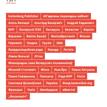
ТЭГІ
Gutenberg Publisher
Аб’яднаны пераходны кабінет
Алесь Бяляцкі
Альгерд Бахарэвіч
Андрэй Хадановіч
БНР
Беларускі ПЭН
Беларусь
Беласток
Берлін
Варшава
Васіль Быкаў
Вялікабрытанія
Вільня
Германія
Гродна
Грузія
ЗША
Каардынацыйная рада
Канада
Латвія
Лявон Вольскі
Літва
Міжнародны саюз беларускіх пісьменнікаў
Мікалай Статкевіч
Мінск
Нью-Ёрк
Павел Латушка
Павел Севярынец
Польшча
Рада БНР
Расія
Святлана Ціханоўская
Украіна
Фонд kamunikat.org
Францыя
Чэхія
Швейцарыя
абвесткі
„Янушкевіч“