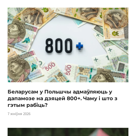
Беларусам у Польшчы адмаўляюць у
дапамозе на дзяцей 800+. Чаму і што з
гэтым рабіць?
7 жніўня 2026