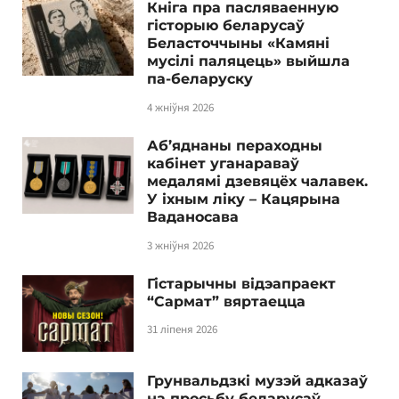
Кніга пра пасляваенную
гісторыю беларусаў
Беласточчыны «Камяні
мусілі паляцець» выйшла
па-беларуску
4 жніўня 2026
Аб’яднаны пераходны
кабінет уганараваў
медалямі дзевяцёх чалавек.
У іхным ліку – Кацярына
Ваданосава
3 жніўня 2026
Гістарычны відэапраект
“Сармат” вяртаецца
31 ліпеня 2026
Грунвальдзкі музэй адказаў
на просьбу беларусаў