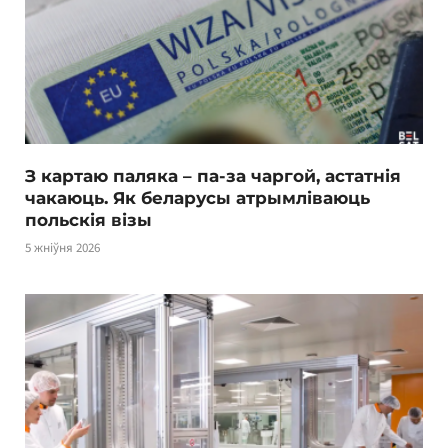
З картаю паляка – па-за чаргой, астатнія
чакаюць. Як беларусы атрымліваюць
польскія візы
5 жніўня 2026