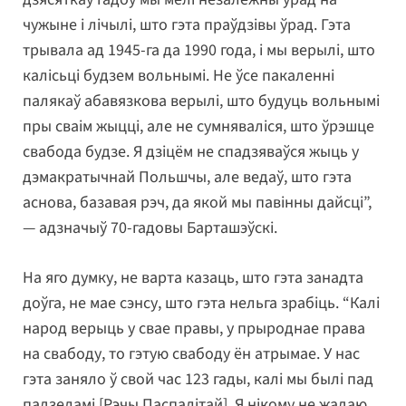
чужыне і лічылі, што гэта праўдзівы ўрад. Гэта
трывала ад 1945-га да 1990 года, і мы верылі, што
калісьці будзем вольнымі. Не ўсе пакаленні
палякаў абавязкова верылі, што будуць вольнымі
пры сваім жыцці, але не сумняваліся, што ўрэшце
свабода будзе. Я дзіцём не спадзяваўся жыць у
дэмакратычнай Польшчы, але ведаў, што гэта
аснова, базавая рэч, да якой мы павінны дайсці”,
— адзначыў 70-гадовы Барташэўскі.
На яго думку, не варта казаць, што гэта занадта
доўга, не мае сэнсу, што гэта нельга зрабіць. “Калі
народ верыць у свае правы, у прыроднае права
на свабоду, то гэтую свабоду ён атрымае. У нас
гэта заняло ў свой час 123 гады, калі мы былі пад
падзеламі [Рэчы Паспалітай]. Я нікому не жадаю