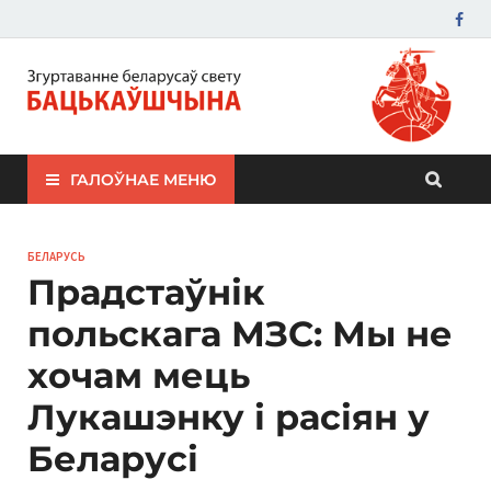
ЗБС "Бацькаўшчына"
ГАЛОЎНАЕ МЕНЮ
БЕЛАРУСЬ
Прадстаўнік
польскага МЗС: Мы не
хочам мець
Лукашэнку і расіян у
Беларусі