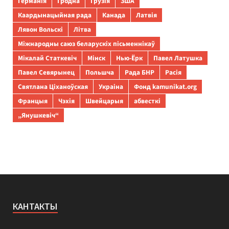
Германія
Гродна
Грузія
ЗША
Каардынацыйная рада
Канада
Латвія
Лявон Вольскі
Літва
Міжнародны саюз беларускіх пісьменнікаў
Мікалай Статкевіч
Мінск
Нью-Ёрк
Павел Латушка
Павел Севярынец
Польшча
Рада БНР
Расія
Святлана Ціханоўская
Украіна
Фонд kamunikat.org
Францыя
Чэхія
Швейцарыя
абвесткі
„Янушкевіч“
КАНТАКТЫ