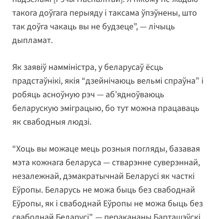
такога доўгага перыяду і таксама ўпэўнены, што
так доўга чакаць вы не будзеце”, — лічыць
дыпламат.
Як заявіў намміністра, у беларусаў ёсць
прадстаўнікі, якія “дзейнічаюць вельмі спраўна” і
робяць асноўную рэч — аб’ядноўваюць
беларускую эміграцыю, бо тут можна працаваць
як свабодныя людзі.
“Хоць вы можаце мець розныя погляды, базавая
мэта кожнага беларуса — стварэнне суверэннай,
незалежнай, дэмакратычнай Беларусі як часткі
Еўропы. Беларусь не можа быць без свабоднай
Еўропы, як і свабоднай Еўропы не можа быць без
свабоднай Беларусі”, — перакананы Барташэўскі.