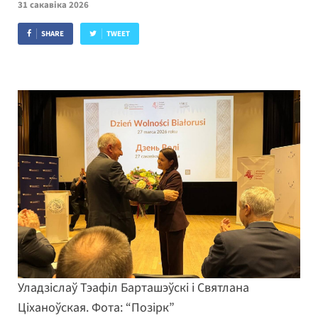
31 сакавіка 2026
SHARE
TWEET
Уладзіслаў Тэафіл Барташэўскі і Святлана
Ціханоўская. Фота: “Позірк”