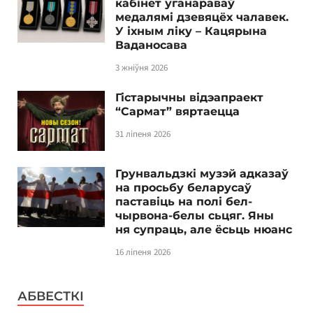
кабінет уганараваў
медалямі дзевяцёх чалавек.
У іхным ліку – Кацярына
Ваданосава
3 жніўня 2026
Гістарычны відэапраект
“Сармат” вяртаецца
31 ліпеня 2026
Грунвальдзкі музэй адказаў
на просьбу беларусаў
паставіць на полі бел-
чырвона-белы сьцяг. Яны
ня супраць, але ёсьць нюанс
16 ліпеня 2026
АБВЕСТКІ