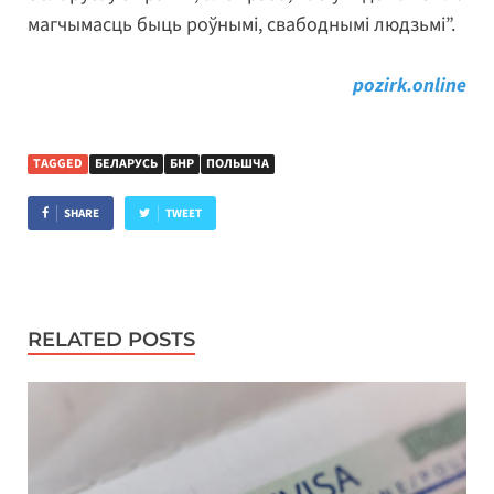
магчымасць быць роўнымі, свабоднымі людзьмі”.
pozirk.online
TAGGED
БЕЛАРУСЬ
БНР
ПОЛЬШЧА
SHARE
TWEET
RELATED POSTS