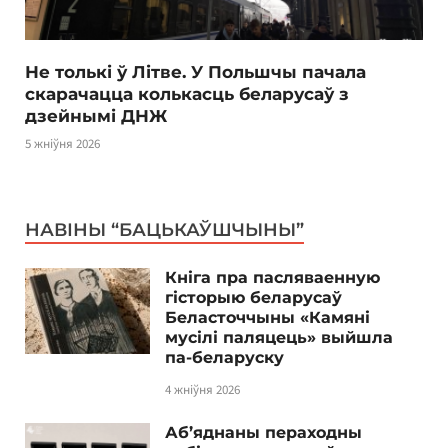
Не толькі ў Літве. У Польшчы пачала
скарачацца колькасць беларусаў з
дзейнымі ДНЖ
5 жніўня 2026
НАВІНЫ “БАЦЬКАЎШЧЫНЫ”
Кніга пра пасляваенную
гісторыю беларусаў
Беласточчыны «Камяні
мусілі паляцець» выйшла
па-беларуску
4 жніўня 2026
Аб’яднаны пераходны