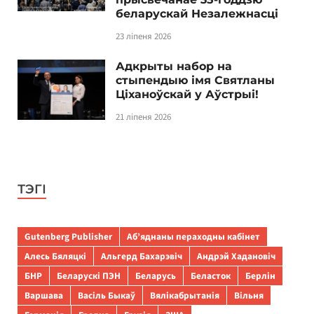
беларускай Незалежнасці
23 ліпеня 2026
Адкрыты набор на
стыпендыю імя Святланы
Ціханоўскай у Аўстрыі!
21 ліпеня 2026
ТЭГІ
Gutenberg Publisher
Аб’яднаны пераходны кабінет
Алесь Бяляцкі
Альгерд Бахарэвіч
Андрэй Хадановіч
БНР
Беларускі ПЭН
Беларусь
Беласток
Берлін
Варшава
Васіль Быкаў
Вялікабрытанія
Вільня