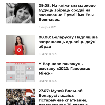
09.08: На кніжным маркеце
будуць збіраць сродкі на
заснаванне Прэміі імя Евы
Вежнавец
3 жніўня 2026
08.08: Беларусаў Падляшша
запрашаюць аднавіць даўні
абрад
31 ліпеня 2026
У Варшаве пакажуць
выставу «2020: Гаворыць
Мінск»
30 ліпеня 2026
27.07: Музей Вольнай
Беларусі ладзіць
гістарычнае спатканне,
прысвечанае 35-годдзю