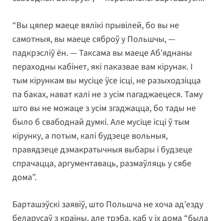
“Вы цяпер маеце вялікі прывілей, бо вы не
самотныя, вы маеце сяброў у Польшчы, —
падкрэсліў ён. — Таксама вы маеце Аб’яднаны
пераходны кабінет, які паказвае вам кірунак. І
тым кірункам вы мусіце ўсе ісці, не разыходзіцца
па баках, нават калі не з усім пагаджаецеся. Таму
што вы не можаце з усім згаджацца, бо тады не
было б свабоднай думкі. Але мусіце ісці ў тым
кірунку, а потым, калі будзеце вольныя,
правядзеце дэмакратычныя выбары і будзеце
спрачацца, аргументаваць, размаўляць у сябе
дома”.
Барташэўскі заявіў, што Польшча не хоча ад’езду
беларусаў з краіны, але трэба, каб у іх дома “была