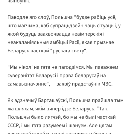
чыноўнік.
Паводле яго слоў, Польшча “будзе рабіць усё,
што магчыма, каб супрацьдзейнічаць сітуацыі, у
якой будуць заахвочвацца неаімперскія і
неакаланіяльныя амбіцыі Расіі, якая прызнае
Беларусь часткай “рускага свету“.
“Мы ніколі на гэта не пагодзімся. Мы паважаем
суверэнітэт Беларусі і права беларусаў на
самавызначэнне“, — заявіў прадстаўнік МЗС.
Як адзначыў Барташэўскі, Польшча прайшла тым
жа шляхам, якім цяпер ідзе Беларусь. “Так,
Польшчы было лягчэй, бо мы не былі часткай
СССР, і мы гэта разумеем і шануем. Але цягам
дзясяткаў гадоў мы мелі незалежны ўрад на