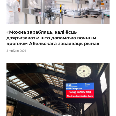
«Можна зарабляць, калі ёсць
дзяржзаказ»: што дапаможа вочным
кроплям Абельскага заваяваць рынак
5 жніўня 2026