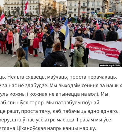
ць. Нельга сядзець, маўчаць, проста перачакаць.
у за нас не здабудзе. Мы выходзім сёньня за нашых
куль кожны і кожная не апынецца на волі. Мы
Каб спыніўся тэрор. Мы патрабуем поўнай
це рэшт, проста таму, каб пабачыць адно аднаго.
веру, што ў нас усё атрымаецца. І разам мы ўсё
ятлана Ціханоўская напрыканцы маршу.