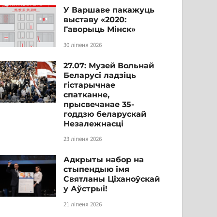
У Варшаве пакажуць
выставу «2020:
Гаворыць Мінск»
30 ліпеня 2026
27.07: Музей Вольнай
Беларусі ладзіць
гістарычнае
спатканне,
прысвечанае 35-
годдзю беларускай
Незалежнасці
23 ліпеня 2026
Адкрыты набор на
стыпендыю імя
Святланы Ціханоўскай
у Аўстрыі!
21 ліпеня 2026