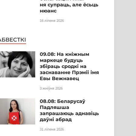
ня супраць, але ёсьць
нюанс
16 ліпеня 2026
АБВЕСТКІ
09.08: На кніжным
маркеце будуць
збіраць сродкі на
заснаванне Прэміі імя
Евы Вежнавец
3 жніўня 2026
08.08: Беларусаў
Падляшша
запрашаюць аднавіць
даўні абрад
31 ліпеня 2026