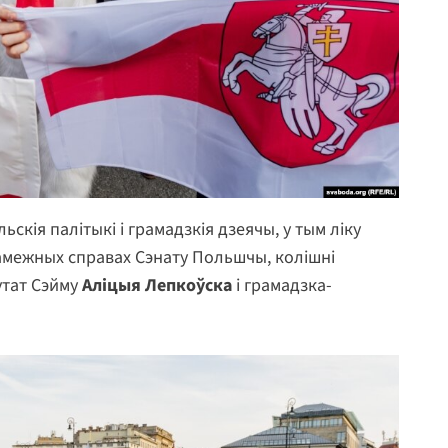
скія палітыкі і грамадзкія дзеячы, у тым ліку
амежных справах Сэнату Польшчы, колішні
утат Сэйму
Аліцыя Лепкоўска
і грамадзка-