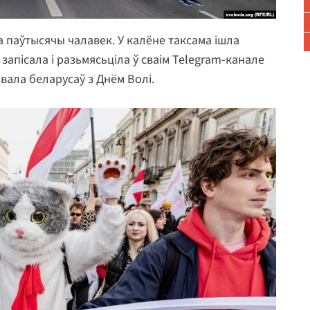
а паўтысячы чалавек. У калёне таксама ішла
 запісала і разьмясьціла ў сваім Telegram-канале
вала беларусаў з Днём Волі.