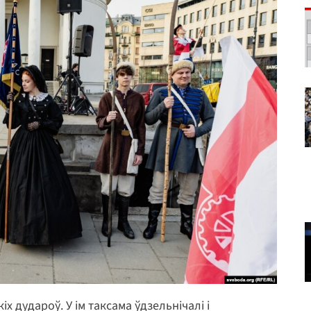
 дудароў. У ім таксама ўдзельнічалі і