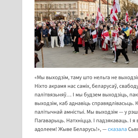
«Мы выходзім, таму што нельга не выходзі
Ніхто акрамя нас саміх, беларусаў, свабод
палітвязьняў… І мы будзем выходзіць, па
выходзім, каб аднавіць справядлівасьць. 
палітычнай амністыі. Мы выходзім — у рэш
Пагаварыць. Натхніцца. І падзякаваць. І я 
адолеем! Жыве Беларусь!», —
сказала
Сьв