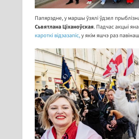
Папярэдне, у маршы ўзялі ўдзел прыблізн
Сьвятлана Ціханоўская
. Падчас акцыі яна
кароткі відэазапіс,
у якім яшчэ раз павінаш