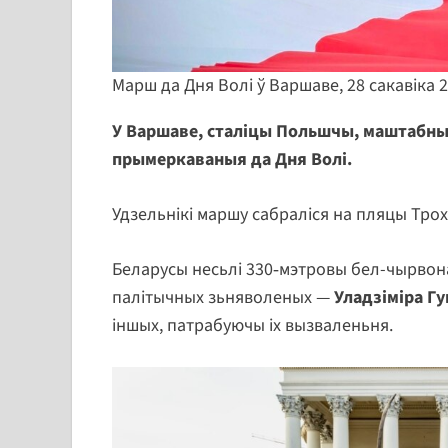
Марш да Дня Волі ў Варшаве, 28 сакавіка 2
У Варшаве, сталіцы Польшчы, маштабны
прымеркаваныя да Дня Волі.
Удзельнікі маршу сабраліся на пляцы Трох
Беларусы несьлі 330‑мэтровы бел-чырвона
палітычных зьняволеных —
Уладзіміра Г
іншых, патрабуючы іх вызваленьня.