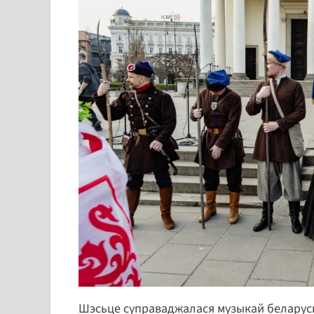
Шэсьце суправаджалася музыкай беларускіх