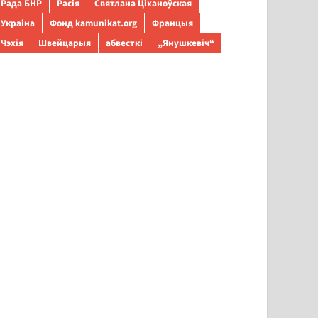
Рада БНР
Расія
Святлана Ціханоўская
Украіна
Фонд kamunikat.org
Францыя
Чэхія
Швейцарыя
абвесткі
„Янушкевіч“