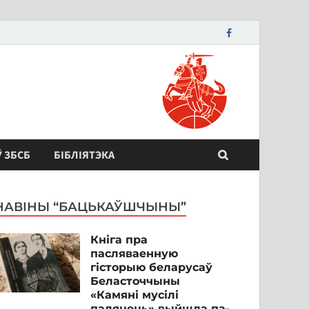
Ў ЗБСБ
БІБЛІЯТЭКА
НАВІНЫ “БАЦЬКАЎШЧЫНЫ”
Кніга пра
пасляваенную
гісторыю беларусаў
Беласточчыны
«Камяні мусілі
паляцець» выйшла па-