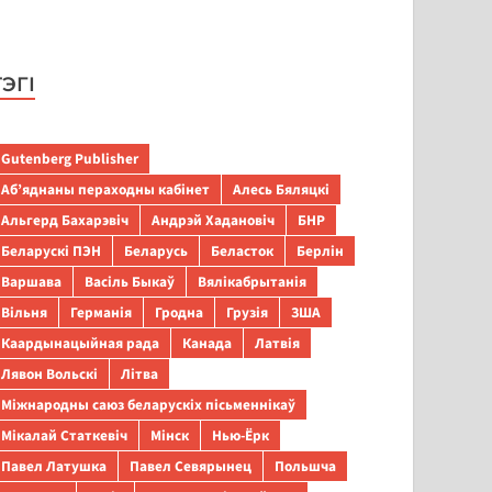
ТЭГІ
Gutenberg Publisher
Аб’яднаны пераходны кабінет
Алесь Бяляцкі
Альгерд Бахарэвіч
Андрэй Хадановіч
БНР
Беларускі ПЭН
Беларусь
Беласток
Берлін
Варшава
Васіль Быкаў
Вялікабрытанія
Вільня
Германія
Гродна
Грузія
ЗША
Каардынацыйная рада
Канада
Латвія
Лявон Вольскі
Літва
Міжнародны саюз беларускіх пісьменнікаў
Мікалай Статкевіч
Мінск
Нью-Ёрк
Павел Латушка
Павел Севярынец
Польшча