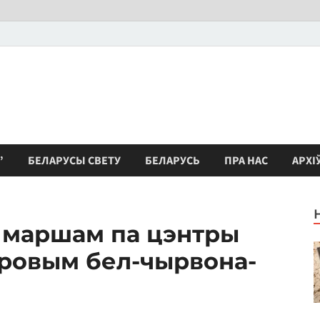
”
БЕЛАРУСЫ СВЕТУ
БЕЛАРУСЬ
ПРА НАС
АРХІ
 маршам па цэнтры
тровым бел-чырвона-