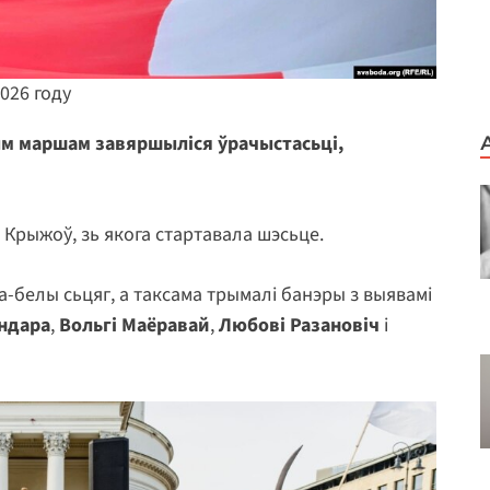
026 году
м маршам завяршыліся ўрачыстасьці,
 Крыжоў, зь якога стартавала шэсьце.
-белы сьцяг, а таксама трымалі банэры з выявамі
ундара
,
Вольгі Маёравай
,
Любові Разановіч
і