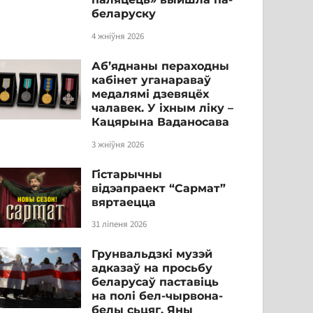
беларуску
4 жніўня 2026
Аб’яднаны пераходны
кабінет уганараваў
медалямі дзевяцёх
чалавек. У іхным ліку –
Кацярына Ваданосава
3 жніўня 2026
Гістарычны
відэапраект “Сармат”
вяртаецца
31 ліпеня 2026
Грунвальдзкі музэй
адказаў на просьбу
беларусаў паставіць
на полі бел-чырвона-
белы сьцяг. Яны