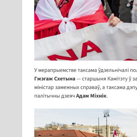
У мерапрыемстве таксама ўдзельнічалі поль
Гжэгаж Схетына
— старшыня Камітэту ў з
міністар замежных справаў, а таксама дэп
палітычны дзеяч
Адам Міхнік
.