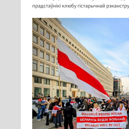
прадстаўнікі клюбу гістарычнай рэканструк