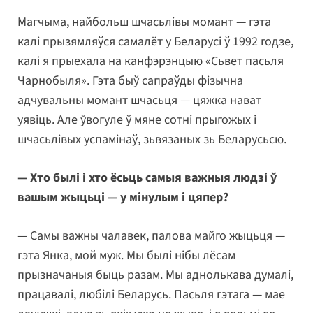
Магчыма, найбольш шчасьлівы момант — гэта
калі прызямляўся самалёт у Беларусі ў 1992 годзе,
калі я прыехала на канфэрэнцыю «Сьвет пасьля
Чарнобыля». Гэта быў сапраўды фізычна
адчувальны момант шчасьця — цяжка нават
уявіць. Але ўвогуле ў мяне сотні прыгожых і
шчасьлівых успамінаў, зьвязаных зь Беларусьсю.
— Хто былі і хто ёсьць самыя важныя людзі ў
вашым жыцьці — у мінулым і цяпер?
— Самы важны чалавек, палова майго жыцьця —
гэта Янка, мой муж. Мы былі нібы лёсам
прызначаныя быць разам. Мы аднолькава думалі,
працавалі, любілі Беларусь. Пасьля гэтага — мае