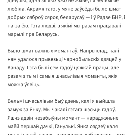
дачушкі, адна зь якіх ужо не жыве, і я вельмі яе
любіла. Акрамя таго, у мяне заўсёды было шмат
добрых сяброў сярод беларусаў — і ў Радзе БНР, і
па-за ёю. Гэта людзі, з якімі мы разам працавалі і
марылі пра Беларусь.
Было шмат важных момантаў. Напрыклад, калі
нам удалося прывезьці чарнобыльскіх дзяцей у
Канаду. Гэта былі сем гадоў цяжкай працы, але
разам з тым і самыя шчасьлівыя моманты, якія
можна ўявіць.
Вельмі шчасьлівым быў дзень, калі я выйшла
замуж за Янку. Мы чакалі гэтага шэсьць гадоў.
Яшчэ адзін незабыўны момант — нараджэньне
маёй першай дачкі, Ганулькі. Янка сядзеў каля
мяне і чакаў, пакуль я прачнуся, каб сказаць, што