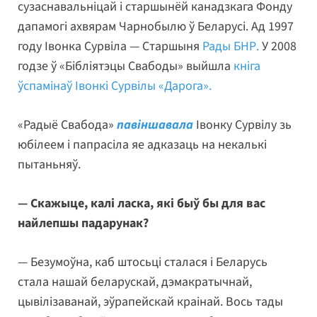
сузаснавальніцай і старшынёй канадзкага Фонду
дапамогі ахвярам Чарнобылю ў Беларусі. Ад 1997
году Івонка Сурвіла — Старшыня
Рады БНР.
У 2008
годзе ў «Бібліятэцы Свабоды» выйшла
кніга
ўспамінаў Івонкі Сурвілы «Дарога».
«Радыё Свабода»
павіншавала
Івонку Сурвілу зь
юбілеем і папрасіла яе адказаць на некалькі
пытаньняў.
— Скажыце, калі ласка, які быў бы для вас
найлепшы падарунак?
— Безумоўна, каб штосьці сталася і Беларусь
стала нашай беларускай, дэмакратычнай,
цывілізаванай, эўрапейскай краінай. Вось тады