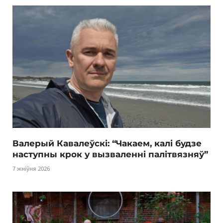
Валерый Кавалеўскі: “Чакаем, калі будзе
наступны крок у вызваленні палітвязняў”
7 жніўня 2026