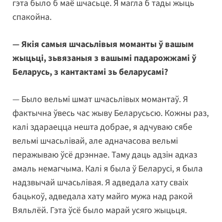
гэта было б маё шчасьце. Я магла б тады жыць
спакойна.
— Якія самыя шчасьлівыя моманты ў вашым
жыцьці, зьвязаныя з вашымі падарожжамі ў
Беларусь, з кантактамі зь беларусамі?
— Было вельмі шмат шчасьлівых момантаў. Я
фактычна ўвесь час жыву Беларусьсю. Кожны раз,
калі здараецца нешта добрае, я адчуваю сябе
вельмі шчасьлівай, але адначасова вельмі
перажываю ўсё дрэннае. Таму даць адзін адказ
амаль немагчыма. Калі я была ў Беларусі, я была
надзвычай шчасьлівая. Я адведала хату сваіх
бацькоў, адведала хату майго мужа над ракой
Вяльлёй. Гэта ўсё было марай усяго жыцьця.