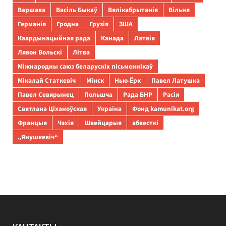
Варшава
Васіль Быкаў
Вялікабрытанія
Вільня
Германія
Гродна
Грузія
ЗША
Каардынацыйная рада
Канада
Латвія
Лявон Вольскі
Літва
Міжнародны саюз беларускіх пісьменнікаў
Мікалай Статкевіч
Мінск
Нью-Ёрк
Павел Латушка
Павел Севярынец
Польшча
Рада БНР
Расія
Святлана Ціханоўская
Украіна
Фонд kamunikat.org
Францыя
Чэхія
Швейцарыя
абвесткі
„Янушкевіч“