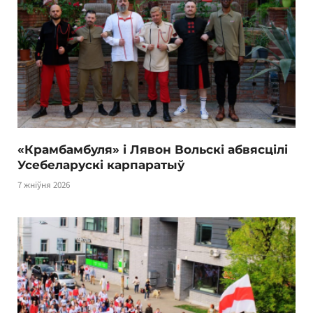
«Крамбамбуля» і Лявон Вольскі абвясцілі
Усебеларускі карпаратыў
7 жніўня 2026