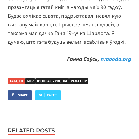
прэзэнтацыя гэтай кнігі з нагоды маіх 90 гадоў.
Будзе вялікае сьвята, падрыхтавалі невялікую
выставу маіх карцін. Прыедзе шмат людзей, а
таксама мая дачка Ганя і ўнучка Шарлота. Я
думаю, што гэта будуць вельмі асаблівыя ўгодкі.
Ганна Соўсь,
svaboda.org
TAGGED
БНР
ІВОНКА СУРВІЛЛА
РАДА БНР
SHARE
TWEET
RELATED POSTS