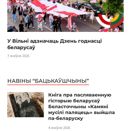
У Вільні адзначаць Дзень годнасці
беларусаў
7 жніўня 2026
НАВІНЫ “БАЦЬКАЎШЧЫНЫ”
Кніга пра пасляваенную
гісторыю беларусаў
Беласточчыны «Камяні
мусілі паляцець» выйшла
па-беларуску
4 жніўня 2026