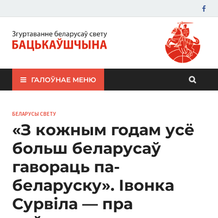
ЗБС "Бацькаўшчына"
ГАЛОЎНАЕ МЕНЮ
БЕЛАРУСЫ СВЕТУ
«З кожным годам усё
больш беларусаў
гавораць па-
беларуску». Івонка
Сурвіла — пра