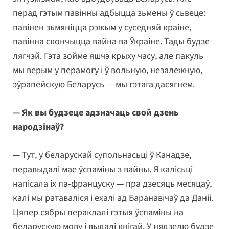
перад гэтым павінны адбыцца зьмены ў сьвеце:
павінен зьмяніцца рэжым у суседняй краіне,
павінна скончыцца вайна ва Ўкраіне. Тады будзе
лягчэй. Гэта зойме яшчэ крыху часу, але пакуль
мы верым у перамогу і ў вольную, незалежную,
эўрапейскую Беларусь — мы гэтага дасягнем.
— Як вы будзеце адзначаць свой дзень
народзінаў?
— Тут, у беларускай супольнасьці ў Канадзе,
перавыдалі мае ўспаміны з вайны. Я калісьці
напісала іх па-француску — пра дзесяць месяцаў,
калі мы ратаваліся і ехалі ад Баранавічаў да Даніі.
Цяпер сябры пераклалі гэтыя ўспаміны на
беларускую мову і выдалі кнігай. У нядзелю будзе