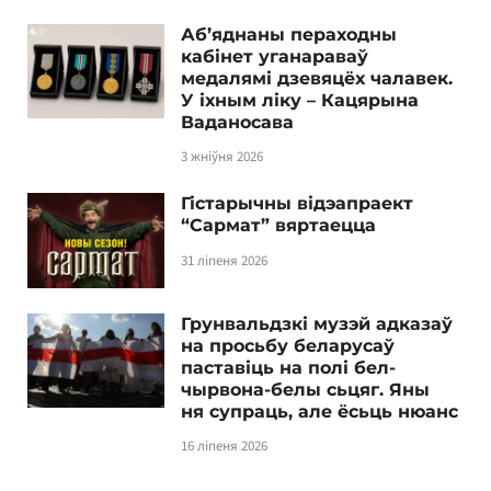
Аб’яднаны пераходны
кабінет уганараваў
медалямі дзевяцёх чалавек.
У іхным ліку – Кацярына
Ваданосава
3 жніўня 2026
Гістарычны відэапраект
“Сармат” вяртаецца
31 ліпеня 2026
Грунвальдзкі музэй адказаў
на просьбу беларусаў
паставіць на полі бел-
чырвона-белы сьцяг. Яны
ня супраць, але ёсьць нюанс
16 ліпеня 2026