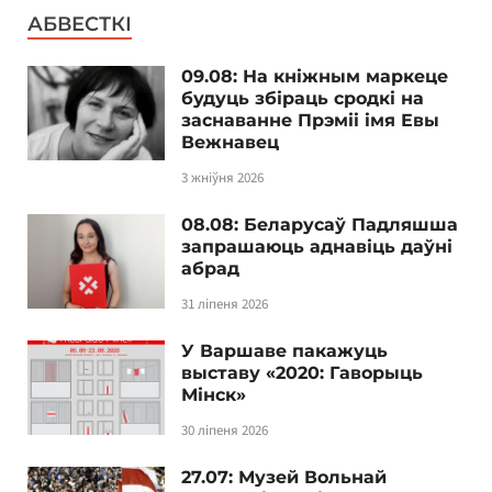
АБВЕСТКІ
09.08: На кніжным маркеце
будуць збіраць сродкі на
заснаванне Прэміі імя Евы
Вежнавец
3 жніўня 2026
08.08: Беларусаў Падляшша
запрашаюць аднавіць даўні
абрад
31 ліпеня 2026
У Варшаве пакажуць
выставу «2020: Гаворыць
Мінск»
30 ліпеня 2026
27.07: Музей Вольнай