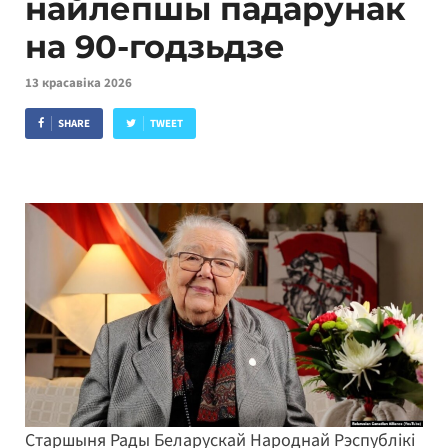
найлепшы падарунак
на 90-годзьдзе
13 красавіка 2026
SHARE
TWEET
Старшыня Рады Беларускай Народнай Рэспублікі