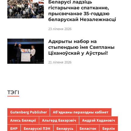
Беларусі ладзіць
гістарычнае спатканне,
прысвечанае 35-годдзю
беларускай Незалежнасці
23 ліпеня 2026
Адкрыты набор на
стыпендыю імя Святланы
Ціханоўскай у Аўстрыі!
21 ліпеня 2026
ТЭГІ
Gutenberg Publisher
Аб’яднаны пераходны кабінет
Алесь Бяляцкі
Альгерд Бахарэвіч
Андрэй Хадановіч
БНР
Беларускі ПЭН
Беларусь
Беласток
Берлін