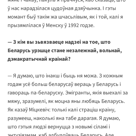
ў нас нарадзілася цудоўная дзяўчынка. І гэты
момант быў такім жа шчасьлівым, як і той, калі я
прызямлілася ў Менску ў 1992 годзе.
— З кім вы зьвязваеце надзеі на тое, што
Беларусь урэшце стане незалежнай, вольнай,
дэмакратычнай краінай?
— Я думаю, што інакш і быць ня можа. З кожным
годам усё больш беларусаў вераць у Беларусь і
гавораць па-беларуску. Эмігранты, якія выехалі за
мяжу, зразумелі, як моцна яны любяць Беларусь.
Як казаў Міцкевіч: толькі калі страціш краіну,
разумееш, наколькі яна табе дарагая. Я думаю,
што гэтыя людзі вернуцца з новымі сіламі і
энтузіязмам, каб адбудоўваць Беларусь. Але