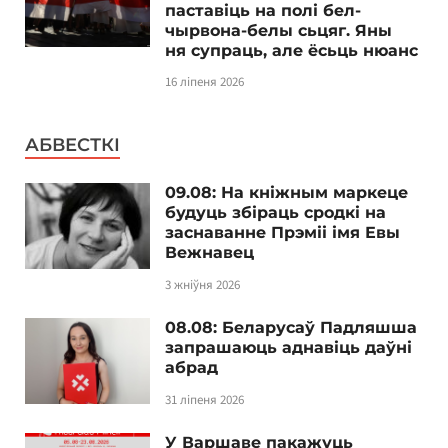
паставіць на полі бел-
чырвона-белы сьцяг. Яны
ня супраць, але ёсьць нюанс
16 ліпеня 2026
АБВЕСТКІ
09.08: На кніжным маркеце
будуць збіраць сродкі на
заснаванне Прэміі імя Евы
Вежнавец
3 жніўня 2026
08.08: Беларусаў Падляшша
запрашаюць аднавіць даўні
абрад
31 ліпеня 2026
У Варшаве пакажуць