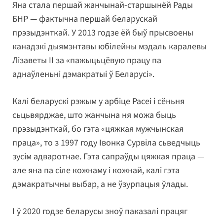
Яна стала першай жанчынай-старшынёй Рады
БНР — фактычна першай беларускай
прэзыдэнткай. У 2013 годзе ёй быў прысвоены
канадзкі дыямэнтавы юбілейны мэдаль каралевы
Лізаветы II за «пажыцьцёвую працу па
аднаўленьні дэмакратыі ў Беларусі».
Калі беларускі рэжым у арбіце Расеі і сёньня
сьцьвярджае, што жанчына ня можа быць
прэзыдэнткай, бо гэта «цяжкая мужчынская
праца», то з 1997 году Івонка Сурвіла сьведчыць
зусім адваротнае. Гэта сапраўды цяжкая праца —
але яна па сіле кожнаму і кожнай, калі гэта
дэмакратычны выбар, а не ўзурпацыя ўлады.
І ў 2020 годзе беларусы зноў паказалі працяг