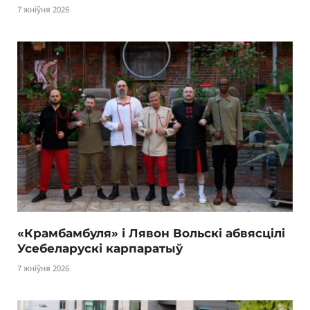
7 жніўня 2026
«Крамбамбуля» і Лявон Вольскі абвясцілі
Усебеларускі карпаратыў
7 жніўня 2026