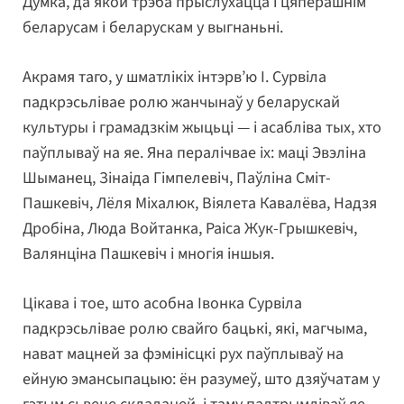
Думка, да якой трэба прыслухацца і цяперашнім
беларусам і беларускам у выгнаньні.
Акрамя таго, у шматлікіх інтэрв’ю І. Сурвіла
падкрэсьлівае ролю жанчынаў у беларускай
культуры і грамадзкім жыцьці — і асабліва тых, хто
паўплываў на яе. Яна пералічвае іх: маці Эвэліна
Шыманец, Зінаіда Гімпелевіч, Паўліна Сміт-
Пашкевіч, Лёля Міхалюк, Віялета Кавалёва, Надзя
Дробіна, Люда Войтанка, Раіса Жук-Грышкевіч,
Валянціна Пашкевіч і многія іншыя.
Цікава і тое, што асобна Івонка Сурвіла
падкрэсьлівае ролю свайго бацькі, які, магчыма,
нават мацней за фэмінісцкі рух паўплываў на
ейную эмансыпацыю: ён разумеў, што дзяўчатам у