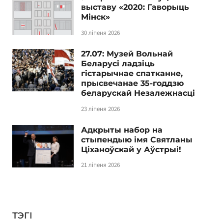
выставу «2020: Гаворыць
Мінск»
30 ліпеня 2026
27.07: Музей Вольнай
Беларусі ладзіць
гістарычнае спатканне,
прысвечанае 35-годдзю
беларускай Незалежнасці
23 ліпеня 2026
Адкрыты набор на
стыпендыю імя Святланы
Ціханоўскай у Аўстрыі!
21 ліпеня 2026
ТЭГІ