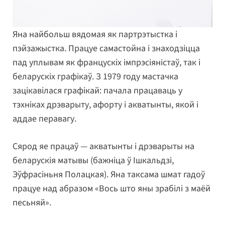
Яна найбольш вядомая як партрэтыстка і
пэйзажыстка. Працуе самастойна і знаходзіцца
пад уплывам як францускіх імпрэсіяністаў, так і
беларускіх графікаў. З 1979 году мастачка
зацікавілася графікай: пачала працаваць у
тэхніках дрэварыту, афорту і акватынты, якой і
аддае перавагу.
Сярод яе працаў — акватынты і дрэварыты на
беларускія матывы (бажніца ў Ішкальдзі,
Эўфрасіньня Полацкая). Яна таксама шмат гадоў
працуе над абразом «Вось што яны зрабілі з маёй
песьняй».