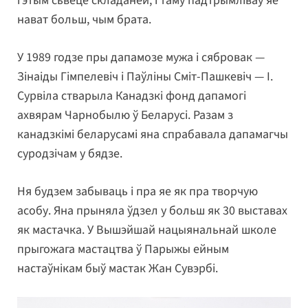
гэтым сьвеце складаней, і таму падтрымліваў яе
нават больш, чым брата.
У 1989 годзе пры дапамозе мужа і сябровак —
Зінаіды Гімпелевіч і Паўліны Сміт-Пашкевіч — І.
Сурвіла стварыла Канадзкі фонд дапамогі
ахвярам Чарнобылю ў Беларусі. Разам з
канадзкімі беларусамі яна спрабавала дапамагчы
суродзічам у бядзе.
Ня будзем забываць і пра яе як пра творчую
асобу. Яна прыняла ўдзел у больш як 30 выставах
як мастачка. У Вышэйшай нацыянальнай школе
прыгожага мастацтва ў Парыжы ейным
настаўнікам быў мастак Жан Сувэрбі.