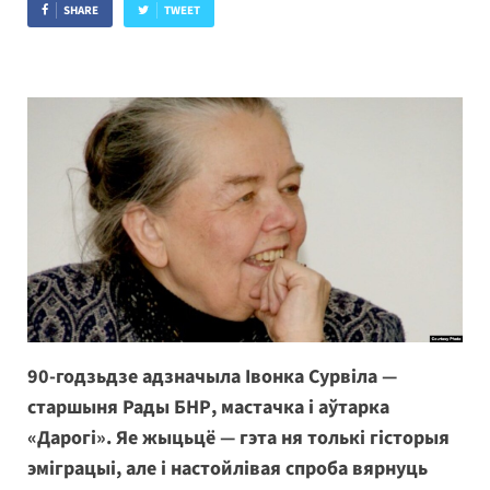
SHARE
TWEET
90-годзьдзе адзначыла Івонка Сурвіла —
старшыня Рады БНР, мастачка і аўтарка
«Дарогі». Яе жыцьцё — гэта ня толькі гісторыя
эміграцыі, але і настойлівая спроба вярнуць