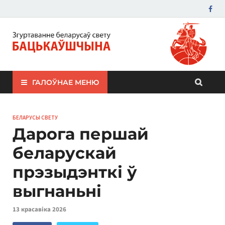
ЗБС "Бацькаўшчына"
ГАЛОЎНАЕ МЕНЮ
БЕЛАРУСЫ СВЕТУ
Дарога першай
беларускай
прэзыдэнткі ў
выгнаньні
13 красавіка 2026