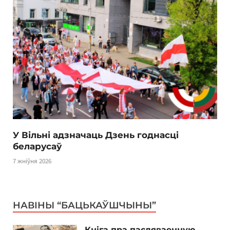
У Вільні адзначаць Дзень годнасці
беларусаў
7 жніўня 2026
НАВІНЫ “БАЦЬКАЎШЧЫНЫ”
Кніга пра пасляваенную