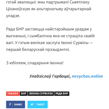
гэтай эвалюцыі: яны падтрымалі Сьвятлану
Ціханоўскую як альтэрнатыву аўтарытарнай
уладзе.
Рада БНР застаецца найстарэйшым урадам у
выгнаньні, і сымбалічна яна не страціла сваёй
вагі. У гэтым вялікая заслуга Івонкі Сурвілы —
першай беларускай прэзыдэнткі.
З юбілеем, спадарыня Івонка!
Уладзіслаў Гарбацкі,
novychas.online
TAGGED
БНР
ІВОНКА СУРВІЛЛА
РАДА БНР
SHARE
TWEET