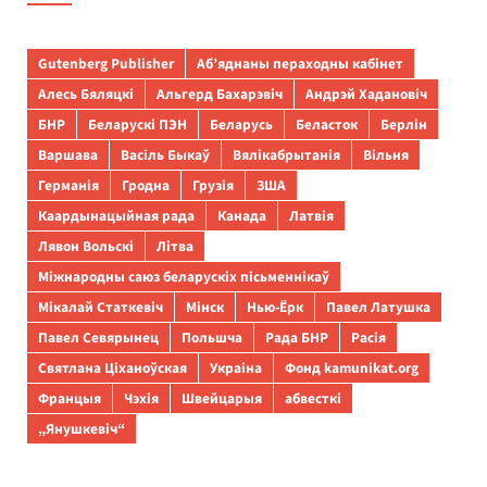
Gutenberg Publisher
Аб’яднаны пераходны кабінет
Алесь Бяляцкі
Альгерд Бахарэвіч
Андрэй Хадановіч
БНР
Беларускі ПЭН
Беларусь
Беласток
Берлін
Варшава
Васіль Быкаў
Вялікабрытанія
Вільня
Германія
Гродна
Грузія
ЗША
Каардынацыйная рада
Канада
Латвія
Лявон Вольскі
Літва
Міжнародны саюз беларускіх пісьменнікаў
Мікалай Статкевіч
Мінск
Нью-Ёрк
Павел Латушка
Павел Севярынец
Польшча
Рада БНР
Расія
Святлана Ціханоўская
Украіна
Фонд kamunikat.org
Францыя
Чэхія
Швейцарыя
абвесткі
„Янушкевіч“