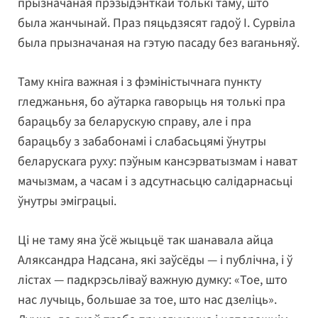
прызначаная прэзыдэнткай толькі таму, што
была жанчынай. Праз пяцьдзясят гадоў І. Сурвіла
была прызначаная на гэтую пасаду без ваганьняў.
Таму кніга важная і з фэміністычнага пункту
гледжаньня, бо аўтарка гаворыць ня толькі пра
барацьбу за беларускую справу, але і пра
барацьбу з забабонамі і слабасьцямі ўнутры
беларускага руху: пэўным кансэрватызмам і нават
мачызмам, а часам і з адсутнасьцю салідарнасьці
ўнутры эміграцыі.
Ці не таму яна ўсё жыцьцё так шанавала айца
Аляксандра Надсана, які заўсёды — і публічна, і ў
лістах — падкрэсьліваў важную думку: «Тое, што
нас лучыць, большае за тое, што нас дзеліць».