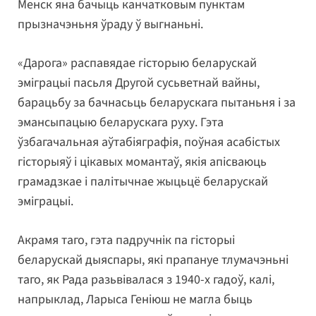
Менск яна бачыць канчатковым пунктам
прызначэньня ўраду ў выгнаньні.
«Дарога» распавядае гісторыю беларускай
эміграцыі пасьля Другой сусьветнай вайны,
барацьбу за бачнасьць беларускага пытаньня і за
эмансыпацыю беларускага руху. Гэта
ўзбагачальная аўтабіяграфія, поўная асабістых
гісторыяў і цікавых момантаў, якія апісваюць
грамадзкае і палітычнае жыцьцё беларускай
эміграцыі.
Акрамя таго, гэта падручнік па гісторыі
беларускай дыяспары, які прапануе тлумачэньні
таго, як Рада разьвівалася з 1940-х гадоў, калі,
напрыклад, Ларыса Геніюш не магла быць