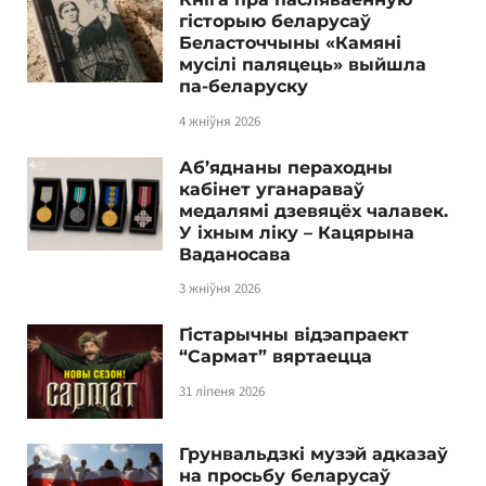
гісторыю беларусаў
Беласточчыны «Камяні
мусілі паляцець» выйшла
па-беларуску
4 жніўня 2026
Аб’яднаны пераходны
кабінет уганараваў
медалямі дзевяцёх чалавек.
У іхным ліку – Кацярына
Ваданосава
3 жніўня 2026
Гістарычны відэапраект
“Сармат” вяртаецца
31 ліпеня 2026
Грунвальдзкі музэй адказаў
на просьбу беларусаў