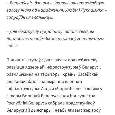
–
Веткаўскім дзецям выдалялі шчытападобную
залозу яшчэ ад нараджэння. Улады і Лукашэнка –
сапраўдныя злачынцы.
–
Для беларусаў і ўкраінцаў такая з’ява, як
Чарнобыль назаўжды засталася ў генетычным
кодзе.
Падчас выступаў гучалі заявы пра небяспеку
развіцця ядзернай інфраструктуры ў Беларусі,
размяшчэння на тэрыторыі краіны расейскай
ядзернай зброі і пашырэння ваеннай
інфраструктуры. Акцыя «Чарнобыльскі шлях» у
скверы Вольнай Беларусі каля Консульства
Рэспублікі Беларусь сабрала прадстаўнікоў
беларускай дыяспары і неабыякавых жыхароў