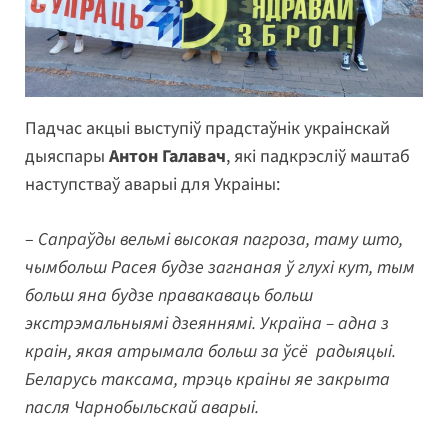
Падчас акцыі выступіў прадстаўнік украінскай
дыяспары
Антон Галавач
, які падкрэсліў маштаб
наступстваў аварыі для Украіны:
–
Сапраўды вельмі высокая пагроза, таму што,
чымбольш Расея будзе загнаная ў глухі кут, тым
больш яна будзе правакаваць больш
экстрэмальныямі дзеяннямі. Україна – адна з
краін, якая атрымала больш за ўсё радыяцыі.
Беларусь таксама, трэць краіны яе закрыта
пасля Чарнобыльскай аварыі.