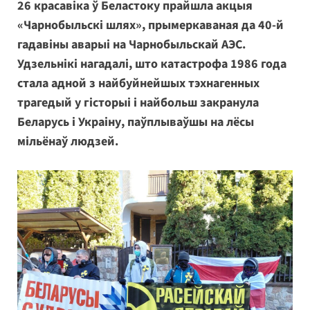
26 красавіка ў Беластоку прайшла акцыя
«Чарнобыльскі шлях», прымеркаваная да 40-й
гадавіны аварыі на Чарнобыльскай АЭС.
Удзельнікі нагадалі, што катастрофа 1986 года
стала адной з найбуйнейшых тэхнагенных
трагедый у гісторыі і найбольш закранула
Беларусь і Украіну, паўплываўшы на лёсы
мільёнаў людзей.