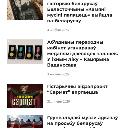
гісторыю беларусаў
Беласточчыны «Камяні
мусілі паляцець» выйшла
па-беларуску
4 жніўня 2026
Аб’яднаны пераходны
кабінет уганараваў
медалямі дзевяцёх чалавек.
У іхным ліку – Кацярына
Ваданосава
3 жніўня 2026
Гістарычны відэапраект
“Сармат” вяртаецца
31 ліпеня 2026
Грунвальдзкі музэй адказаў
на просьбу беларусаў