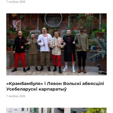
7 жніўня 2026
«Крамбамбуля» і Лявон Вольскі абвясцілі
Усебеларускі карпаратыў
7 жніўня 2026