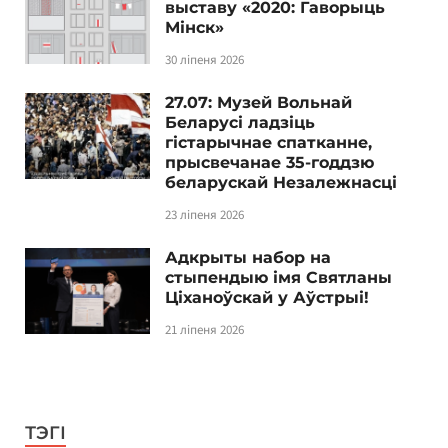
выставу «2020: Гаворыць
Мінск»
30 ліпеня 2026
27.07: Музей Вольнай
Беларусі ладзіць
гістарычнае спатканне,
прысвечанае 35-годдзю
беларускай Незалежнасці
23 ліпеня 2026
Адкрыты набор на
стыпендыю імя Святланы
Ціханоўскай у Аўстрыі!
21 ліпеня 2026
ТЭГІ