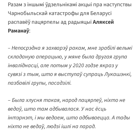
Разам з іншымі ўдзельнікамі акцыі пра наступствы
Чарнобыльскай катастрофы для Беларусі
распавёў пацярпелы ад радыяцыі
Аляксей
Раманаў
:
– Непосрэдна я захварэў ракам, мне зрабілі вельмі
складаную аперацыю, у мяне была другая група
інваліднасці, але потым у 2020 годзе якраз у
сувязі з тым, што я выступаў супраць Лукашэнкі,
пазбавілі групы, пасадзілі.
–
Была хлусня такая, народ пацярпеў, ніхто не
ведаў, што там адбывалася. У нас ёсць
інтэрнэт, і мы ведаем, што адбываецца. А тады
ніхто не ведаў, людзі ішлі на парад.