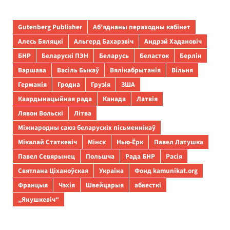
Gutenberg Publisher
Аб’яднаны пераходны кабінет
Алесь Бяляцкі
Альгерд Бахарэвіч
Андрэй Хадановіч
БНР
Беларускі ПЭН
Беларусь
Беласток
Берлін
Варшава
Васіль Быкаў
Вялікабрытанія
Вільня
Германія
Гродна
Грузія
ЗША
Каардынацыйная рада
Канада
Латвія
Лявон Вольскі
Літва
Міжнародны саюз беларускіх пісьменнікаў
Мікалай Статкевіч
Мінск
Нью-Ёрк
Павел Латушка
Павел Севярынец
Польшча
Рада БНР
Расія
Святлана Ціханоўская
Украіна
Фонд kamunikat.org
Францыя
Чэхія
Швейцарыя
абвесткі
„Янушкевіч“