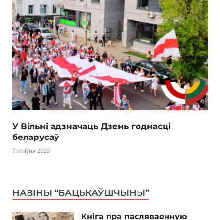
У Вільні адзначаць Дзень годнасці
беларусаў
7 жніўня 2026
НАВІНЫ “БАЦЬКАЎШЧЫНЫ”
Кніга пра пасляваенную