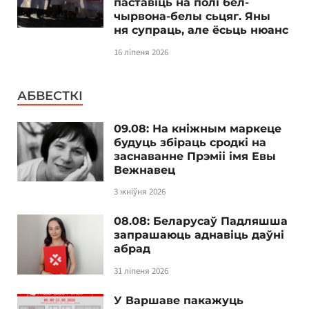
паставіць на полі бел-
чырвона-белы сьцяг. Яны
ня супраць, але ёсьць нюанс
16 ліпеня 2026
АБВЕСТКІ
09.08: На кніжным маркеце
будуць збіраць сродкі на
заснаванне Прэміі імя Евы
Вежнавец
3 жніўня 2026
08.08: Беларусаў Падляшша
запрашаюць аднавіць даўні
абрад
31 ліпеня 2026
У Варшаве пакажуць