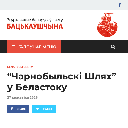
ЗБС "Бацькаўшчына"
ГАЛОЎНАЕ МЕНЮ
БЕЛАРУСЫ СВЕТУ
“Чарнобыльскі Шлях”
у Беластоку
27 красавіка 2026
SHARE
TWEET