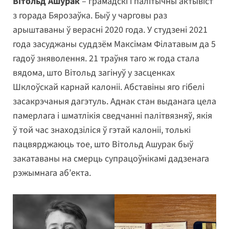
Вітольд Ашурак
– грамадскі і палітычны актывіст
з горада Бярозаўка. Быў у чарговы раз
арыштаваны ў верасні 2020 года. У студзені 2021
года засуджаны суддзём Максімам Філатавым да 5
гадоў зняволення. 21 траўня таго ж года стала
вядома, што Вітольд загінуў у засценках
Шклоўскай карнай калоніі. Абставіны яго гібелі
засакрэчаныя дагэтуль. Аднак стан выданага цела
памерлага і шматлікія сведчанні палітвязняў, якія
ў той час знаходзіліся ў гэтай калоніі, толькі
пацвярджаюць тое, што Вітольд Ашурак быў
закатаваны на смерць супрацоўнікамі дадзенага
рэжымнага аб’екта.