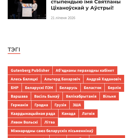
стыпендыю імя Святланы
Ціханоўскай у Аўстрыі!
21 ліпеня 2026
ТЭГІ
Gutenberg Publisher
Аб’яднаны пераходны кабінет
Алесь Бяляцкі
Альгерд Бахарэвіч
Андрэй Хадановіч
БНР
Беларускі ПЭН
Беларусь
Беласток
Берлін
Варшава
Васіль Быкаў
Вялікабрытанія
Вільня
Германія
Гродна
Грузія
ЗША
Каардынацыйная рада
Канада
Латвія
Лявон Вольскі
Літва
Міжнародны саюз беларускіх пісьменнікаў