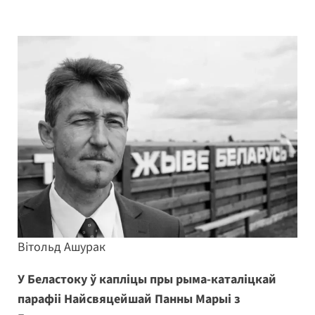
Вітольд Ашурак
У Беластоку ў капліцы пры рыма-каталіцкай
парафіі Найсвяцейшай Панны Марыі з