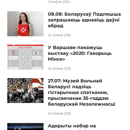
3 жніўня 2026
08.08: Беларусаў Падляшша
запрашаюць аднавіць даўні
абрад
31 ліпеня 2026
У Варшаве пакажуць
выставу «2020: Гаворыць
Мінск»
30 ліпеня 2026
27.07: Музей Вольнай
Беларусі ладзіць
гістарычнае спатканне,
прысвечанае 35-годдзю
беларускай Незалежнасці
23 ліпеня 2026
Адкрыты набор на