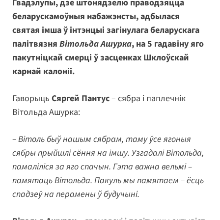
Гвадэлупы, дзе штонядзелю праводзяцца
беларускамоўныя набажэнсты, адбылася
святая імша ў інтэнцыі загінулага беларускага
палітвязня
Вітольда Ашурка
, на 5 гадавіну яго
пакутніцкай смерці ў засценках Шклоўскай
карнай калоніі.
Гаворыць
Сяргей Пантус
– сябра і паплечнік
Вітольда Ашурка:
– Вітоль быў нашым сябрам, таму ўсе ягоныя
сябры прыйшлі сёння на імшу. Узгадалі Вітольда,
памаліліся за яго спачын. Гэта важна вельмі –
памятаць Вітольда. Пакуль мы памятаем – ёсць
спадзеў на перамены ў будучыні.