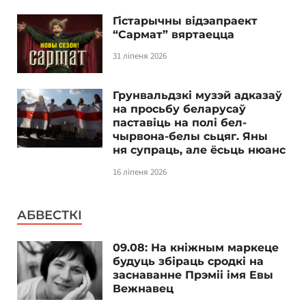
Гістарычны відэапраект
“Сармат” вяртаецца
31 ліпеня 2026
Грунвальдзкі музэй адказаў
на просьбу беларусаў
паставіць на полі бел-
чырвона-белы сьцяг. Яны
ня супраць, але ёсьць нюанс
16 ліпеня 2026
АБВЕСТКІ
09.08: На кніжным маркеце
будуць збіраць сродкі на
заснаванне Прэміі імя Евы
Вежнавец