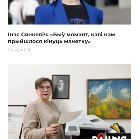
Інэс Сянкевіч: «Быў момант, калі нам
прыйшлося кінуць манетку»
7 жніўня 2026