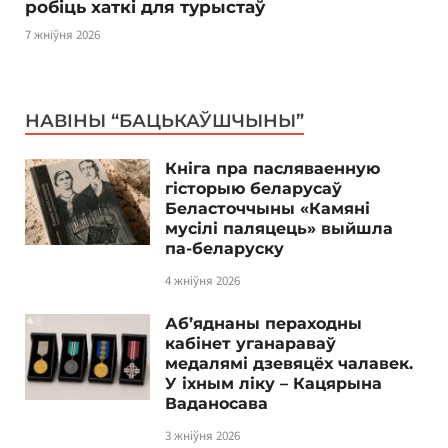
робіць хаткі для турыстаў
7 жніўня 2026
НАВІНЫ “БАЦЬКАЎШЧЫНЫ”
Кніга пра пасляваенную
гісторыю беларусаў
Беласточчыны «Камяні
мусілі паляцець» выйшла
па-беларуску
4 жніўня 2026
Аб’яднаны пераходны
кабінет уганараваў
медалямі дзевяцёх чалавек.
У іхным ліку – Кацярына
Ваданосава
3 жніўня 2026