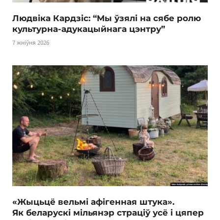
Людвіка Кардзіс: “Мы ўзялі на сябе ролю
культурна-адукацыйнага цэнтру”
7 жніўня 2026
«Жыцьцё вельмі афігенная штука».
Як беларускі мільянэр страціў усё і цяпер