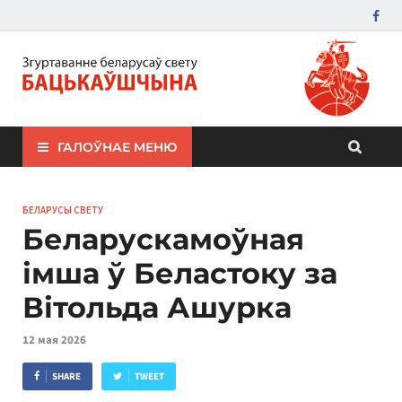
ЗБС "Бацькаўшчына"
ГАЛОЎНАЕ МЕНЮ
БЕЛАРУСЫ СВЕТУ
Беларускамоўная
імша ў Беластоку за
Вітольда Ашурка
12 мая 2026
SHARE
TWEET