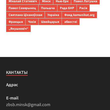
Мікалай Статкевіч
Мінск
Нью-Ёрк
Павел Латушка
Павел Севярынец
Польшча
Рада БНР
Расія
Святлана Ціханоўская
Украіна
Фонд kamunikat.org
Францыя
Чэхія
Швейцарыя
абвесткі
„Янушкевіч“
КАНТАКТЫ
Адрас
E-mail
zbsb.minsk@gmail.com