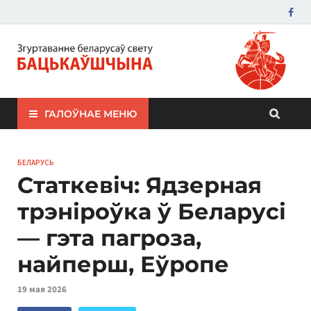
ЗБС "Бацькаўшчына"
ГАЛОЎНАЕ МЕНЮ
БЕЛАРУСЬ
Статкевіч: Ядзерная
трэніроўка ў Беларусі
— гэта пагроза,
найперш, Еўропе
19 мая 2026