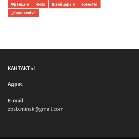
Францыя
Чэхія
Швейцарыя
абвесткі
„Янушкевіч“
КАНТАКТЫ
Адрас
E-mail
zbsb.minsk@gmail.com