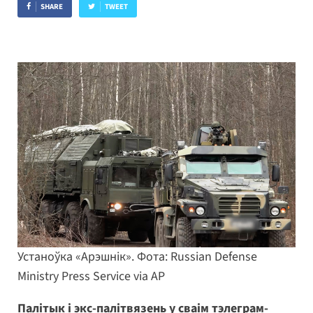
SHARE
TWEET
Устаноўка «Арэшнік». Фота: Russian Defense
Ministry Press Service via AP
Палітык і экс-палітвязень у сваім тэлеграм-