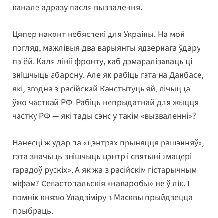
канале адразу пасля вызвалення.
Цяпер наконт небяспекі для Украіны. На мой
погляд, мажлівыя два варыянты ядзернага ўдару
па ёй. Каля лініі фронту, каб дэмаралізаваць ці
знішчыць абарону. Але як рабіць гэта на Данбасе,
які, згодна з расійскай Канстытуцыяй, лічыцца
ўжо часткай РФ. Рабіць непрыдатнай для жыцця
частку РФ — які тады сэнс у такім «вызваленні»?
Нанесці ж удар па «цэнтрах прыняцця рашэнняў»,
гэта значыць знішчыць цэнтр і святыні «мацері
гарадоў рускіх». А як жа з расійскім гістарычным
міфам? Севастопальскія «наваробы» не ў лік. І
помнік князю Уладзіміру з Масквы прыйдзецца
прыбраць.