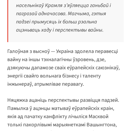
насельнікаў Крамля з’яўляецца ганьбай і
пагрозай адначасова. Магчыма, гэтыя
падзеі прымусяць іх больш рэальна
ацэньваць хаду і перспектывы вайны.
Галоўная з высноў — Украіна здолела перавесці
вайну на іншы тэхналагічны ўзровень, дзе,
дзякуючы дапамозе сваіх еўрапейскіх саюзнікаў,
энергіі свайго вольнага бізнесу і таленту
інжынераў, атрымлівае перавагу.
Няцяжка ацаніць перспектывы развіцця падзей.
Памылка ў ацэнцы матываў еўрапейскіх краін,
якія ад пачатку канфлікту лічыліся Масквой
толькі пакорлівымі марыянеткамі Вашынгтона,