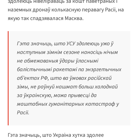
здолеюць нівеліраваць за кошт паветраных і
наземных дронаў колькасную перавагу Расіі, на
якую так спадзявалася Масква.
Гэта значыць, што УСУ здолеюць ужо ў
наступным зімнім сезоне наносіць нічым
не абмежаваныя ўдары ўласнымі
балістычнымі ракетамі па энэргетычных
аб’ектах РФ, што ва ўмовах расійскай
зімы, не раўнуй нашмат больш халоднай
за ўкраінскую, можа прывесці да
маштабных гуманітарных катастроф у
Расіі.
Гэта значыць, што Украіна хутка здолее