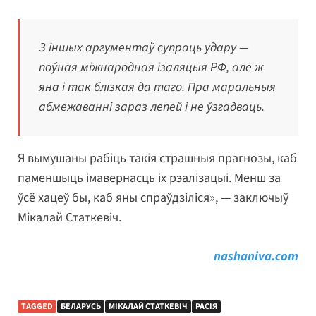
З іншых аргументаў супраць удару —
поўная міжнародная ізаляцыя РФ, але ж
яна і так блізкая да таго. Пра маральныя
абмежаванні зараз лепей і не ўзгадваць.
Я вымушаны рабіць такія страшныя прагнозы, каб
паменшыць імавернасць іх рэалізацыі. Менш за
ўсё хацеў бы, каб яны спраўдзіліся», — заключыў
Мікалай Статкевіч.
nashaniva.com
TAGGED
БЕЛАРУСЬ
МІКАЛАЙ СТАТКЕВІЧ
РАСІЯ