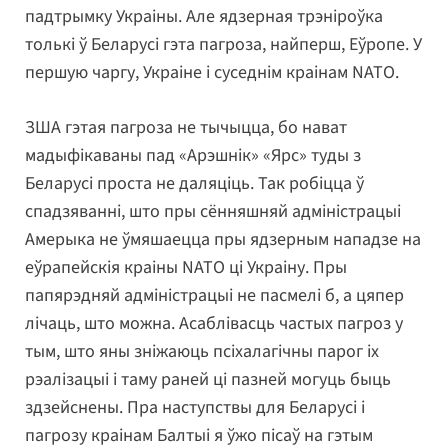
падтрымку Украіны. Але ядзерная трэніроўка
толькі ў Беларусі гэта пагроза, найперш, Еўропе. У
першую чаргу, Украіне і суседнім краінам NATO.
ЗША гэтая пагроза не тычыцца, бо нават
мадыфікаваны пад «Арэшнік» «Ярс» туды з
Беларусі проста не даляціць. Так робіцца ў
спадзяванні, што пры сённяшняй адміністрацыі
Амерыка не ўмяшаецца пры ядзерным нападзе на
еўрапейскія краіны NATO ці Украіну. Пры
папярэдняй адміністрацыі не пасмелі б, а цяпер
лічаць, што можна. Асаблівасць частых пагроз у
тым, што яны зніжаюць псіхалагічны парог іх
рэалізацыі і таму раней ці пазней могуць быць
здзейснены. Пра наступствы для Беларусі і
пагрозу краінам Балтыі я ўжо пісаў на гэтым