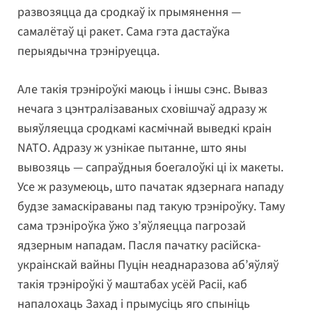
развозяцца да сродкаў іх прымянення —
самалётаў ці ракет. Сама гэта дастаўка
перыядычна трэніруецца.
Але такія трэніроўкі маюць і іншы сэнс. Вываз
нечага з цэнтралізаваных сховішчаў адразу ж
выяўляецца сродкамі касмічнай выведкі краін
NATO. Адразу ж узнікае пытанне, што яны
вывозяць — сапраўдныя боегалоўкі ці іх макеты.
Усе ж разумеюць, што пачатак ядзернага нападу
будзе замаскіраваны пад такую трэніроўку. Таму
сама трэніроўка ўжо з’яўляецца пагрозай
ядзерным нападам. Пасля пачатку расійска-
украінскай вайны Пуцін неаднаразова аб’яўляў
такія трэніроўкі ў маштабах усёй Расіі, каб
напалохаць Захад і прымусіць яго спыніць