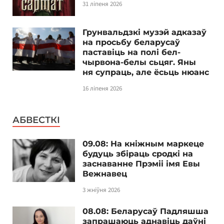
31 ліпеня 2026
Грунвальдзкі музэй адказаў
на просьбу беларусаў
паставіць на полі бел-
чырвона-белы сьцяг. Яны
ня супраць, але ёсьць нюанс
16 ліпеня 2026
АБВЕСТКІ
09.08: На кніжным маркеце
будуць збіраць сродкі на
заснаванне Прэміі імя Евы
Вежнавец
3 жніўня 2026
08.08: Беларусаў Падляшша
запрашаюць аднавіць даўні