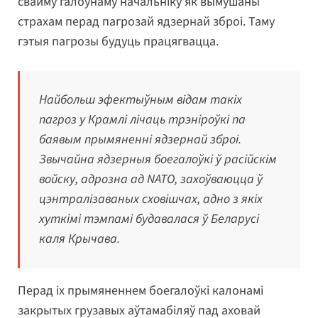
свайму галоўнаму начальніку як вымушаны
страхам перад пагрозай ядзернай зброі. Таму
гэтыя пагрозы будуць працягвацца.
Найбольш эфектыўным відам такіх
пагроз у Крамлі лічаць трэніроўкі па
баявым прымяненні ядзернай зброі.
Звычайна ядзерныя боегалоўкі ў расійскім
войску, адрозна ад NATO, захоўваюцца ў
цэнтралізаваных сховішчах, адно з якіх
хуткімі тэмпамі будавалася ў Беларусі
каля Крычава.
Перад іх прымяненнем боегалоўкі калонамі
закрытых грузавых аўтамабіляў пад аховай