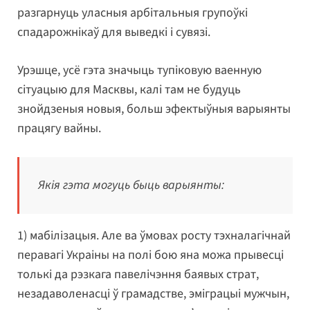
разгарнуць уласныя арбітальныя групоўкі
спадарожнікаў для выведкі і сувязі.
Урэшце, усё гэта значыць тупіковую ваенную
сітуацыю для Масквы, калі там не будуць
знойдзеныя новыя, больш эфектыўныя варыянты
працягу вайны.
Якія гэта могуць быць варыянты:
1) мабілізацыя. Але ва ўмовах росту тэхналагічнай
перавагі Украіны на полі бою яна можа прывесці
толькі да рэзкага павелічэння баявых страт,
незадаволенасці ў грамадстве, эміграцыі мужчын,