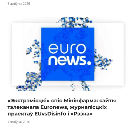
7 жніўня 2026
«Экстрэмісцкі» спіс Мінінфарма: сайты
тэлеканала Euronews, журналісцкіх
праектаў EUvsDisinfo і «Рэзка»
7 жніўня 2026