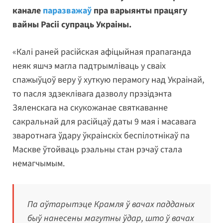
канале
паразважаў
пра варыянты працягу
вайны Расіі супраць Украіны.
«Калі раней расійская афіцыйная прапаганда
неяк яшчэ магла падтрымліваць у сваіх
спажыўцоў веру ў хуткую перамогу над Украінай,
то пасля здзеклівага дазволу прэзідэнта
Зяленскага на скукожанае святкаванне
сакральнай для расійцаў даты 9 мая і масавага
зваротнага ўдару ўкраінскіх беспілотнікаў па
Маскве ўтойваць рэальны стан рэчаў стала
немагчымым.
Па аўтарытэце Крамля ў вачах падданых
быў нанесены магутны ўдар, што ў вачах