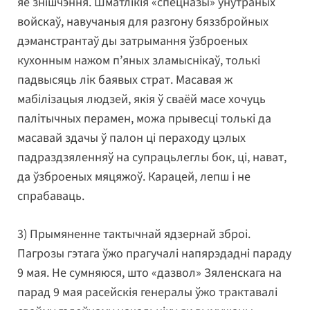
яе знішчэння. Шматлікія «спецназы» ўнутраных
войскаў, навучаныя для разгону бяззбройных
дэманстрантаў ды затрымання ўзброеных
кухонным нажом п’яных зламыснікаў, толькі
падвысяць лік баявых страт. Масавая ж
мабілізацыя людзей, якія ў сваёй масе хочуць
палітычных перамен, можа прывесці толькі да
масавай здачы ў палон ці пераходу цэлых
падраздзяленняў на супрацьлеглы бок, ці, нават,
да ўзброеных мяцяжоў. Карацей, лепш і не
спрабаваць.
3) Прымяненне тактычнай ядзернай зброі.
Пагрозы гэтага ўжо прагучалі напярэдадні параду
9 мая. Не сумняюся, што «дазвол» Зяленскага на
парад 9 мая расейскія генералы ўжо трактавалі