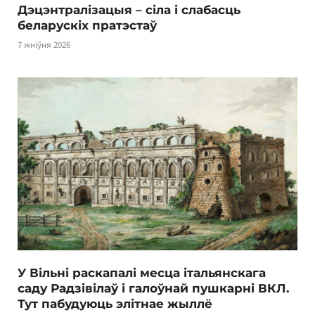
Дэцэнтралізацыя – сіла і слабасць
беларускіх пратэстаў
7 жніўня 2026
У Вільні раскапалі месца італьянскага
саду Радзівілаў і галоўнай пушкарні ВКЛ.
Тут пабудуюць элітнае жыллё