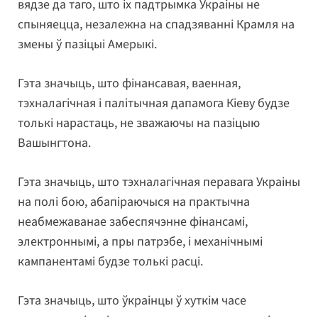
вядзе да таго, што іх падтрымка Украіны не
спыняецца, незалежна на спадзяванні Крамля на
змены ў пазіцыі Амерыкі.
Гэта значыць, што фінансавая, ваенная,
тэхналагічная і палітычная дапамога Кіеву будзе
толькі нарастаць, не зважаючы на пазіцыю
Вашынгтона.
Гэта значыць, што тэхналагічная перавага Украіны
на полі бою, абапіраючыся на практычна
неабмежаванае забеспячэнне фінансамі,
электроннымі, а пры патрэбе, і механічнымі
кампанентамі будзе толькі расці.
Гэта значыць, што ўкраінцы ў хуткім часе