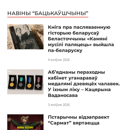
НАВІНЫ “БАЦЬКАЎШЧЫНЫ”
Кніга пра пасляваенную
гісторыю беларусаў
Беласточчыны «Камяні
мусілі паляцець» выйшла
па-беларуску
4 жніўня 2026
Аб’яднаны пераходны
кабінет уганараваў
медалямі дзевяцёх чалавек.
У іхным ліку – Кацярына
Ваданосава
3 жніўня 2026
Гістарычны відэапраект
“Сармат” вяртаецца