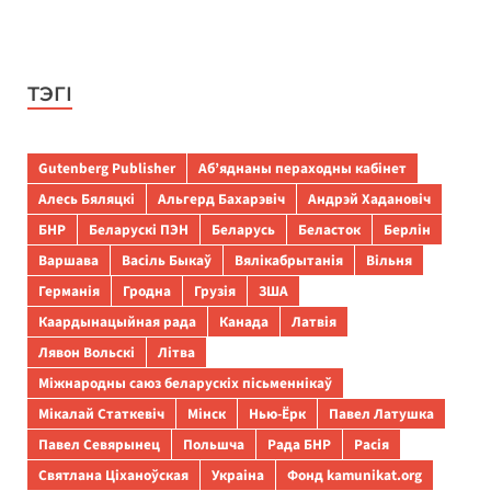
ТЭГІ
Gutenberg Publisher
Аб’яднаны пераходны кабінет
Алесь Бяляцкі
Альгерд Бахарэвіч
Андрэй Хадановіч
БНР
Беларускі ПЭН
Беларусь
Беласток
Берлін
Варшава
Васіль Быкаў
Вялікабрытанія
Вільня
Германія
Гродна
Грузія
ЗША
Каардынацыйная рада
Канада
Латвія
Лявон Вольскі
Літва
Міжнародны саюз беларускіх пісьменнікаў
Мікалай Статкевіч
Мінск
Нью-Ёрк
Павел Латушка
Павел Севярынец
Польшча
Рада БНР
Расія
Святлана Ціханоўская
Украіна
Фонд kamunikat.org