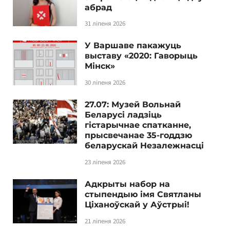
абрад
31 ліпеня 2026
У Варшаве пакажуць
выставу «2020: Гаворыць
Мінск»
30 ліпеня 2026
27.07: Музей Вольнай
Беларусі ладзіць
гістарычнае спатканне,
прысвечанае 35-годдзю
беларускай Незалежнасці
23 ліпеня 2026
Адкрыты набор на
стыпендыю імя Святланы
Ціханоўскай у Аўстрыі!
21 ліпеня 2026