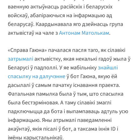
ваенную актыўнасць расійскіх і беларускіх
войскаў, абапіраючыся на інфармацыю ад
беларусаў. Каардынавала яго дзейнасць група
актывістаў на чале з
Антонам Матолькам
.
«Справа Гаюна» пачалася пасля таго, як сілавікі
затрымалі
актывістку, якая некалькі гадоў жыла ў
Беларусі ў падполлі. У яе мабільніку
знайшлі
спасылку на далучэнне
ў бот Гаюна, якую ёй
дасылалі ў самым пачатку існавання праекта.
Фатальная памылка была ў тым, што спасылка
была бестэрміновая. А таму сілавікі змаглі
падключыцца да бота і выпампаваць адтуль усю
інфармацыю. Яны атрымалі паведамленні
акаўнтаў, якія пісалі ў бот, а таксама іхнія ID і
імёны карыстальнікаў.