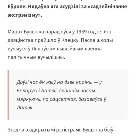
Еўропе. Нядаўна яго асудзілі за «садзейнічанне
экстрэмізму».
Марат Бушэнка нарадзіўся ў 1969 годзе. Яго
дзяцінства прайшло ў Клецку. Пасля школы
вучыўся ў Львоўскім вышэйшым ваенна-
палітычным вучылішчы.
Доўгі час ён жыў на дзве краіны — у
Беларусі і Латвіі. Апошнім часам,
мяркуючы па сацсетках, базаваўся ў
Латвіі.
Згодна з адкрытымі рэгістрамі, Бушэнка быў