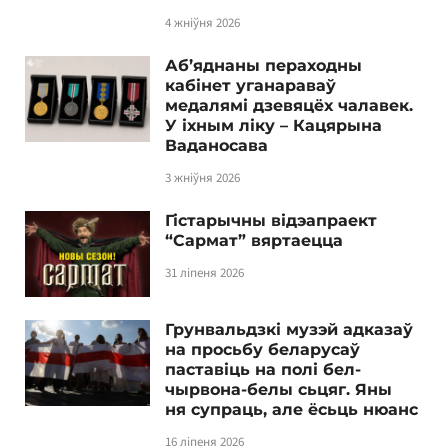
4 жніўня 2026
Аб’яднаны пераходны
кабінет уганараваў
медалямі дзевяцёх чалавек.
У іхным ліку – Кацярына
Ваданосава
3 жніўня 2026
Гістарычны відэапраект
“Сармат” вяртаецца
31 ліпеня 2026
Грунвальдзкі музэй адказаў
на просьбу беларусаў
паставіць на полі бел-
чырвона-белы сьцяг. Яны
ня супраць, але ёсьць нюанс
16 ліпеня 2026