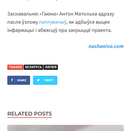
Заснавальнік «Гаюна» Антон Матолька адразу
пасля ўзлому
патлумачыў
, як адбыўся выцек
інфармацыі і абвясціў пра закрыццё праекта.
nashaniva.com
TAGGED
БЕЛАРУСЬ
ЛАТВІЯ
SHARE
TWEET
RELATED POSTS