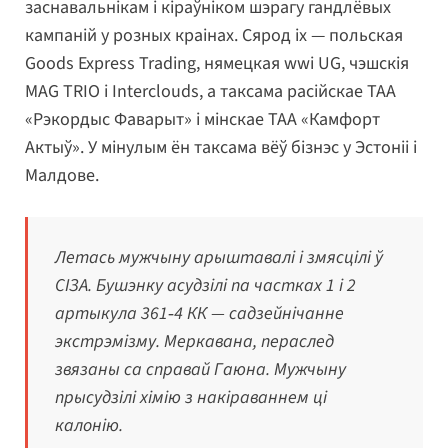
заснавальнікам і кіраўніком шэрагу гандлёвых
кампаній у розных краінах. Сярод іх — польская
Goods Express Trading, нямецкая wwi UG, чэшскія
MAG TRIO і Interclouds, а таксама расійскае ТАА
«Рэкордыс Фаварыт» і мінскае ТАА «Камфорт
Актыў». У мінулым ён таксама вёў бізнэс у Эстоніі і
Малдове.
Летась мужчыну арыштавалі і змясцілі ў
СІЗА. Бушэнку асудзілі па частках 1 і 2
артыкула 361‑4 КК — садзейнічанне
экстрэмізму. Меркавана, пераслед
звязаны са справай Гаюна. Мужчыну
прысудзілі хімію з накіраваннем ці
калонію.