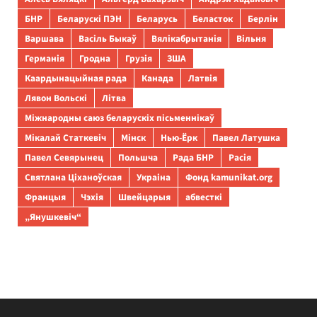
БНР
Беларускі ПЭН
Беларусь
Беласток
Берлін
Варшава
Васіль Быкаў
Вялікабрытанія
Вільня
Германія
Гродна
Грузія
ЗША
Каардынацыйная рада
Канада
Латвія
Лявон Вольскі
Літва
Міжнародны саюз беларускіх пісьменнікаў
Мікалай Статкевіч
Мінск
Нью-Ёрк
Павел Латушка
Павел Севярынец
Польшча
Рада БНР
Расія
Святлана Ціханоўская
Украіна
Фонд kamunikat.org
Францыя
Чэхія
Швейцарыя
абвесткі
„Янушкевіч“