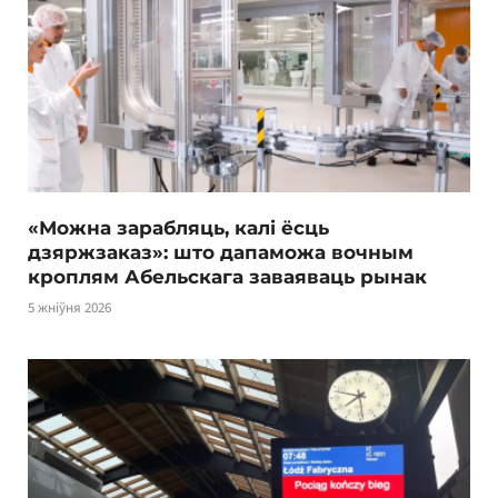
«Можна зарабляць, калі ёсць
дзяржзаказ»: што дапаможа вочным
кроплям Абельскага заваяваць рынак
5 жніўня 2026