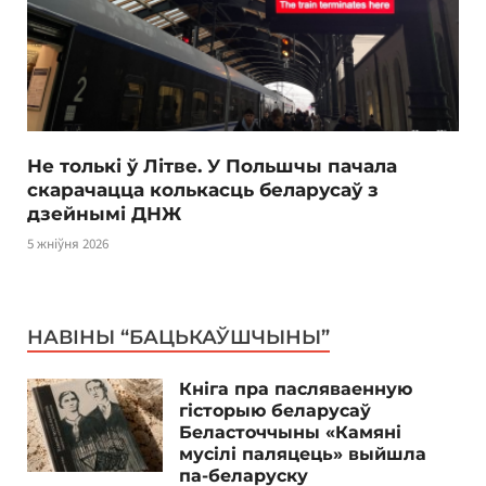
Не толькі ў Літве. У Польшчы пачала
скарачацца колькасць беларусаў з
дзейнымі ДНЖ
5 жніўня 2026
НАВІНЫ “БАЦЬКАЎШЧЫНЫ”
Кніга пра пасляваенную
гісторыю беларусаў
Беласточчыны «Камяні
мусілі паляцець» выйшла
па-беларуску