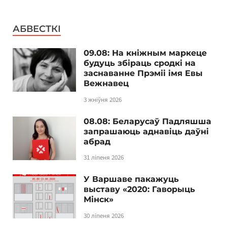
АБВЕСТКІ
09.08: На кніжным маркеце
будуць збіраць сродкі на
заснаванне Прэміі імя Евы
Вежнавец
3 жніўня 2026
08.08: Беларусаў Падляшша
запрашаюць аднавіць даўні
абрад
31 ліпеня 2026
У Варшаве пакажуць
выставу «2020: Гаворыць
Мінск»
30 ліпеня 2026