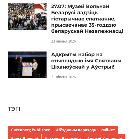
27.07: Музей Вольнай
Беларусі ладзіць
гістарычнае спатканне,
прысвечанае 35-годдзю
беларускай Незалежнасці
23 ліпеня 2026
Адкрыты набор на
стыпендыю імя Святланы
Ціханоўскай у Аўстрыі!
21 ліпеня 2026
ТЭГІ
Gutenberg Publisher
Аб’яднаны пераходны кабінет
Алесь Бяляцкі
Альгерд Бахарэвіч
Андрэй Хадановіч