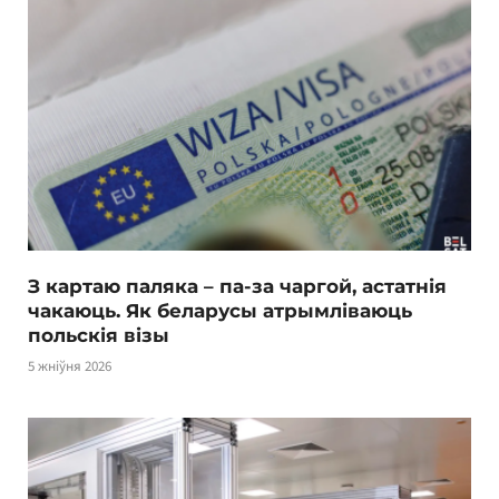
З картаю паляка – па-за чаргой, астатнія
чакаюць. Як беларусы атрымліваюць
польскія візы
5 жніўня 2026