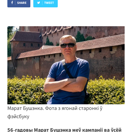
SHARE
TWEET
Марат Бушэнка. Фота з ягонай старонкі ў
фэйсбуку
56‑гадовы Марат Бушэнка меў кампаніі ва ўсёй