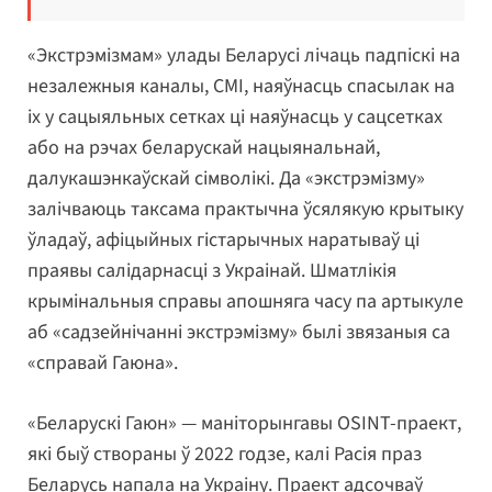
«Экстрэмізмам» улады Беларусі лічаць падпіскі на
незалежныя каналы, СМІ, наяўнасць спасылак на
іх у сацыяльных сетках ці наяўнасць у сацсетках
або на рэчах беларускай нацыянальнай,
далукашэнкаўскай сімволікі. Да «экстрэмізму»
залічваюць таксама практычна ўсялякую крытыку
ўладаў, афіцыйных гістарычных наратываў ці
праявы салідарнасці з Украінай. Шматлікія
крымінальныя справы апошняга часу па артыкуле
аб «садзейнічанні экстрэмізму» былі звязаныя са
«справай Гаюна».
«Беларускі Гаюн» — маніторынгавы OSINT-праект,
які быў створаны ў 2022 годзе, калі Расія праз
Беларусь напала на Украіну. Праект адсочваў