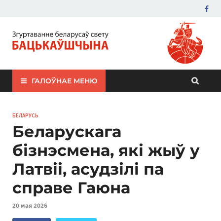
ЗБС "Бацькаўшчына"
ГАЛОЎНАЕ МЕНЮ
БЕЛАРУСЬ
Беларускага
бізнэсмена, які жыў у
Латвіі, асудзілі па
справе Гаюна
20 мая 2026