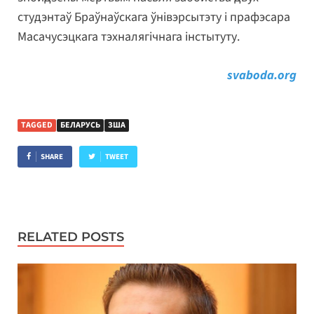
студэнтаў Браўнаўскага ўнівэрсытэту і прафэсара
Масачусэцкага тэхналягічнага інстытуту.
svaboda.org
TAGGED
БЕЛАРУСЬ
ЗША
SHARE
TWEET
RELATED POSTS