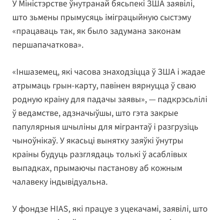
У Міністэрстве ўнутранай бясьпекі ЗША заявілі,
што зьмены прымусяць іміграцыйную сыстэму
«працаваць так, як было задумана законам
першапачаткова».
«Іншаземец, які часова знаходзіцца ў ЗША і жадае
атрымаць грын-карту, павінен вярнуцца ў сваю
родную краіну для падачы заявы», — падкрэсьлілі
ў ведамстве, адзначыўшы, што гэта закрые
папулярныя шчыліны для мігрантаў і разгрузіць
чыноўнікаў. У якасьці вынятку заяўкі ўнутры
краіны будуць разглядаць толькі ў асаблівых
выпадках, прымаючы пастанову аб кожным
чалавеку індывідуальна.
У фондзе HIAS, які працуе з уцекачамі, заявілі, што