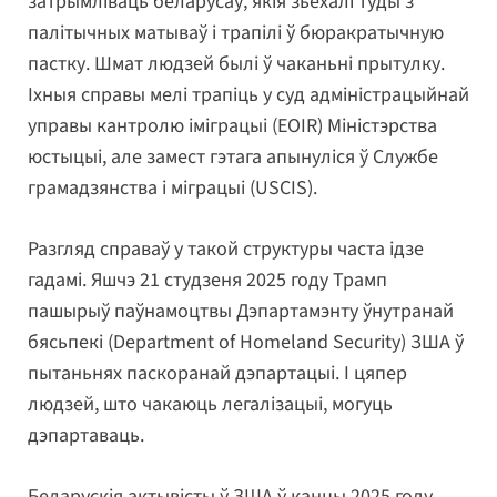
затрымліваць беларусаў, якія зьехалі туды з
палітычных матываў і трапілі ў бюракратычную
пастку. Шмат людзей былі ў чаканьні прытулку.
Іхныя справы мелі трапіць у суд адміністрацыйнай
управы кантролю іміграцыі (EOIR) Міністэрства
юстыцыі, але замест гэтага апынуліся ў Службе
грамадзянства і міграцыі (USCIS).
Разгляд справаў у такой структуры часта ідзе
гадамі. Яшчэ 21 студзеня 2025 году Трамп
пашырыў паўнамоцтвы Дэпартамэнту ўнутранай
бясьпекі (Department of Homeland Security) ЗША ў
пытаньнях паскоранай дэпартацыі. І цяпер
людзей, што чакаюць легалізацыі, могуць
дэпартаваць.
Беларускія актывісты ў ЗША ў канцы 2025 году