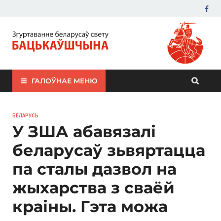
ЗБС "Бацькаўшчына"
ГАЛОЎНАЕ МЕНЮ
БЕЛАРУСЬ
У ЗША абавязалі
беларусаў зьвяртацца
па сталы дазвол на
жыхарства з сваёй
краіны. Гэта можа