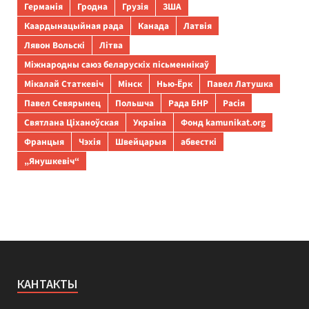
Германія
Гродна
Грузія
ЗША
Каардынацыйная рада
Канада
Латвія
Лявон Вольскі
Літва
Міжнародны саюз беларускіх пісьменнікаў
Мікалай Статкевіч
Мінск
Нью-Ёрк
Павел Латушка
Павел Севярынец
Польшча
Рада БНР
Расія
Святлана Ціханоўская
Украіна
Фонд kamunikat.org
Францыя
Чэхія
Швейцарыя
абвесткі
„Янушкевіч“
КАНТАКТЫ