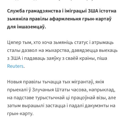
Служба грамадзянства і іміграцыі ЗША істотна
зьмяніла правілы афармленьня грын-картаў
для іншаземцаў.
Цяпер тым, хто хоча зьмяніць статус і атрымаць
сталы дазвол на жыхарства, давядзецца выехаць
з ЗША і падаваць заяўку з сваёй краіны, піша
Reuters
.
Новыя правілы тычацца тых мігрантаў, якія
прыехалі ў Злучаныя Штаты часова, напрыклад,
на падставе турыстычнай ці працоўнай візы, але
затым вырашылі застацца і падалі дакумэнты на
грын-карту.