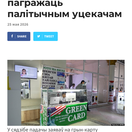
пагражаць
палітычным уцекачам
25 мая 2026
SHARE
TWEET
У сядзібе падачы заяваў на грын-карту