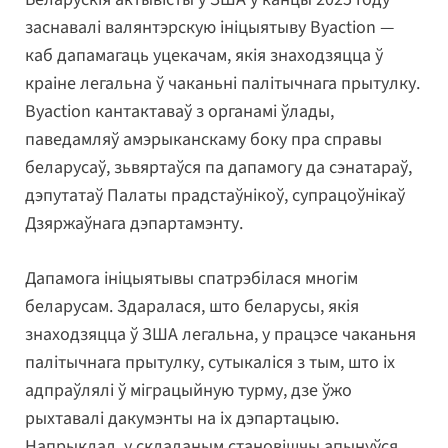
заснавалі валянтэрскую ініцыятыву Byaction —
каб дапамагаць уцекачам, якія знаходзяцца ў
краіне легальна ў чаканьні палітычнага прытулку.
Byaction кантактаваў з органамі ўлады,
паведамляў амэрыканскаму боку пра справы
беларусаў, зьвяртаўся па дапамогу да сэнатараў,
дэпутатаў Палаты прадстаўнікоў, супрацоўнікаў
Дзяржаўнага дэпартамэнту.
Дапамога ініцыятывы спатрэбілася многім
беларусам. Здаралася, што беларусы, якія
знаходзяцца ў ЗША легальна, у працэсе чаканьня
палітычнага прытулку, сутыкаліся з тым, што іх
адпраўлялі ў міграцыйную турму, дзе ўжо
рыхтавалі дакумэнты на іх дэпартацыю.
Напрыклад, у складаным становішчы апынуўся