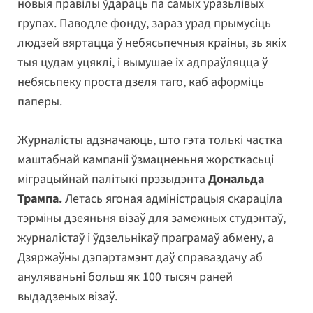
новыя правілы ўдараць па самых уразьлівых
групах. Паводле фонду, зараз урад прымусіць
людзей вяртацца ў небясьпечныя краіны, зь якіх
тыя цудам уцяклі, і вымушае іх адпраўляцца ў
небясьпеку проста дзеля таго, каб аформіць
паперы.
Журналісты адзначаюць, што гэта толькі частка
маштабнай кампаніі ўзмацненьня жорсткасьці
міграцыйнай палітыкі прэзыдэнта
Дональда
Трампа.
Летась ягоная адміністрацыя скараціла
тэрміны дзеяньня візаў для замежных студэнтаў,
журналістаў і ўдзельнікаў праграмаў абмену, а
Дзяржаўны дэпартамэнт даў справаздачу аб
ануляваньні больш як 100 тысяч раней
выдадзеных візаў.