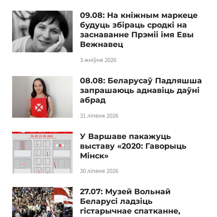
09.08: На кніжным маркеце
будуць збіраць сродкі на
заснаванне Прэміі імя Евы
Вежнавец
3 жніўня 2026
08.08: Беларусаў Падляшша
запрашаюць аднавіць даўні
абрад
31 ліпеня 2026
У Варшаве пакажуць
выставу «2020: Гаворыць
Мінск»
30 ліпеня 2026
27.07: Музей Вольнай
Беларусі ладзіць
гістарычнае спатканне,