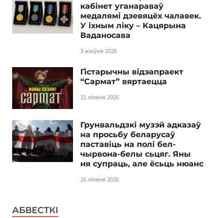
кабінет уганараваў
медалямі дзевяцёх чалавек.
У іхным ліку – Кацярына
Ваданосава
3 жніўня 2026
Гістарычны відэапраект
“Сармат” вяртаецца
31 ліпеня 2026
Грунвальдзкі музэй адказаў
на просьбу беларусаў
паставіць на полі бел-
чырвона-белы сьцяг. Яны
ня супраць, але ёсьць нюанс
16 ліпеня 2026
АБВЕСТКІ