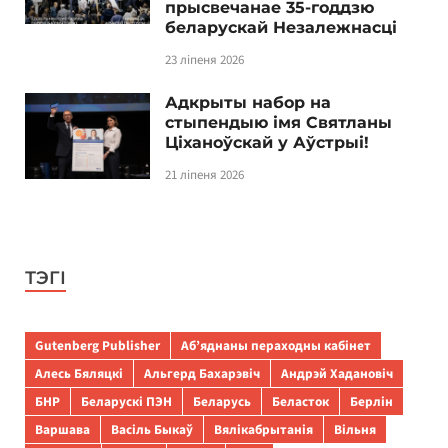
прысвечанае 35-годдзю
беларускай Незалежнасці
23 ліпеня 2026
Адкрыты набор на
стыпендыю імя Святланы
Ціханоўскай у Аўстрыі!
21 ліпеня 2026
ТЭГІ
Gutenberg Publisher
Аб’яднаны пераходны кабінет
Алесь Бяляцкі
Альгерд Бахарэвіч
Андрэй Хадановіч
БНР
Беларускі ПЭН
Беларусь
Беласток
Берлін
Варшава
Васіль Быкаў
Вялікабрытанія
Вільня