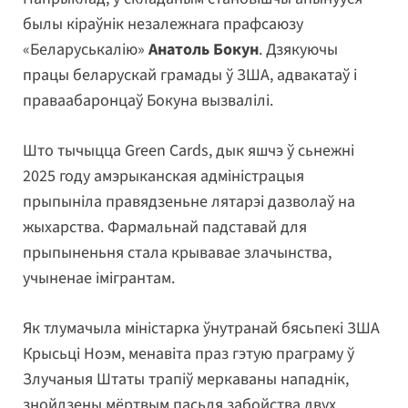
былы кіраўнік незалежнага прафсаюзу
«Беларуськалію»
Анатоль Бокун
. Дзякуючы
працы беларускай грамады ў ЗША, адвакатаў і
праваабаронцаў Бокуна вызвалілі.
Што тычыцца Green Cards, дык яшчэ ў сьнежні
2025 году амэрыканская адміністрацыя
прыпыніла правядзеньне лятарэі дазволаў на
жыхарства. Фармальнай падставай для
прыпыненьня стала крывавае злачынства,
учыненае імігрантам.
Як тлумачыла міністарка ўнутранай бясьпекі ЗША
Крысьці Ноэм, менавіта праз гэтую праграму ў
Злучаныя Штаты трапіў меркаваны нападнік,
знойдзены мёртвым пасьля забойства двух