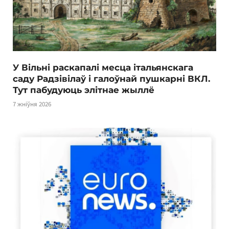
У Вільні раскапалі месца італьянскага
саду Радзівілаў і галоўнай пушкарні ВКЛ.
Тут пабудуюць элітнае жыллё
7 жніўня 2026