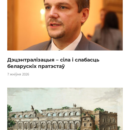
Дэцэнтралізацыя – сіла і слабасць
беларускіх пратэстаў
7 жніўня 2026