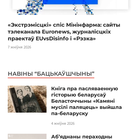
«Экстрэмісцкі» спіс Мінінфарма: сайты
тэлеканала Euronews, журналісцкіх
праектаў EUvsDisinfo і «Рэзка»
7 жніўня 2026
НАВІНЫ “БАЦЬКАЎШЧЫНЫ”
Кніга пра пасляваенную
гісторыю беларусаў
Беласточчыны «Камяні
мусілі паляцець» выйшла
па-беларуску
4 жніўня 2026
Аб’яднаны пераходны