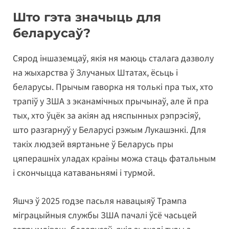
Што гэта значыць для
беларусаў?
Сярод іншаземцаў, якія ня маюць сталага дазволу
на жыхарства ў Злучаных Штатах, ёсьць і
беларусы. Прычым гаворка ня толькі пра тых, хто
трапіў у ЗША з эканамічных прычынаў, але й пра
тых, хто ўцёк за акіян ад няспынных рэпрэсіяў,
што разгарнуў у Беларусі рэжым Лукашэнкі. Для
такіх людзей вяртаньне ў Беларусь пры
цяперашніх уладах краіны можа стаць фатальным
і скончыцца катаваньнямі і турмой.
Яшчэ ў 2025 годзе пасьля навацыяў Трампа
міграцыйныя службы ЗША пачалі ўсё часьцей