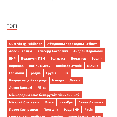
ТЭГІ
Gutenberg Publisher
Аб’яднаны пераходны кабінет
Алесь Бяляцкі
Альгерд Бахарэвіч
Андрэй Хадановіч
БНР
Беларускі ПЭН
Беларусь
Беласток
Берлін
Варшава
Васіль Быкаў
Вялікабрытанія
Вільня
Германія
Гродна
Грузія
ЗША
Каардынацыйная рада
Канада
Латвія
Лявон Вольскі
Літва
Міжнародны саюз беларускіх пісьменнікаў
Мікалай Статкевіч
Мінск
Нью-Ёрк
Павел Латушка
Павел Севярынец
Польшча
Рада БНР
Расія
Святлана Ціханоўская
Украіна
Фонд kamunikat.org