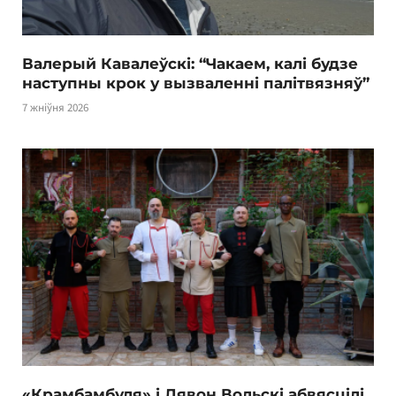
Валерый Кавалеўскі: “Чакаем, калі будзе
наступны крок у вызваленні палітвязняў”
7 жніўня 2026
«Крамбамбуля» і Лявон Вольскі абвясцілі