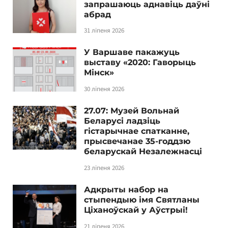
запрашаюць аднавіць даўні
абрад
31 ліпеня 2026
У Варшаве пакажуць
выставу «2020: Гаворыць
Мінск»
30 ліпеня 2026
27.07: Музей Вольнай
Беларусі ладзіць
гістарычнае спатканне,
прысвечанае 35-годдзю
беларускай Незалежнасці
23 ліпеня 2026
Адкрыты набор на
стыпендыю імя Святланы
Ціханоўскай у Аўстрыі!
21 ліпеня 2026