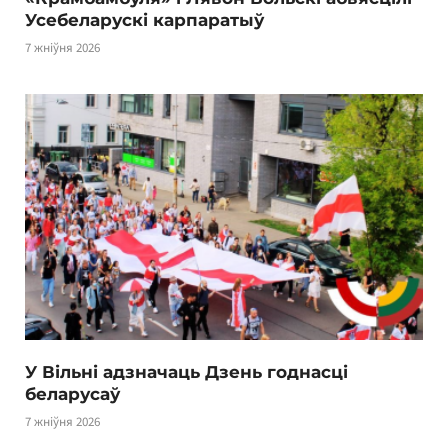
Усебеларускі карпаратыў
7 жніўня 2026
У Вільні адзначаць Дзень годнасці
беларусаў
7 жніўня 2026