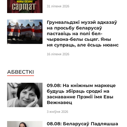
31 ліпеня 2026
Грунвальдзкі музэй адказаў
на просьбу беларусаў
паставіць на полі бел-
чырвона-белы сьцяг. Яны
ня супраць, але ёсьць нюанс
16 ліпеня 2026
АБВЕСТКІ
09.08: На кніжным маркеце
будуць збіраць сродкі на
заснаванне Прэміі імя Евы
Вежнавец
3 жніўня 2026
08.08: Беларусаў Падляшша