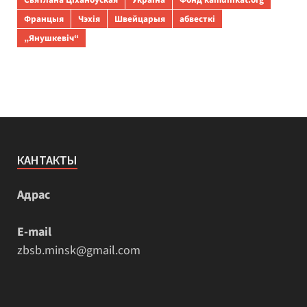
Францыя
Чэхія
Швейцарыя
абвесткі
„Янушкевіч“
КАНТАКТЫ
Адрас
E-mail
zbsb.minsk@gmail.com