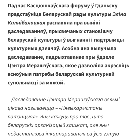
Падчас Касцюшкаўскага форуму ў Гданьску
прадстаўніца Беларускай рады культуры
Эліна
Калнібалоцкая
распавяла пра вынікі
даследаванняў, прысвечаных становішчу
беларускай культуры ў выгнанні і падтрымцы
культурных дзеячаў. Асобна яна вылучыла
даследаванне, падрыхтаванае пры ўдзеле
Цэнтра Мерашэўскага, якое дазволіла акрэсліць
асноўныя патрэбы беларускай культурнай
супольнасці за мяжой.
– Даследаванне Цэнтра Мерашэўскага вельмі
цікава называецца – «Нявыкарыстаны
патэнцыял». Яны кажуць пра тое, што
беларускіх арганізацый зашмат, але яны
недастаткова інкарпараваныя ва ўсю гэтую