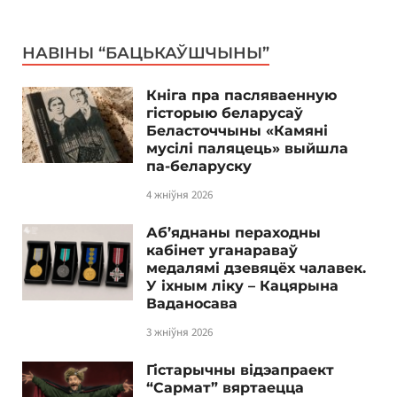
НАВІНЫ “БАЦЬКАЎШЧЫНЫ”
Кніга пра пасляваенную
гісторыю беларусаў
Беласточчыны «Камяні
мусілі паляцець» выйшла
па-беларуску
4 жніўня 2026
Аб’яднаны пераходны
кабінет уганараваў
медалямі дзевяцёх чалавек.
У іхным ліку – Кацярына
Ваданосава
3 жніўня 2026
Гістарычны відэапраект
“Сармат” вяртаецца