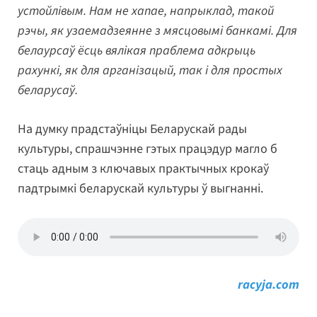
устойлівым. Нам не хапае, напрыклад, такой
рэчы, як узаемадзеянне з мясцовымі банкамі. Для
белаурсаў ёсць вялікая праблема адкрыць
рахункі, як для арганізацый, так і для простых
беларусаў.
На думку прадстаўніцы Беларускай рады
культуры, спрашчэнне гэтых працэдур магло б
стаць адным з ключавых практычных крокаў
падтрымкі беларускай культуры ў выгнанні.
racyja.com