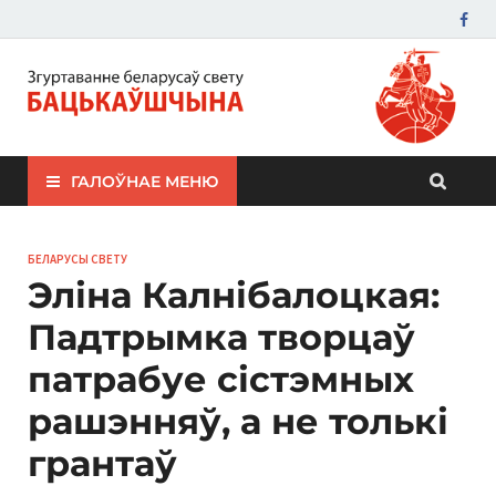
ЗБС "Бацькаўшчына"
ГАЛОЎНАЕ МЕНЮ
БЕЛАРУСЫ СВЕТУ
Эліна Калнібалоцкая:
Падтрымка творцаў
патрабуе сістэмных
рашэнняў, а не толькі
грантаў