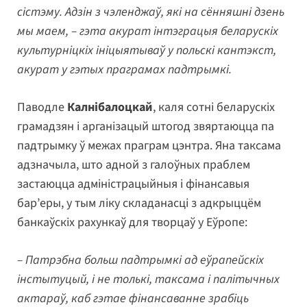
сістэму. Адзін з чэленджаў, які на сённяшні дзень
мы маем, – гэта акурат інтэграцыя беларускіх
культурніцкіх ініцыятываў у польскі кантэкст,
акурат у гэтых праграмах падтрымкі.
Паводле
Калнібалоцкай
, каля сотні беларускіх
грамадзян і арганізацый штогод звяртаюцца па
падтрымку ў межах праграм цэнтра. Яна таксама
адзначыла, што адной з галоўных праблем
застаюцца адміністрацыйныя і фінансавыя
бар’еры, у тым ліку складанасці з адкрыццём
банкаўскіх рахункаў для творцаў у Еўропе:
– Патрэбна больш падтрымкі ад еўрапейскіх
інстытуцый, і не толькі, таксама і палітычных
актараў, каб гэтае фінансаванне зрабіць