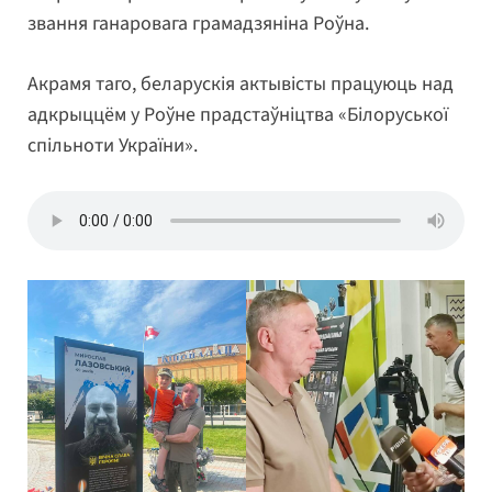
звання ганаровага грамадзяніна Роўна.
Акрамя таго, беларускія актывісты працуюць над
адкрыццём у Роўне прадстаўніцтва «Білоруської
спільноти України».