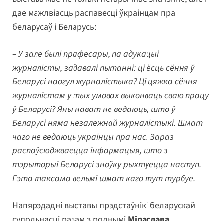
дае мажлвіасць распавесці ўкраінцам пра
беларусаў і Беларусь:
– У зале былі прафесары, па адукацыі
журналісты, задавалі пытанні: ці ёсць сёння ў
Беларусі наогул журналістыка? Ці цяжка сёння
журналістам у тых умовах выконваць сваю працу
ў Беларусі? Яны нават не ведаюць, што ў
Беларусі няма незалежнай журналістыкі. Шмат
чаго не ведаюць украінцы пра нас. Зараз
распаўсюджваецца інфармацыя, што з
тэрыторыі Беларусі зноўку рыхтуецца наступ.
Гэта таксама вельмі шмат каго тут турбуе.
Напярэдадні выставы прадстаўнікі беларускай
супольнасці разам з роднымі
Міраслава