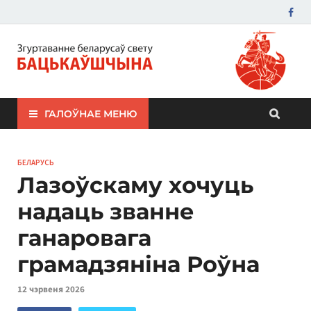
ЗБС "Бацькаўшчына"
ГАЛОЎНАЕ МЕНЮ
БЕЛАРУСЬ
Лазоўскаму хочуць
надаць званне
ганаровага
грамадзяніна Роўна
12 чэрвеня 2026