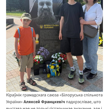
Кіраўнік грамадскага саюза «Білоруська спільнота
України»
Аляксей Францкевіч
падкрэслівае, што
выстава мае не толькі гістарычнае значэнне, але і