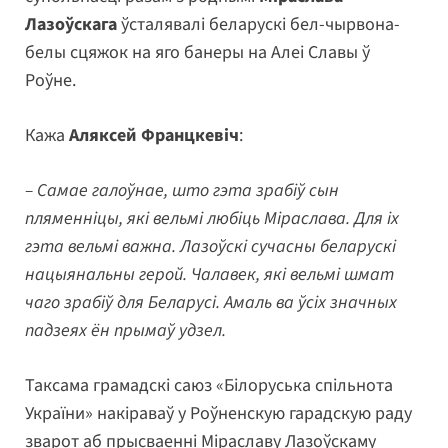
Лазоўскага
ўсталявалі беларускі бел-чырвона-
белы сцяжок на яго банеры на Алеі Славы ў
Роўне.
Кажа
Аляксей Францкевіч
:
– Самае галоўнае, што гэта зрабіў сын
пляменніцы, які вельмі любіць Міраслава. Для іх
гэта вельмі важна. Лазоўскі сучасны беларускі
нацыянальны герой. Чалавек, які вельмі шмат
чаго зрабіў для Беларусі. Амаль ва ўсіх значных
падзеях ён прымаў удзел.
Таксама грамадскі саюз «Білоруська спільнота
України» накіраваў у Роўненскую гарадскую раду
зварот аб прысваенні Міраславу Лазоўскаму