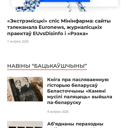
«Экстрэмісцкі» спіс Мінінфарма: сайты
тэлеканала Euronews, журналісцкіх
праектаў EUvsDisinfo і «Рэзка»
7 жніўня 2026
НАВІНЫ “БАЦЬКАЎШЧЫНЫ”
Кніга пра пасляваенную
гісторыю беларусаў
Беласточчыны «Камяні
мусілі паляцець» выйшла
па-беларуску
4 жніўня 2026
Аб’яднаны пераходны