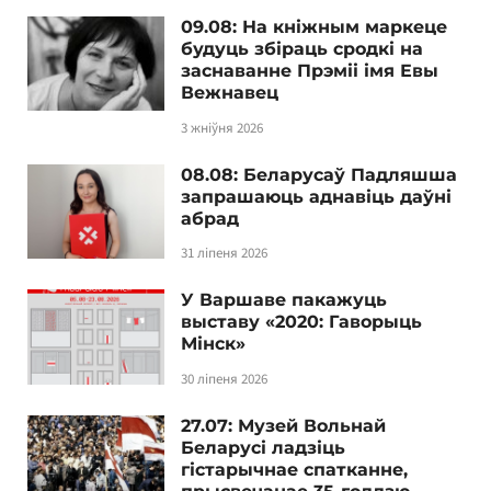
09.08: На кніжным маркеце
будуць збіраць сродкі на
заснаванне Прэміі імя Евы
Вежнавец
3 жніўня 2026
08.08: Беларусаў Падляшша
запрашаюць аднавіць даўні
абрад
31 ліпеня 2026
У Варшаве пакажуць
выставу «2020: Гаворыць
Мінск»
30 ліпеня 2026
27.07: Музей Вольнай
Беларусі ладзіць
гістарычнае спатканне,