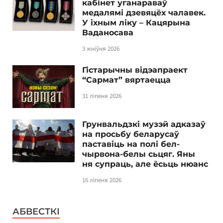
кабінет уганараваў
медалямі дзевяцёх чалавек.
У іхным ліку – Кацярына
Ваданосава
3 жніўня 2026
Гістарычны відэапраект
“Сармат” вяртаецца
31 ліпеня 2026
Грунвальдзкі музэй адказаў
на просьбу беларусаў
паставіць на полі бел-
чырвона-белы сьцяг. Яны
ня супраць, але ёсьць нюанс
16 ліпеня 2026
АБВЕСТКІ