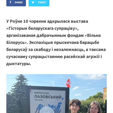
SHARE
TWEET
У Роўне 10 чэрвеня адкрылася выстава
«Гісторыя беларускага супраціву»,
арганізаваная дабрачынным фондам «Вільна
Білорусь». Экспазіцыя прысвечана барацьбе
беларусаў за свабоду і незалежнасць, а таксама
сучаснаму супрацьстаянню расейскай агрэсіі і
дыктатуры.