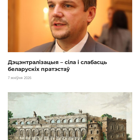
Дэцэнтралізацыя – сіла і слабасць
беларускіх пратэстаў
7 жніўня 2026