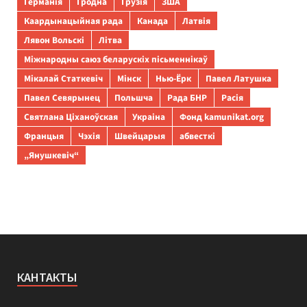
Германія
Гродна
Грузія
ЗША
Каардынацыйная рада
Канада
Латвія
Лявон Вольскі
Літва
Міжнародны саюз беларускіх пісьменнікаў
Мікалай Статкевіч
Мінск
Нью-Ёрк
Павел Латушка
Павел Севярынец
Польшча
Рада БНР
Расія
Святлана Ціханоўская
Украіна
Фонд kamunikat.org
Францыя
Чэхія
Швейцарыя
абвесткі
„Янушкевіч“
КАНТАКТЫ