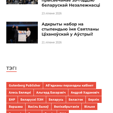
прысвечанае 35-годдзю
беларускай Незалежнасці
23 ліпеня 2026
Адкрыты набор на
стыпендыю імя Святланы
Ціханоўскай у Аўстрыі!
21 ліпеня 2026
ТЭГІ
Gutenberg Publisher
Аб’яднаны пераходны кабінет
Алесь Бяляцкі
Альгерд Бахарэвіч
Андрэй Хадановіч
БНР
Беларускі ПЭН
Беларусь
Беласток
Берлін
Варшава
Васіль Быкаў
Вялікабрытанія
Вільня