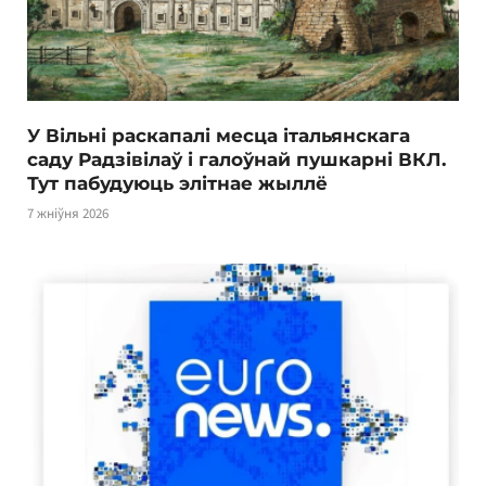
У Вільні раскапалі месца італьянскага
саду Радзівілаў і галоўнай пушкарні ВКЛ.
Тут пабудуюць элітнае жыллё
7 жніўня 2026