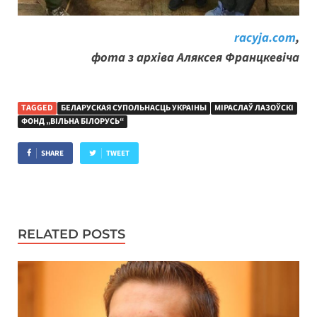
racyja.com
,
фота з архіва Аляксея Францкевіча
TAGGED
БЕЛАРУСКАЯ СУПОЛЬНАСЦЬ УКРАІНЫ
МІРАСЛАЎ ЛАЗОЎСКІ
ФОНД „ВІЛЬНА БІЛОРУСЬ“
SHARE
TWEET
RELATED POSTS