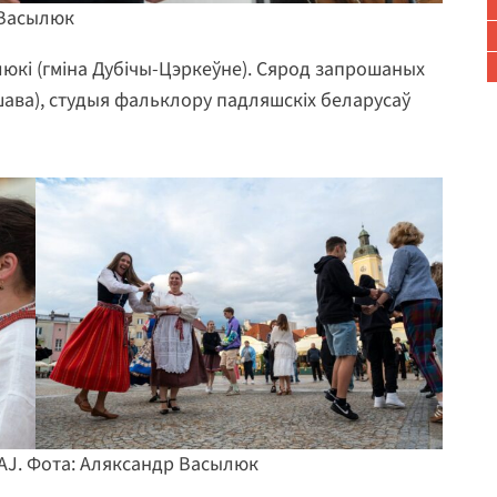
 Васылюк
люкі (гміна Дубічы-Цэркеўне). Сярод запрошаных
ршава), студыя фальклору падляшскіх беларусаў
J. Фота: Аляксандр Васылюк