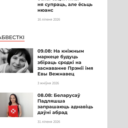
ня супраць, але ёсьць
нюанс
16 ліпеня 2026
АБВЕСТКІ
09.08: На кніжным
маркеце будуць
збіраць сродкі на
заснаванне Прэміі імя
Евы Вежнавец
3 жніўня 2026
08.08: Беларусаў
Падляшша
запрашаюць аднавіць
даўні абрад
31 ліпеня 2026