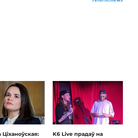
 Ціханоўская:
K6 Live прадаў на