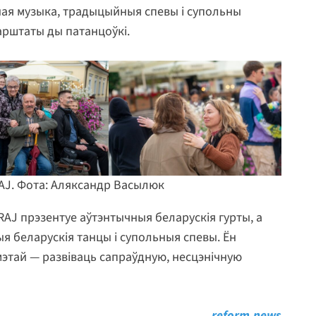
ная музыка, традыцыйныя спевы і супольны
арштаты ды патанцоўкі.
J. Фота: Аляксандр Васылюк
J прэзентуе аўтэнтычныя беларускія гурты, а
 беларускія танцы і супольныя спевы. Ён
этай — развіваць сапраўдную, несцэнічную
reform.news