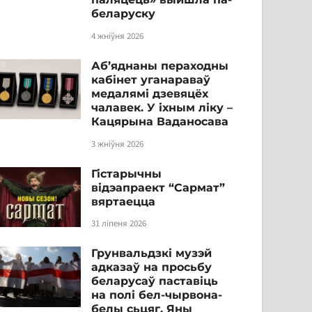
беларуску
4 жніўня 2026
Аб’яднаны пераходны
кабінет уганараваў
медалямі дзевяцёх
чалавек. У іхным ліку –
Кацярына Ваданосава
3 жніўня 2026
Гістарычны
відэапраект “Сармат”
вяртаецца
31 ліпеня 2026
Грунвальдзкі музэй
адказаў на просьбу
беларусаў паставіць
на полі бел-чырвона-
белы сьцяг. Яны