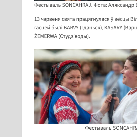
Фестываль SONCAHRAJ. Фота: Аляксандр
13 чэрвеня свята працягнулася ў вёсцы Ві
гасцей былі BARVY (Гданьск), KASARY (Ва
ŻEMERWA (Студзіводы).
Фестываль SONCAHRA