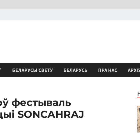
”
БЕЛАРУСЫ СВЕТУ
БЕЛАРУСЬ
ПРА НАС
АРХІ
ў фестываль
цыі SONCAHRAJ