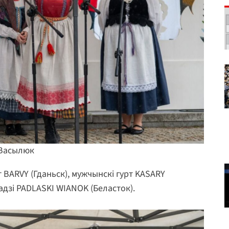
 Васылюк
т BARVY (Гданьск), мужчынскі гурт KASARY
адзі PADLASKI WIANOK (Беласток).