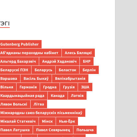
ТЭГІ
Gutenberg Publisher
Аб’яднаны пераходны кабінет
Алесь Бяляцкі
Альгерд Бахарэвіч
Андрэй Хадановіч
БНР
Беларускі ПЭН
Беларусь
Беласток
Берлін
Варшава
Васіль Быкаў
Вялікабрытанія
Вільня
Германія
Гродна
Грузія
ЗША
Каардынацыйная рада
Канада
Латвія
Лявон Вольскі
Літва
Міжнародны саюз беларускіх пісьменнікаў
Мікалай Статкевіч
Мінск
Нью-Ёрк
Павел Латушка
Павел Севярынец
Польшча