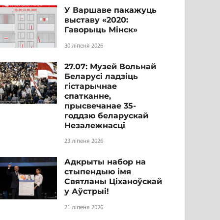
У Варшаве пакажуць
выставу «2020:
Гаворыць Мінск»
30 ліпеня 2026
27.07: Музей Вольнай
Беларусі ладзіць
гістарычнае
спатканне,
прысвечанае 35-
годдзю беларускай
Незалежнасці
23 ліпеня 2026
Адкрыты набор на
стыпендыю імя
Святланы Ціханоўскай
у Аўстрыі!
21 ліпеня 2026