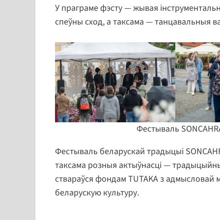
У праграме фэсту — жывая інструменталь
спеўны сход, а таксама — танцавальныя в
Фестываль SONCAHRA
Фестываль беларускай традыцыі SONCAHRA
таксама розныя актыўнасці — традыцыйныя
ствараўся фондам TUTAKA з адмысловай м
беларускую культуру.