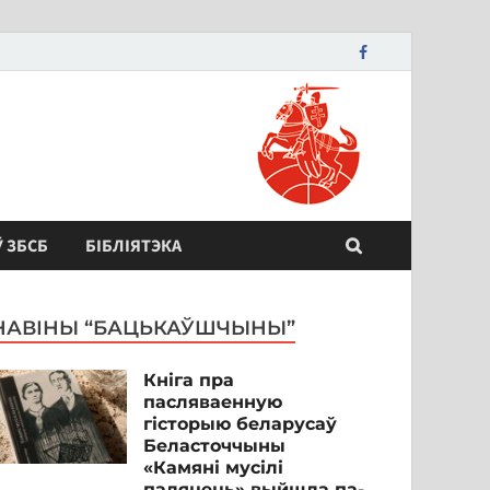
Ў ЗБСБ
БІБЛІЯТЭКА
НАВІНЫ “БАЦЬКАЎШЧЫНЫ”
Кніга пра
пасляваенную
гісторыю беларусаў
Беласточчыны
«Камяні мусілі
паляцець» выйшла па-