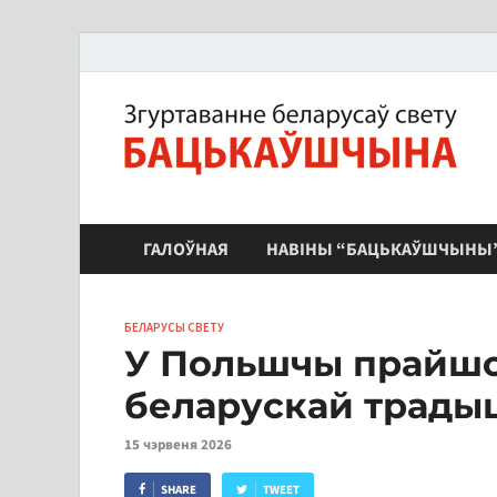
ЗБС "Бацькаўшчына"
ГАЛОЎНАЯ
НАВІНЫ “БАЦЬКАЎШЧЫНЫ
БЕЛАРУСЫ СВЕТУ
У Польшчы прайшо
беларускай трады
15 чэрвеня 2026
SHARE
TWEET