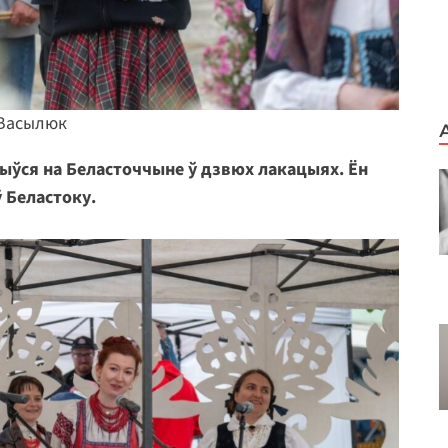
 Васылюк
ўся на Беласточчыне ў дзвюх лакацыях. Ён
 Беластоку.