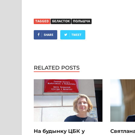
TAGGED
БЕЛАСТОК
ПОЛЬШЧА
SHARE
TWEET
RELATED POSTS
На будынку ЦБК у
Святлана