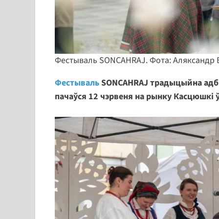
Фестываль SONCAHRAJ. Фота: Аляксандр
Фестываль
SONCAHRAJ традыцыйна адбы
пачаўся 12 чэрвеня на рынку Касцюшкі ў