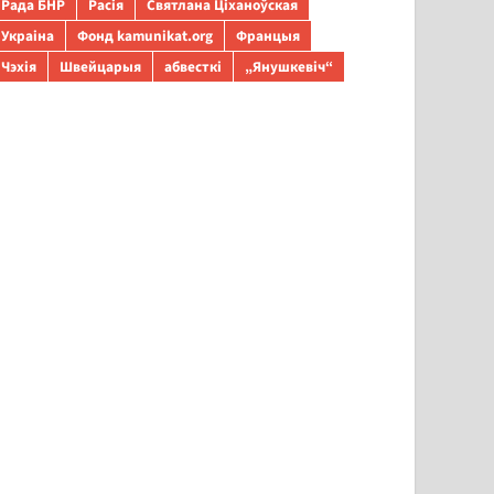
Рада БНР
Расія
Святлана Ціханоўская
Украіна
Фонд kamunikat.org
Францыя
Чэхія
Швейцарыя
абвесткі
„Янушкевіч“