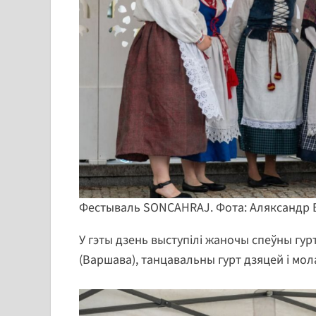
Фестываль SONCAHRAJ. Фота: Аляксандр
У гэты дзень выступілі жаночы спеўны гур
(Варшава), танцавальны гурт дзяцей і мол