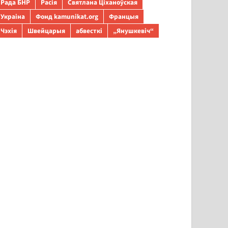
Рада БНР
Расія
Святлана Ціханоўская
Украіна
Фонд kamunikat.org
Францыя
Чэхія
Швейцарыя
абвесткі
„Янушкевіч“