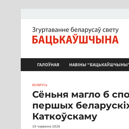
ЗБС "Бацькаўшчына"
ГАЛОЎНАЯ
НАВІНЫ “БАЦЬКАЎШЧЫНЫ
БЕЛАРУСЬ
Сёньня магло б спо
першых беларускіх
Каткоўскаму
19 чэрвеня 2026