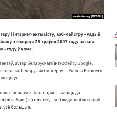
геру і інтэрнэт-актывісту, вэб-майстру «Радыё
айшоў з жыцьця 25 траўня 2007 году пасьля
ль году ў коме.
аектаў, аўтар беларускага інтэрфэйсу Google,
 зь першых беларускіх блогераў — Уладзя Каткоўскі
т-жыцьця.
нейшы беларускі блогер, мог зрабіць да
плялі сабою ўсю плянэту, калі жаданьні жыхароў
ці ўсё большыя.