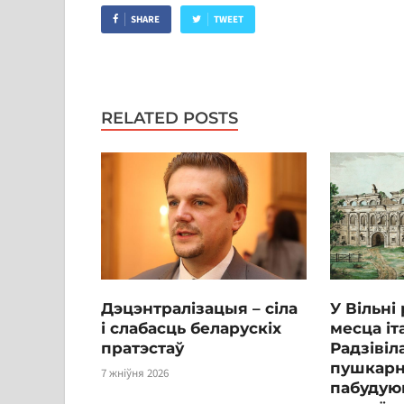
SHARE
TWEET
RELATED POSTS
Дэцэнтралізацыя – сіла
У Вільні
і слабасць беларускіх
месца іт
пратэстаў
Радзівіл
пушкарні
7 жніўня 2026
пабудуюц