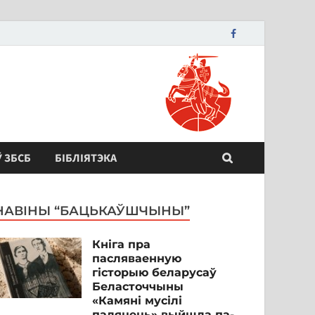
Ў ЗБСБ
БІБЛІЯТЭКА
НАВІНЫ “БАЦЬКАЎШЧЫНЫ”
Кніга пра
пасляваенную
гісторыю беларусаў
Беласточчыны
«Камяні мусілі
паляцець» выйшла па-