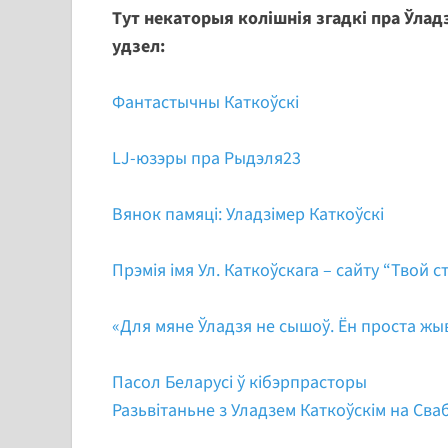
Тут некаторыя колішнія згадкі пра Ўладз
удзел:
Фантастычны Каткоўскі
LJ-юзэры пра Рыдэля23
Вянок памяці: Уладзімер Каткоўскі
Прэмія імя Ул. Каткоўскага – сайту “Твой с
«Для мяне Ўладзя не сышоў. Ён проста жы
Пасол Беларусі ў кібэрпрасторы
Разьвітаньне з Уладзем Каткоўскім на Сва