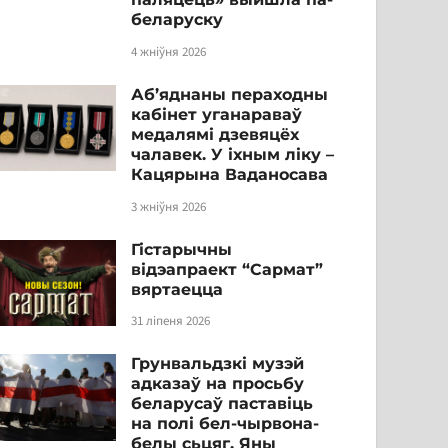
беларуску
4 жніўня 2026
Аб’яднаны пераходны
кабінет уганараваў
медалямі дзевяцёх
чалавек. У іхным ліку –
Кацярына Ваданосава
3 жніўня 2026
Гістарычны
відэапраект “Сармат”
вяртаецца
31 ліпеня 2026
Грунвальдзкі музэй
адказаў на просьбу
беларусаў паставіць
на полі бел-чырвона-
белы сьцяг. Яны