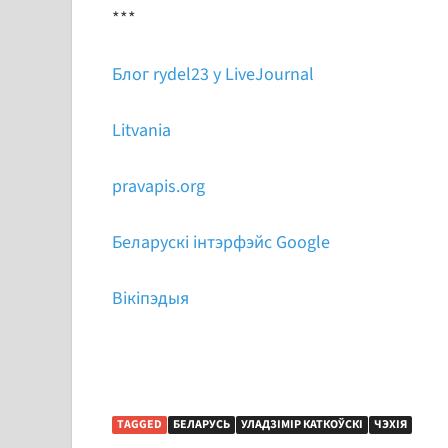
***
Блог rydel23 у LiveJournal
Litvania
pravapis.org
Беларускі інтэрфэйс Google
Вікіпэдыя
TAGGED
БЕЛАРУСЬ
УЛАДЗІМІР КАТКОЎСКІ
ЧЭХІЯ