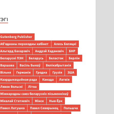
ТЭГІ
Gutenberg Publisher
Аб’яднаны пераходны кабінет
Алесь Бяляцкі
Альгерд Бахарэвіч
Андрэй Хадановіч
БНР
Беларускі ПЭН
Беларусь
Беласток
Берлін
Варшава
Васіль Быкаў
Вялікабрытанія
Вільня
Германія
Гродна
Грузія
ЗША
Каардынацыйная рада
Канада
Латвія
Лявон Вольскі
Літва
Міжнародны саюз беларускіх пісьменнікаў
Мікалай Статкевіч
Мінск
Нью-Ёрк
Павел Латушка
Павел Севярынец
Польшча