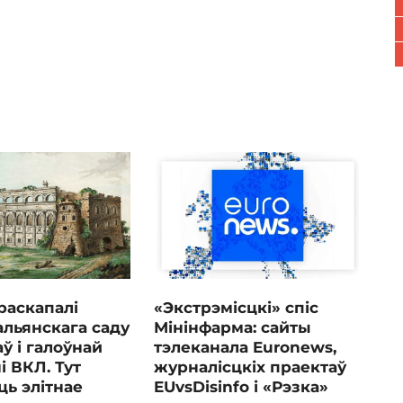
 раскапалі
«Экстрэмісцкі» спіс
альянскага саду
Мінінфарма: сайты
аў і галоўнай
тэлеканала Euronews,
 ВКЛ. Тут
журналісцкіх праектаў
ь элітнае
EUvsDisinfo і «Рэзка»