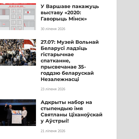
У Варшаве пакажуць
выставу «2020:
Гаворыць Мінск»
30 ліпеня 2026
27.07: Музей Вольнай
Беларусі ладзіць
гістарычнае
спатканне,
прысвечанае 35-
годдзю беларускай
Незалежнасці
23 ліпеня 2026
Адкрыты набор на
стыпендыю імя
Святланы Ціханоўскай
у Аўстрыі!
21 ліпеня 2026