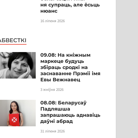
ня супраць, але ёсьць
нюанс
16 ліпеня 2026
АБВЕСТКІ
09.08: На кніжным
маркеце будуць
збіраць сродкі на
заснаванне Прэміі імя
Евы Вежнавец
3 жніўня 2026
08.08: Беларусаў
Падляшша
запрашаюць аднавіць
даўні абрад
31 ліпеня 2026