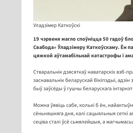
Уладзімер Каткоўскі
19 чэрвеня магло споўніцца 50 гадоў бло
Свабода» Ўладзімеру Каткоўскаму. Ён п
цяжкой аўтамабільнай катастрофы і ама
Стваральнік дзясяткаў наватарскіх вэб-пр
заснавальнік беларускай Вікіпэдыі, адзін
быў заўсёды ў гушчы беларускага інтэрнэ
Можна ўявіць сабе, колькі б ён, найактыў
сёньняшняга дня, калі сацыяльныя сеткі а
сеціва сталі ўсё сьмялейшыя, а магчымась