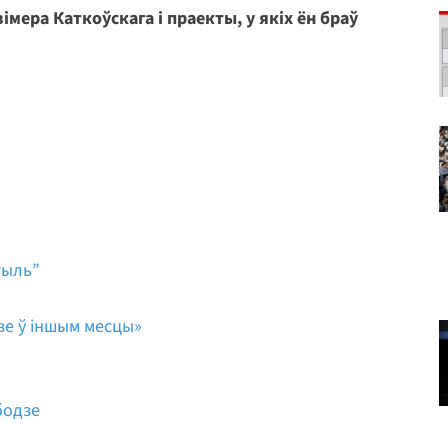
імера Каткоўскага і праекты, у якіх ён браў
тыль”
ве ў іншым месцы»
бодзе