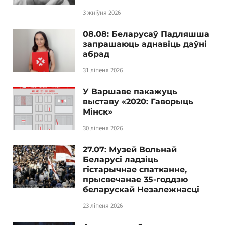
3 жніўня 2026
08.08: Беларусаў Падляшша
запрашаюць аднавіць даўні
абрад
31 ліпеня 2026
У Варшаве пакажуць
выставу «2020: Гаворыць
Мінск»
30 ліпеня 2026
27.07: Музей Вольнай
Беларусі ладзіць
гістарычнае спатканне,
прысвечанае 35-годдзю
беларускай Незалежнасці
23 ліпеня 2026