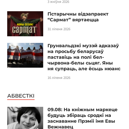
3 жніўня 2026
Гістарычны відэапраект
“Сармат” вяртаецца
31 ліпеня 2026
Грунвальдзкі музэй адказаў
на просьбу беларусаў
паставіць на полі бел-
чырвона-белы сьцяг. Яны
ня супраць, але ёсьць нюанс
16 ліпеня 2026
АБВЕСТКІ
09.08: На кніжным маркеце
будуць збіраць сродкі на
заснаванне Прэміі імя Евы
Вежнавец