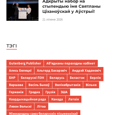
Адкрыты набор на
стыпендыю імя Святланы
Ціханоўскай у Аўстрыі!
21 ліпеня 2026
ТЭГІ
Gutenberg Publisher
Аб’яднаны пераходны кабінет
Алесь Бяляцкі
Альгерд Бахарэвіч
Андрэй Хадановіч
БНР
Беларускі ПЭН
Беларусь
Беласток
Берлін
Варшава
Васіль Быкаў
Вялікабрытанія
Вільня
Германія
Гродна
Грузія
ЗША
Каардынацыйная рада
Канада
Латвія
Лявон Вольскі
Літва
Міжнародны саюз беларускіх пісьменнікаў