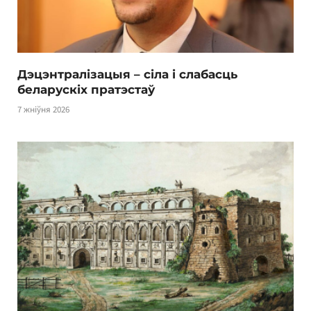
Дэцэнтралізацыя – сіла і слабасць
беларускіх пратэстаў
7 жніўня 2026