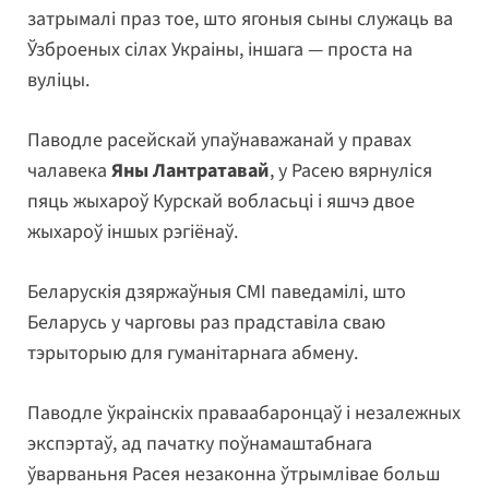
затрымалі праз тое, што ягоныя сыны служаць ва
Ўзброеных сілах Украіны, іншага — проста на
вуліцы.
Паводле расейскай упаўнаважанай у правах
чалавека
Яны Лантратавай
, у Расею вярнуліся
пяць жыхароў Курскай вобласьці і яшчэ двое
жыхароў іншых рэгіёнаў.
Беларускія дзяржаўныя СМІ паведамілі, што
Беларусь у чарговы раз прадставіла сваю
тэрыторыю для гуманітарнага абмену.
Паводле ўкраінскіх праваабаронцаў і незалежных
экспэртаў, ад пачатку поўнамаштабнага
ўварваньня Расея незаконна ўтрымлівае больш