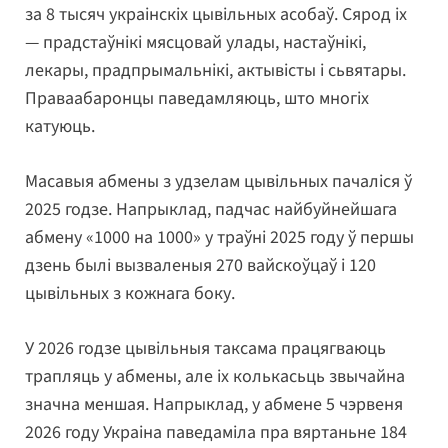
за 8 тысяч украінскіх цывільных асобаў. Сярод іх
— прадстаўнікі мясцовай улады, настаўнікі,
лекары, прадпрымальнікі, актывісты і сьвятары.
Праваабаронцы паведамляюць, што многіх
катуюць.
Масавыя абмены з удзелам цывільных пачаліся ў
2025 годзе. Напрыклад, падчас найбуйнейшага
абмену «1000 на 1000» у траўні 2025 году ў першы
дзень былі вызваленыя 270 вайскоўцаў і 120
цывільных з кожнага боку.
У 2026 годзе цывільныя таксама працягваюць
трапляць у абмены, але іх колькасьць звычайна
значна меншая. Напрыклад, у абмене 5 чэрвеня
2026 году Украіна паведаміла пра вяртаньне 184