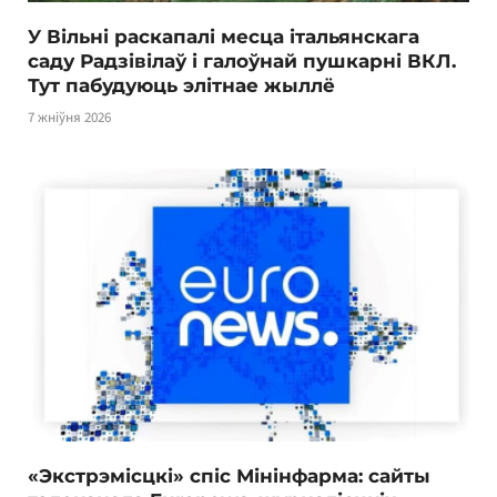
У Вільні раскапалі месца італьянскага
саду Радзівілаў і галоўнай пушкарні ВКЛ.
Тут пабудуюць элітнае жыллё
7 жніўня 2026
«Экстрэмісцкі» спіс Мінінфарма: сайты