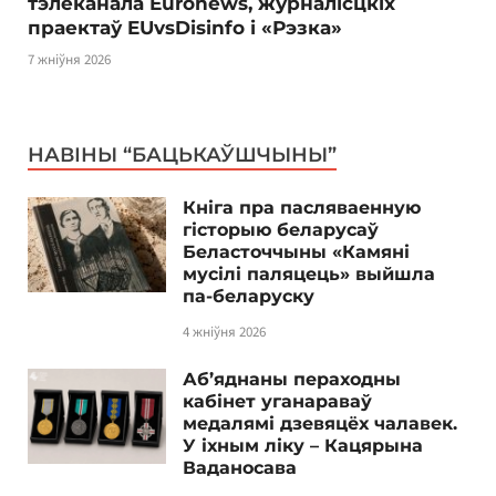
тэлеканала Euronews, журналісцкіх
праектаў EUvsDisinfo і «Рэзка»
7 жніўня 2026
НАВІНЫ “БАЦЬКАЎШЧЫНЫ”
Кніга пра пасляваенную
гісторыю беларусаў
Беласточчыны «Камяні
мусілі паляцець» выйшла
па-беларуску
4 жніўня 2026
Аб’яднаны пераходны
кабінет уганараваў
медалямі дзевяцёх чалавек.
У іхным ліку – Кацярына
Ваданосава