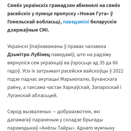
Сямёх украінскіх грамадзян абмянялі на сямёх
расейскіх у пункце пропуску «Новая Гута» ў
Гомельскай вобласьці,
паведамілі
беларускія
дзяржаўныя СМІ.
Украінскі ўпаўнаважаны ў правах чалавека
Дзьмітро Лубінец
паведаміў, што на радзіму
вярнуліся сем украінцаў ва ўзросьце ад 35 да 66
гадоў. Усіх іх затрымалі расейскя вайскоўцы ў 2022
годзе падчас акупацыі Марыюпалю, Бучанскага
раёну, а таксама частак Харкаўскай, Запароскай і
Луганскай абласьцей.
Сярод вызваленых — добраахвотнік, які
дапамагаў параненым у складзе брыгады
парамэдыкаў «Анёлы Тайры». Аднаго мужчыну