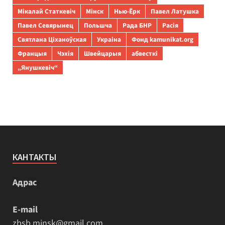
Мікалай Статкевіч
Мінск
Нью-Ёрк
Павел Латушка
Павел Севярынец
Польшча
Рада БНР
Расія
Святлана Ціханоўская
Украіна
Фонд kamunikat.org
Францыя
Чэхія
Швейцарыя
абвесткі
„Янушкевіч“
КАНТАКТЫ
Адрас
E-mail
zbsb.minsk@gmail.com