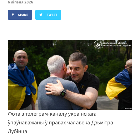
6 ліпеня 2026
SHARE
TWEET
Фота з тэлеграм-каналу украінскага
ўпаўнаважаны ў правах чалавека Дзьмітра
Лубінца