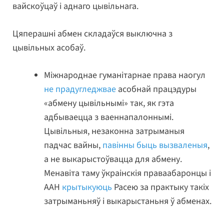
вайскоўцаў і аднаго цывільнага.
Цяперашні абмен складаўся выключна з
цывільных асобаў.
Міжнароднае гуманітарнае права наогул
не прадугледжвае
асобнай працэдуры
«абмену цывільнымі» так, як гэта
адбываецца з ваеннапалоннымі.
Цывільныя, незаконна затрыманыя
падчас вайны,
павінны быць вызваленыя
,
а не выкарыстоўвацца для абмену.
Менавіта таму ўкраінскія праваабаронцы і
ААН
крытыкуюць
Расею за практыку такіх
затрыманьняў і выкарыстаньня ў абменах.