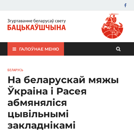
ЗБС "Бацькаўшчына"
ГАЛОЎНАЕ МЕНЮ
БЕЛАРУСЬ
На беларускай мяжы
Ўкраіна і Расея
абмяняліся
цывільнымі
закладнікамі