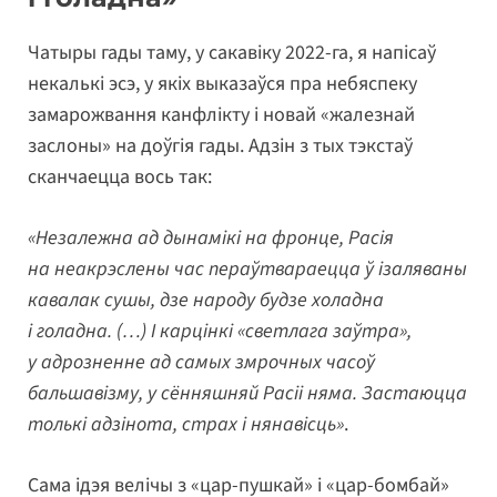
Чатыры гады таму, у сакавіку 2022-га, я напісаў
некалькі эсэ, у якіх выказаўся пра небяспеку
замарожвання канфлікту і новай «жалезнай
заслоны» на доўгія гады. Адзін з тых тэкстаў
сканчаецца вось так:
«Незалежна ад дынамікі на фронце, Расія
на неакрэслены час пераўтвараецца ў ізаляваны
кавалак сушы, дзе народу будзе холадна
і голадна. (…) І карцінкі «светлага заўтра»,
у адрозненне ад самых змрочных часоў
бальшавізму, у сённяшняй Расіі няма. Застаюцца
толькі адзінота, страх і нянавісць»
.
Сама ідэя велічы з «цар-пушкай» і «цар-бомбай»