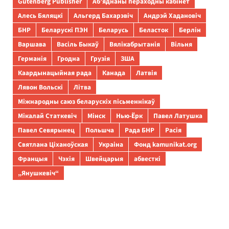
Gutenberg Publisher
Аб’яднаны пераходны кабінет
Алесь Бяляцкі
Альгерд Бахарэвіч
Андрэй Хадановіч
БНР
Беларускі ПЭН
Беларусь
Беласток
Берлін
Варшава
Васіль Быкаў
Вялікабрытанія
Вільня
Германія
Гродна
Грузія
ЗША
Каардынацыйная рада
Канада
Латвія
Лявон Вольскі
Літва
Міжнародны саюз беларускіх пісьменнікаў
Мікалай Статкевіч
Мінск
Нью-Ёрк
Павел Латушка
Павел Севярынец
Польшча
Рада БНР
Расія
Святлана Ціханоўская
Украіна
Фонд kamunikat.org
Францыя
Чэхія
Швейцарыя
абвесткі
„Янушкевіч“