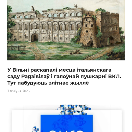
У Вільні раскапалі месца італьянскага
саду Радзівілаў і галоўнай пушкарні ВКЛ.
Тут пабудуюць элітнае жыллё
7 жніўня 2026