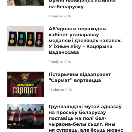
мусілі паляцець» выйшла
па-беларуску
4 жніўня 2026
Аб’яднаны пераходны
кабінет уганараваў
медалямі дзевяцёх чалавек.
У іхным ліку – Кацярына
Ваданосава
3 жніўня 2026
Гістарычны відэапраект
“Сармат” вяртаецца
31 ліпеня 2026
Грунвальдзкі музэй адказаў
на просьбу беларусаў
паставіць на полі бел-
чырвона-белы сьцяг. Яны
ня супраць, але ёсьць нюанс