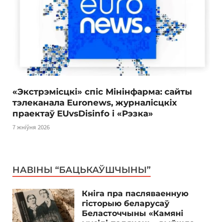
«Экстрэмісцкі» спіс Мінінфарма: сайты
тэлеканала Euronews, журналісцкіх
праектаў EUvsDisinfo і «Рэзка»
7 жніўня 2026
НАВІНЫ “БАЦЬКАЎШЧЫНЫ”
Кніга пра пасляваенную
гісторыю беларусаў
Беласточчыны «Камяні