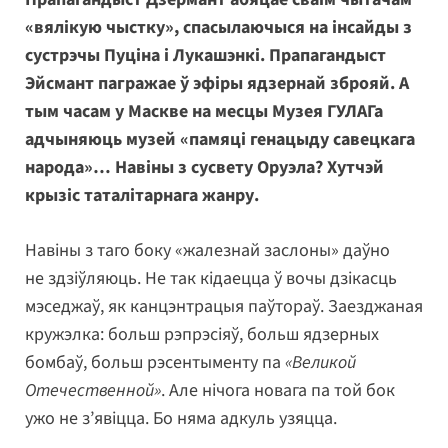
«вялікую чыстку», спасылаючыся на інсайды з
сустрэчы Пуціна і Лукашэнкі. Прапагандыст
Эйсмант пагражае ў эфіры ядзернай зброяй. А
тым часам у Маскве на месцы Музея ГУЛАГа
адчыняюць музей «памяці генацыду савецкага
народа»… Навіны з сусвету Оруэла? Хутчэй
крызіс таталітарнага жанру.
Навіны з таго боку «жалезнай заслоны» даўно
не здзіўляюць. Не так кідаецца ў вочы дзікасць
мэседжаў, як канцэнтрацыя паўтораў. Заезджаная
кружэлка: больш рэпрэсіяў, больш ядзерных
бомбаў, больш рэсентыменту па
«Великой
Отечественной»
. Але нічога новага па той бок
ужо не з’явіцца. Бо няма адкуль узяцца.