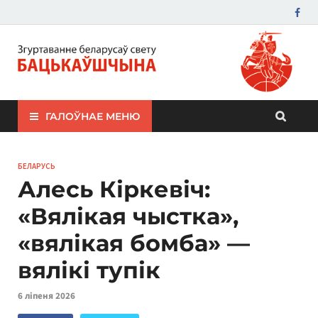
ЗБС "Бацькаўшчына"
ГАЛОЎНАЕ МЕНЮ
БЕЛАРУСЬ
Алесь Кіркевіч:
«Вялікая чыстка»,
«вялікая бомба» —
вялікі тупік
6 ліпеня 2026