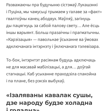
Разважаючы пра будучыню сістэмаў Лукашэнкі
і Пуціна, мы чамусьці трымаем у галаве за «факт»
гвалтоўны канец абодвух. Маўляў, загінуць
ды пацягнуць за сабой палову свету… Але ёсць
іншы варыянт. Больш празаічны і прагматычны.
«Карэізацыя» — павольнае ўсыханне ва ўмовах
адключанага інтэрнэту і ўключанага тэлевізара.
То-бок, інтэрнтэт расіянам будуць адключаць
не для масавай мабілізацыі, а для… доўгай
стагнацыі. Каб усыханне праходзіла спакойна
і па плане, без рэкзіх выбухаў.
«Ізаляваны кавалак сушы,
дзе народу будзе холадна
і голадна»