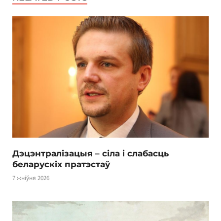
Дэцэнтралізацыя – сіла і слабасць
беларускіх пратэстаў
7 жніўня 2026