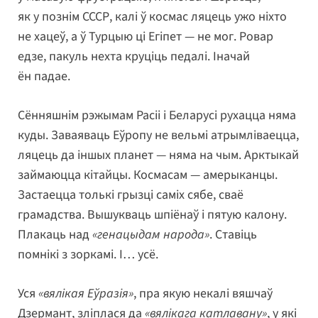
як у познім СССР, калі ў космас ляцець ужо ніхто
не хацеў, а ў Турцыю ці Егіпет — не мог. Ровар
едзе, пакуль нехта круціць педалі. Іначай
ён падае.
Сённяшнім рэжымам Расіі і Беларусі рухацца няма
куды. Заваяваць Еўропу не вельмі атрымліваецца,
ляцець да іншых планет — няма на чым. Арктыкай
займаюцца кітайцы. Космасам — амерыканцы.
Застаецца толькі грызці саміх сябе, сваё
грамадства. Вышукваць шпіёнаў і пятую калону.
Плакаць над
«генацыдам народа»
. Ставіць
помнікі з зоркамі. І… усё.
Уся
«вялікая Еўразія»
, пра якую некалі вяшчаў
Дзермант, зліплася да
«вялікага катлавану»
, у які