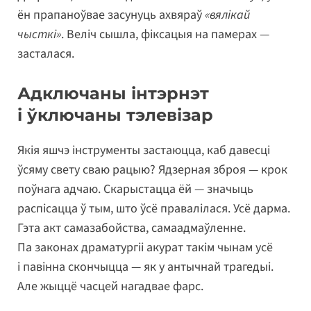
ён прапаноўвае засунуць ахвяраў
«вялікай
чысткі»
. Веліч сышла, фіксацыя на памерах —
засталася.
Адключаны інтэрнэт
і ўключаны тэлевізар
Якія яшчэ інструменты застаюцца, каб давесці
ўсяму свету сваю рацыю? Ядзерная зброя — крок
поўнага адчаю. Скарыстацца ёй — значыць
распісацца ў тым, што ўсё правалілася. Усё дарма.
Гэта акт самазабойства, самаадмаўленне.
Па законах драматургіі акурат такім чынам усё
і павінна скончыцца — як у антычнай трагедыі.
Але жыццё часцей нагадвае фарс.