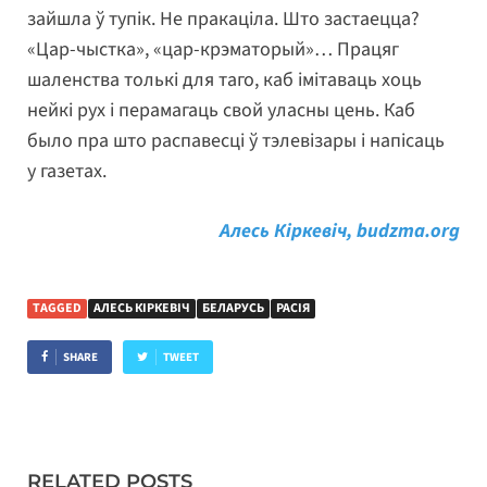
зайшла ў тупік. Не пракаціла. Што застаецца?
«Цар-чыстка», «цар-крэматорый»… Працяг
шаленства толькі для таго, каб імітаваць хоць
нейкі рух і перамагаць свой уласны цень. Каб
было пра што распавесці ў тэлевізары і напісаць
у газетах.
Алесь Кіркевіч, budzma.org
TAGGED
АЛЕСЬ КІРКЕВІЧ
БЕЛАРУСЬ
РАСІЯ
SHARE
TWEET
RELATED POSTS