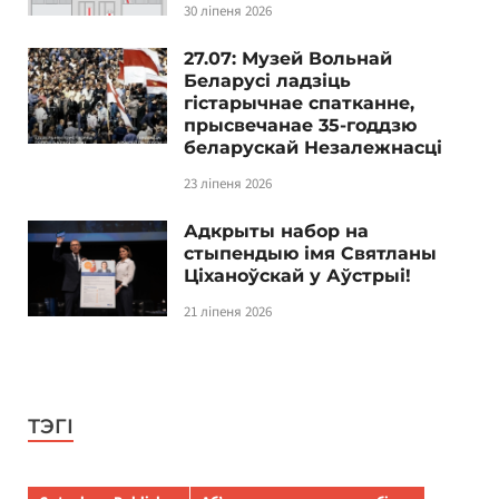
30 ліпеня 2026
27.07: Музей Вольнай
Беларусі ладзіць
гістарычнае спатканне,
прысвечанае 35-годдзю
беларускай Незалежнасці
23 ліпеня 2026
Адкрыты набор на
стыпендыю імя Святланы
Ціханоўскай у Аўстрыі!
21 ліпеня 2026
ТЭГІ