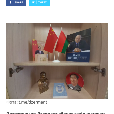
SHARE
TWEET
Фота: t.me/dzermant
Прапагандыст Дзермант абяцае сваім чытачам