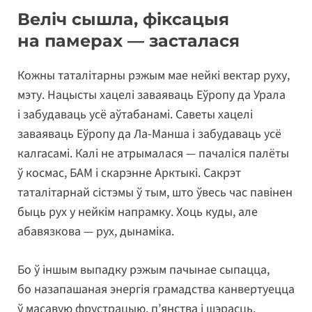
Веліч сышла, фіксацыя
на памерах — засталася
Кожны таталітарны рэжым мае нейкі вектар руху,
мэту. Нацысты хацелі заваяваць Еўропу да Урала
і забудаваць усё аўтабанамі. Саветы хацелі
заваяваць Еўропу да Ла-Манша і забудаваць усё
калгасамі. Калі не атрымалася — пачаліся палёты
ў космас, БАМ і скарэнне Арктыкі. Сакрэт
таталітарнай сістэмы ў тым, што ўвесь час павінен
быць рух у нейкім напрамку. Хоць куды, але
абавязкова — рух, дынаміка.
Бо ў іншым выпадку рэжым пачынае сыпацца,
бо назапашаная энергія грамадства канвертуецца
ў масавую фрустрацыю, п’янства і шэрасць,