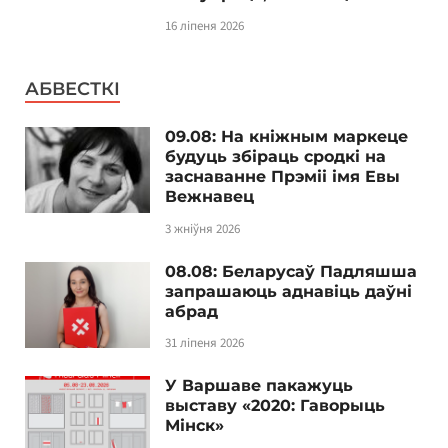
16 ліпеня 2026
АБВЕСТКІ
09.08: На кніжным маркеце
будуць збіраць сродкі на
заснаванне Прэміі імя Евы
Вежнавец
3 жніўня 2026
08.08: Беларусаў Падляшша
запрашаюць аднавіць даўні
абрад
31 ліпеня 2026
У Варшаве пакажуць
выставу «2020: Гаворыць
Мінск»