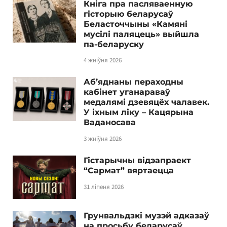
Кніга пра пасляваенную
гісторыю беларусаў
Беласточчыны «Камяні
мусілі паляцець» выйшла
па-беларуску
4 жніўня 2026
Аб’яднаны пераходны
кабінет уганараваў
медалямі дзевяцёх чалавек.
У іхным ліку – Кацярына
Ваданосава
3 жніўня 2026
Гістарычны відэапраект
“Сармат” вяртаецца
31 ліпеня 2026
Грунвальдзкі музэй адказаў
на просьбу беларусаў