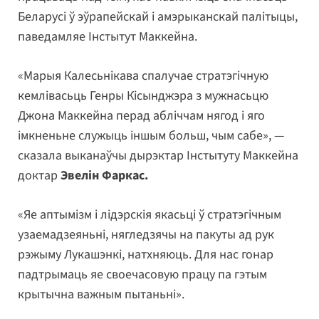
Беларусі ў эўрапейскай і амэрыканскай палітыцы,
паведамляе Інстытут Маккейна.
«Марыя Калесьнікава спалучае стратэгічную
кемлівасьць Генры Кісынджэра з мужнасьцю
Джона Маккейна перад абліччам нягод і яго
імкненьне служыць іншым больш, чым сабе», —
сказала выканаўчы дырэктар Інстытуту Маккейна
доктар
Эвелін Фаркас.
«Яе аптымізм і лідэрскія якасьці ў стратэгічным
узаемадзеяньні, нягледзячы на пакуты ад рук
рэжыму Лукашэнкі, натхняюць. Для нас гонар
падтрымаць яе своечасовую працу па гэтым
крытычна важным пытаньні».