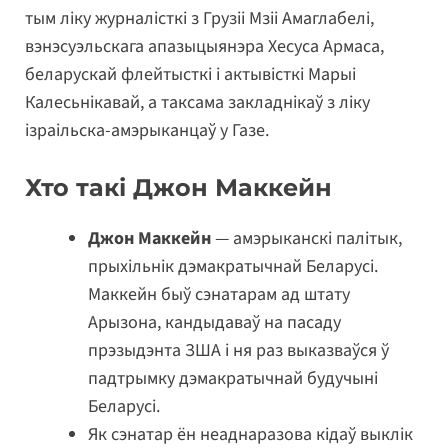
тым ліку журналісткі з Грузіі Мзіі Амаглабелі,
вэнэсуэльскага апазыцыянэра Хесуса Армаса,
беларускай флейтысткі і актывісткі Марыі
Калесьнікавай, а таксама закладнікаў з ліку
ізраільска-амэрыканцаў у Газе.
Хто такі Джон Маккейн
Джон Маккейн
— амэрыканскі палітык,
прыхільнік дэмакратычнай Беларусі. ​
Маккейн быў сэнатарам ад штату
Арызона, кандыдаваў на пасаду
прэзыдэнта ЗША і ня раз выказваўся ў
падтрымку дэмакратычнай будучыні
Беларусі.
Як сэнатар ён неаднаразова кідаў выклік