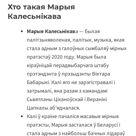
Хто такая Марыя
Калесьнікава
Марыя Калесьнікав
а — былая
палітзьняволеная, палітык, музыка, якая
стала адным з галоўных сымбаляў мірных
пратэстаў 2020 году. Марыя была
кіраўніцай перадвыбарчага штабу
прэтэндэнта ў прэзыдэнты Віктара
Бабарыкі. Калі яго не зарэгістравалі і
затрымалі, яна разам з камандамі
Сьвятланы Ціханоўскай і Веранікі
Цапкалы аб’ядналася.
Калі ў краіне пачаліся масавыя мірныя
пратэсты, Марыя засталася ў Беларусі і
стала адным з найбольш бачных лідараў