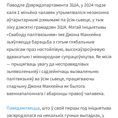
Паводле Дзярждэпартамента ЗША, у 2024 годзе
каля 1 мільёна чалавек утрымліваліся незаконна
аўтарытарнымі рэжымамі па ўсім сьвеце, у тым
ліку дзясяткі грамадзян ЗША. Мэтай Ініцыятывы
«Свабоду палітвязьням» імя Джона Маккейна
зьяўляецца барацьба з гэтым глябальным
крызісам праз настойлівую, высокаўзроўневую
адвакатыю і міжнароднае супрацоўніцтва. Яе місія
— прыцягваць увагу да несправядлівых
зьняволеньняў і садзейнічаць вызваленьню
палітвязьняў ва ўсім сьвеце, працягваючы
спадчыну Джона Маккейна як былога
ваеннапалоннага і абаронцы правоў чалавека.
Паведамляецца
, што ў свой першы год ініцыятыва
засяродзілася на некалькіх гучных выпадках, у