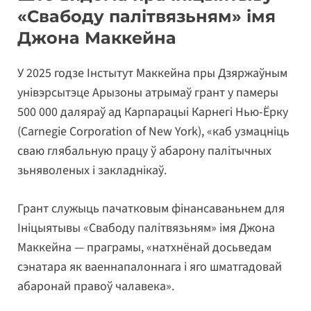
«Свабоду палітвязьням» імя
Джона Маккейна
У 2025 годзе Інстытут Маккейна пры Дзяржаўным
унівэрсытэце Арызоны атрымаў грант у памеры
500 000 даляраў ад Карпарацыі Карнегі Нью-Ёрку
(Carnegie Corporation of New York), «каб узмацніць
сваю глябальную працу ў абарону палітычных
зьняволеных і закладнікаў.
Грант служыць пачатковым фінансаваньнем для
Ініцыятывы «Свабоду палітвязьням» імя Джона
Маккейна — праграмы, «натхнёнай досьведам
сэнатара як ваеннапалоннага і яго шматгадовай
абаронай правоў чалавека».