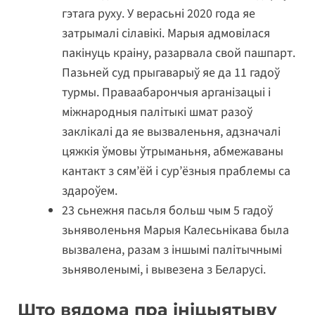
гэтага руху. У верасьні 2020 года яе
затрымалі сілавікі. Марыя адмовілася
пакінуць краіну, разарвала свой пашпарт.
Пазьней суд прыгаварыў яе да 11 гадоў
турмы. Праваабарончыя арганізацыі і
міжнародныя палітыкі шмат разоў
заклікалі да яе вызваленьня, адзначалі
цяжкія ўмовы ўтрыманьня, абмежаваны
кантакт з сям’ёй і сур’ёзныя праблемы са
здароўем.
23 сьнежня пасьля больш чым 5 гадоў
зьняволеньня Марыя Калесьнікава была
вызвалена, разам з іншымі палітычнымі
зьняволенымі, і вывезена з Беларусі.
Што вядома пра ініцыятыву