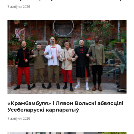
7 жніўня 2026
«Крамбамбуля» і Лявон Вольскі абвясцілі
Усебеларускі карпаратыў
7 жніўня 2026