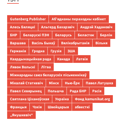
Gutenberg Publisher
Аб’яднаны пераходны кабінет
Алесь Бяляцкі
Альгерд Бахарэвіч
Андрэй Хадановіч
БНР
Беларускі ПЭН
Беларусь
Беласток
Берлін
Варшава
Васіль Быкаў
Вялікабрытанія
Вільня
Германія
Гродна
Грузія
ЗША
Каардынацыйная рада
Канада
Латвія
Лявон Вольскі
Літва
Міжнародны саюз беларускіх пісьменнікаў
Мікалай Статкевіч
Мінск
Нью-Ёрк
Павел Латушка
Павел Севярынец
Польшча
Рада БНР
Расія
Святлана Ціханоўская
Украіна
Фонд kamunikat.org
Францыя
Чэхія
Швейцарыя
абвесткі
„Янушкевіч“