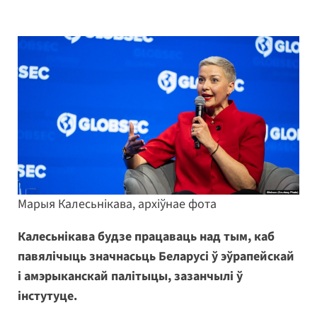
Марыя Калесьнікава, архіўнае фота
Калесьнікава будзе працаваць над тым, каб
павялічыць значнасьць Беларусі ў эўрапейскай
і амэрыканскай палітыцы, зазанчылі ў
інстутуце.