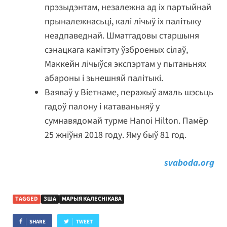
прэзыдэнтам, незалежна ад іх партыйнай
прыналежнасьці, калі лічыў іх палітыку
неадпаведнай. Шматгадовы старшыня
сэнацкага камітэту ўзброеных сілаў,
Маккейн лічыўся экспэртам у пытаньнях
абароны і зьнешняй палітыкі.
Ваяваў у Віетнаме, перажыў амаль шэсьць
гадоў палону і катаваньняў у
сумнавядомай турме Hanoi Hilton. Памёр
25 жніўня 2018 году. Яму быў 81 год.
svaboda.org
TAGGED
ЗША
МАРЫЯ КАЛЕСНІКАВА
SHARE
TWEET