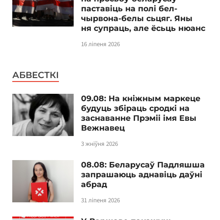
паставіць на полі бел-
чырвона-белы сьцяг. Яны
ня супраць, але ёсьць нюанс
16 ліпеня 2026
АБВЕСТКІ
09.08: На кніжным маркеце
будуць збіраць сродкі на
заснаванне Прэміі імя Евы
Вежнавец
3 жніўня 2026
08.08: Беларусаў Падляшша
запрашаюць аднавіць даўні
абрад
31 ліпеня 2026