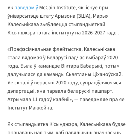
Як
паведаміў
McCain Institute, які існуе пры
ўнівэрсытэце штату Арызона (ЗША), Марыя
Калесьнікава зьяўляецца стыпэндыяткай
Кісынджэра гэтага інстытуту на 2026-2027 гады.
«Прафэсіянальная флейтыстка, Калесьнікава
стала вядомая ў Беларусі падчас выбараў 2020
года. Была ў камандзе Віктара Бабарыкі, потым
далучылася да каманды Сьвятланы Ціханоўскай.
Яе скралі ў верасьні 2020 году, супраціўляючыся
дэпартацыі, яна парвала беларускі пашпарт.
Атрымала 11 гадоў калёніі», — паведамляе пра яе
Інстытут Маккейна.
Як стыпэндыятка Кісынджэра, Калесьнікава будзе
працаваць над тым, каб павялічыць значнасьць