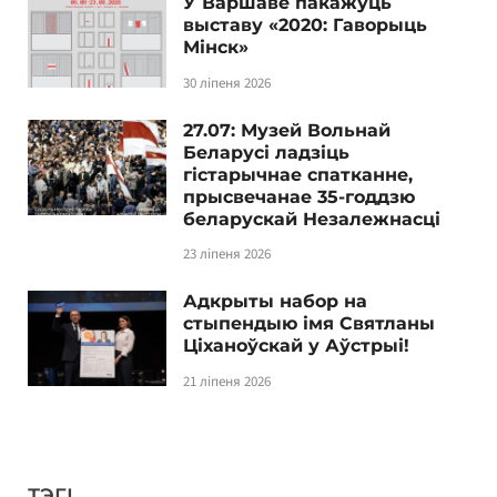
У Варшаве пакажуць
выставу «2020: Гаворыць
Мінск»
30 ліпеня 2026
27.07: Музей Вольнай
Беларусі ладзіць
гістарычнае спатканне,
прысвечанае 35-годдзю
беларускай Незалежнасці
23 ліпеня 2026
Адкрыты набор на
стыпендыю імя Святланы
Ціханоўскай у Аўстрыі!
21 ліпеня 2026
ТЭГІ