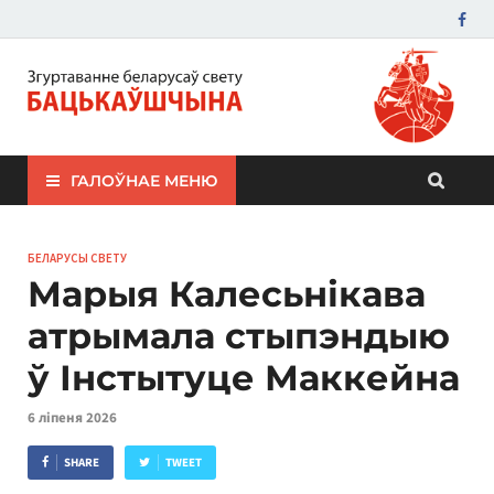
ЗБС "Бацькаўшчына"
ГАЛОЎНАЕ МЕНЮ
БЕЛАРУСЫ СВЕТУ
Марыя Калесьнікава
атрымала стыпэндыю
ў Інстытуце Маккейна
6 ліпеня 2026
SHARE
TWEET