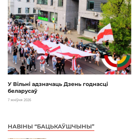
У Вільні адзначаць Дзень годнасці
беларусаў
7 жніўня 2026
НАВІНЫ “БАЦЬКАЎШЧЫНЫ”