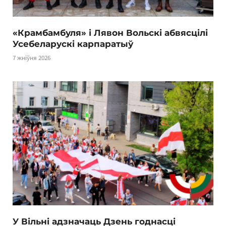
«Крамбамбуля» і Лявон Вольскі абвясцілі
Усебеларускі карпаратыў
7 жніўня 2026
У Вільні адзначаць Дзень годнасці