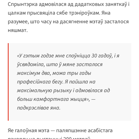
Спрынтэрка адмовілася ад дадатковых заняткаў і
цалкам прысвяціла сябе трэніроўкам. Яна
разумее, што часу на дасягненне мэтаў засталося
няшмат.
«У гэтым годзе мне споўніцца 30 гадоў, і я
ўсвядоміла, што ў мяне засталося
максімум два, можа тры гады
прафесійнага бегу. Я пайшла на
максімальную рызыку і адмовілася ад
больш камфортнага жыцця», —
падкрэслівае яна.
Яе галоўная мэта — паляпшэнне асабістага