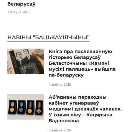
беларусаў
7 жніўня 2026
НАВІНЫ “БАЦЬКАЎШЧЫНЫ”
Кніга пра пасляваенную
гісторыю беларусаў
Беласточчыны «Камяні
мусілі паляцець» выйшла
па-беларуску
4 жніўня 2026
Аб’яднаны пераходны
кабінет уганараваў
медалямі дзевяцёх чалавек.
У іхным ліку – Кацярына
Ваданосава
3 жніўня 2026