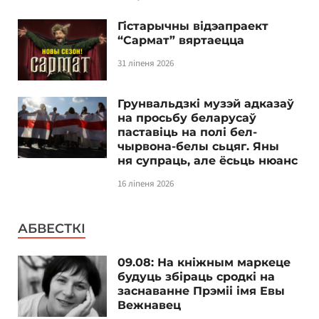
Гістарычны відэапраект
“Сармат” вяртаецца
31 ліпеня 2026
Грунвальдзкі музэй адказаў
на просьбу беларусаў
паставіць на полі бел-
чырвона-белы сьцяг. Яны
ня супраць, але ёсьць нюанс
16 ліпеня 2026
АБВЕСТКІ
09.08: На кніжным маркеце
будуць збіраць сродкі на
заснаванне Прэміі імя Евы
Вежнавец