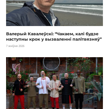
Валерый Кавалеўскі: “Чакаем, калі будзе
наступны крок у вызваленні палітвязняў”
7 жніўня 2026