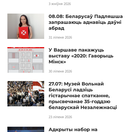
3 жніўня 2026
08.08: Беларусаў Падляшша
запрашаюць аднавіць даўні
абрад
31 ліпеня 2026
У Варшаве пакажуць
выставу «2020: Гаворыць
Мінск»
30 ліпеня 2026
27.07: Музей Вольнай
Беларусі ладзіць
гістарычнае спатканне,
прысвечанае 35-годдзю
беларускай Незалежнасці
23 ліпеня 2026
Адкрыты набор на