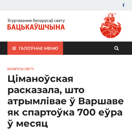
ЗБС "Бацькаўшчына"
ГАЛОЎНАЕ МЕНЮ
БЕЛАРУСЫ СВЕТУ
Ціманоўская
расказала, што
атрымлівае ў Варшаве
як спартоўка 700 еўра
ў месяц