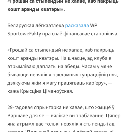
«Грошай са стыпендый не хапае, каб пакрыць
кошт арэнды кватэры».
Беларуская лёгкаатлека
расказала
WP
SportoweFakty пра сваё фінансавае становішча.
«Грошай са стыпендый не хапае, каб пакрыць
кошт арэнды кватэры. На шчасце, ад клуба я
атрымліваю даплаты на абеды. Часам у мяне
бываюць невялікія рэкламныя супрацоўніцтвы,
дзякуючы якім я магу працягваць кар’еру», —
кажа Крысціна Ціманоўская.
29‑гадовая спрынтэрка не хавае, што жыццё ў
Варшаве для яе — вялікае выпрабаванне. Цяпер
яна атрымлівае толькі невялікія стыпендыі ад