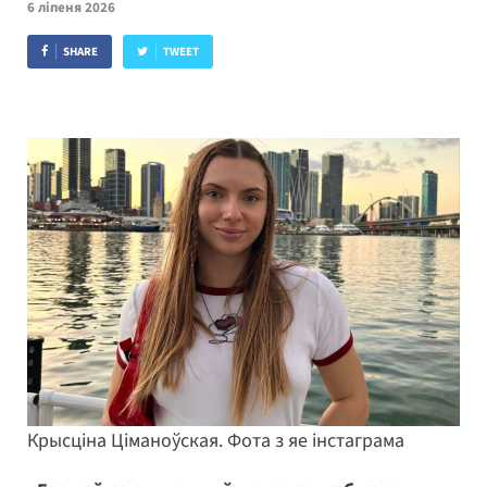
6 ліпеня 2026
SHARE
TWEET
Крысціна Ціманоўская. Фота з яе інстаграма