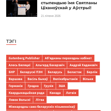
стыпендыю імя Святланы
Ціханоўскай у Аўстрыі!
21 ліпеня 2026
ТЭГІ
Gutenberg Publisher
Аб’яднаны пераходны кабінет
Алесь Бяляцкі
Альгерд Бахарэвіч
Андрэй Хадановіч
БНР
Беларускі ПЭН
Беларусь
Беласток
Берлін
Варшава
Васіль Быкаў
Вялікабрытанія
Вільня
Германія
Гродна
Грузія
ЗША
Каардынацыйная рада
Канада
Латвія
Лявон Вольскі
Літва
Міжнародны саюз беларускіх пісьменнікаў