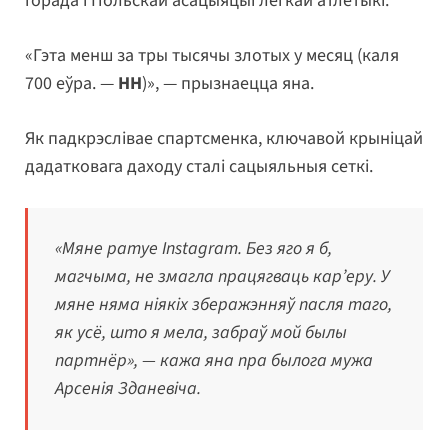
горада і Польскай асацыяцыі лёгкай атлетыкі.
«Гэта менш за тры тысячы злотых у месяц (каля
700 еўра. —
НН
)», — прызнаецца яна.
Як падкрэслівае спартсменка, ключавой крыніцай
дадатковага даходу сталі сацыяльныя сеткі.
«Мяне ратуе Instagram. Без яго я б,
магчыма, не змагла працягваць кар’еру. У
мяне няма ніякіх зберажэнняў пасля таго,
як усё, што я мела, забраў мой былы
партнёр», — кажа яна пра былога мужа
Арсенія Зданевіча.