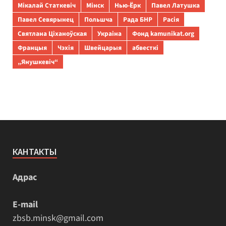
Мікалай Статкевіч
Мінск
Нью-Ёрк
Павел Латушка
Павел Севярынец
Польшча
Рада БНР
Расія
Святлана Ціханоўская
Украіна
Фонд kamunikat.org
Францыя
Чэхія
Швейцарыя
абвесткі
„Янушкевіч“
КАНТАКТЫ
Адрас
E-mail
zbsb.minsk@gmail.com