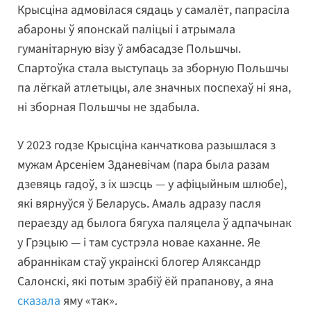
Крысціна адмовілася сядаць у самалёт, папрасіла
абароны ў японскай паліцыі і атрымала
гуманітарную візу ў амбасадзе Польшчы.
Спартоўка стала выступаць за зборную Польшчы
па лёгкай атлетыцы, але значных поспехаў ні яна,
ні зборная Польшчы не здабыла.
У 2023 годзе Крысціна канчаткова разышлася з
мужам Арсеніем Зданевічам (пара была разам
дзевяць гадоў, з іх шэсць — у афіцыйным шлюбе),
які вярнуўся ў Беларусь. Амаль адразу пасля
пераезду ад былога бягуха паляцела ў адпачынак
у Грэцыю — і там сустрэла новае каханне. Яе
абраннікам стаў украінскі блогер Аляксандр
Салонскі, які потым зрабіў ёй прапанову, а яна
сказала
яму «так».