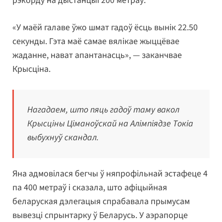
рэкорду на дыстанцыі 200 метраў.
«У маёй галаве ўжо шмат гадоў ёсць вынік 22.50
секунды. Гэта маё самае вялікае жыццёвае
жаданне, нават апантанасць», — заканчвае
Крысціна.
Нагадаем, што пяць гадоў таму вакол
Крысціны Ціманоўскай на Алімпіядзе Токіа
выбухнуў скандал.
Яна адмовілася бегчы ў няпрофільнай эстафеце 4
па 400 метраў і сказала, што афіцыйная
беларуская дэлегацыя спрабавала прымусам
вывезці спрынтарку ў Беларусь. У аэрапорце