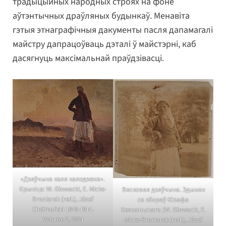
традыцыйных народных строях на фоне
аўтэнтычных драўляных будынкаў. Менавіта
гэтыя этнаграфічныя дакументы пасля дапамагалі
майстру дапрацоўваць дэталі ў майстэрні, каб
дасягнуць максімальнай праўдзівасці.
«Дзяўчына каля калодзежа».
Крыніца: W. Głowacki, E. Micke-
Вясковая дзяўчына. Здымак
Broniarek (red.), Józef
са збораў Юзафа
Chełmoński 1849-1914.
Хелмоньскага (W. Głowacki, E.
Volume 2, 2024
Micke-Broniarek (red.), Józef