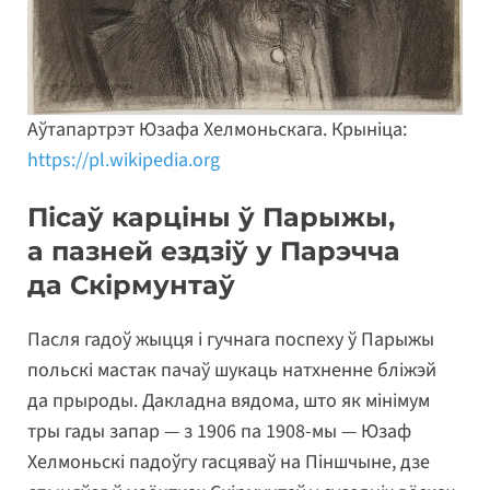
Аўтапартрэт Юзафа Хелмоньскага. Крыніца:
https://pl.wikipedia.org
Пісаў карціны ў Парыжы,
а пазней ездзіў у Парэчча
да Скірмунтаў
Пасля гадоў жыцця і гучнага поспеху ў Парыжы
польскі мастак пачаў шукаць натхненне бліжэй
да прыроды. Дакладна вядома, што як мінімум
тры гады запар — з 1906 па 1908-мы — Юзаф
Хелмоньскі падоўгу гасцяваў на Піншчыне, дзе