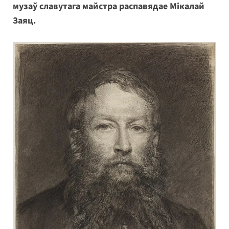
музаў славутага майстра распавядае Мікалай
Заяц.