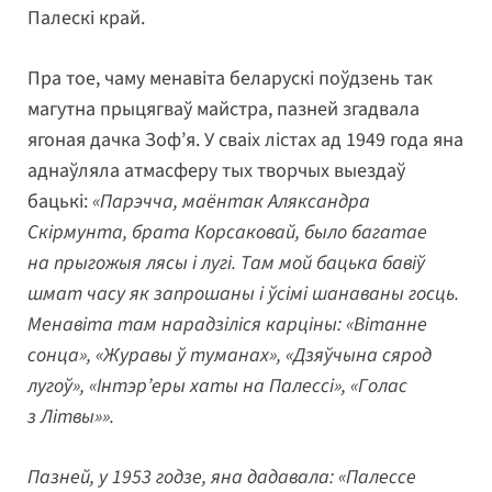
Палескі край.
Пра тое, чаму менавіта беларускі поўдзень так
магутна прыцягваў майстра, пазней згадвала
ягоная дачка Зоф’я. У сваіх лістах ад 1949 года яна
аднаўляла атмасферу тых творчых выездаў
бацькі:
«Парэчча, маёнтак Аляксандра
Скірмунта, брата Корсаковай, было багатае
на прыгожыя лясы і лугі. Там мой бацька бавіў
шмат часу як запрошаны і ўсімі шанаваны госць.
Менавіта там нарадзіліся карціны: «Вітанне
сонца», «Журавы ў туманах», «Дзяўчына сярод
лугоў», «Інтэр’еры хаты на Палессі», «Голас
з Літвы»».
Пазней, у 1953 годзе, яна дадавала: «Палессе