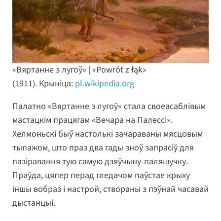
«Вяртанне з лугоў» | «Powrót z łąk»
(1911). Крыніца:
pl.wikipedia.org
Палатно «Вяртанне з лугоў» стала своеасаблівым
мастацкім працягам «Вечара на Палессі».
Хелмоньскі быў настолькі зачараваны мясцовым
тыпажом, што праз два гады зноў запрасіў для
пазіравання тую самую дзяўчыну-паляшучку.
Праўда, цяпер перад гледачом паўстае крыху
іншы вобраз і настрой, створаны з пэўнай часавай
дыстанцыі.