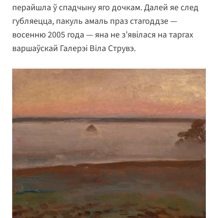
перайшла ў спадчыну яго дочкам. Далей яе след
губляецца, пакуль амаль праз стагоддзе —
восенню 2005 года — яна не з’явілася на таргах
варшаўскай Галерэі Віла Струвэ.