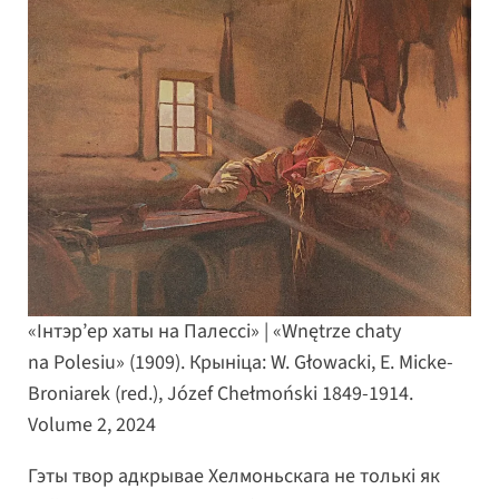
«Інтэр’ер хаты на Палессі» | «Wnętrze chaty
na Polesiu» (1909). Крыніца: W. Głowacki, E. Micke-
Broniarek (red.), Józef Chełmoński 1849-1914.
Volume 2, 2024
Гэты твор адкрывае Хелмоньскага не толькі як