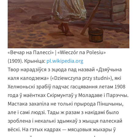
«Вечар на Палессі» | «Wieczór na Polesiu»
(1909). Крыніца:
pl.wikipedia.org
Твор нарадзіўся з эцюда пад назвай «Дзяўчына
каля калодзежа» («Dziewczyna przy studni»), які
Хелмоньскі зрабіў падчас гасцявання летам 1908
года ў маёнтках Скірмунтаў у Моладаве і Парэччы.
Мастака захапіла не толькі прырода Піншчыны,
але і самі людзі. Тады ж разам з накідамі было
зроблена і некалькі здымкаў з жыцця палескай
вёскі. На гэтых кадрах — мясцовыя жыхары ў