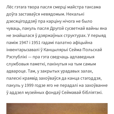
Лёс гэтага твора пасля смерці майстра таксама
доўга заставаўся невядомым. Некалькі
дзесяцігоддзяў пра карціну нічога не было
чуваць, пакуль пасля Другой сусветнай вайны яна
не знайшлася ў дзяржаўных структурах. У перыяд
паміж 1947 і 1951 гадамі палатно афіцыйна
інвентарызавалі ў Канцылярыі Сейма Польскай
Рэспублікі — пра гэта сведчаць адпаведныя
службовыя паметкі, пакінутыя на тым самым
адвароце. Там, у закрытых урадавых залах,
палескі краявід захоўваўся да канца стагоддзя,
пакуль у 1999 годзе яго не перадалі на захоўванне
ў аддзел музейных фондаў Сеймавай бібліятэкі.