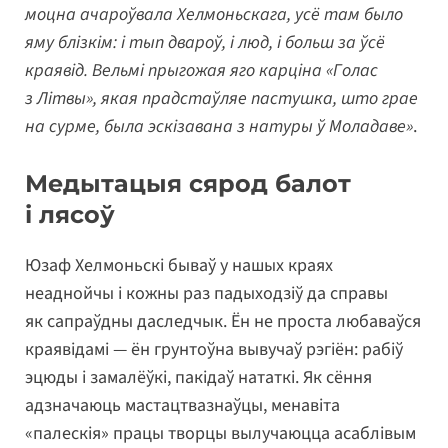
моцна ачароўвала Хелмоньскага, усё там было
яму блізкім: і тып двароў, і люд, і больш за ўсё
краявід. Вельмі прыгожая яго карціна «Голас
з Літвы», якая прадстаўляе пастушка, што грае
на сурме, была эскізавана з натуры ў Моладаве»
.
Медытацыя сярод балот
і лясоў
Юзаф Хелмоньскі бываў у нашых краях
неаднойчы і кожны раз падыходзіў да справы
як сапраўдны даследчык. Ён не проста любаваўся
краявідамі — ён грунтоўна вывучаў рэгіён: рабіў
эцюды і замалёўкі, пакідаў нататкі. Як сёння
адзначаюць мастацтвазнаўцы, менавіта
«палескія» працы творцы вылучаюцца асаблівым