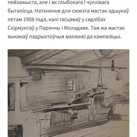
пейзажыста, але і як глыбокага і чуллівага
бытапісца. Натхненне для сюжэта мастак адшукаў
летам 1908 года, калі гасцяваў у сядзібах
Скірмунтаў у Парэччы і Моладаве. Там жа мастак
выканаў падрыхтоўчыя малюнкі да кампазіцыі.