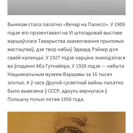
Chełmoński 1849-1914.
Volume 2, 2024)
Вынікам стала палатно «Вечар на Палессі». У 1909
годзе яго прэзентавалі на VI штогадовай выставе
варшаўскага Таварыства заахвочвання прыгожых
мастацтваў, дзе твор набыў Эдвард Рэйхер для
сваёй калекцыі. У 1927 годзе карціна знаходзілася
ва ўладанні Абэ Гутнайера. У 1928 годзе — набыта
Нацыянальным музеем Варшавы за 16 тысяч
злотых. А ў часе Другой сусветнай вайны палатно
было вывезена ў СССР, адкуль вярнулася ў
Польшчу толькі летам 1956 года.