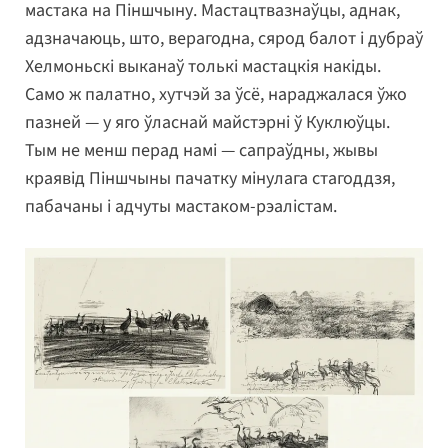
мастака на Піншчыну. Мастацтвазнаўцы, аднак,
адзначаюць, што, верагодна, сярод балот і дубраў
Хелмоньскі выканаў толькі мастацкія накіды.
Само ж палатно, хутчэй за ўсё, нараджалася ўжо
пазней — у яго ўласнай майстэрні ў Куклюўцы.
Тым не менш перад намі — сапраўдны, жывы
краявід Піншчыны пачатку мінулага стагоддзя,
пабачаны і адчуты мастаком-рэалістам.