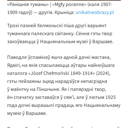
«Ранішнія туманы» | «Mgły poranne» (каля 1907-
1909 гадоў) — другія. Крыніца:
unikalneobrazy.pl
Трохі пазней Хелмоньскі піша другі варыянт
туманнага палескага світанку. Сёння гэты твор
захоўваецца ў Нацыянальным музеі ў Варшаве.
Паводле ўспамінаў яшчэ адной дачкі мастака,
Ядвігі, на якія спасылаюцца аўтары найноўшага
каталога «Józef Chełmoński 1849-1914» (2024),
гэты пейзажны эцюд нарадзіўся непасрэдна
ў маёнтку на Піншчыне. Як і папярэдні твор,
ён спачатку заставаўся ў сям’і, але ў лютым 1925
года дочкі вырашылі прадаць яго Нацыянальнаму
музею ў Варшаве.