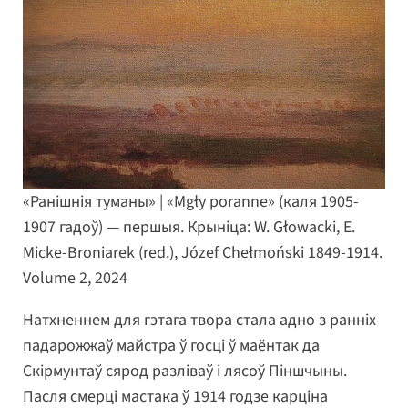
«Ранішнія туманы» | «Mgły poranne» (каля 1905-
1907 гадоў) — першыя. Крыніца: W. Głowacki, E.
Micke-Broniarek (red.), Józef Chełmoński 1849-1914.
Volume 2, 2024
Натхненнем для гэтага твора стала адно з ранніх
падарожжаў майстра ў госці ў маёнтак да
Скірмунтаў сярод разліваў і лясоў Піншчыны.
Пасля смерці мастака ў 1914 годзе карціна