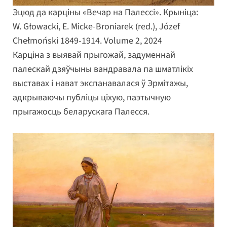
Эцюд да карціны «Вечар на Палессі». Крыніца:
W. Głowacki, E. Micke-Broniarek (red.), Józef
Chełmoński 1849-1914. Volume 2, 2024
Карціна з выявай прыгожай, задуменнай
палескай дзяўчыны вандравала па шматлікіх
выставах і нават экспанавалася ў Эрмітажы,
адкрываючы публіцы ціхую, паэтычную
прыгажосць беларускага Палесся.