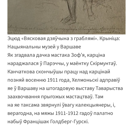
Эцюд «Вясковая дзяўчына з граблямі». Крыніца:
Нацыянальны музей у Варшаве
Як згадвала дачка мастака Зоф’я, карціна
нараджалася ў Парэччы, у маёнтку Скірмунтаў.
Канчаткова скончыўшы працу над карцінай
позняй восенню 1911 года, Хелмоньскі адправіў
яе ў Варшаву на штогадовую выставу Таварыства
заахвочвання прыгожых мастацтваў. Там
на яе таксама звярнулі ўвагу калекцыянеры, і,
верагодна, на мяжы 1911-1912 гадоў палатно
набыў Францішак Голдберг-Гурскі.