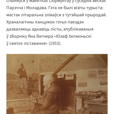
спыняўся ў маёнтках Скірмунтаў у суседніх вёсках
Парэчча і Моладава. Гэта не былі візіты турыста:
мастак літаральна зліваўся з тутэйшай прыродай.
Храналагічны ланцужок гэтых паездак
дазваляюць аднавіць лісты, апублікаваныя
ў зборніку Яна Вегнера «Юзаф Хелмоньскі
ў святле ліставання» (1953).