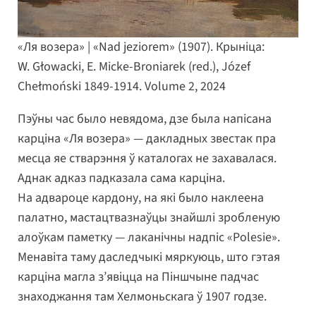
«Ля возера» | «Nad jeziorem» (1907). Крыніца:
W. Głowacki, E. Micke-Broniarek (red.), Józef
Chełmoński 1849-1914. Volume 2, 2024
Пэўны час было невядома, дзе была напісана
карціна «Ля возера» — дакладных звестак пра
месца яе стварэння ў каталогах не захавалася.
Аднак адказ падказала сама карціна.
На адвароце кардону, на які было наклеена
палатно, мастацтвазнаўцы знайшлі зробленую
алоўкам паметку — лаканічны надпіс «Polesie».
Менавіта таму даследчыкі мяркуюць, што гэтая
карціна магла з’явіцца на Піншчыне падчас
знаходжання там Хелмоньскага ў 1907 годзе.