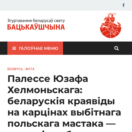
ЗБС "Бацькаўшчына"
ГАЛОЎНАЕ МЕНЮ
БЕЛАРУСЬ
/
ФОТА
Палессе Юзафа
Хелмоньскага:
беларускія краявіды
на карцінах выбітнага
польскага мастака —