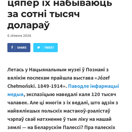
цяпер іх набываюць
за сотні тысяч
долараў
6 ліпеня 2026
SHARE
TWEET
Летась у Нацыянальным музеі ў Познані з
вялікім поспехам прайшла выстава «Józef
Chełmoński. 1849-1914».
Паводле інфармацыі
медыя
, экспазіцыю наведалі каля 120 тысяч
чалавек. Але ці многія з іх ведалі, што адзін з
найвялікшых польскіх мастакоў-рэалістаў
чэрпаў сваё натхненне ў тым ліку на нашай
зямлі — на Беларускім Палессі? Пра палескіх