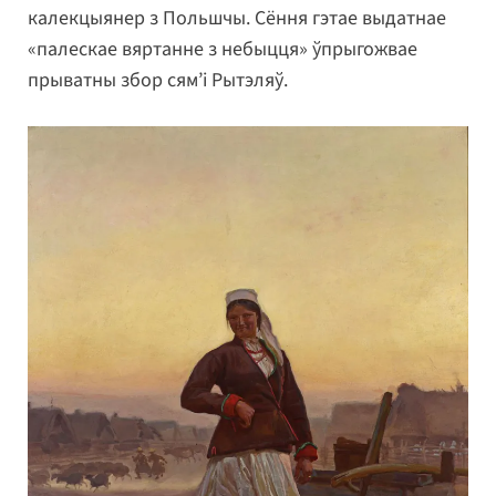
калекцыянер з Польшчы. Сёння гэтае выдатнае
«палескае вяртанне з небыцця» ўпрыгожвае
прыватны збор сям’і Рытэляў.