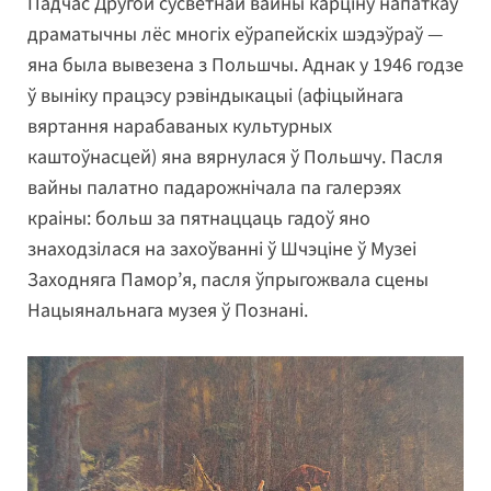
Падчас Другой сусветнай вайны карціну напаткаў
драматычны лёс многіх еўрапейскіх шэдэўраў —
яна была вывезена з Польшчы. Аднак у 1946 годзе
ў выніку працэсу рэвіндыкацыі (афіцыйнага
вяртання нарабаваных культурных
каштоўнасцей) яна вярнулася ў Польшчу. Пасля
вайны палатно падарожнічала па галерэях
краіны: больш за пятнаццаць гадоў яно
знаходзілася на захоўванні ў Шчэціне ў Музеі
Заходняга Памор’я, пасля ўпрыгожвала сцены
Нацыянальнага музея ў Познані.