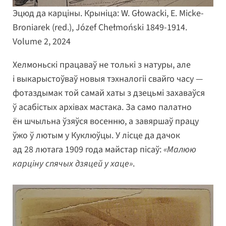
Эцюд да карціны. Крыніца: W. Głowacki, E. Micke-
Broniarek (red.), Józef Chełmoński 1849-1914.
Volume 2, 2024
Хелмоньскі працаваў не толькі з натуры, але
і выкарыстоўваў новыя тэхналогіі свайго часу —
фотаздымак той самай хаты з дзецьмі захаваўся
ў асабістых архівах мастака. За само палатно
ён шчыльна ўзяўся восенню, а завяршаў працу
ўжо ў лютым у Куклюўцы. У лісце да дачок
ад 28 лютага 1909 года майстар пісаў:
«Малюю
карціну спячых дзяцей у хаце»
.