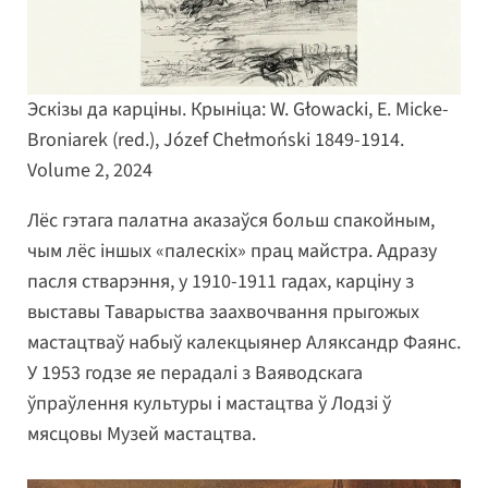
Эскізы да карціны. Крыніца: W. Głowacki, E. Micke-
Broniarek (red.), Józef Chełmoński 1849-1914.
Volume 2, 2024
Лёс гэтага палатна аказаўся больш спакойным,
чым лёс іншых «палескіх» прац майстра. Адразу
пасля стварэння, у 1910-1911 гадах, карціну з
выставы Таварыства заахвочвання прыгожых
мастацтваў набыў калекцыянер Аляксандр Фаянс.
У 1953 годзе яе перадалі з Ваяводскага
ўпраўлення культуры і мастацтва ў Лодзі ў
мясцовы Музей мастацтва.