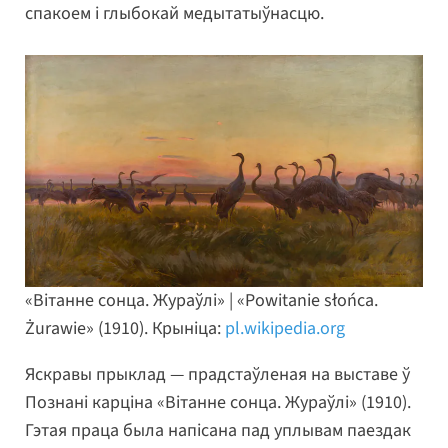
спакоем і глыбокай медытатыўнасцю.
«Вітанне сонца. Жураўлі» | «Powitanie słońca.
Żurawie» (1910). Крыніца:
pl.wikipedia.org
Яскравы прыклад — прадстаўленая на выставе ў
Познані карціна «Вітанне сонца. Жураўлі» (1910).
Гэтая праца была напісана пад уплывам паездак