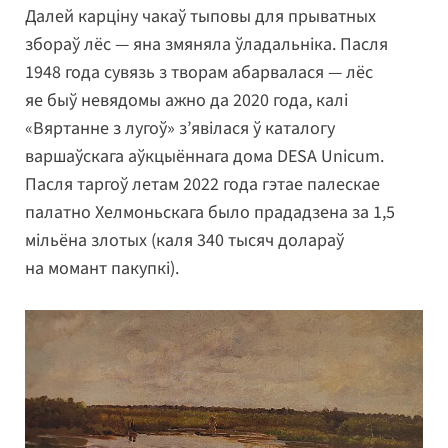
Далей карціну чакаў тыповы для прыватных
збораў лёс — яна змяняла ўладальніка. Пасля
1948 года сувязь з творам абарвалася — лёс
яе быў невядомы ажно да 2020 года, калі
«Вяртанне з лугоў» з’явілася ў каталогу
варшаўскага аўкцыённага дома DESA Unicum.
Пасля таргоў летам 2022 года гэтае палескае
палатно Хелмоньскага было прададзена за 1,5
мільёна злотых (каля 340 тысяч долараў
на момант пакупкі).