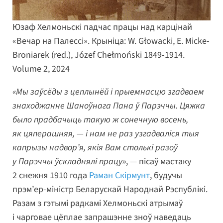
Юзаф Хелмоньскі падчас працы над карцінай
«Вечар на Палессі». Крыніца: W. Głowacki, E. Micke-
Broniarek (red.), Józef Chełmoński 1849-1914.
Volume 2, 2024
«Мы заўсёды з цеплынёй і прыемнасцю згадваем
знаходжанне Шаноўнага Пана ў Парэччы. Цяжка
было прадбачыць такую ж сонечную восень,
як цяперашняя, — і нам не раз узгадваліся тыя
капрызы надвор’я, якія Вам столькі разоў
у Парэччы ўскладнялі працу»
, — пісаў мастаку
2 снежня 1910 года
Раман Скірмунт
, будучы
прэм’ер-міністр Беларускай Народнай Рэспублікі.
Разам з гэтымі радкамі Хелмоньскі атрымаў
і чарговае цёплае запрашэнне зноў наведаць