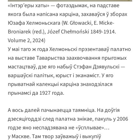
«Інтэр’еры хаты» — фотаздымак, на падставе
якога была напісана карціна, захаваўся ў зборах
Юзафа Хелмоньскага (W. Głowacki, E. Micke-
Broniarek (red.), Józef Chełmoński 1849-1914.
Volume 2, 2024)
У маі таго ж года Хелмоньскі прэзентаваў палатно
на выставе Таварыства заахвочвання прыгожых
мастацтваў, дзе яго набыў Стэфан Дзявульскі —
варшаўскі палітык, юрыст і эканаміст. У яго
прыватнай калекцыі карціна знаходзілася
прынамсі да 1927 года.
А вось далей пачынаецца таямніца. На доўгія
дзесяцігоддзі след палатна знікае, пакуль у 2006
годзе яно неспадзявана не «ўсплывае»…
у Маскве. Там твор заўважыў і выкупіў