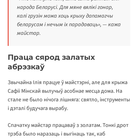
народа Беларусі. Для мяне вялікі гонар,
калі грузін можа хоць крыху дапамагчы
беларусам і нечым іх парадаваць», — кажа
майстар.
Праца сярод залатых
абрэзкаў
Звычайна Ілія працуе ў майстэрні, але для крыжа
Сафіі Мінскай вылучыў асобнае месца дома. На
стале не было нічога лішняга: святло, інструменты
і дэталі будучага вырабу.
Спачатку майстар працаваў з золатам. Тонкі дрот
трэба было наразаць і выгінаць так, каб