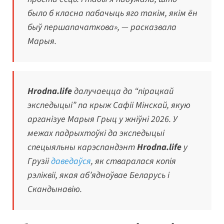
было б класна пабачыць яго такім, якім ён
быў першапачаткова», — расказвала
Марыя.
Hrodna.life
далучаецца да “пірацкай
экспедыцыі” па крыж Сафіі Мінскай, якую
арганізуе Марыя Грыц у жніўні 2026. У
межах падрыхтоўкі да экспедыцыі
спецыяльны карэспандэнт
Hrodna.life
у
Грузіі
даведаўся
, як стваралася копія
рэліквіі, якая аб’ядноўвае Беларусь і
Скандынавію.