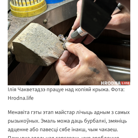
Ілія Чакветадзэ працуе над копіяй крыжа. Фота:
Hrodna.life
Менавіта гэты этап майстар лічыць адным з самых
рызыкоўных. Эмаль можа даць бурбалкі, змяніць
адценне або павесці сябе інакш, чым чакаеш.