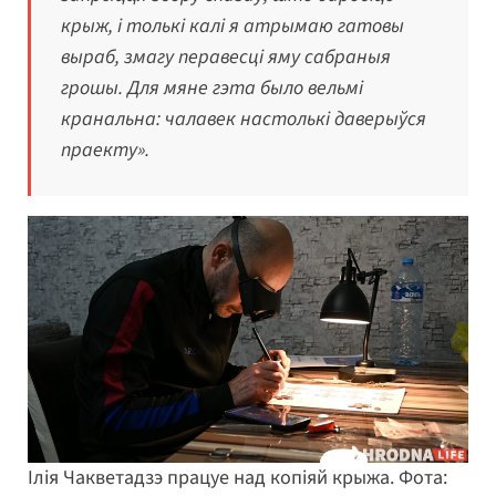
крыж, і толькі калі я атрымаю гатовы
выраб, змагу перавесці яму сабраныя
грошы. Для мяне гэта было вельмі
кранальна: чалавек настолькі даверыўся
праекту».
Ілія Чакветадзэ працуе над копіяй крыжа. Фота: