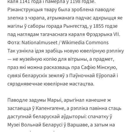
каля 1141 года і памерла ў 1198 годзе.
Рэканструкцыя твару была зроблена паводле
злепка з чэрапа, атрыманага падчас адкрыцця яе
магілы ў саборы горада Рынгестэд, у 1855 годзе
пад наглядам тагачаснага караля Фрэдэрыка VII.
Фота: Nationalmuseet / Wikimedia Commons
Так узнікла ідэя зрабіць новую ювелірную рэпліку
— не музейную копію для вітрыны, а прадмет,
праз які можна расказваць пра Сафію Мінскую,
сувязі беларускіх земляў з Паўночнай Еўропай і
сярэднявечнае ювелірнае мастацтва.
Паводле задумы Марыі, арыгінал канешне ж
застаецца ў Капенгагене, а рэпліка павінна стаць
даступнай беларускай аўдыторыі: спачатку ў
Музеі Вольнай Беларусі ў Варшаве, а затым на