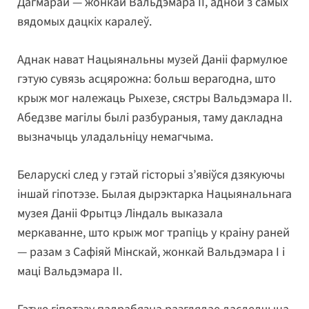
Дагмарай — жонкай Вальдэмара II, адной з самых
вядомых дацкіх каралеў.
Аднак нават Нацыянальны музей Даніі фармулюе
гэтую сувязь асцярожна: больш верагодна, што
крыж мог належаць Рыхезе, сястры Вальдэмара II.
Абедзве магілы былі разбураныя, таму дакладна
вызначыць уладальніцу немагчыма.
Беларускі след у гэтай гісторыі з’явіўся дзякуючы
іншай гіпотэзе. Былая дырэктарка Нацыянальнага
музея Даніі Фрытцэ Ліндаль выказала
меркаванне, што крыж мог трапіць у краіну раней
— разам з Сафіяй Мінскай, жонкай Вальдэмара I і
маці Вальдэмара II.