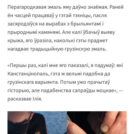
Перагародкавая эмаль яму даўно знаёмая. Раней
ён часцей працаваў у гэтай тэхніцы, пасля
засяродзіўся на вырабах з брыльянтамі і
прыроднымі камянямі. Але калі ўбачыў выяву
крыжа, яго ўразіла, наколькі гэты прадмет
нагадвае традыцыйную грузінскую эмаль.
«Першы раз, калі мне яго паказалі, я падумаў: які
Канстанцінопаль, гэта ж вельмі падобна да
грузінскага варыянта. Потым ужо прачытаў
гісторыю, але падабенства сапраўды моцнае», —
расказвае Ілія.