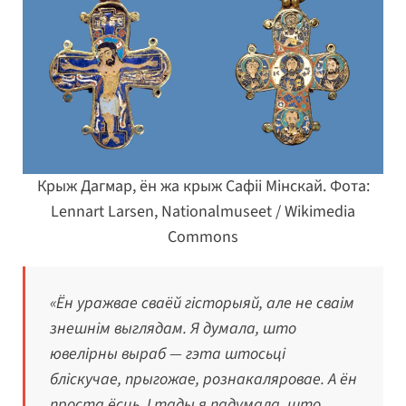
Крыж Дагмар, ён жа крыж Сафіі Мінскай. Фота:
Lennart Larsen, Nationalmuseet / Wikimedia
Commons
«Ён уражвае сваёй гісторыяй, але не сваім
знешнім выглядам. Я думала, што
ювелірны выраб — гэта штосьці
бліскучае, прыгожае, рознакаляровае. А ён
проста ёсць. І тады я падумала, што