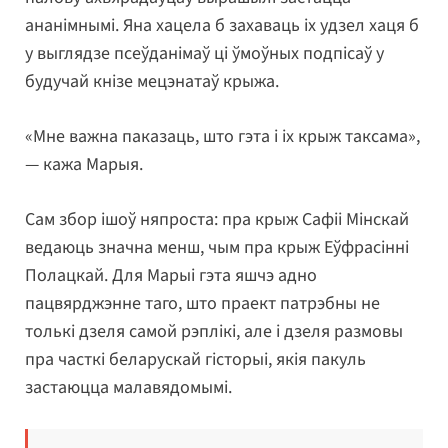
ананімнымі. Яна хацела б захаваць іх удзел хаця б
у выглядзе псеўданімаў ці ўмоўных подпісаў у
будучай кнізе мецэнатаў крыжа.
«Мне важна паказаць, што гэта і іх крыж таксама»,
— кажа Марыя.
Сам збор ішоў няпроста: пра крыж Сафіі Мінскай
ведаюць значна менш, чым пра крыж Еўфрасінні
Полацкай. Для Марыі гэта яшчэ адно
пацвярджэнне таго, што праект патрэбны не
толькі дзеля самой рэплікі, але і дзеля размовы
пра часткі беларускай гісторыі, якія пакуль
застаюцца малавядомымі.