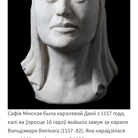
Сафія Мінская была каралевай Даніі з 1157 года,
калі ва ўзросце 16 гадоў выйшла замуж за караля
Вальдэмара Вялікага (1157–82). Яна нарадзілася