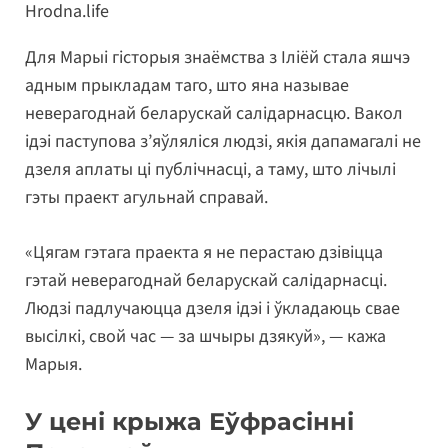
Hrodna.life
Для Марыі гісторыя знаёмства з Іліёй стала яшчэ
адным прыкладам таго, што яна называе
неверагоднай беларускай салідарнасцю. Вакол
ідэі паступова з’яўляліся людзі, якія дапамагалі не
дзеля аплаты ці публічнасці, а таму, што лічылі
гэты праект агульнай справай.
«Цягам гэтага праекта я не перастаю дзівіцца
гэтай неверагоднай беларускай салідарнасці.
Людзі падлучаюцца дзеля ідэі і ўкладаюць свае
высілкі, свой час — за шчыры дзякуй», — кажа
Марыя.
У цені крыжа Еўфрасінні