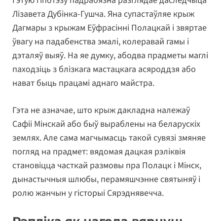
Гэтую гіпотэзу падрабязна разглядае даследчыца
Лізавета Дубінка-Гушча. Яна супастаўляе крыж
Дагмары з крыжам Еўфрасінні Полацкай і звяртае
ўвагу на падабенства эмалі, колеравай гамы і
дэталяў выяў. На яе думку, абодва прадметы маглі
паходзіць з блізкага мастацкага асяроддзя або
нават быць працамі аднаго майстра.
Гэта не азначае, што крыж дакладна належаў
Сафіі Мінскай або быў выраблены на беларускіх
землях. Але сама магчымасць такой сувязі змяняе
погляд на прадмет: вядомая дацкая рэліквія
становіцца часткай размовы пра Полацк і Мінск,
дынастычныя шлюбы, перамяшчэнне святыняў і
ролю жанчын у гісторыі Сярэднявечча.