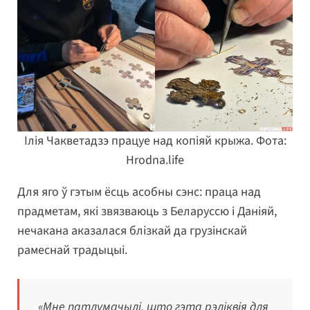
Ілія Чакветадзэ працуе над копіяй крыжа. Фота:
Hrodna.life
Для яго ў гэтым ёсць асобны сэнс: праца над
прадметам, які звязваюць з Беларуссю і Даніяй,
нечакана аказалася блізкай да грузінскай
рамеснай традыцыі.
«Мне патлумачылі, што гэта рэліквія для