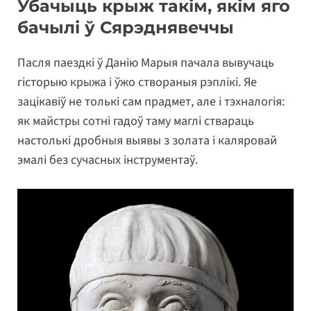
Убачыць крыж такім, якім яго
бачылі ў Сярэднявеччы
Пасля паездкі ў Данію Марыя пачала вывучаць
гісторыю крыжа і ўжо створаныя рэплікі. Яе
зацікавіў не толькі сам прадмет, але і тэхналогія:
як майстры сотні гадоў таму маглі ствараць
настолькі дробныя выявы з золата і каляровай
эмалі без сучасных інструментаў.