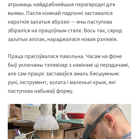
атрымаць найдрабнейшыя перагародкі для
выявы. Пасля кожнай падгонкі заставаліся
кароткія залатыя абрэзкі — яны паступова
збіраліся на працоўным стале. Вось так, сярод
залатых апілак, нараджалася новая рэліквія.
Праца прасоўвалася павольна. Часам на фоне
быў уключаны тэлевізар з навінамі ці перадачамі,
але сам працэс заставаўся амаль бясшумным:
рукі, інструмент, золата і маленькі крыж, які
паступова набываў форму.