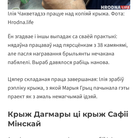
Ілія Чакветадзэ працуе над копіяй крыжа. Фота:
Hrodna.life
Ён згадвае і іншы выпадак са сваёй практыкі:
нядаўна працаваў над пярсцёнкам з 38 камянямі,
але пасля награвання брыльянты нечакана
пабялелі. Выраб давялося рабіць нанова.
Цяпер складаная праца завершаная: Ілія зрабіў
рэпліку крыжа, з якой Марыя Грыц пачынала гэты
праект як з амаль немагчымай ідэяй.
Крыж Дагмары ці крыж Сафіі
Мінскай