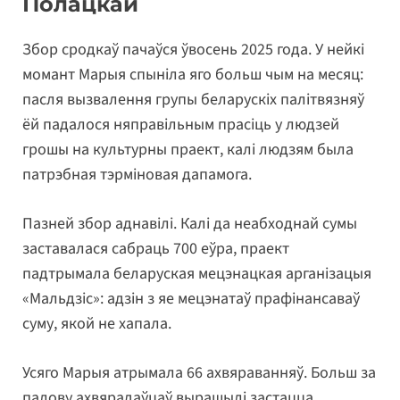
Полацкай
Збор сродкаў пачаўся ўвосень 2025 года. У нейкі
момант Марыя спыніла яго больш чым на месяц:
пасля вызвалення групы беларускіх палітвязняў
ёй падалося няправільным прасіць у людзей
грошы на культурны праект, калі людзям была
патрэбная тэрміновая дапамога.
Пазней збор аднавілі. Калі да неабходнай сумы
заставалася сабраць 700 еўра, праект
падтрымала беларуская мецэнацкая арганізацыя
«Мальдзіс»: адзін з яе мецэнатаў прафінансаваў
суму, якой не хапала.
Усяго Марыя атрымала 66 ахвяраванняў. Больш за
палову ахвярадаўцаў вырашылі застацца