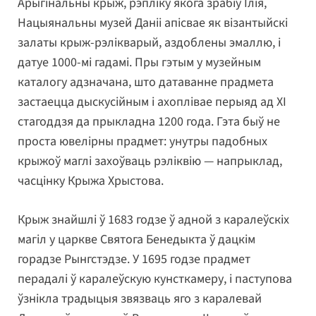
Арыгінальны крыж, рэпліку якога зрабіў Ілія,
Нацыянальны музей Даніі апісвае як візантыйскі
залаты крыж-рэлікварый, аздоблены эмаллю, і
датуе 1000-мі гадамі. Пры гэтым у музейным
каталогу адзначана, што датаванне прадмета
застаецца дыскусійным і ахоплівае перыяд ад XI
стагоддзя да прыкладна 1200 года. Гэта быў не
проста ювелірны прадмет: унутры падобных
крыжоў маглі захоўваць рэліквію — напрыклад,
часцінку Крыжа Хрыстова.
Крыж знайшлі ў 1683 годзе ў адной з каралеўскіх
магіл у царкве Святога Бенедыкта ў дацкім
горадзе Рынгстэдзе. У 1695 годзе прадмет
перадалі ў каралеўскую кунсткамеру, і паступова
ўзнікла традыцыя звязваць яго з каралевай