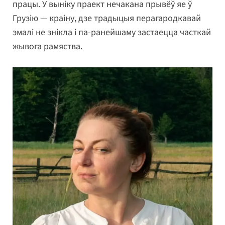
працы. У выніку праект нечакана прывёў яе ў
Грузію — краіну, дзе традыцыя перагародкавай
эмалі не знікла і па-ранейшаму застаецца часткай
жывога рамяства.