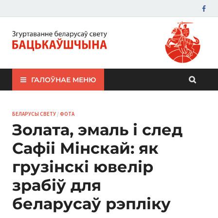
ЗБС "Бацькаўшчына"
ГАЛОЎНАЕ МЕНЮ
БЕЛАРУСЫ СВЕТУ
/
ФОТА
Золата, эмаль і след
Сафіі Мінскай: як
грузінскі ювелір
зрабіў для
беларусаў рэпліку