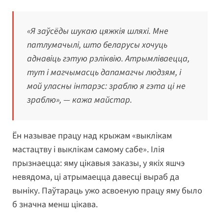
«Я заўсёды шукаю цяжкія шляхі. Мне
патлумачылі, што беларусы хочуць
аднавіць гэтую рэліквію. Атрымліваецца,
тут і магчымасць дапамагчы людзям, і
мой уласны інтарэс: зраблю я гэта ці не
зраблю», — кажа майстар.
Ён называе працу над крыжам «выклікам
мастацтву і выклікам самому сабе». Ілія
прызнаецца: яму цікавыя заказы, у якіх яшчэ
невядома, ці атрымаецца давесці выраб да
выніку. Паўтараць ужо асвоеную працу яму было
б значна менш цікава.