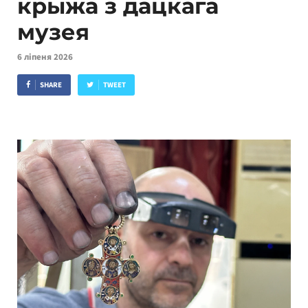
крыжа з дацкага
музея
6 ліпеня 2026
SHARE
TWEET