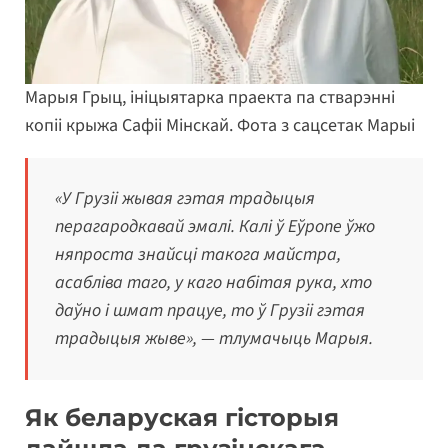
Марыя Грыц, ініцыятарка праекта па стварэнні
копіі крыжа Сафіі Мінскай. Фота з сацсетак Марыі
«У Грузіі жывая гэтая традыцыя
перагародкавай эмалі. Калі ў Еўропе ўжо
няпроста знайсці такога майстра,
асабліва таго, у каго набітая рука, хто
даўно і шмат працуе, то ў Грузіі гэтая
традыцыя жыве», — тлумачыць Марыя.
Як беларуская гісторыя