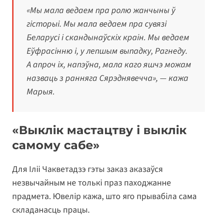
«Мы мала ведаем пра ролю жанчыны ў
гісторыі. Мы мала ведаем пра сувязі
Беларусі і скандынаўскіх краін. Мы ведаем
Еўфрасінню і, у лепшым выпадку, Рагнеду.
А апроч іх, напэўна, мала каго яшчэ можам
назваць з ранняга Сярэднявечча», — кажа
Марыя.
«Выклік мастацтву і выклік
самому сабе»
Для Іліі Чакветадзэ гэты заказ аказаўся
незвычайным не толькі праз паходжанне
прадмета. Ювелір кажа, што яго прывабіла сама
складанасць працы.