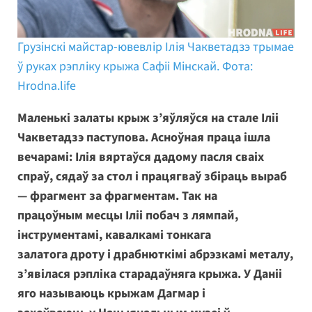
Грузінскі майстар-ювевлір Ілія Чакветадзэ трымае
ў руках рэпліку крыжа Сафіі Мінскай. Фота:
Hrodna.life
Маленькі залаты крыж з’яўляўся на стале Іліі
Чакветадзэ паступова. Асноўная праца ішла
вечарамі: Ілія вяртаўся дадому пасля сваіх
спраў, сядаў за стол і працягваў збіраць выраб
— фрагмент за фрагментам. Так на
працоўным месцы Іліі побач з лямпай,
інструментамі, кавалкамі тонкага
залатога дроту і драбнюткімі абрэзкамі металу,
з’явілася рэпліка старадаўняга крыжа. У Даніі
яго называюць крыжам Дагмар і