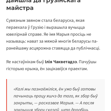
дайшла да грузінскага
майстра
Сувязным звяном стала беларуска, якая
пераехала ў Грузію і вырашыла вучыцца
ювелірнай справе. Яе імя Марыя просіць не
называць: нават за мяжой многія беларусы па-
ранейшаму асцярожна ставяцца да публічнасці.
Яе настаўнікам быў
Ілія Чакветадзэ
. Пачуўшы
гісторыю крыжа, ён зацікавіўся праектам.
«Калі мы пазнаёміліся, ён ужо быў гатовы
пачынаць працу яшчэ да таго, як збор быў
закрыты, — расказвае Марыя. — А пасля
закрыцця збору сказаў, што даробіць