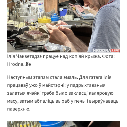
Ілія Чакветадзэ працуе над копіяй крыжа. Фота:
Hrodna.life
Наступным этапам стала эмаль. Для гэтага Ілія
працаваў ужо ў майстэрні: у падрыхтаваныя
залатыя ячэйкі трэба было закласці каляровую
масу, затым абпаліць выраб у печы і выраўнаваць
паверхню.