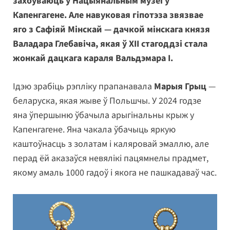
захоўваюць у Нацыянальным музеі ў
Капенгагене. Але навуковая гіпотэза звязвае
яго з Сафіяй Мінскай — дачкой мінскага князя
Валадара Глебавіча, якая ў XII стагоддзі стала
жонкай дацкага караля Вальдэмара I.
Ідэю зрабіць рэпліку прапанавала
Марыя Грыц
—
беларуска, якая жыве ў Польшчы. У 2024 годзе
яна ўпершыню ўбачыла арыгінальны крыж у
Капенгагене. Яна чакала ўбачыць яркую
каштоўнасць з золатам і каляровай эмаллю, але
перад ёй аказаўся невялікі пацямнелы прадмет,
якому амаль 1000 гадоў і якога не пашкадаваў час.