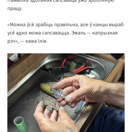
Памылка здольная сапсаваць ужо зробленую
працу.
«Можна ўсё зрабіць правільна, але ў канцы выраб
усё адно можа сапсавацца. Эмаль — капрызная
рэч», — кажа Ілія.