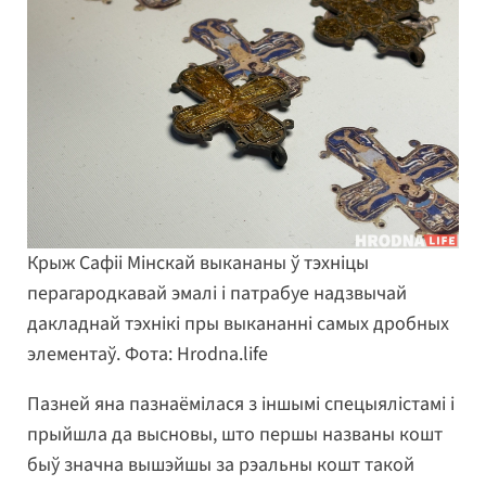
Крыж Сафіі Мінскай выкананы ў тэхніцы
перагародкавай эмалі і патрабуе надзвычай
дакладнай тэхнікі пры выкананні самых дробных
элементаў. Фота: Hrodna.life
Пазней яна пазнаёмілася з іншымі спецыялістамі і
прыйшла да высновы, што першы названы кошт
быў значна вышэйшы за рэальны кошт такой