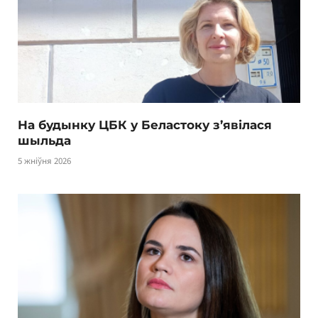
На будынку ЦБК у Беластоку з’явілася
шыльда
5 жніўня 2026