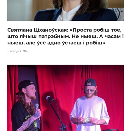
Святлана Ціханоўская: «Проста робіш тое,
што лічыш патрэбным. Не ныеш. А часам і
ныеш, але ўсё адно ўстаеш і робіш»
5 жніўня 2026