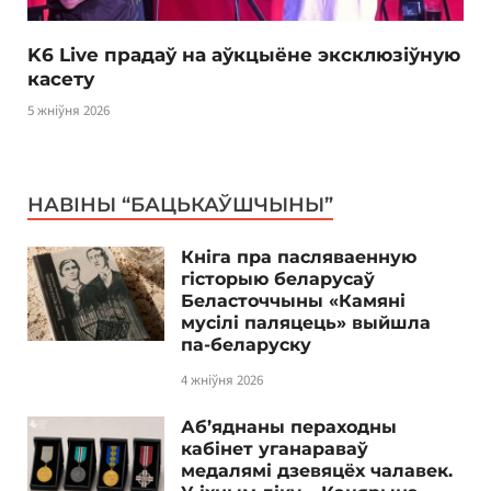
K6 Live прадаў на аўкцыёне эксклюзіўную
касету
5 жніўня 2026
НАВІНЫ “БАЦЬКАЎШЧЫНЫ”
Кніга пра пасляваенную
гісторыю беларусаў
Беласточчыны «Камяні
мусілі паляцець» выйшла
па-беларуску
4 жніўня 2026
Аб’яднаны пераходны
кабінет уганараваў
медалямі дзевяцёх чалавек.