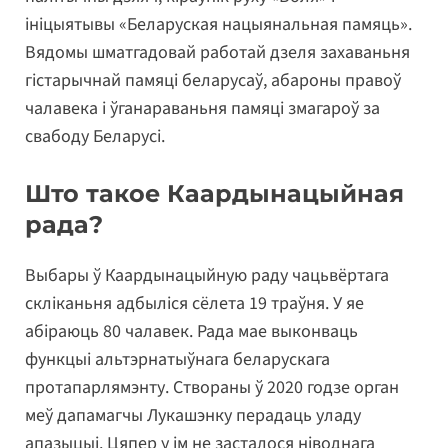
ініцыятывы «Беларуская нацыянальная памяць».
Вядомы шматгадовай работай дзеля захаваньня
гістарычнай памяці беларусаў, абароны правоў
чалавека і ўганараваньня памяці змагароў за
свабоду Беларусі.
Што такое Каардынацыйная
рада?
Выбары ў Каардынацыйную раду чацьвёртага
скліканьня адбыліся сёлета 19 траўня. У яе
абіраюць 80 чалавек. Рада мае выконваць
функцыі альтэрнатыўнага беларускага
протапарлямэнту. Створаны ў 2020 годзе орган
меў дапамагчы Лукашэнку перадаць уладу
апазыцыі. Цяпер у ім не засталося ніводнага