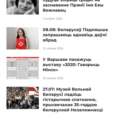
заснаванне Прэміі імя Евы
Вежнавец
3 жніўня 2026
08.08: Беларусаў Падляшша
запрашаюць аднавіць даўні
абрад
31 ліпеня 2026
У Варшаве пакажуць
выставу «2020: Гаворыць
Мінск»
30 ліпеня 2026
27.07: Музей Вольнай
Беларусі ладзіць
гістарычнае спатканне,
прысвечанае 35-годдзю
беларускай Незалежнасці