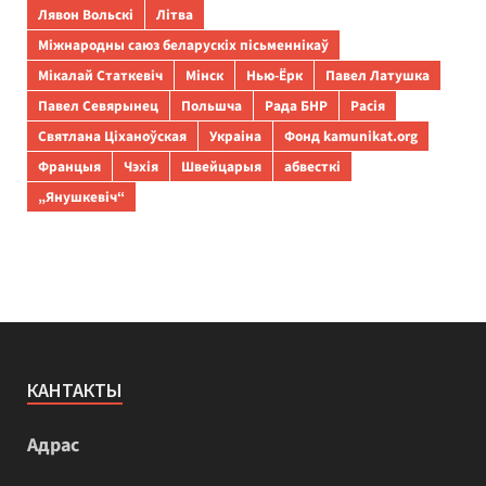
Лявон Вольскі
Літва
Міжнародны саюз беларускіх пісьменнікаў
Мікалай Статкевіч
Мінск
Нью-Ёрк
Павел Латушка
Павел Севярынец
Польшча
Рада БНР
Расія
Святлана Ціханоўская
Украіна
Фонд kamunikat.org
Францыя
Чэхія
Швейцарыя
абвесткі
„Янушкевіч“
КАНТАКТЫ
Адрас