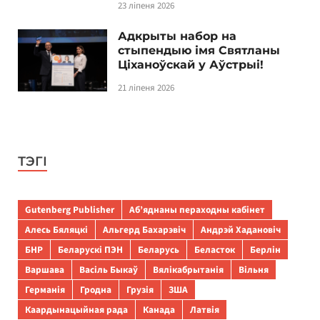
23 ліпеня 2026
Адкрыты набор на
стыпендыю імя Святланы
Ціханоўскай у Аўстрыі!
21 ліпеня 2026
ТЭГІ
Gutenberg Publisher
Аб’яднаны пераходны кабінет
Алесь Бяляцкі
Альгерд Бахарэвіч
Андрэй Хадановіч
БНР
Беларускі ПЭН
Беларусь
Беласток
Берлін
Варшава
Васіль Быкаў
Вялікабрытанія
Вільня
Германія
Гродна
Грузія
ЗША
Каардынацыйная рада
Канада
Латвія