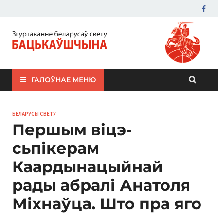
ЗБС "Бацькаўшчына"
ГАЛОЎНАЕ МЕНЮ
БЕЛАРУСЫ СВЕТУ
Першым віцэ-
сьпікерам
Каардынацыйнай
рады абралі Анатоля
Міхнаўца. Што пра яго