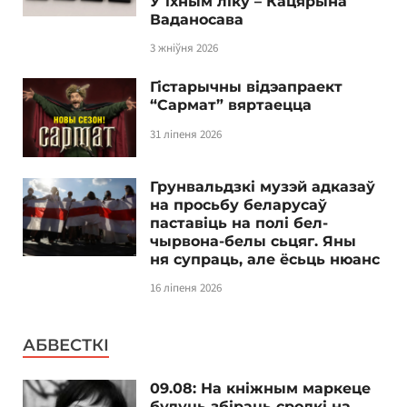
У іхным ліку – Кацярына
Ваданосава
3 жніўня 2026
Гістарычны відэапраект
“Сармат” вяртаецца
31 ліпеня 2026
Грунвальдзкі музэй адказаў
на просьбу беларусаў
паставіць на полі бел-
чырвона-белы сьцяг. Яны
ня супраць, але ёсьць нюанс
16 ліпеня 2026
АБВЕСТКІ
09.08: На кніжным маркеце
будуць збіраць сродкі на