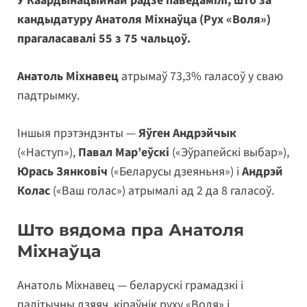
У Каардынацыйнай радзе паведамілі, што за
кандыдатуру Анатоля Міхнаўца (Рух «Воля»)
прагаласавалі 55 з 75 чальцоў.
Анатоль Міхнавец
атрымаў 73,3% галасоў у сваю
падтрымку.
Іншыя прэтэндэнты —
Яўген Андрэйчык
(«Наступ»),
Павал Мар’еўскі
(«Эўрапейскі выбар»),
Юрась Зянковіч
(«Беларусы дзеяньня») і
Андрэй
Колас
(«Ваш голас») атрымалі ад 2 да 8 галасоў.
Што вядома пра Анатоля
Міхнаўца
Анатоль Міхнавец — беларускі грамадзкі і
палітычны дзяяч, кіраўнік руху «Воля» і