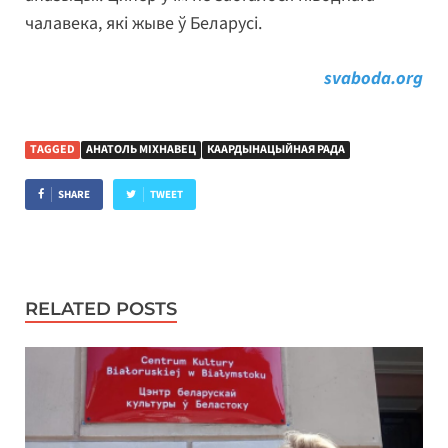
чалавека, які жыве ў Беларусі.
svaboda.org
TAGGED
АНАТОЛЬ МІХНАВЕЦ
КААРДЫНАЦЫЙНАЯ РАДА
SHARE
TWEET
RELATED POSTS