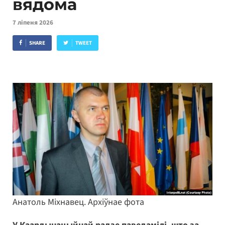
вядома
7 ліпеня 2026
SHARE
TWEET
Анатоль Міхнавец. Архіўнае фота