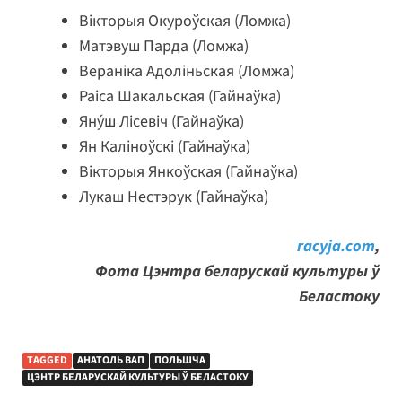
Вікторыя Окуроўская (Ломжа)
Матэвуш Парда (Ломжа)
Вераніка Адоліньская (Ломжа)
Раіса Шакальская (Гайнаўка)
Яну́ш Лісевіч (Гайнаўка)
Ян Каліноўскі (Гайнаўка)
Вікторыя Янкоўская (Гайнаўка)
Лукаш Нестэрук (Гайнаўка)
racyja.com
,
Фота Цэнтра беларускай культуры ў
Беластоку
TAGGED
АНАТОЛЬ ВАП
ПОЛЬШЧА
ЦЭНТР БЕЛАРУСКАЙ КУЛЬТУРЫ Ў БЕЛАСТОКУ