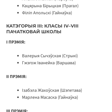
Кацярына Бірыцкая (Прагал)
Філіп Апольскі (Гайнаўка)
КАТЭГОРЫЯ III: КЛАСЫ IV–VIII
ПАЧАТКОВАЙ ШКОЛЫ
I ПРЭМІЯ:
Валерыя Сычэўская (Стрыкі)
Гжэгож Іванейка (Варшава)
II ПРЭМІЯ:
Ізабэла Жахоўская (Шэпетава)
Марлена Масаска (Гайнаўка)
III ПРЭМІЯ: