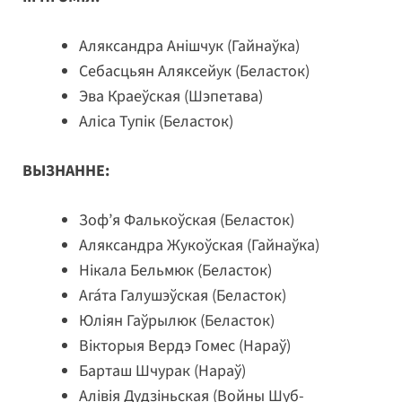
Аляксандра Анішчук (Гайнаўка)
Себасцьян Аляксейук (Беласток)
Эва Краеўская (Шэпетава)
Аліса Тупік (Беласток)
ВЫЗНАННЕ:
Зоф’я Фалькоўская (Беласток)
Аляксандра Жукоўская (Гайнаўка)
Нікала Бельмюк (Беласток)
Ага́та Галушэўская (Беласток)
Юліян Гаўрылюк (Беласток)
Вікторыя Вердэ Гомес (Нараў)
Барташ Шчурак (Нараў)
Алівія Дудзіньская (Войны Шуб-