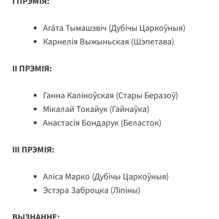
I ПРЭМІЯ:
Ага́та Тымашэвіч (Дубічы Царкоўныя)
Карнелія Выжыньская (Шэпетава)
II ПРЭМІЯ:
Ганна Каліноўская (Стары Беразоў)
Мікалай Токайук (Гайнаўка)
Анастасія Бондарук (Беласток)
III ПРЭМІЯ:
Аліса Марко (Дубічы Царкоўныя)
Эстэра Заброцка (Ліпіны)
ВЫЗНАННЕ: