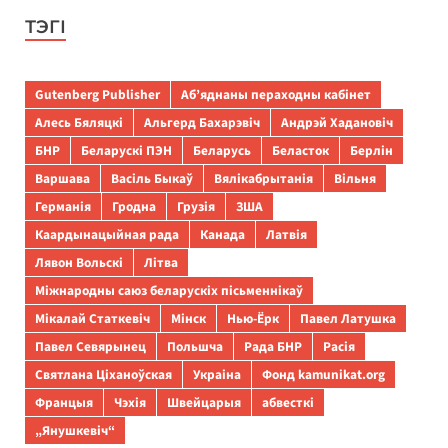
ТЭГІ
Gutenberg Publisher
Аб’яднаны пераходны кабінет
Алесь Бяляцкі
Альгерд Бахарэвіч
Андрэй Хадановіч
БНР
Беларускі ПЭН
Беларусь
Беласток
Берлін
Варшава
Васіль Быкаў
Вялікабрытанія
Вільня
Германія
Гродна
Грузія
ЗША
Каардынацыйная рада
Канада
Латвія
Лявон Вольскі
Літва
Міжнародны саюз беларускіх пісьменнікаў
Мікалай Статкевіч
Мінск
Нью-Ёрк
Павел Латушка
Павел Севярынец
Польшча
Рада БНР
Расія
Святлана Ціханоўская
Украіна
Фонд kamunikat.org
Францыя
Чэхія
Швейцарыя
абвесткі
„Янушкевіч“