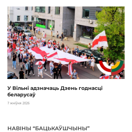
У Вільні адзначаць Дзень годнасці
беларусаў
7 жніўня 2026
НАВІНЫ “БАЦЬКАЎШЧЫНЫ”