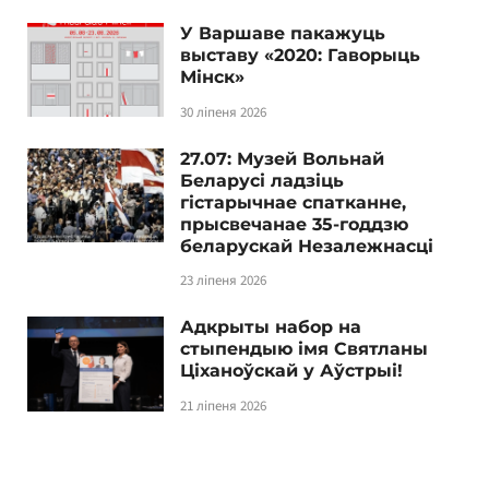
У Варшаве пакажуць
выставу «2020: Гаворыць
Мінск»
30 ліпеня 2026
27.07: Музей Вольнай
Беларусі ладзіць
гістарычнае спатканне,
прысвечанае 35-годдзю
беларускай Незалежнасці
23 ліпеня 2026
Адкрыты набор на
стыпендыю імя Святланы
Ціханоўскай у Аўстрыі!
21 ліпеня 2026