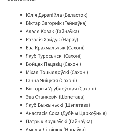
Юлія Дэрэга́йла (Беласток)
Віктар Загорнік (Гайнаўка)
Адэля Козак (Гайнаўка)
Разалія Хайдук (Нараў)
Ева Крахмальчык (Сахоні)
Якуб Туросьнскі (Сахоні)
Войцех Пацэвіц (Сахоні)
Міхал Тоцылдоўскі (Сахоні)
Ганна Яніцкая (Сахоні)
Вікторыя Урублеўская (Сахоні)
Эва Станкевіч (Шэпетава)
Якуб Выжыньскі (Шэпетава)
Анастасія Соха (Дубічы Царкоўныя)
Патрык Крушэўскі (Гайнаўка)
Амелія Літвінюк (Нараўка)