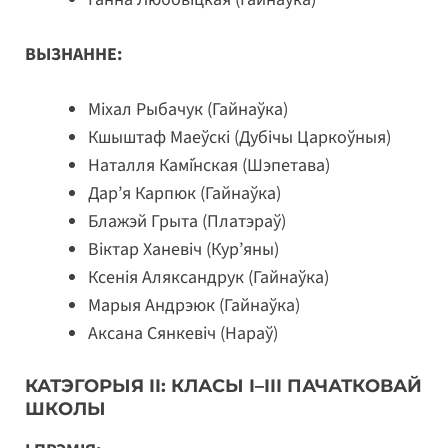
ВЫЗНАННЕ:
Міхал Рыбачук (Гайнаўка)
Кшыштаф Маеўскі (Дубічы Царкоўныя)
Наталля Камі́нская (Шэпетава)
Дар’я Карпюк (Гайнаўка)
Блажэй Грыта (Платэраў)
Віктар Ханевіч (Кур’яны)
Ксенія Аляксандрук (Гайнаўка)
Марыя Андрэюк (Гайнаўка)
Аксанa Сянкевіч (Нараў)
КАТЭГОРЫЯ II: КЛАСЫ I–III ПАЧАТКОВАЙ
ШКОЛЫ