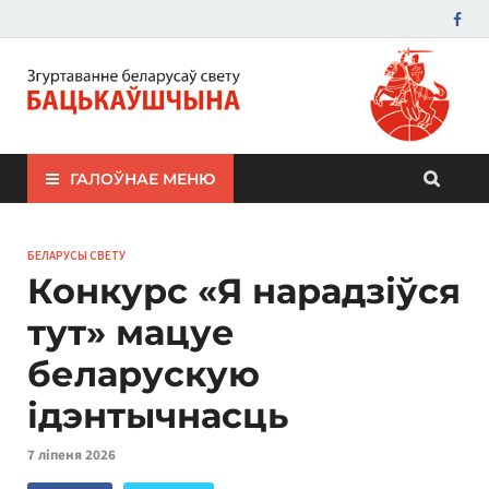
ЗБС "Бацькаўшчына"
ГАЛОЎНАЕ МЕНЮ
БЕЛАРУСЫ СВЕТУ
Конкурс «Я нарадзіўся
тут» мацуе
беларускую
ідэнтычнасць
7 ліпеня 2026