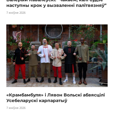
наступны крок у вызваленні палітвязняў”
7 жніўня 2026
«Крамбамбуля» і Лявон Вольскі абвясцілі
Усебеларускі карпаратыў
7 жніўня 2026