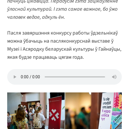
пачнуць цікавіцца. Перадусім гэта зацікаўленне
ўласнай культурай. І гэта самае важнае, бо ўжо
чалавек ведае, адкуль ён.
Пасля завяршэння конкурсу работы ўдзельнікаў
можна ўбачыць на пасляконкурснай выставе ў
Музеі і Асяродку беларускай культуры ў Гайнаўцы,
якая будзе працаваць цягам года.