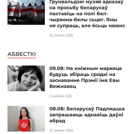
Грунвальдзкі музэй адказаў
на просьбу беларусаў
паставіць на полі бел-
чырвона-белы сьцяг. Яны
ня супраць, але ёсьць нюанс
16 ліпеня 2026
АБВЕСТКІ
09.08: На кніжным маркеце
будуць збіраць сродкі на
заснаванне Прэміі імя Евы
Вежнавец
3 жніўня 2026
08.08: Беларусаў Падляшша
запрашаюць аднавіць даўні
абрад
31 ліпеня 2026