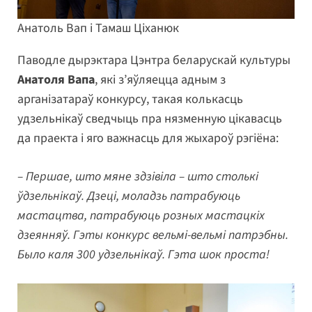
Анатоль Вап і Тамаш Ціханюк
Паводле дырэктара Цэнтра беларускай культуры
Анатоля Вапа
, які з’яўляецца адным з
арганізатараў конкурсу, такая колькасць
удзельнікаў сведчыць пра нязменную цікавасць
да праекта і яго важнасць для жыхароў рэгіёна:
– Першае, што мяне здзівіла – што столькі
ўдзельнікаў. Дзеці, моладзь патрабуюць
мастацтва, патрабуюць розных мастацкіх
дзеянняў. Гэты конкурс вельмі-вельмі патрэбны.
Было каля 300 удзельнікаў. Гэта шок проста!