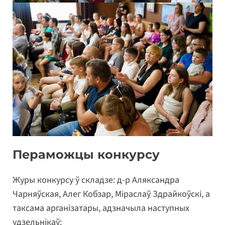
Пераможцы конкурсу
Журы конкурсу ў складзе: д-р Аляксандра
Чарняўская, Алег Кобзар, Міраслаў Здрайкоўскі, а
таксама арганізатары, адзначыла наступных
удзельнікаў: