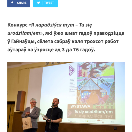
SHARE
TWEET
Конкурс
«Я нарадзіўся тут – Tu się
urodziłam/em»
, які ўжо шмат гадоў праводзіцца
ў Гайнаўцы, сёлета сабраў каля трохсот работ
аўтараў ва ўзросце ад 3 да 76 гадоў.