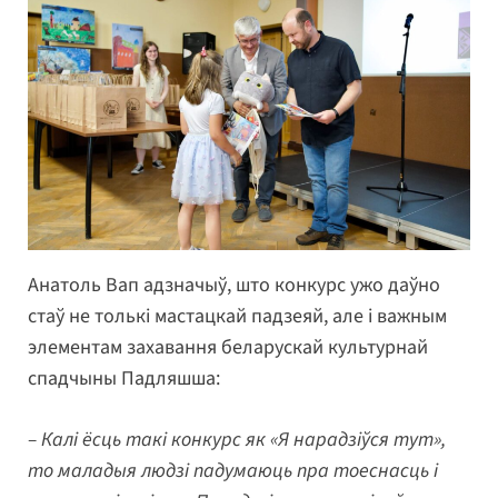
Анатоль Вап адзначыў, што конкурс ужо даўно
стаў не толькі мастацкай падзеяй, але і важным
элементам захавання беларускай культурнай
спадчыны Падляшша:
– Калі ёсць такі конкурс як «Я нарадзіўся тут»,
то маладыя людзі падумаюць пра тоеснасць і