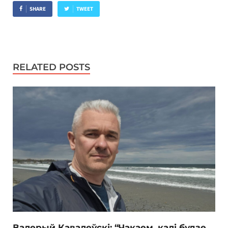
SHARE
TWEET
RELATED POSTS
Валерый Кавалеўскі: “Чакаем, калі будзе