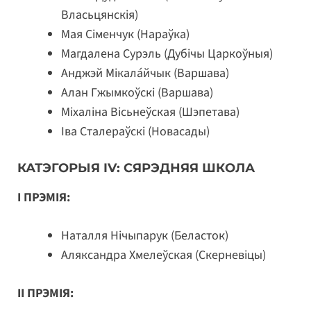
Власьцянскія)
Мая Сіменчук (Нараўка)
Магдалена Сурэль (Дубічы Царкоўныя)
Анджэй Мікала́йчык (Варшава)
Алан Гжымкоўскі (Варшава)
Міхаліна Вісьнеўская (Шэпетава)
Іва Сталераўскі (Новасады)
КАТЭГОРЫЯ IV: СЯРЭДНЯЯ ШКОЛА
I ПРЭМІЯ:
Наталля Нічыпарук (Беласток)
Аляксандра Хмелеўская (Скерневіцы)
II ПРЭМІЯ: