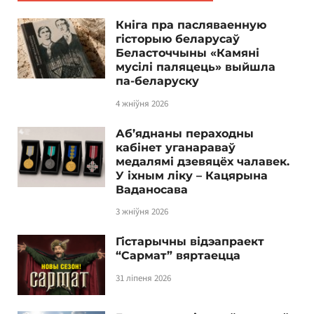
Кніга пра пасляваенную
гісторыю беларусаў
Беласточчыны «Камяні
мусілі паляцець» выйшла
па-беларуску
4 жніўня 2026
Аб’яднаны пераходны
кабінет уганараваў
медалямі дзевяцёх чалавек.
У іхным ліку – Кацярына
Ваданосава
3 жніўня 2026
Гістарычны відэапраект
“Сармат” вяртаецца
31 ліпеня 2026