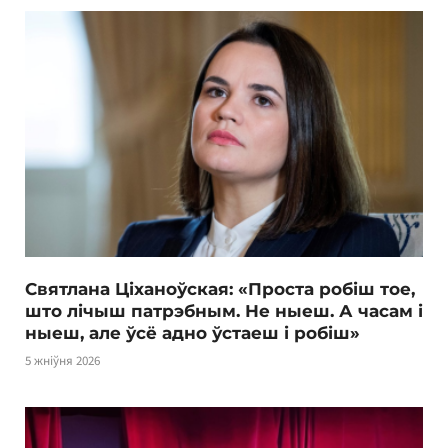
Святлана Ціханоўская: «Проста робіш тое,
што лічыш патрэбным. Не ныеш. А часам і
ныеш, але ўсё адно ўстаеш і робіш»
5 жніўня 2026