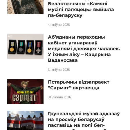
Беласточчыны «Камяні
мусілі паляцець» выйшла
па-беларуску
4 жніўня 2026
Аб’яднаны пераходны
кабінет уганараваў
медалямі дзевяцёх чалавек.
У іхным ліку – Кацярына
Ваданосава
3 жніўня 2026
Гістарычны відэапраект
“Сармат” вяртаецца
31 ліпеня 2026
Грунвальдзкі музэй адказаў
на просьбу беларусаў
паставіць на полі бел-