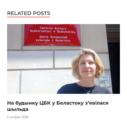
RELATED POSTS
На будынку ЦБК у Беластоку з’явілася
шыльда
5 жніўня 2026