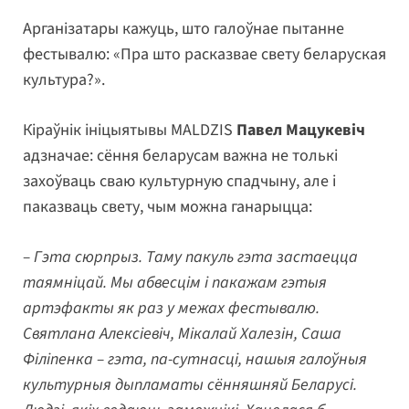
Арганізатары кажуць, што галоўнае пытанне
фестывалю: «Пра што расказвае свету беларуская
культура?».
Кіраўнік ініцыятывы MALDZIS
Павел Мацукевіч
адзначае: сёння беларусам важна не толькі
захоўваць сваю культурную спадчыну, але і
паказваць свету, чым можна ганарыцца:
– Гэта сюрпрыз. Таму пакуль гэта застаецца
таямніцай. Мы абвесцім і пакажам гэтыя
артэфакты як раз у межах фестывалю.
Святлана Алексіевіч, Мікалай Халезін, Саша
Філіпенка – гэта, па-сутнасці, нашыя галоўныя
культурныя дыпламаты сённяшняй Беларусі.