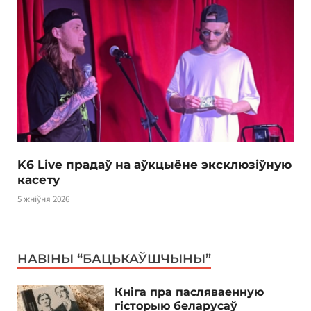
K6 Live прадаў на аўкцыёне эксклюзіўную
касету
5 жніўня 2026
НАВІНЫ “БАЦЬКАЎШЧЫНЫ”
Кніга пра пасляваенную
гісторыю беларусаў