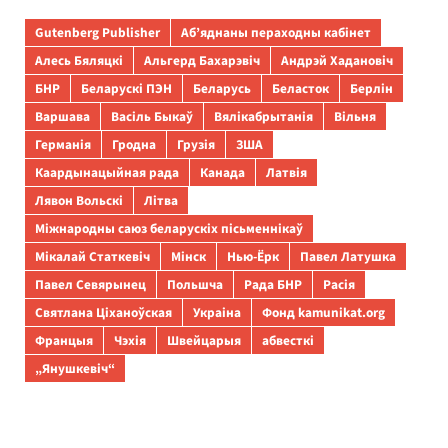
Gutenberg Publisher
Аб’яднаны пераходны кабінет
Алесь Бяляцкі
Альгерд Бахарэвіч
Андрэй Хадановіч
БНР
Беларускі ПЭН
Беларусь
Беласток
Берлін
Варшава
Васіль Быкаў
Вялікабрытанія
Вільня
Германія
Гродна
Грузія
ЗША
Каардынацыйная рада
Канада
Латвія
Лявон Вольскі
Літва
Міжнародны саюз беларускіх пісьменнікаў
Мікалай Статкевіч
Мінск
Нью-Ёрк
Павел Латушка
Павел Севярынец
Польшча
Рада БНР
Расія
Святлана Ціханоўская
Украіна
Фонд kamunikat.org
Францыя
Чэхія
Швейцарыя
абвесткі
„Янушкевіч“