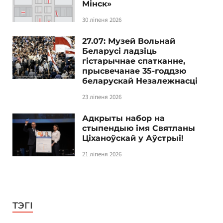
Мінск»
30 ліпеня 2026
27.07: Музей Вольнай
Беларусі ладзіць
гістарычнае спатканне,
прысвечанае 35-годдзю
беларускай Незалежнасці
23 ліпеня 2026
Адкрыты набор на
стыпендыю імя Святланы
Ціханоўскай у Аўстрыі!
21 ліпеня 2026
ТЭГІ