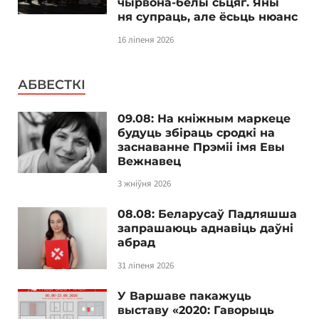
чырвона-белы сьцяг. Яны
ня супраць, але ёсьць нюанс
16 ліпеня 2026
АБВЕСТКІ
09.08: На кніжным маркеце
будуць збіраць сродкі на
заснаванне Прэміі імя Евы
Вежнавец
3 жніўня 2026
08.08: Беларусаў Падляшша
запрашаюць аднавіць даўні
абрад
31 ліпеня 2026
У Варшаве пакажуць
выставу «2020: Гаворыць