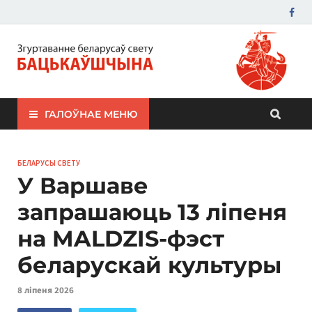
ЗБС "Бацькаўшчына"
ГАЛОЎНАЕ МЕНЮ
БЕЛАРУСЫ СВЕТУ
У Варшаве
запрашаюць 13 ліпеня
на MALDZIS-фэст
беларускай культуры
8 ліпеня 2026