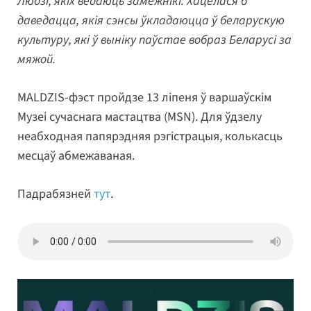
Людзі, якіх ведаюць замежнікі. Хацелася б
даведацца, якія сэнсы ўкладаюцца ў беларускую
культуру, які ў выніку паўстае вобраз Беларусі за
мяжой.
MALDZIS-фэст пройдзе 13 ліпеня ў варшаўскім
Музеі сучаснага мастацтва (MSN). Для ўдзелу
неабходная папярэдняя рэгістрацыя, колькасць
месцаў абмежаваная.
Падрабязней
тут
.