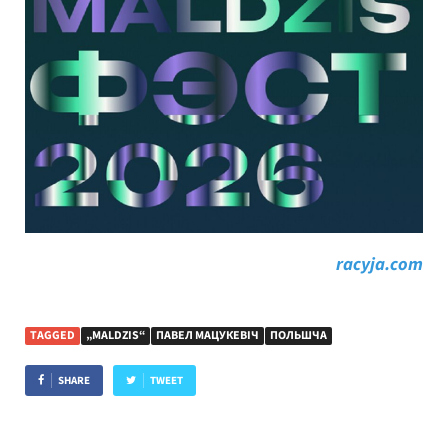
racyja.com
TAGGED
„MALDZIS“
ПАВЕЛ МАЦУКЕВІЧ
ПОЛЬШЧА
SHARE
TWEET