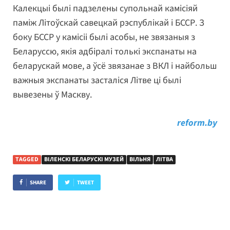
Калекцыі былі падзелены супольнай камісіяй
паміж Літоўскай савецкай рэспублікай і БССР. З
боку БССР у камісіі былі асобы, не звязаныя з
Беларуссю, якія адбіралі толькі экспанаты на
беларускай мове, а ўсё звязанае з ВКЛ і найбольш
важныя экспанаты засталіся Літве ці былі
вывезены ў Маскву.
reform.by
TAGGED
ВІЛЕНСКІ БЕЛАРУСКІ МУЗЕЙ
ВІЛЬНЯ
ЛІТВА
SHARE
TWEET