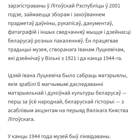
зарэгістраваны ў Літоўскай Рэспубліцы ў 2001
годзе, займаецца зборам і захоўваннем
прадметаў даўніны, рукапісаў, дакументаў,
фатаграфій і іншых сведчанняў жыцця і дзейнасці
беларусаў розных пакаленняў. Ён працягвае
традыцыі музея, створанага Іванам Луцкевічам,
які дзейнічаў у Вільні з 1921 і да канца 1944-га.
Ідэяй Івана Луцкевіча было сабраць матэрыялы,
якія зрабілі б магчымымі даследаванні
матэрыяльнай і духоўнай культуры беларусаў —
перш за ўсё народнай, беларускай гісторыі — з
асаблівым акцэнтам на перыяд Вялікага Княства
Літоўскага.
У канцы 1944 года музей быў ліквідаваны.