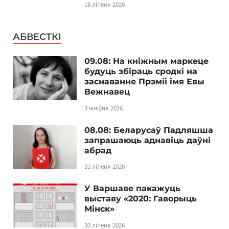
16 ліпеня 2026
АБВЕСТКІ
09.08: На кніжным маркеце
будуць збіраць сродкі на
заснаванне Прэміі імя Евы
Вежнавец
3 жніўня 2026
08.08: Беларусаў Падляшша
запрашаюць аднавіць даўні
абрад
31 ліпеня 2026
У Варшаве пакажуць
выставу «2020: Гаворыць
Мінск»
30 ліпеня 2026