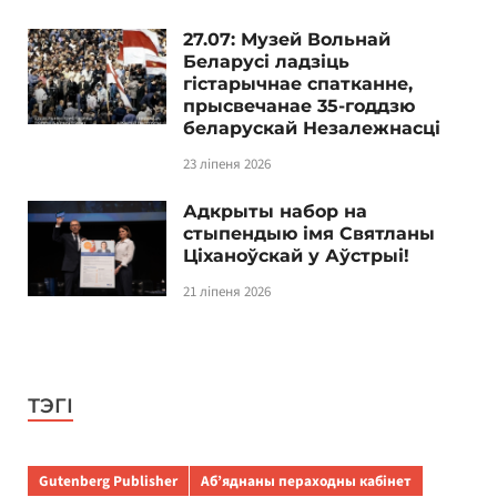
27.07: Музей Вольнай
Беларусі ладзіць
гістарычнае спатканне,
прысвечанае 35-годдзю
беларускай Незалежнасці
23 ліпеня 2026
Адкрыты набор на
стыпендыю імя Святланы
Ціханоўскай у Аўстрыі!
21 ліпеня 2026
ТЭГІ
Gutenberg Publisher
Аб’яднаны пераходны кабінет