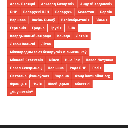
Алесь Бяляцкі
Альгерд Бахарэвіч
Андрэй Хадановіч
БНР
Беларускі ПЭН
Беларусь
Беласток
Берлін
Варшава
Васіль Быкаў
Вялікабрытанія
Вільня
Германія
Гродна
Грузія
ЗША
Каардынацыйная рада
Канада
Латвія
Лявон Вольскі
Літва
Міжнародны саюз беларускіх пісьменнікаў
Мікалай Статкевіч
Мінск
Нью-Ёрк
Павел Латушка
Павел Севярынец
Польшча
Рада БНР
Расія
Святлана Ціханоўская
Украіна
Фонд kamunikat.org
Францыя
Чэхія
Швейцарыя
абвесткі
„Янушкевіч“