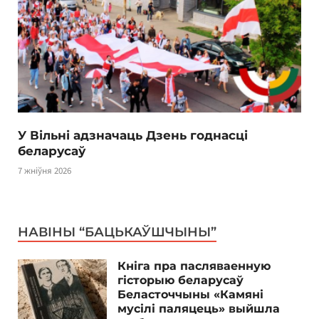
У Вільні адзначаць Дзень годнасці
беларусаў
7 жніўня 2026
НАВІНЫ “БАЦЬКАЎШЧЫНЫ”
Кніга пра пасляваенную
гісторыю беларусаў
Беласточчыны «Камяні
мусілі паляцець» выйшла