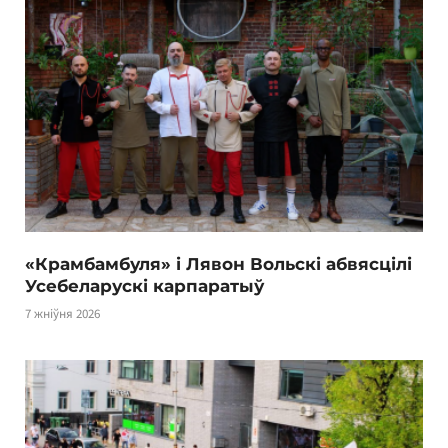
«Крамбамбуля» і Лявон Вольскі абвясцілі
Усебеларускі карпаратыў
7 жніўня 2026