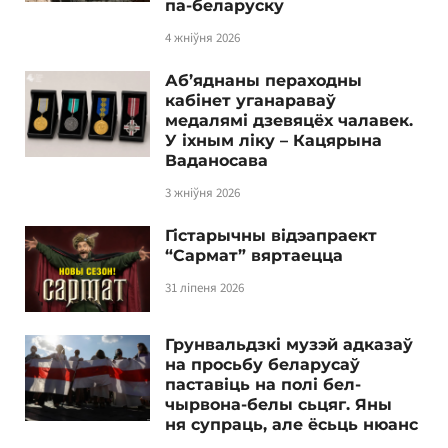
па-беларуску
4 жніўня 2026
Аб’яднаны пераходны
кабінет уганараваў
медалямі дзевяцёх чалавек.
У іхным ліку – Кацярына
Ваданосава
3 жніўня 2026
Гістарычны відэапраект
“Сармат” вяртаецца
31 ліпеня 2026
Грунвальдзкі музэй адказаў
на просьбу беларусаў
паставіць на полі бел-
чырвона-белы сьцяг. Яны
ня супраць, але ёсьць нюанс