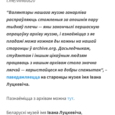
t.me/vilniaus20
“Валянтэры нашага музэю ганарліва
распраўляюць стомленыя за апошнія пару
тыдняў плечы — яны закончылі першасную
апрацоўку архіву музэю, і азнаёміцца з яе
пладамі можа кожная ды кожны на нашай
старонцы ў archive.org. Дасьледчыкам,
студэнтам і іншым цікаўным людзям
працаваць з нашым архівам стала значна
лягчэй — карыстайцеся на добры спажытак“,
–
паведамляецца
на старонцы музея імя Івана
Луцкевіча.
Пазнаёміцца з архівам можна
тут
.
Беларускі музей імя
Івана Луцкевіча
,