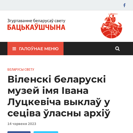
ЗБС "Бацькаўшчына"
ГАЛОЎНАЕ МЕНЮ
БЕЛАРУСЫ СВЕТУ
Віленскі беларускі
музей імя Івана
Луцкевіча выклаў у
сеціва ўласны архіў
14 чэрвеня 2023