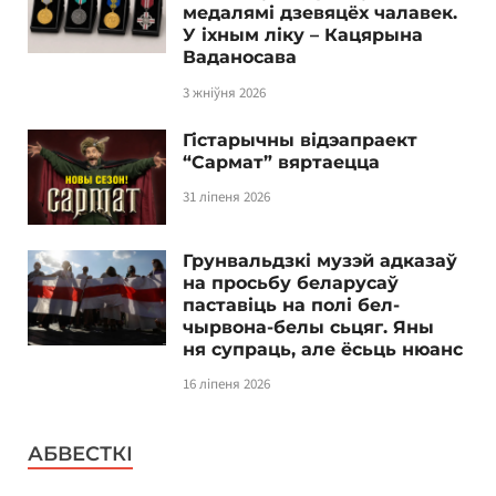
медалямі дзевяцёх чалавек.
У іхным ліку – Кацярына
Ваданосава
3 жніўня 2026
Гістарычны відэапраект
“Сармат” вяртаецца
31 ліпеня 2026
Грунвальдзкі музэй адказаў
на просьбу беларусаў
паставіць на полі бел-
чырвона-белы сьцяг. Яны
ня супраць, але ёсьць нюанс
16 ліпеня 2026
АБВЕСТКІ