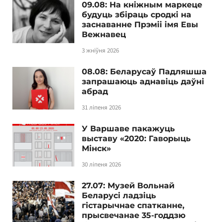
09.08: На кніжным маркеце
будуць збіраць сродкі на
заснаванне Прэміі імя Евы
Вежнавец
3 жніўня 2026
08.08: Беларусаў Падляшша
запрашаюць аднавіць даўні
абрад
31 ліпеня 2026
У Варшаве пакажуць
выставу «2020: Гаворыць
Мінск»
30 ліпеня 2026
27.07: Музей Вольнай
Беларусі ладзіць
гістарычнае спатканне,
прысвечанае 35-годдзю