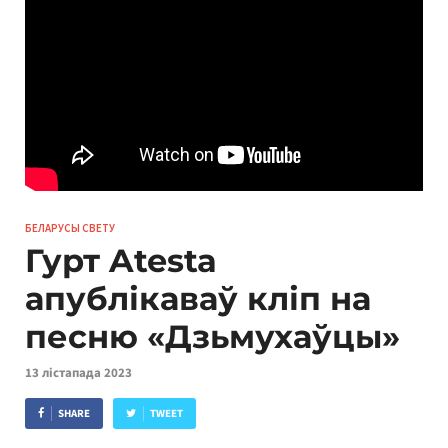
БЕЛАРУСЫ СВЕТУ
Гурт Atesta
апублікаваў кліп на
песню «Дзьмухаўцы»
13 лістапада 2023
SHARE
TWEET