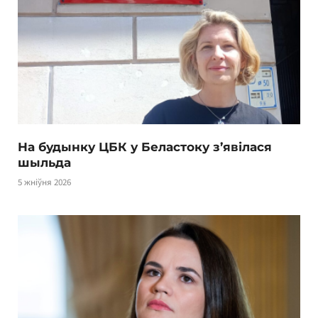
На будынку ЦБК у Беластоку з’явілася
шыльда
5 жніўня 2026