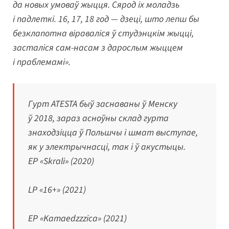
да новых умоваў жыцця. Сярод іх моладзь
і падлеткі. 16, 17, 18 год — дзеці, што лепш бы
безклапотна віраваліся ў студэнцкім жыцці,
засталіся сам-насам з дарослым жыццем
і праблемамі».
Гурт ATESTA быў заснаваны ў Менску
ў 2018, зараз асноўны склад гурта
знаходзіцца ў Польшчы і шмат выступае,
як у электрычнасці, так і ў акустыцы.
EP «Skrali» (2020)
LP «16+» (2021)
EP «Kamaedzzzica» (2021)