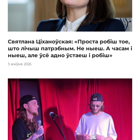
Святлана Ціханоўская: «Проста робіш тое,
што лічыш патрэбным. Не ныеш. А часам і
ныеш, але ўсё адно ўстаеш і робіш»
5 жніўня 2026