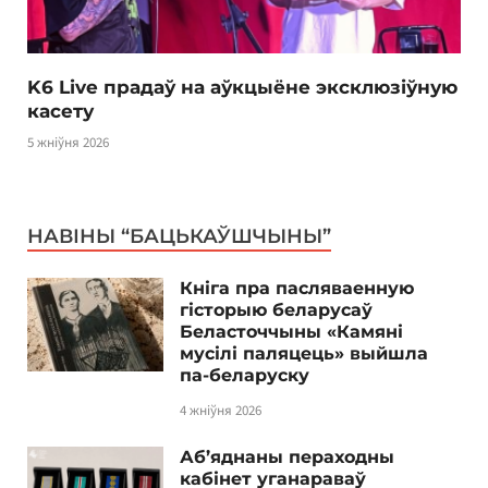
K6 Live прадаў на аўкцыёне эксклюзіўную
касету
5 жніўня 2026
НАВІНЫ “БАЦЬКАЎШЧЫНЫ”
Кніга пра пасляваенную
гісторыю беларусаў
Беласточчыны «Камяні
мусілі паляцець» выйшла
па-беларуску
4 жніўня 2026
Аб’яднаны пераходны
кабінет уганараваў