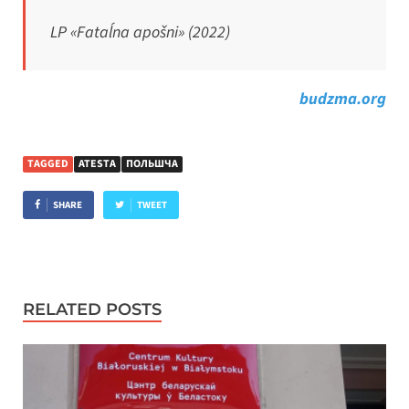
LP «Fataĺna apošni» (2022)
budzma.org
TAGGED
ATESTA
ПОЛЬШЧА
SHARE
TWEET
RELATED POSTS