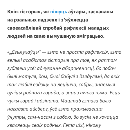
Кліп-гісторыя, як
пішуць
аўтары, заснаваны
на рэальных падзеях і з’яўляецца
своеасаблівай спробай рэфлексіі маладых
людзей на сваю вымушаную эміграцыю.
«„Дзьмухаўцы“ — гэта не проста рэфлексія, гэта
вельмі асабістая гістарыя пра тое, як раптам
губляеш усё: адчуванне абароненасці, бо побач
былі матуля, дом, былі бабулі з дзядулямі, да якіх
так любілі ездзіць на лецішча, сябры, знаемыя
вуліцы роднага горада, а зараз нічога няма. Есць
чужы горад і адзінота. Маштаб гэтага болю
нагадвае айсберг, ўсё гэта пражываецца
ўнутры, сам-насам з сабою, бо зусім не хочацца
хваляваць сваіх родных. Гэта ціхі, нікому