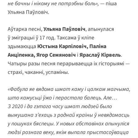
не бачны і нікому не патрэбны боль»,
— піша
Ульяна Паўловіч.
Аўтарка песні,
Ульяна Паўловіч
, апынулася
ў эміграцыі ў 17 год. Таксама ў кліпе
здымаюцца
Юстына Карпіловіч, Паліна
Анціпенка, Ягор Семяновіч
і
Яраслаў Кірвель
.
Чатыры разы песня перарываецца іх гісторыямі —
страхі, чаканні, успаміны.
«Фабула яе вядома шмат каму і цалкам магчыма,
што камусьці ўжо і перастала балець. Але…
З 2020 і да гэтага часу шмат людзей было
вымушана з’ехаць з роднай краіны ў невядомасць
у пошуках бяспецы. У новых абставінах апынуліся
людзі рознага веку, якім выпала прыстасоўвацца