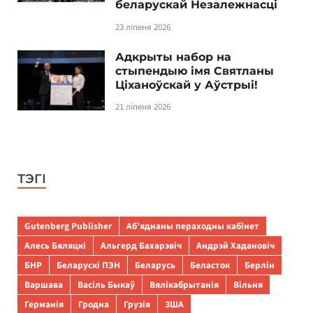
беларускай Незалежнасці
23 ліпеня 2026
Адкрыты набор на
стыпендыю імя Святланы
Ціханоўскай у Аўстрыі!
21 ліпеня 2026
ТЭГІ
Gutenberg Publisher
Аб’яднаны пераходны кабінет
Алесь Бяляцкі
Альгерд Бахарэвіч
Андрэй Хадановіч
БНР
Беларускі ПЭН
Беларусь
Беласток
Берлін
Варшава
Васіль Быкаў
Вялікабрытанія
Вільня
Германія
Гродна
Грузія
ЗША