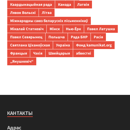
Каардынацыйная рада
Канада
Латвія
Лявон Вольскі
Літва
Міжнародны саюз беларускіх пісьменнікаў
Мікалай Статкевіч
Мінск
Нью-Ёрк
Павел Латушка
Павел Севярынец
Польшча
Рада БНР
Расія
Святлана Ціханоўская
Украіна
Фонд kamunikat.org
Францыя
Чэхія
Швейцарыя
абвесткі
„Янушкевіч“
КАНТАКТЫ
Адрас