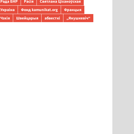
Рада БНР
Расія
Святлана Ціханоўская
Украіна
Фонд kamunikat.org
Францыя
Чэхія
Швейцарыя
абвесткі
„Янушкевіч“