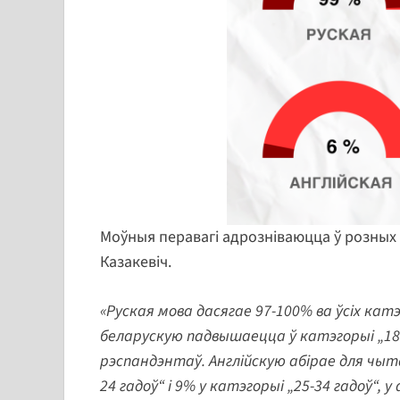
Моўныя перавагі адрозніваюцца ў розных 
Казакевіч.
«Руская мова дасягае 97-100% ва ўсіх кат
беларускую падвышаецца ў катэгорыі „18-2
рэспандэнтаў. Англійскую абірае для чыт
24 гадоў“ і 9% у катэгорыі „25-34 гадоў“,