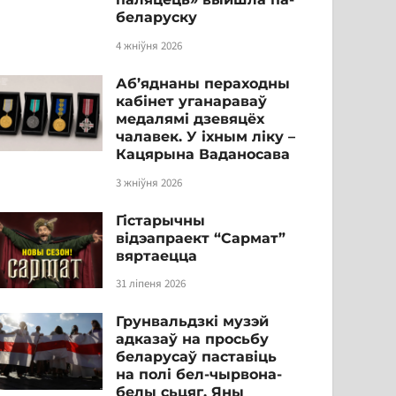
беларуску
4 жніўня 2026
Аб’яднаны пераходны
кабінет уганараваў
медалямі дзевяцёх
чалавек. У іхным ліку –
Кацярына Ваданосава
3 жніўня 2026
Гістарычны
відэапраект “Сармат”
вяртаецца
31 ліпеня 2026
Грунвальдзкі музэй
адказаў на просьбу
беларусаў паставіць
на полі бел-чырвона-
белы сьцяг. Яны