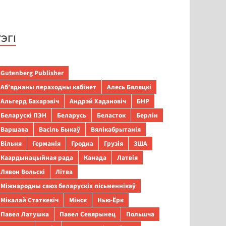
ТЭГІ
Gutenberg Publisher
Аб’яднаны пераходны кабінет
Алесь Бяляцкі
Альгерд Бахарэвіч
Андрэй Хадановіч
БНР
Беларускі ПЭН
Беларусь
Беласток
Берлін
Варшава
Васіль Быкаў
Вялікабрытанія
Вільня
Германія
Гродна
Грузія
ЗША
Каардынацыйная рада
Канада
Латвія
Лявон Вольскі
Літва
Міжнародны саюз беларускіх пісьменнікаў
Мікалай Статкевіч
Мінск
Нью-Ёрк
Павел Латушка
Павел Севярынец
Польшча