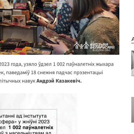
2023 года, узяло ўдзел 1 002 паўналетніх жыхара
ек, паведаміў 18 снежня падчас прэзентацыі
літычных навук
Андрэй Казакевіч.