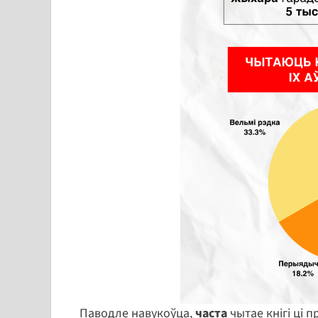
Паводле навукоўца,
часта
чытае кнігі ці 