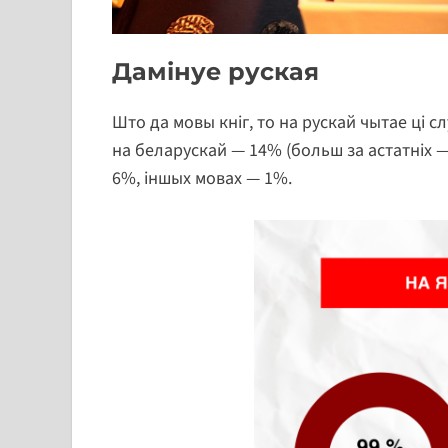
Дамінуе руская
Што да мовы кніг, то на рускай чытае ці
на беларускай — 14% (больш за астатніх — 
6%, іншых мовах — 1%.