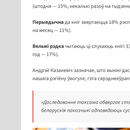
(штодня — 15%, некалькі разоў на тыдзень
Перыядычна
да кніг звяртаецца 18% рэсп
на месяц — 11%).
Вельмі рэдка
чытаюць ці слухаюць кнігі 33
год — 17%).
Андрэй Казакевіч зазначае, што вынікі 
нашага рэгіёну ўвогуле, гэта сярэднееўрап
«Даследаванне таксама абвяргае стэр
беларускія паказчыкі адпавядаюць су