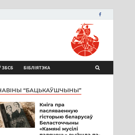
Ў ЗБСБ
БІБЛІЯТЭКА
НАВІНЫ “БАЦЬКАЎШЧЫНЫ”
Кніга пра
пасляваенную
гісторыю беларусаў
Беласточчыны
«Камяні мусілі
паляцець» выйшла па-