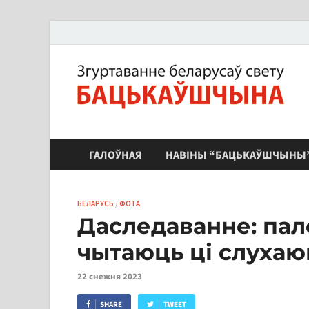
ЗБС "Бацькаўшчына"
ГАЛОЎНАЯ
НАВІНЫ “БАЦЬКАЎШЧЫНЫ
БЕЛАРУСЬ
/
ФОТА
Даследаванне: пал
чытаюць ці слухаюц
22 снежня 2023
SHARE
TWEET