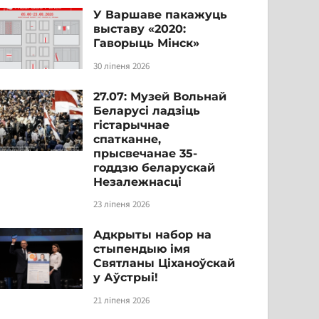
У Варшаве пакажуць
выставу «2020:
Гаворыць Мінск»
30 ліпеня 2026
27.07: Музей Вольнай
Беларусі ладзіць
гістарычнае
спатканне,
прысвечанае 35-
годдзю беларускай
Незалежнасці
23 ліпеня 2026
Адкрыты набор на
стыпендыю імя
Святланы Ціханоўскай
у Аўстрыі!
21 ліпеня 2026