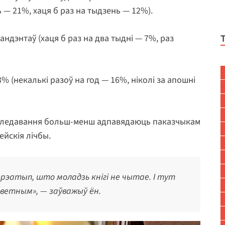
 — 21%, хаця б раз на тыдзень — 12%).
андэнтаў (хаця б раз на два тыдні — 7%, раз
% (некалькі разоў на год — 16%, ніколі за апошні
даследавання больш-менш адпавядаюць паказчыкам
ейскія лічбы.
эатып, што моладзь кнігі не чытае. І тут
светным», — заўважыў ён.