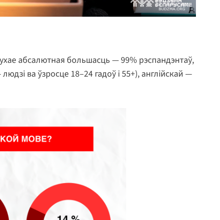
 слухае абсалютная большасць — 99% рэспандэнтаў,
людзі ва ўзросце 18–24 гадоў і 55+), англійскай —