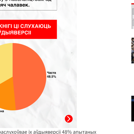
праслухоўвае іх аўдыяверсіі 48% апытаных