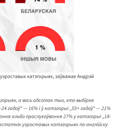
узроставых катэгорыях, заўважае Андрэй
эгорыях, а вось адсотак тых, хто выбірае
4 гадоў“ — 16% і ў катэгорыі „55+ гадоў“ — 21%
ання альбо праслухоўвання 27% у катэгорыі „18-
 у астатніх узроставых катэгорыях па-англійску