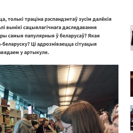
ца, толькі траціна рэспандэнтаў зусім далёкія
алі вынікі сацыялагічнага даследавання
нры самыя папулярныя ў беларусаў? Якая
-беларуску? Ці адрозніваецца сітуацыя
авядаем у артыкуле.