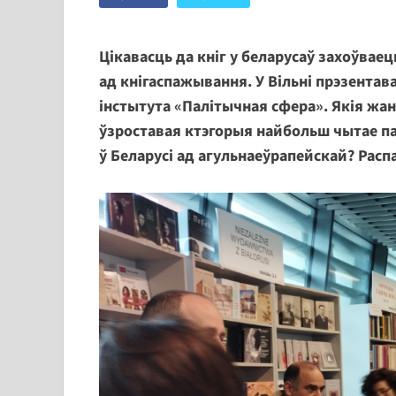
Цікавасць да кніг у беларусаў захоўваец
ад кнігаспажывання. У Вільні прэзентав
інстытута «Палітычная сфера». Якія жа
ўзроставая ктэгорыя найбольш чытае па
ў Беларусі ад агульнаеўрапейскай? Расп