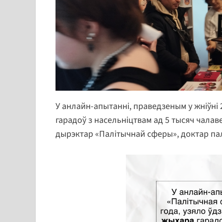
У анлайн-апытанні, праведзеным у жніўні 
гарадоў з насельніцтвам ад 5 тысяч чалав
дырэктар «Палітычнай сферы», доктар па