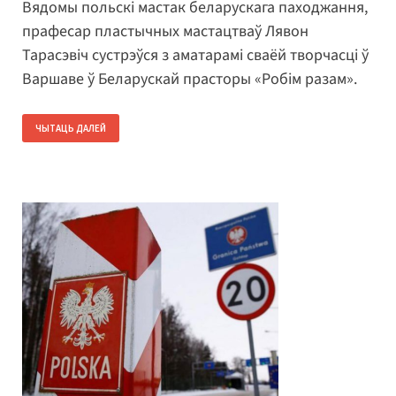
Вядомы польскі мастак беларускага паходжання,
прафесар пластычных мастацтваў Лявон
Тарасэвіч сустрэўся з аматарамі сваёй творчасці ў
Варшаве ў Беларускай прасторы «Робім разам».
ЧЫТАЦЬ ДАЛЕЙ