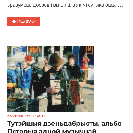
зразумець досвед і выклікі, з якімі сутыкаюцца …
ЧЫТАЦЬ ДАЛЕЙ
БЕЛАРУСЫ СВЕТУ
/
ФОТА
Тутэйшыя дзеньдабрысты, альбо
Гісторыя адной музычнай