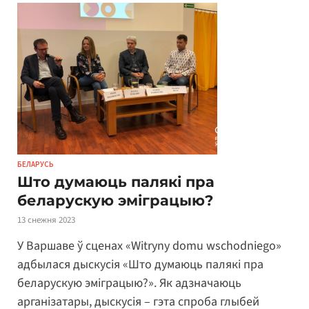
БЕЛАРУСЬ
Што думаюць палякі пра
беларускую эміграцыю?
13 снежня 2023
У Варшаве ў сценах «Witryny domu wschodniego»
адбылася дыскусія «Што думаюць палякі пра
беларускую эміграцыю?». Як адзначаюць
арганізатары, дыскусія – гэта спроба глыбей