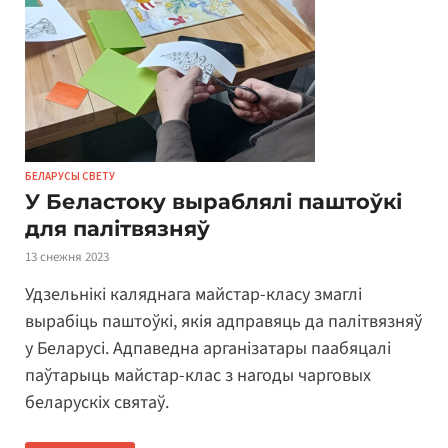
БЕЛАРУСЫ СВЕТУ
У Беластоку выраблялі паштоўкі
для палітвязняў
13 снежня 2023
Удзельнікі каляднага майстар-класу змаглі
вырабіць паштоўкі, якія адправяць да палітвязняў
у Беларусі. Адпаведна арганізатары паабяцалі
паўтарыць майстар-клас з нагоды чарговых
беларускіх святаў.