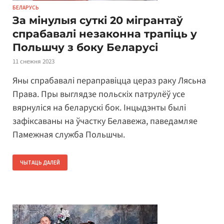
БЕЛАРУСЬ
За мінулыя суткі 20 мігрантаў
спрабавалі незаконна трапіць у
Польшчу з боку Беларусі
11 снежня 2023
Яны спрабавалі пераправіцца цераз раку Лясьна
Права. Пры выглядзе польскіх патрулёў усе
вярнуліся на беларускі бок. Інцыдэнты былі
зафіксаваны на ўчастку Белавежа, паведамляе
Памежная служба Польшчы.
ЧЫТАЦЬ ДАЛЕЙ