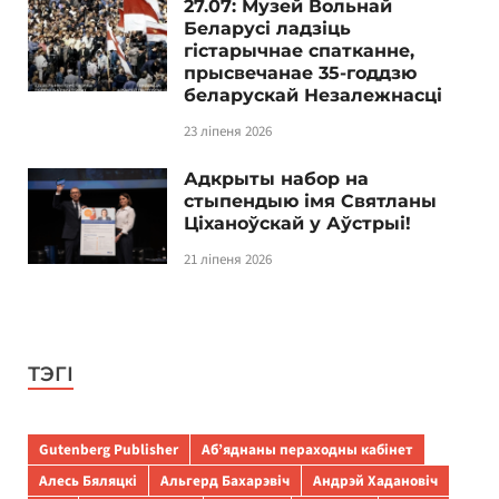
27.07: Музей Вольнай
Беларусі ладзіць
гістарычнае спатканне,
прысвечанае 35-годдзю
беларускай Незалежнасці
23 ліпеня 2026
Адкрыты набор на
стыпендыю імя Святланы
Ціханоўскай у Аўстрыі!
21 ліпеня 2026
ТЭГІ
Gutenberg Publisher
Аб’яднаны пераходны кабінет
Алесь Бяляцкі
Альгерд Бахарэвіч
Андрэй Хадановіч