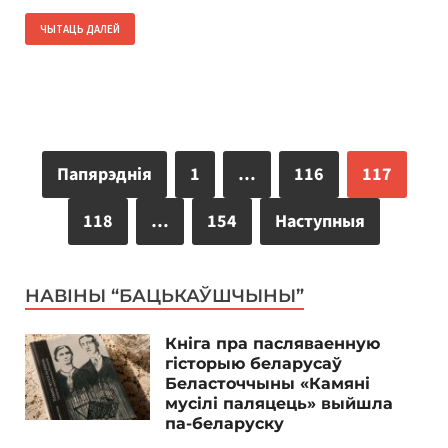
ЧЫТАЦЬ ДАЛЕЙ
Папярэднія
1
…
116
117
118
…
154
Наступныя
НАВІНЫ “БАЦЬКАЎШЧЫНЫ”
Кніга пра пасляваенную
гісторыю беларусаў
Беласточчыны «Камяні
мусілі паляцець» выйшла
па-беларуску