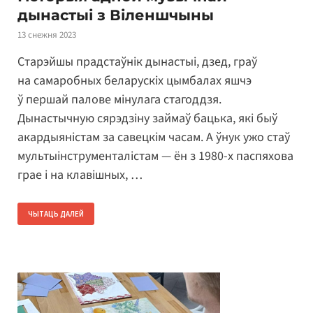
дынастыі з Віленшчыны
13 снежня 2023
Старэйшы прадстаўнік дынастыі, дзед, граў
на самаробных беларускіх цымбалах яшчэ
ў першай палове мінулага стагоддзя.
Дынастычную сярэдзіну займаў бацька, які быў
акардыяністам за савецкім часам. А ўнук ужо стаў
мультыінструменталістам — ён з 1980-х паспяхова
грае і на клавішных, …
ЧЫТАЦЬ ДАЛЕЙ