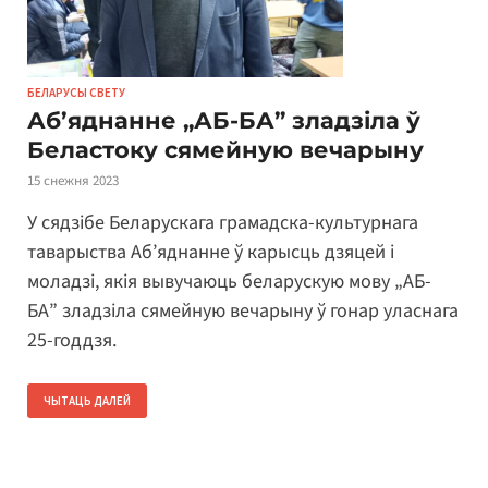
БЕЛАРУСЫ СВЕТУ
Аб’яднанне „АБ-БА” зладзіла ў
Беластоку сямейную вечарыну
15 снежня 2023
У сядзібе Беларускага грамадска-культурнага
таварыства Аб’яднанне ў карысць дзяцей і
моладзі, якія вывучаюць беларускую мову „АБ-
БА” зладзіла сямейную вечарыну ў гонар уласнага
25-годдзя.
ЧЫТАЦЬ ДАЛЕЙ