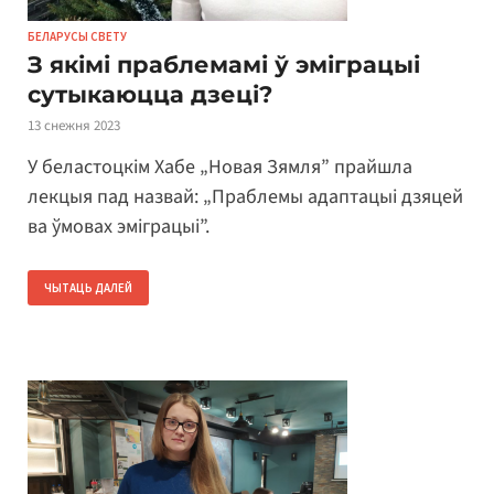
БЕЛАРУСЫ СВЕТУ
З якімі праблемамі ў эміграцыі
сутыкаюцца дзеці?
13 снежня 2023
У беластоцкім Хабе „Новая Зямля” прайшла
лекцыя пад назвай: „Праблемы адаптацыі дзяцей
ва ўмовах эміграцыі”.
ЧЫТАЦЬ ДАЛЕЙ