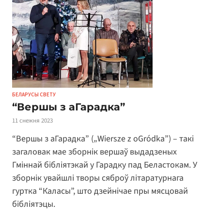
БЕЛАРУСЫ СВЕТУ
“Вершы з аГарадка”
11 снежня 2023
“Вершы з аГарадка” („Wiersze z oGródka”) – такі
загаловак мае зборнік вершаў выдадзеных
Гміннай бібліятэкай у Гарадку пад Беластокам. У
зборнік увайшлі творы сяброў літаратурнага
гуртка “Каласы”, што дзейнічае пры мясцовай
бібліятэцы.