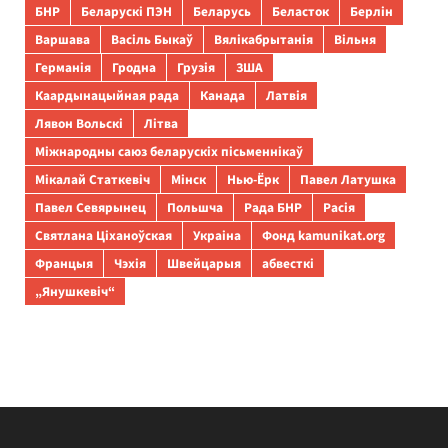
БНР
Беларускі ПЭН
Беларусь
Беласток
Берлін
Варшава
Васіль Быкаў
Вялікабрытанія
Вільня
Германія
Гродна
Грузія
ЗША
Каардынацыйная рада
Канада
Латвія
Лявон Вольскі
Літва
Міжнародны саюз беларускіх пісьменнікаў
Мікалай Статкевіч
Мінск
Нью-Ёрк
Павел Латушка
Павел Севярынец
Польшча
Рада БНР
Расія
Святлана Ціханоўская
Украіна
Фонд kamunikat.org
Францыя
Чэхія
Швейцарыя
абвесткі
„Янушкевіч“