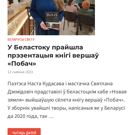
БЕЛАРУСЫ СВЕТУ
У Беластоку прайшла
прэзентацыя кнігі вершаў
«Побач»
12 снежня 2023
Паэтэса Наста Кудасава і мастачка Святлана
Дземідовіч прадставілі ў беластоцкім хабе «Новая
зямля» выйшаўшую сёлета кнігу вершаў «Побач».
У зборнік увайшлі творы, напісаныя як у Беларусі
да 2020 года, так …
ЧЫТАЦЬ ДАЛЕЙ