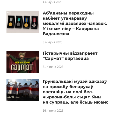
4 жніўня 2026
Аб’яднаны пераходны
кабінет уганараваў
медалямі дзевяцёх чалавек.
У іхным ліку – Кацярына
Ваданосава
3 жніўня 2026
Гістарычны відэапраект
“Сармат” вяртаецца
31 ліпеня 2026
Грунвальдзкі музэй адказаў
на просьбу беларусаў
паставіць на полі бел-
чырвона-белы сьцяг. Яны
ня супраць, але ёсьць нюанс
16 ліпеня 2026