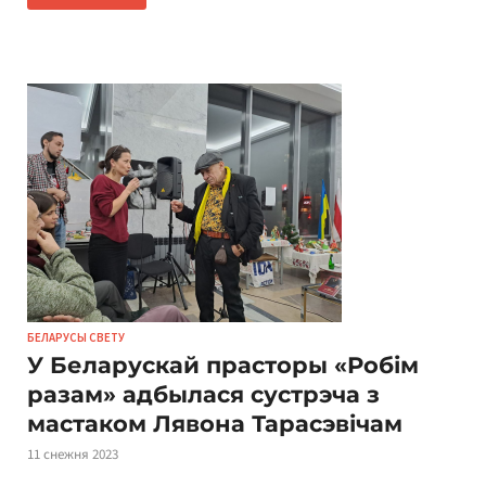
БЕЛАРУСЫ СВЕТУ
У Беларускай прасторы «Робім
разам» адбылася сустрэча з
мастаком Лявона Тарасэвічам
11 снежня 2023