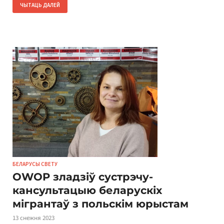
ЧЫТАЦЬ ДАЛЕЙ
БЕЛАРУСЫ СВЕТУ
OWOP зладзіў сустрэчу-
кансультацыю беларускіх
мігрантаў з польскім юрыстам
13 снежня 2023