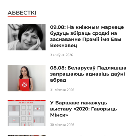
АБВЕСТКІ
09.08: На кніжным маркеце
будуць збіраць сродкі на
заснаванне Прэміі імя Евы
Вежнавец
3 жніўня 2026
08.08: Беларусаў Падляшша
запрашаюць аднавіць даўні
абрад
31 ліпеня 2026
У Варшаве пакажуць
выставу «2020: Гаворыць
Мінск»
30 ліпеня 2026