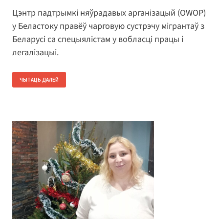
Цэнтр падтрымкі няўрадавых арганізацый (OWOP)
у Беластоку правёў чарговую сустрэчу мігрантаў з
Беларусі са спецыялістам у вобласці працы і
легалізацыі.
ЧЫТАЦЬ ДАЛЕЙ