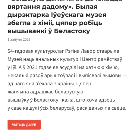
вяртання дадому». Былая
дырэктарка Іўеўскага музея
збегла з хіміі, цяпер робіць
вышыванкі ў Беластоку
1 жніўня 2023
54-гадовая культуролаг Рэгіна Лавор стварыла
Музей нацыянальных культур і Цэнтр рамёстваў
у Іўі. А ў 2021 годзе яе асудзілі на хатнюю хімію,
некалькі разоў арыштоўвалі і выпісвалі вымовы —
ад чаго яна з’ехала з краіны. Цяпер
жанчына адраджае беларускую
вышыўку ў Беластоку і кажа, што хоча адзець
у свае кашулі ўсіх беларусаў, раскіданых па свеце.
ЧЫТАЦЬ ДАЛЕЙ