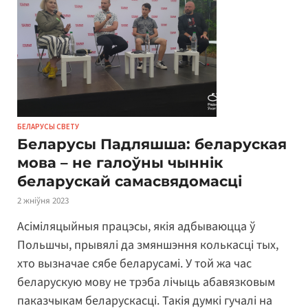
БЕЛАРУСЫ СВЕТУ
Беларусы Падляшша: беларуская
мова – не галоўны чыннік
беларускай самасвядомасці
2 жніўня 2023
Асіміляцыйныя працэсы, якія адбываюцца ў
Польшчы, прывялі да змяншэння колькасці тых,
хто вызначае сябе беларусамі. У той жа час
беларускую мову не трэба лічыць абавязковым
паказчыкам беларускасці. Такія думкі гучалі на