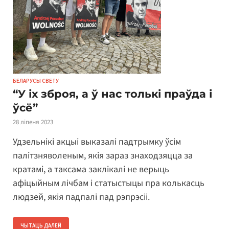
БЕЛАРУСЫ СВЕТУ
“У іх зброя, а ў нас толькі праўда і
ўсё”
28 ліпеня 2023
Удзельнікі акцыі выказалі падтрымку ўсім
палітзняволеным, якія зараз знаходзяцца за
кратамі, а таксама заклікалі не верыць
афіцыйным лічбам і статыстыцы пра колькасць
людзей, якія падпалі пад рэпрэсіі.
ЧЫТАЦЬ ДАЛЕЙ