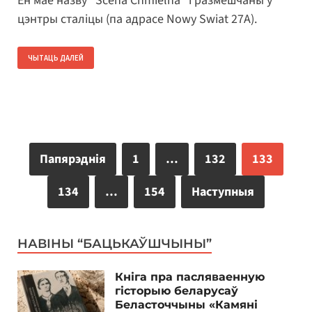
Ён мае назву “Scena Chmielna” і размешчаны ў
цэнтры сталіцы (па адрасе Nowy Swiat 27A).
ЧЫТАЦЬ ДАЛЕЙ
Папярэднія
1
…
132
133
134
…
154
Наступныя
НАВІНЫ “БАЦЬКАЎШЧЫНЫ”
Кніга пра пасляваенную
гісторыю беларусаў
Беласточчыны «Камяні