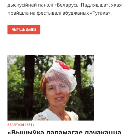
дыскусійнай панэлі «Беларусы Падляшша», якая
прайшла на фестывалі абуджаных «Тутака».
ЧЫТАЦЬ ДАЛЕЙ
БЕЛАРУСЫ СВЕТУ
«Вышыўка дапамагае дачакацца