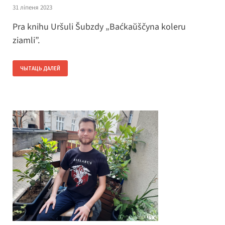
31 ліпеня 2023
Pra knihu Uršuli Šubzdy „Baćkaŭščyna koleru
ziamli”.
ЧЫТАЦЬ ДАЛЕЙ