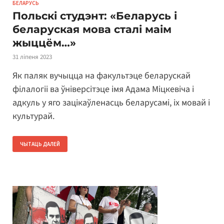
БЕЛАРУСЬ
Польскі студэнт: «Беларусь і
беларуская мова сталі маім
жыццём…»
31 ліпеня 2023
Як паляк вучыцца на факультэце беларускай
філалогіі ва ўніверсітэце імя Адама Міцкевіча і
адкуль у яго зацікаўленасць беларусамі, іх мовай і
культурай.
ЧЫТАЦЬ ДАЛЕЙ