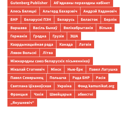
Gutenberg Publisher
Аб’яднаны пераходны кабінет
Алесь Бяляцкі
Альгерд Бахарэвіч
Андрэй Хадановіч
БНР
Беларускі ПЭН
Беларусь
Беласток
Берлін
Варшава
Васіль Быкаў
Вялікабрытанія
Вільня
Германія
Гродна
Грузія
ЗША
Каардынацыйная рада
Канада
Латвія
Лявон Вольскі
Літва
Міжнародны саюз беларускіх пісьменнікаў
Мікалай Статкевіч
Мінск
Нью-Ёрк
Павел Латушка
Павел Севярынец
Польшча
Рада БНР
Расія
Святлана Ціханоўская
Украіна
Фонд kamunikat.org
Францыя
Чэхія
Швейцарыя
абвесткі
„Янушкевіч“