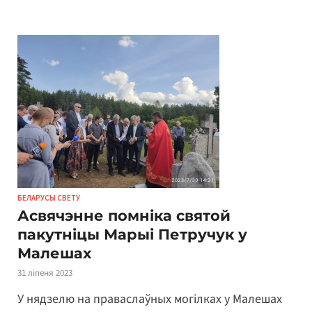
БЕЛАРУСЫ СВЕТУ
Асвячэнне помніка святой
пакутніцы Марыі Петручук у
Малешах
31 ліпеня 2023
У нядзелю на праваслаўных могілках у Малешах