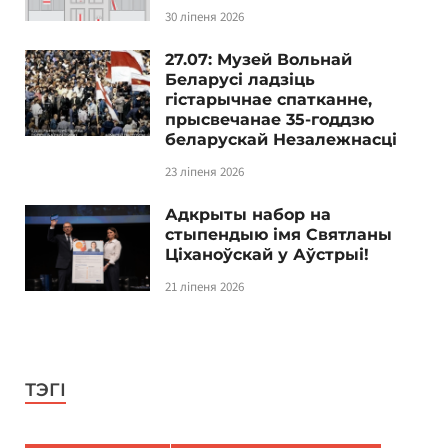
30 ліпеня 2026
27.07: Музей Вольнай
Беларусі ладзіць
гістарычнае спатканне,
прысвечанае 35-годдзю
беларускай Незалежнасці
23 ліпеня 2026
Адкрыты набор на
стыпендыю імя Святланы
Ціханоўскай у Аўстрыі!
21 ліпеня 2026
ТЭГІ