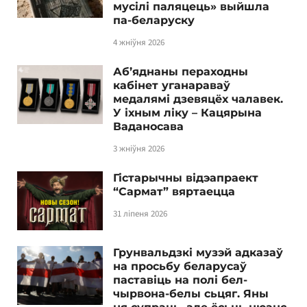
мусілі паляцець» выйшла
па-беларуску
4 жніўня 2026
Аб’яднаны пераходны
кабінет уганараваў
медалямі дзевяцёх чалавек.
У іхным ліку – Кацярына
Ваданосава
3 жніўня 2026
Гістарычны відэапраект
“Сармат” вяртаецца
31 ліпеня 2026
Грунвальдзкі музэй адказаў
на просьбу беларусаў
паставіць на полі бел-
чырвона-белы сьцяг. Яны