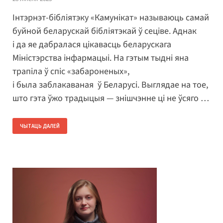
Інтэрнэт-бібліятэку «Камунікат» называюць самай
буйной беларускай бібліятэкай ў сеціве. Аднак
і да яе дабралася цікавасць беларускага
Міністэрства інфармацыі. На гэтым тыдні яна
трапіла ў спіс «забароненых»,
і была заблакаваная ў Беларусі. Выглядае на тое,
што гэта ўжо традыцыя — знішчэнне ці не ўсяго …
ЧЫТАЦЬ ДАЛЕЙ