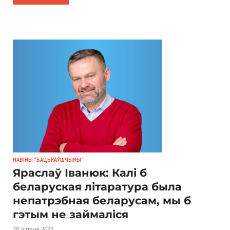
НАВІНЫ "БАЦЬКАЎШЧЫНЫ"
Яраслаў Іванюк: Калі б
беларуская літаратура была
непатрэбная беларусам, мы б
гэтым не займаліся
28 ліпеня 2023