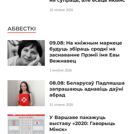
ня супраць, але ёсьць нюанс
16 ліпеня 2026
АБВЕСТКІ
09.08: На кніжным маркеце
будуць збіраць сродкі на
заснаванне Прэміі імя Евы
Вежнавец
3 жніўня 2026
08.08: Беларусаў Падляшша
запрашаюць аднавіць даўні
абрад
31 ліпеня 2026
У Варшаве пакажуць
выставу «2020: Гаворыць
Мінск»