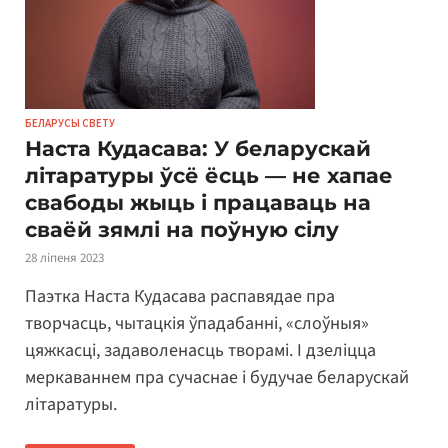
БЕЛАРУСЫ СВЕТУ
Наста Кудасава: У беларускай
літаратуры ўсё ёсць — не хапае
свабоды жыць і працаваць на
сваёй зямлі на поўную сілу
28 ліпеня 2023
Паэтка Наста Кудасава распавядае пра
творчасць, чытацкія ўпадабанні, «слоўныя»
цяжкасці, задаволенасць творамі. І дзеліцца
меркаваннем пра сучаснае і будучае беларускай
літаратуры.