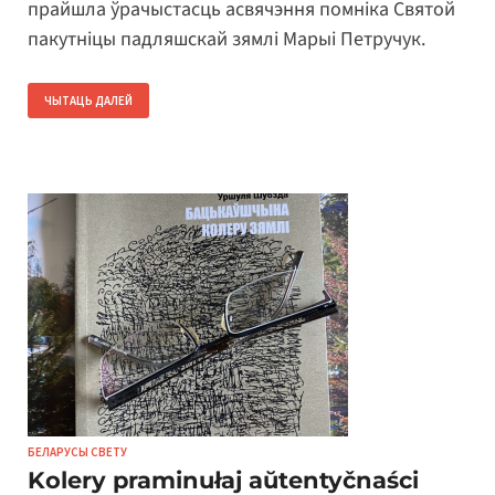
прайшла ўрачыстасць асвячэння помніка Святой
пакутніцы падляшскай зямлі Марыі Петручук.
ЧЫТАЦЬ ДАЛЕЙ
БЕЛАРУСЫ СВЕТУ
Kolery praminułaj aŭtentyčnaści