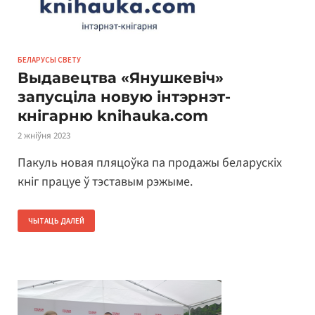
БЕЛАРУСЫ СВЕТУ
Выдавецтва «Янушкевіч»
запусціла новую інтэрнэт-
кнігарню knihauka.com
2 жніўня 2023
Пакуль новая пляцоўка па продажы беларускіх
кніг працуе ў тэставым рэжыме.
ЧЫТАЦЬ ДАЛЕЙ