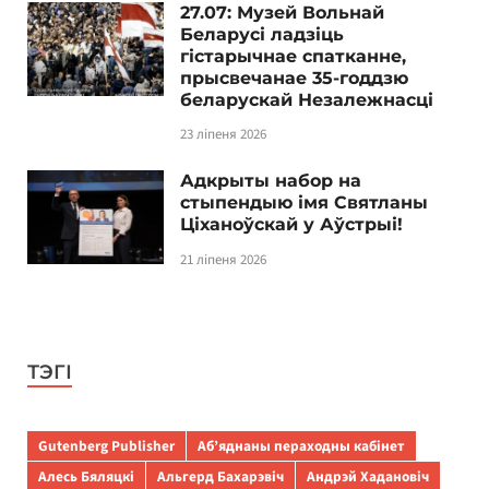
27.07: Музей Вольнай
Беларусі ладзіць
гістарычнае спатканне,
прысвечанае 35-годдзю
беларускай Незалежнасці
23 ліпеня 2026
Адкрыты набор на
стыпендыю імя Святланы
Ціханоўскай у Аўстрыі!
21 ліпеня 2026
ТЭГІ
Gutenberg Publisher
Аб’яднаны пераходны кабінет
Алесь Бяляцкі
Альгерд Бахарэвіч
Андрэй Хадановіч