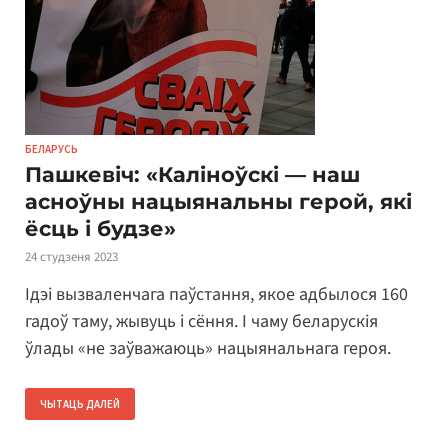
БЕЛАРУСЬ
Пашкевіч: «Калiноўскi — наш
асноўны нацыянальны герой, які
ёсць і будзе»
24 студзеня 2023
Ідэі вызваленчага паўстання, якое адбылося 160
гадоў таму, жывуць і сёння. I чаму беларускія
ўлады «не заўважаюць» нацыянальнага героя.
ЧЫТАЦЬ ДАЛЕЙ