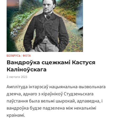
БЕЛАРУСЬ
/
ФОТА
Вандроўка сцежкамі Кастуся
Каліноўскага
2 лютага 2023
Амплітуда інтарэсаў нацыянальна-вызвольнага
дзеяча, аднаго з кіраўнікоў Студзеньскага
паўстання была вельмі шырокай, адпаведна, і
вандроўка будзе падзелена між некалькімі
краінамі.