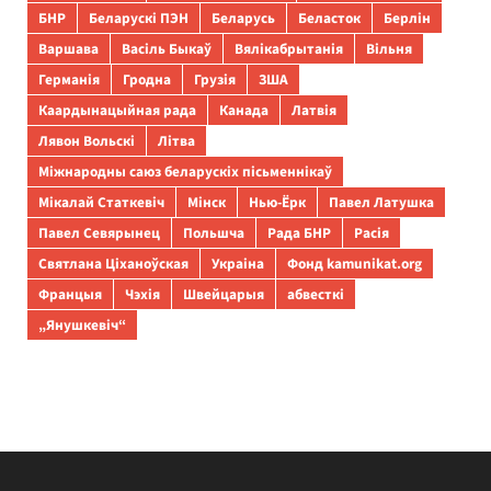
БНР
Беларускі ПЭН
Беларусь
Беласток
Берлін
Варшава
Васіль Быкаў
Вялікабрытанія
Вільня
Германія
Гродна
Грузія
ЗША
Каардынацыйная рада
Канада
Латвія
Лявон Вольскі
Літва
Міжнародны саюз беларускіх пісьменнікаў
Мікалай Статкевіч
Мінск
Нью-Ёрк
Павел Латушка
Павел Севярынец
Польшча
Рада БНР
Расія
Святлана Ціханоўская
Украіна
Фонд kamunikat.org
Францыя
Чэхія
Швейцарыя
абвесткі
„Янушкевіч“