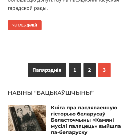
гарадской рады.
ЧЫТАЦЬ ДАЛЕЙ
Папярэднія
1
2
3
НАВІНЫ “БАЦЬКАЎШЧЫНЫ”
Кніга пра пасляваенную
гісторыю беларусаў
Беласточчыны «Камяні
мусілі паляцець» выйшла
па-беларуску