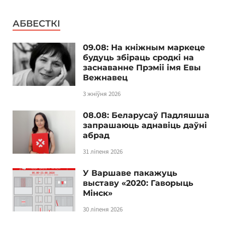
АБВЕСТКІ
09.08: На кніжным маркеце
будуць збіраць сродкі на
заснаванне Прэміі імя Евы
Вежнавец
3 жніўня 2026
08.08: Беларусаў Падляшша
запрашаюць аднавіць даўні
абрад
31 ліпеня 2026
У Варшаве пакажуць
выставу «2020: Гаворыць
Мінск»
30 ліпеня 2026