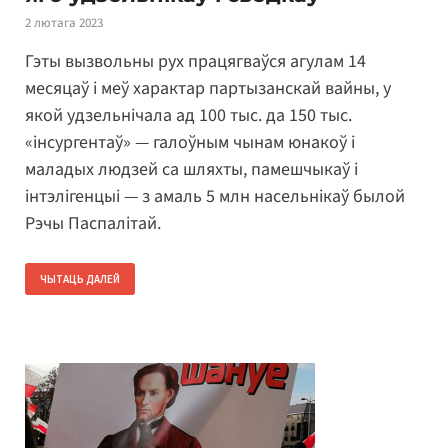
2 лютага 2023
Гэты вызвольны рух працягваўся агулам 14
месяцаў і меў характар ​​партызанскай вайны, у
якой удзельнічала ад 100 тыс. да 150 тыс.
«інсургентаў» — галоўным чынам юнакоў і
маладых людзей са шляхты, памешчыкаў і
інтэлігенцыі — з амаль 5 млн насельнікаў былой
Рэчы Паспалітай.
ЧЫТАЦЬ ДАЛЕЙ