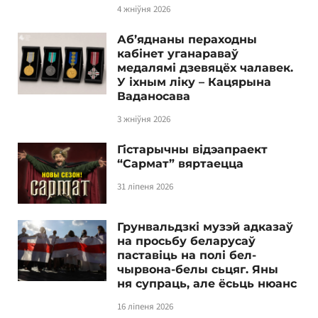
4 жніўня 2026
Аб’яднаны пераходны
кабінет уганараваў
медалямі дзевяцёх чалавек.
У іхным ліку – Кацярына
Ваданосава
3 жніўня 2026
Гістарычны відэапраект
“Сармат” вяртаецца
31 ліпеня 2026
Грунвальдзкі музэй адказаў
на просьбу беларусаў
паставіць на полі бел-
чырвона-белы сьцяг. Яны
ня супраць, але ёсьць нюанс
16 ліпеня 2026