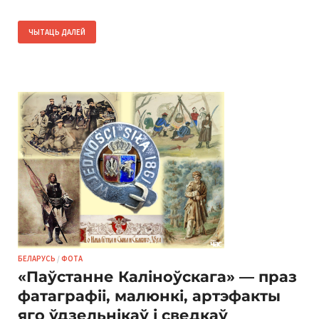
ЧЫТАЦЬ ДАЛЕЙ
БЕЛАРУСЬ
/
ФОТА
«Паўстанне Каліноўскага» — праз
фатаграфіі, малюнкі, артэфакты
яго ўдзельнікаў і сведкаў