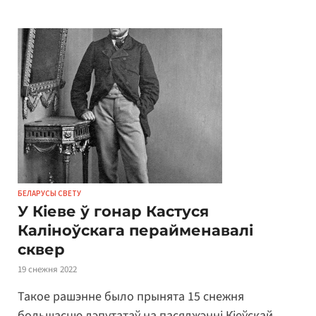
БЕЛАРУСЫ СВЕТУ
У Кіеве ў гонар Кастуся
Каліноўскага перайменавалі
сквер
19 снежня 2022
Такое рашэнне было прынята 15 снежня
большасцю дэпутатаў на пасяджэнні Кіеўскай