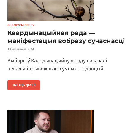
БЕЛАРУСЫ СВЕТУ
Каардынацыйная рада —
маніфестацыя вобразу сучаснасці
13 чэрвеня 2024
Выбары ў Каардынацыйную раду паказалі
некалькі трывожных і сумных тэндэнцый.
ЧЫТАЦЬ ДАЛЕЙ