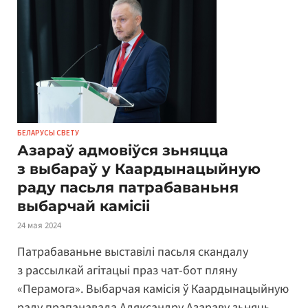
БЕЛАРУСЫ СВЕТУ
Азараў адмовіўся зьняцца
з выбараў у Каардынацыйную
раду пасьля патрабаваньня
выбарчай камісіі
24 мая 2024
Патрабаваньне выставілі пасьля скандалу
з рассылкай агітацыі праз чат-бот пляну
«Перамога». Выбарчая камісія ў Каардынацыйную
раду прапанавала Аляксандру Азараву зьняць