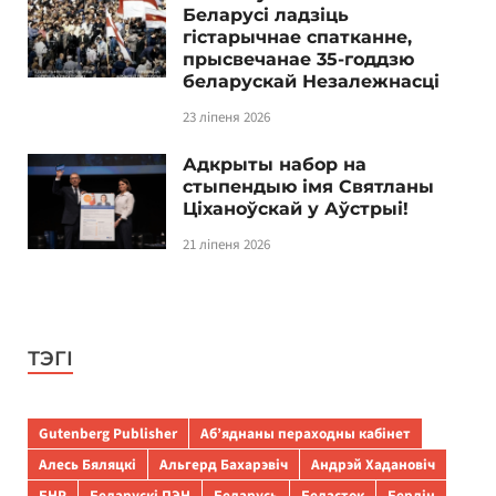
Беларусі ладзіць
гістарычнае спатканне,
прысвечанае 35-годдзю
беларускай Незалежнасці
23 ліпеня 2026
Адкрыты набор на
стыпендыю імя Святланы
Ціханоўскай у Аўстрыі!
21 ліпеня 2026
ТЭГІ
Gutenberg Publisher
Аб’яднаны пераходны кабінет
Алесь Бяляцкі
Альгерд Бахарэвіч
Андрэй Хадановіч
БНР
Беларускі ПЭН
Беларусь
Беласток
Берлін