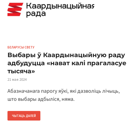
БЕЛАРУСЫ СВЕТУ
Выбары ў Каардынацыйную раду
адбудуцца «нават калі прагаласуе
тысяча»
21 мая 2024
Абазначанага парогу яўкі, які дазволіць лічыць,
што выбары адбыліся, няма.
ЧЫТАЦЬ ДАЛЕЙ