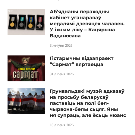
Аб’яднаны пераходны
кабінет уганараваў
медалямі дзевяцёх чалавек.
У іхным ліку – Кацярына
Ваданосава
3 жніўня 2026
Гістарычны відэапраект
“Сармат” вяртаецца
31 ліпеня 2026
Грунвальдзкі музэй адказаў
на просьбу беларусаў
паставіць на полі бел-
чырвона-белы сьцяг. Яны
ня супраць, але ёсьць нюанс
16 ліпеня 2026