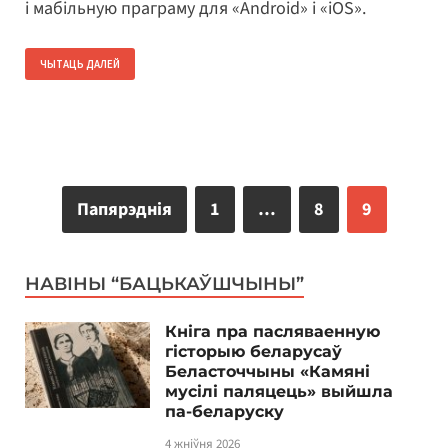
і мабільную праграму для «Android» і «iOS».
ЧЫТАЦЬ ДАЛЕЙ
Папярэднія
1
…
8
9
НАВІНЫ “БАЦЬКАЎШЧЫНЫ”
Кніга пра пасляваенную
гісторыю беларусаў
Беласточчыны «Камяні
мусілі паляцець» выйшла
па-беларуску
4 жніўня 2026