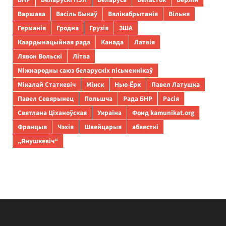
Варшава
Васіль Быкаў
Вялікабрытанія
Вільня
Германія
Гродна
Грузія
ЗША
Каардынацыйная рада
Канада
Латвія
Лявон Вольскі
Літва
Міжнародны саюз беларускіх пісьменнікаў
Мікалай Статкевіч
Мінск
Нью-Ёрк
Павел Латушка
Павел Севярынец
Польшча
Рада БНР
Расія
Святлана Ціханоўская
Украіна
Фонд kamunikat.org
Францыя
Чэхія
Швейцарыя
абвесткі
„Янушкевіч“