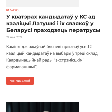
БЕЛАРУСЬ
У кватэрах кандыдатаў у КС ад
кааліцыі Латушкі і іх сваякоў у
Беларусі праходзяць ператрусы
24 мая 2024
Камітэт дзяржаўнай бяспекі прызнаў усе 12
кааліцый кандыдатаў на выбары ў трэці склад
Каардынацыйнай рады “экстрэмісцкімі
фармаваннямі”.
ЧЫТАЦЬ ДАЛЕЙ