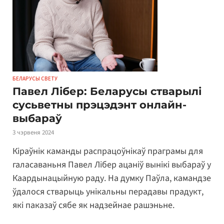
БЕЛАРУСЫ СВЕТУ
Павел Лібер: Беларусы стварылі
сусьветны прэцэдэнт онлайн-
выбараў
3 чэрвеня 2024
Кіраўнік каманды распрацоўнікаў праграмы для
галасаваньня Павел Лібер ацаніў вынікі выбараў у
Каардынацыйную раду. На думку Паўла, камандзе
ўдалося стварыць унікальны перадавы прадукт,
які паказаў сябе як надзейнае рашэньне.