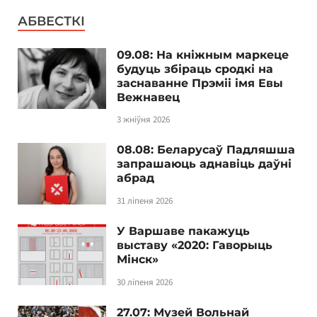
АБВЕСТКІ
09.08: На кніжным маркеце
будуць збіраць сродкі на
заснаванне Прэміі імя Евы
Вежнавец
3 жніўня 2026
08.08: Беларусаў Падляшша
запрашаюць аднавіць даўні
абрад
31 ліпеня 2026
У Варшаве пакажуць
выставу «2020: Гаворыць
Мінск»
30 ліпеня 2026
27.07: Музей Вольнай