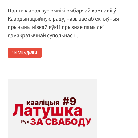
Палітык аналізуе вынікі выбарчай кампаніі ў
Каардынацыйную раду, называе аб’ектыўныя
прычыны нізкай яўкі і прызнае памылкі
дэмакратычнай супольнасці.
ЧЫТАЦЬ ДАЛЕЙ