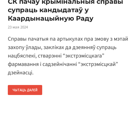
СК пачаў крымінальныя справы
супраць кандыдатаў у
Каардынацыйную Раду
23 мая 2024
Справы пачатыя па артыкулах пра змову з мэтай
захопу ўлады, закліках да дзеянняў супраць
нацбяспекі, стварэнні “экстрэмісцкага”
фармавання і садзейнічанні “экстрэмісцкай”
дзейнасці.
ЧЫТАЦЬ ДАЛЕЙ