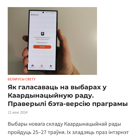
БЕЛАРУСЫ СВЕТУ
Як галасаваць на выбарах у
Каардынацыйную раду.
Праверылі бэта-версію праграмы
21 мая 2024
Выбары новага складу Каардынацыйнай рады
пройдуць 25–27 траўня. Іх зладзяць праз інтэрнэт