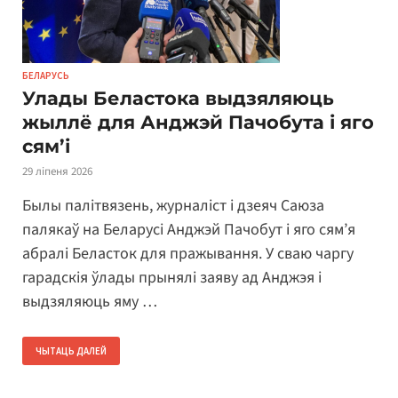
БЕЛАРУСЬ
Улады Беластока выдзяляюць
жыллё для Анджэй Пачобута і яго
сям’і
29 ліпеня 2026
Былы палітвязень, журналіст і дзеяч Саюза
палякаў на Беларусі Анджэй Пачобут і яго сям’я
абралі Беласток для пражывання. У сваю чаргу
гарадскія ўлады прынялі заяву ад Анджэя і
выдзяляюць яму …
ЧЫТАЦЬ ДАЛЕЙ