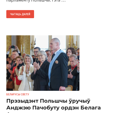
парламенту Польшчы. Гэта …
ЧЫТАЦЬ ДАЛЕЙ
БЕЛАРУСЫ СВЕТУ
Прэзыдэнт Польшчы ўручыў
Анджэю Пачобуту ордэн Белага