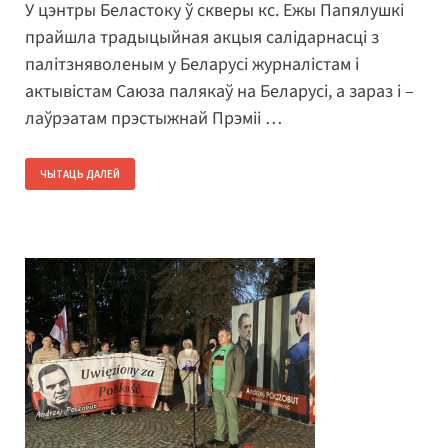
У цэнтры Беластоку ў скверы кс. Ежы Папялушкі
прайшла традыцыйная акцыя салідарнасці з
палітзняволеным у Беларусі журналістам і
актывістам Саюза палякаў на Беларусі, а зараз і –
лаўрэатам прэстыжнай Прэміі …
ЧЫТАЦЬ ДАЛЕЙ