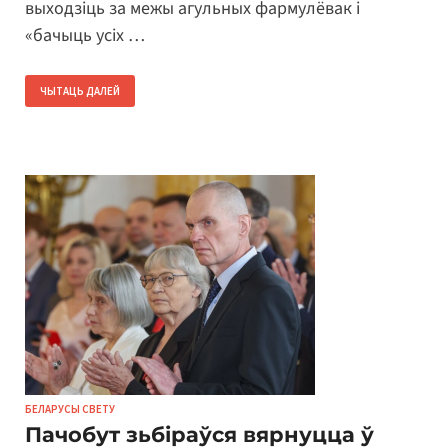
выходзіць за межы агульных фармулёвак і
«бачыць усіх …
ЧЫТАЦЬ ДАЛЕЙ
БЕЛАРУСЫ СВЕТУ
Пачобут зьбіраўся вярнуцца ў