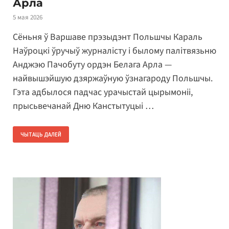
Арла
5 мая 2026
Сёньня ў Варшаве прэзыдэнт Польшчы Караль
Наўроцкі ўручыў журналісту і былому палітвязьню
Анджэю Пачобуту ордэн Белага Арла —
найвышэйшую дзяржаўную ўзнагароду Польшчы.
Гэта адбылося падчас урачыстай цырымоніі,
прысьвечанай Дню Канстытуцыі …
ЧЫТАЦЬ ДАЛЕЙ