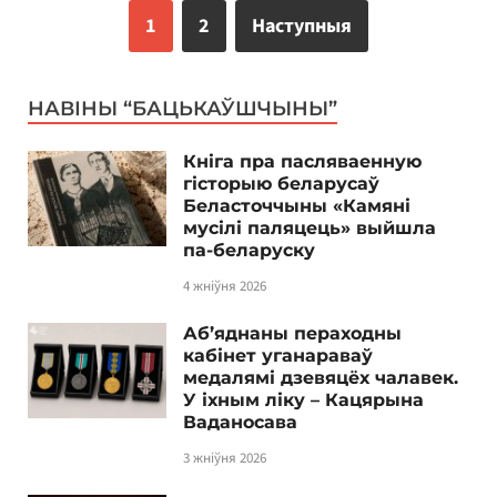
1
2
Наступныя
НАВІНЫ “БАЦЬКАЎШЧЫНЫ”
Кніга пра пасляваенную
гісторыю беларусаў
Беласточчыны «Камяні
мусілі паляцець» выйшла
па-беларуску
4 жніўня 2026
Аб’яднаны пераходны
кабінет уганараваў
медалямі дзевяцёх чалавек.
У іхным ліку – Кацярына
Ваданосава
3 жніўня 2026