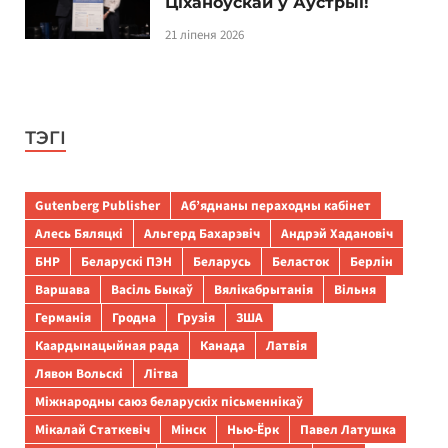
Ціханоўскай у Аўстрыі!
21 ліпеня 2026
ТЭГІ
Gutenberg Publisher
Аб’яднаны пераходны кабінет
Алесь Бяляцкі
Альгерд Бахарэвіч
Андрэй Хадановіч
БНР
Беларускі ПЭН
Беларусь
Беласток
Берлін
Варшава
Васіль Быкаў
Вялікабрытанія
Вільня
Германія
Гродна
Грузія
ЗША
Каардынацыйная рада
Канада
Латвія
Лявон Вольскі
Літва
Міжнародны саюз беларускіх пісьменнікаў
Мікалай Статкевіч
Мінск
Нью-Ёрк
Павел Латушка