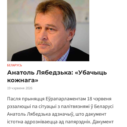
БЕЛАРУСЬ
Анатоль Лябедзька: «Убачыць
кожнага»
19 чэрвеня 2026
Пасля прыняцця Еўрапарламентам 18 чэрвеня
рэзалюцыі па сітуацыі з палітвязнямі ў Беларусі
Анатоль Лябедзька адзначыў, што дакумент
істотна адрозніваецца ад папярэдніх. Дакумент