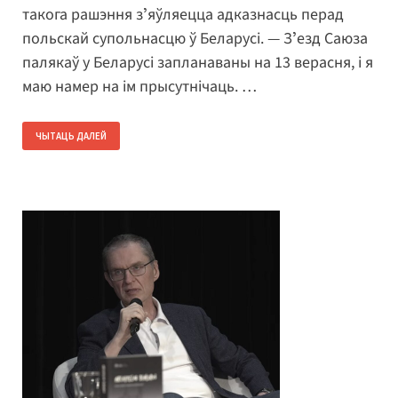
такога рашэння зʼяўляецца адказнасць перад
польскай супольнасцю ў Беларусі. — Зʼезд Саюза
палякаў у Беларусі запланаваны на 13 верасня, і я
маю намер на ім прысутнічаць. …
ЧЫТАЦЬ ДАЛЕЙ