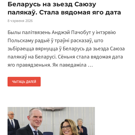
Беларусь на зьезд Саюзу
палякаў. Стала вядомая яго дата
8 чэрвеня 2026
Былы палітвязень Анджэй Пачобут у інтэрвію
Польскаму радыё ў траўні расказаў, што
зьбіраецца вярнуцца ў Беларусь да зьезда Саюза
палякаў на Беларусі. Сёньня стала вядомая дата
яго правядзеньня. Як паведаміла …
ЧЫТАЦЬ ДАЛЕЙ