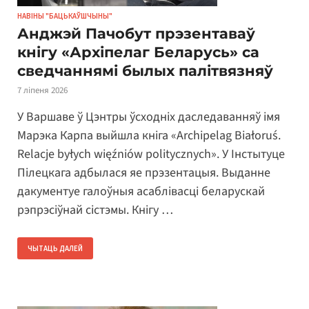
НАВІНЫ "БАЦЬКАЎШЧЫНЫ"
Анджэй Пачобут прэзентаваў
кнігу «Архіпелаг Беларусь» са
сведчаннямі былых палітвязняў
7 ліпеня 2026
У Варшаве ў Цэнтры ўсходніх даследаванняў імя
Марэка Карпа выйшла кніга «Archipelag Białoruś.
Relacje byłych więźniów politycznych». У Інстытуце
Пілецкага адбылася яе прэзентацыя. Выданне
дакументуе галоўныя асаблівасці беларускай
рэпрэсіўнай сістэмы. Кнігу …
ЧЫТАЦЬ ДАЛЕЙ