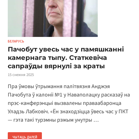
БЕЛАРУСЬ
Пачобут увесь час у памяшканні
камернага тыпу. Статкевіча
сапраўды вярнулі за краты
15 снежня 2025
Пра ўмовы ўтрымання палітвязня Анджэя
Пачобута ў калоніі №1 у Наваполацку расказаў на
прэс-канферэнцыі вызвалены праваабаронца
Уладзь Лабковіч. «Ён знаходзіцца ўвесь час у ПКТ
— гэта такі турэмны рэжым унутры …
ЧЫТАЦЬ ДАЛЕЙ