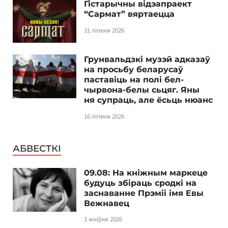
Гістарычны відэапраект
“Сармат” вяртаецца
31 ліпеня 2026
Грунвальдзкі музэй адказаў
на просьбу беларусаў
паставіць на полі бел-
чырвона-белы сьцяг. Яны
ня супраць, але ёсьць нюанс
16 ліпеня 2026
АБВЕСТКІ
09.08: На кніжным маркеце
будуць збіраць сродкі на
заснаванне Прэміі імя Евы
Вежнавец
3 жніўня 2026