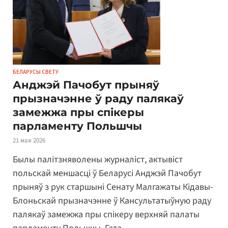
БЕЛАРУСЫ СВЕТУ
Анджэй Пачобут прыняў
прызначэнне ў раду палякаў
замежжа пры спікеры
парламенту Польшчы
21 мая 2026
Былы палітзняволены журналіст, актывіст
польскай меншасці ў Беларусі Анджэй Пачобут
прыняў з рук старшыні Сенату Малгажаты Кідавы-
Блоньскай прызначэнне ў Кансультатыўную раду
палякаў замежжа пры спікеру верхняй палаты