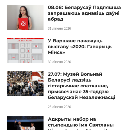
08.08: Беларусаў Падляшша
запрашаюць аднавіць даўні
абрад
31 ліпеня 2026
У Варшаве пакажуць
выставу «2020: Гаворыць
Мінск»
30 ліпеня 2026
27.07: Музей Вольнай
Беларусі ладзіць
гістарычнае спатканне,
прысвечанае 35-годдзю
беларускай Незалежнасці
23 ліпеня 2026
Адкрыты набор на
стыпендыю імя Святланы