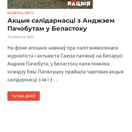
БЕЛАРУСЫ СВЕТУ
Акцыя салідарнасці з Анджэем
Пачобутам у Беластоку
26 верасня 2025
На фоне апошніх навінаў пра палітзняволенага
журналіста і актывіста Саюза палякаў на Беларусі
Анджэя Пачобута, у Беластоку каля помніка
ксяндзу Ежы Папялушку прайшла чарговая акцыя
салідарнасці з ім і з …
ЧЫТАЦЬ ДАЛЕЙ