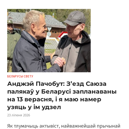
БЕЛАРУСЫ СВЕТУ
Анджэй Пачобут: З’езд Саюза
палякаў у Беларусі запланаваны
на 13 верасня, і я маю намер
узяць у ім удзел
23 ліпеня 2026
Як тлумачыць актывіст, найважнейшай прычынай