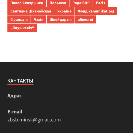
Павел Севярынец
Польшча
Рада БНР
Расія
Святлана Ціханоўская
Украіна
Фонд kamunikat.org
Францыя
Чэхія
Швейцарыя
абвесткі
„Янушкевіч“
КАНТАКТЫ
Адрас
E-mail
zbsb.minsk@gmail.com