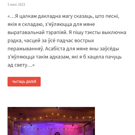
5 мая 2023
«…Я цалкам дакладна магу сказаць, што песні,
якія я складаю, з’яўляюцца для мяне
выратавальнай тэрапіяй. Я пішу тэксты выключна
рэдка, часцей за ўсё падчас вострых
перажыванняў. Асабіста для мяне яны заўсёды
з’яўляюцца такім адказам, які я б хацела пачуць
ад свету…»
ЧЫТАЦЬ ДАЛЕЙ