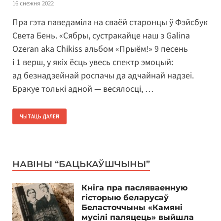
16 снежня 2022
Пра гэта паведаміла на сваёй старонцы ў Фэйсбук
Света Бень. «Сябры, сустракайце наш з Galina
Ozeran aka Chikiss альбом «Прыём!» 9 песень
і 1 верш, у якіх ёсць увесь спектр эмоцый:
ад безнадзейнай роспачы да адчайнай надзеі.
Бракуе толькі адной — весялосці, …
ЧЫТАЦЬ ДАЛЕЙ
НАВІНЫ “БАЦЬКАЎШЧЫНЫ”
Кніга пра пасляваенную
гісторыю беларусаў
Беласточчыны «Камяні
мусілі паляцець» выйшла