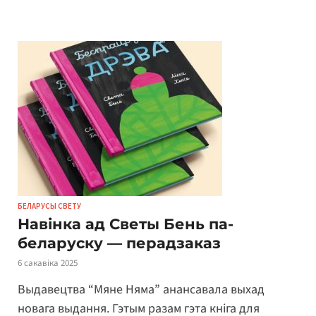
БЕЛАРУСЫ СВЕТУ
Навінка ад Светы Бень па-
беларуску — перадзаказ
6 сакавіка 2025
Выдавецтва “Мяне Няма” анансавала выхад
новага выдання. Гэтым разам гэта кніга для