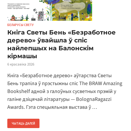
БЕЛАРУСЫ СВЕТУ
Кніга Светы Бень «Безработное
дерево» ўвайшла ў спіс
найлепшых на Балонскім
кірмашы
6 красавіка 2026
Кніга «Безработное дерево» аўтарства Светы
Бень трапіла ў прэстыжны спіс The BRAW Amazing
Bookshelf адной з галоўных сусветных прэмій у
галіне дзіцячай літаратуры — BolognaRagazzi
Awards. Гэта спецыяльная выстава ў …
ЧЫТАЦЬ ДАЛЕЙ