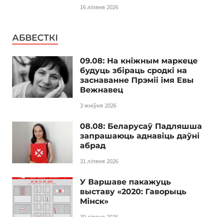
16 ліпеня 2026
АБВЕСТКІ
09.08: На кніжным маркеце
будуць збіраць сродкі на
заснаванне Прэміі імя Евы
Вежнавец
3 жніўня 2026
08.08: Беларусаў Падляшша
запрашаюць аднавіць даўні
абрад
31 ліпеня 2026
У Варшаве пакажуць
выставу «2020: Гаворыць
Мінск»
30 ліпеня 2026