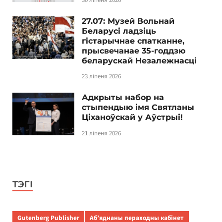
27.07: Музей Вольнай
Беларусі ладзіць
гістарычнае спатканне,
прысвечанае 35-годдзю
беларускай Незалежнасці
23 ліпеня 2026
Адкрыты набор на
стыпендыю імя Святланы
Ціханоўскай у Аўстрыі!
21 ліпеня 2026
ТЭГІ
Gutenberg Publisher
Аб’яднаны пераходны кабінет