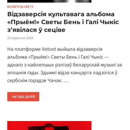
БЕЛАРУСЫ СВЕТУ
Відэаверсія культавага альбома
«Прыём!» Светы Бень і Галі Чыкіс
з’явілася ў сеціве
23 верасня 2024
На платформе Votvot выйшла відэаверсія
альбома «Прыём!» Светы Бень і Галі Чыкіс —
аднаго з найлепшых рэлізаў беларускай музыкі за
апошнія гады. Здымкі відэа канцэрта ладзіліся ў
сербскім горадзе Чачак. …
ЧЫТАЦЬ ДАЛЕЙ