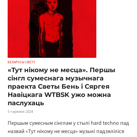
БЕЛАРУСЫ СВЕТУ
«Тут нікому не месца». Першы
сінгл сумеснага музычнага
праекта Светы Бень і Сяргея
Навіцкага WTBSK ужо можна
паслухаць
5 чэрвеня 2024
Першым сумесным сінглам у стылі hard techno пад
назвай «Тут нікому не месца» музыкі падзяліліся