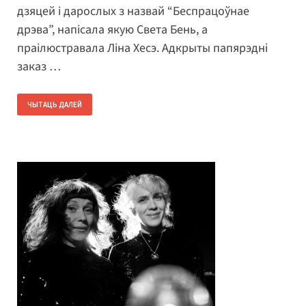
дзяцей і дарослых з назвай “Беспрацоўнае
дрэва”, напісала якую Света Бень, а
праілюстравала Ліна Хесэ. Адкрыты папярэдні
заказ …
ЧЫТАЦЬ ДАЛЕЙ