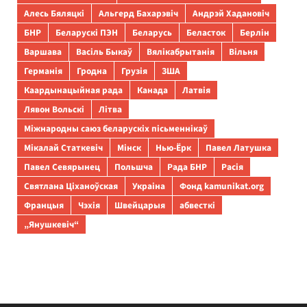
Алесь Бяляцкі
Альгерд Бахарэвіч
Андрэй Хадановіч
БНР
Беларускі ПЭН
Беларусь
Беласток
Берлін
Варшава
Васіль Быкаў
Вялікабрытанія
Вільня
Германія
Гродна
Грузія
ЗША
Каардынацыйная рада
Канада
Латвія
Лявон Вольскі
Літва
Міжнародны саюз беларускіх пісьменнікаў
Мікалай Статкевіч
Мінск
Нью-Ёрк
Павел Латушка
Павел Севярынец
Польшча
Рада БНР
Расія
Святлана Ціханоўская
Украіна
Фонд kamunikat.org
Францыя
Чэхія
Швейцарыя
абвесткі
„Янушкевіч“