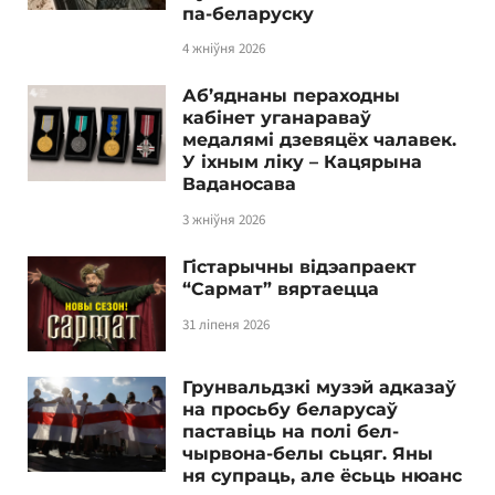
па-беларуску
4 жніўня 2026
Аб’яднаны пераходны
кабінет уганараваў
медалямі дзевяцёх чалавек.
У іхным ліку – Кацярына
Ваданосава
3 жніўня 2026
Гістарычны відэапраект
“Сармат” вяртаецца
31 ліпеня 2026
Грунвальдзкі музэй адказаў
на просьбу беларусаў
паставіць на полі бел-
чырвона-белы сьцяг. Яны
ня супраць, але ёсьць нюанс