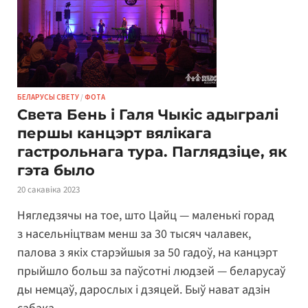
БЕЛАРУСЫ СВЕТУ
/
ФОТА
Света Бень і Галя Чыкіс адыгралі
першы канцэрт вялікага
гастрольнага тура. Паглядзіце, як
гэта было
20 сакавіка 2023
Нягледзячы на тое, што Цайц — маленькі горад
з насельніцтвам менш за 30 тысяч чалавек,
палова з якіх старэйшыя за 50 гадоў, на канцэрт
прыйшло больш за паўсотні людзей — беларусаў
ды немцаў, дарослых і дзяцей. Быў нават адзін