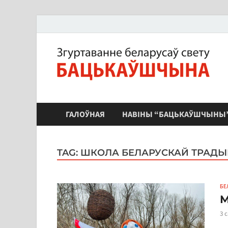
ЗБС "Бацькаўшчына"
ГАЛОЎНАЯ
НАВІНЫ “БАЦЬКАЎШЧЫНЫ
TAG:
ШКОЛА БЕЛАРУСКАЙ ТРАД
БЕ
М
3 