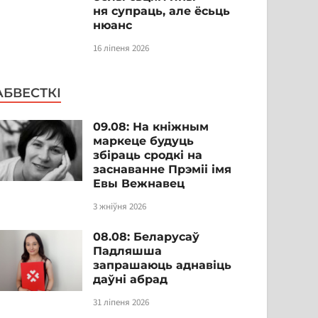
ня супраць, але ёсьць
нюанс
16 ліпеня 2026
АБВЕСТКІ
09.08: На кніжным
маркеце будуць
збіраць сродкі на
заснаванне Прэміі імя
Евы Вежнавец
3 жніўня 2026
08.08: Беларусаў
Падляшша
запрашаюць аднавіць
даўні абрад
31 ліпеня 2026