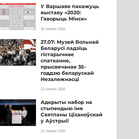
У Варшаве пакажуць
выставу «2020:
Гаворыць Мінск»
30 ліпеня 2026
27.07: Музей Вольнай
Беларусі ладзіць
гістарычнае
спатканне,
прысвечанае 35-
годдзю беларускай
Незалежнасці
23 ліпеня 2026
Адкрыты набор на
стыпендыю імя
Святланы Ціханоўскай
у Аўстрыі!
21 ліпеня 2026