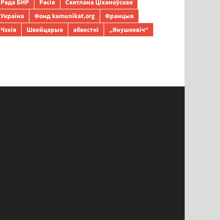
Рада БНР
Расія
Святлана Ціханоўская
Украіна
Фонд kamunikat.org
Францыя
Чэхія
Швейцарыя
абвесткі
„Янушкевіч“