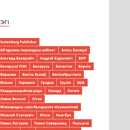
ТЭГІ
Gutenberg Publisher
Аб’яднаны пераходны кабінет
Алесь Бяляцкі
Альгерд Бахарэвіч
Андрэй Хадановіч
БНР
Беларускі ПЭН
Беларусь
Беласток
Берлін
Варшава
Васіль Быкаў
Вялікабрытанія
Вільня
Германія
Гродна
Грузія
ЗША
Каардынацыйная рада
Канада
Латвія
Лявон Вольскі
Літва
Міжнародны саюз беларускіх пісьменнікаў
Мікалай Статкевіч
Мінск
Нью-Ёрк
Павел Латушка
Павел Севярынец
Польшча