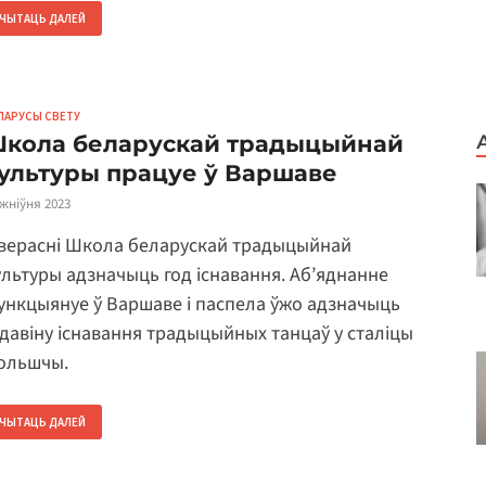
ЧЫТАЦЬ ДАЛЕЙ
ЛАРУСЫ СВЕТУ
кола беларускай традыцыйнай
ультуры працуе ў Варшаве
 жніўня 2023
 верасні Школа беларускай традыцыйнай
ультуры адзначыць год існавання. Аб’яднанне
ункцыянуе ў Варшаве і паспела ўжо адзначыць
адавіну існавання традыцыйных танцаў у сталіцы
ольшчы.
ЧЫТАЦЬ ДАЛЕЙ