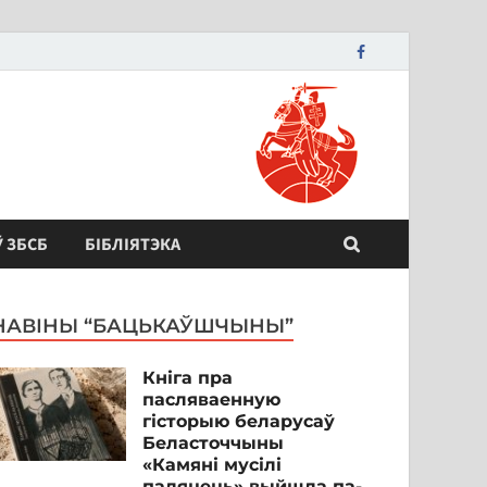
Ў ЗБСБ
БІБЛІЯТЭКА
НАВІНЫ “БАЦЬКАЎШЧЫНЫ”
Кніга пра
пасляваенную
гісторыю беларусаў
Беласточчыны
«Камяні мусілі
паляцець» выйшла па-