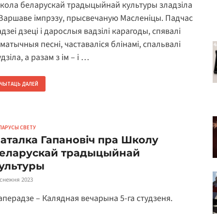
кола беларускай традыцыйнай культуры зладзіла
 Варшаве імпрэзу, прысвечаную Масленіцы. Падчас
дзеі дзеці і дарослыя вадзілі карагоды, спявалі
эматычныя песні, частаваліся блінамі, спальвалі
дзіла, а разам з ім – і …
ЧЫТАЦЬ ДАЛЕЙ
ЛАРУСЫ СВЕТУ
аталка Гапановіч пра Школу
еларускай традыцыйнай
ультуры
 снежня 2023
аперадзе – Калядная вечарына 5-га студзеня.