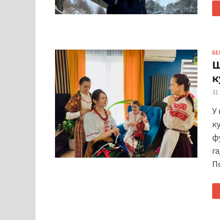
БЕ
Ш
к
31
У
к
ф
г
П