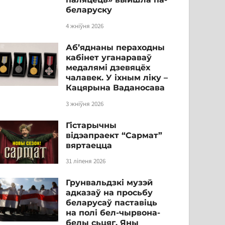
беларуску
4 жніўня 2026
Аб’яднаны пераходны
кабінет уганараваў
медалямі дзевяцёх
чалавек. У іхным ліку –
Кацярына Ваданосава
3 жніўня 2026
Гістарычны
відэапраект “Сармат”
вяртаецца
31 ліпеня 2026
Грунвальдзкі музэй
адказаў на просьбу
беларусаў паставіць
на полі бел-чырвона-
белы сьцяг. Яны