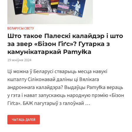
БЕЛАРУСЫ СВЕТУ
Што такое Палескі калайдэр і што
за звер «Бізон Гіґс»? Гутарка з
камунікатаркай Pamyłka
19 жніўня 2024
Ці можна ў Беларусі стварыць месца навукі
кшталту Сіліконавай даліны ці Вялікага
андроннага калайдэра? Выдаўцы Pamyłka вераць
у гэта і нават запускаюць народную прэмію «Бізон
Гіґса». БАЖ пагутарыў з галоўнай …
ЧЫТАЦЬ ДАЛЕЙ