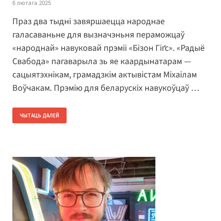
6 лютага 2025
Праз два тыдні завяршаецца народнае
галасаваньне для вызначэньня пераможцаў
«народнай» навуковай прэміі «Бізон Гіґс». «Радыё
Свабода» пагаварыла зь яе каардынатарам —
сацыятэхнікам, грамадзкім актывістам Міхаілам
Воўчакам. Прэмію для беларускіх навукоўцаў …
ЧЫТАЦЬ ДАЛЕЙ