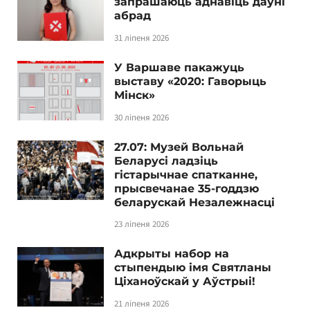
запрашаюць аднавіць даўні
абрад
31 ліпеня 2026
У Варшаве пакажуць
выставу «2020: Гаворыць
Мінск»
30 ліпеня 2026
27.07: Музей Вольнай
Беларусі ладзіць
гістарычнае спатканне,
прысвечанае 35-годдзю
беларускай Незалежнасці
23 ліпеня 2026
Адкрыты набор на
стыпендыю імя Святланы
Ціханоўскай у Аўстрыі!
21 ліпеня 2026