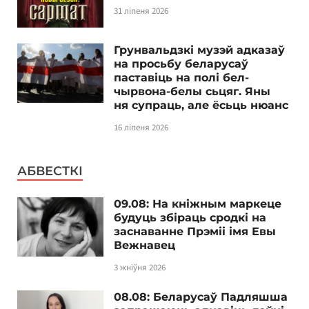
31 ліпеня 2026
Грунвальдзкі музэй адказаў
на просьбу беларусаў
паставіць на полі бел-
чырвона-белы сьцяг. Яны
ня супраць, але ёсьць нюанс
16 ліпеня 2026
АБВЕСТКІ
09.08: На кніжным маркеце
будуць збіраць сродкі на
заснаванне Прэміі імя Евы
Вежнавец
3 жніўня 2026
08.08: Беларусаў Падляшша