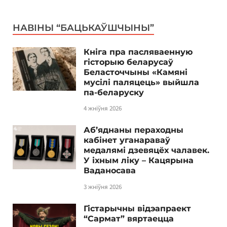
НАВІНЫ “БАЦЬКАЎШЧЫНЫ”
Кніга пра пасляваенную
гісторыю беларусаў
Беласточчыны «Камяні
мусілі паляцець» выйшла
па-беларуску
4 жніўня 2026
Аб’яднаны пераходны
кабінет уганараваў
медалямі дзевяцёх чалавек.
У іхным ліку – Кацярына
Ваданосава
3 жніўня 2026
Гістарычны відэапраект
“Сармат” вяртаецца