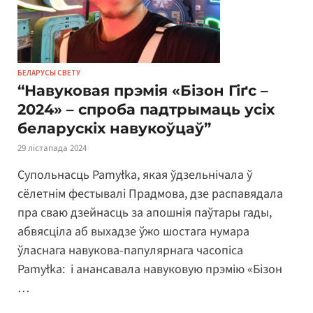
БЕЛАРУСЫ СВЕТУ
“Навуковая прэмія «Бізон Гіґс –
2024» – спроба падтрымаць усіх
беларускіх навукоўцаў”
29 лістапада 2024
Супольнасць Pamyłka, якая ўдзельнічала ў
сёлетнім фестывалі Прадмова, дзе распавядала
пра сваю дзейнасць за апошнія паўтары гады,
абвясціла аб выхадзе ўжо шостага нумара
ўласнага навукова-папулярнага часопіса
Pamyłka: і анансавала навуковую прэмію «Бізон
…