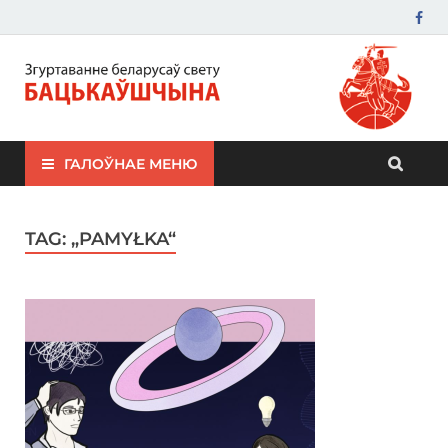
ЗБС "Бацькаўшчына"
ГАЛОЎНАЕ МЕНЮ
TAG:
„PAMYŁKA“