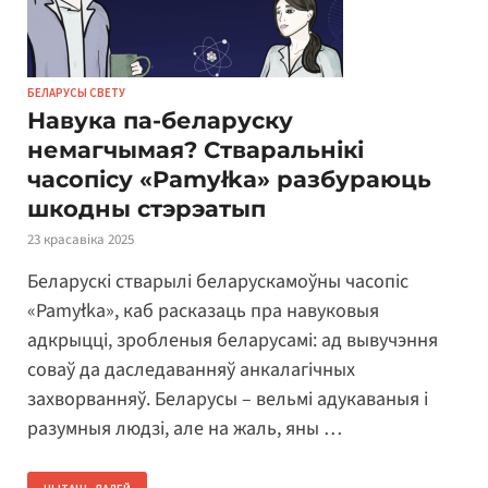
БЕЛАРУСЫ СВЕТУ
Навука па-беларуску
немагчымая? Стваральнікі
часопісу «Pamyłka» разбураюць
шкодны стэрэатып
23 красавіка 2025
Беларускі стварылі беларускамоўны часопіс
«Pamyłka», каб расказаць пра навуковыя
адкрыцці, зробленыя беларусамі: ад вывучэння
соваў да даследаванняў анкалагічных
захворванняў. Беларусы – вельмі адукаваныя і
разумныя людзі, але на жаль, яны …