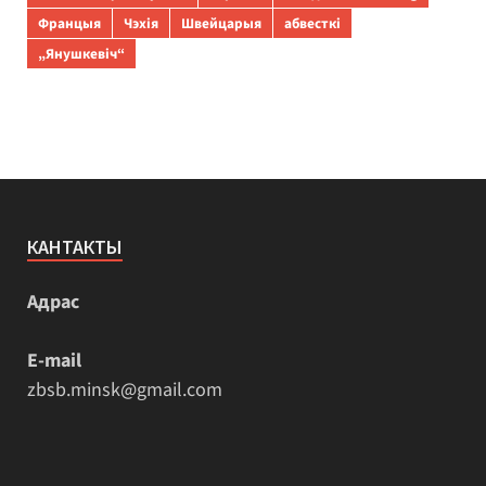
Францыя
Чэхія
Швейцарыя
абвесткі
„Янушкевіч“
КАНТАКТЫ
Адрас
E-mail
zbsb.minsk@gmail.com