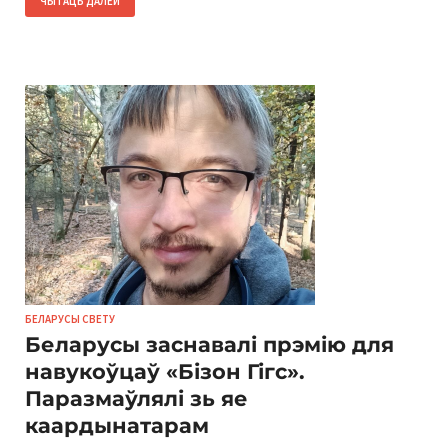
ЧЫТАЦЬ ДАЛЕЙ
БЕЛАРУСЫ СВЕТУ
Беларусы заснавалі прэмію для
навукоўцаў «Бізон Гігс».
Паразмаўлялі зь яе
каардынатарам