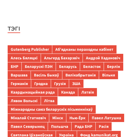
ТЭГІ
Gutenberg Publisher
Аб’яднаны пераходны кабінет
Алесь Бяляцкі
Альгерд Бахарэвіч
Андрэй Хадановіч
БНР
Беларускі ПЭН
Беларусь
Беласток
Берлін
Варшава
Васіль Быкаў
Вялікабрытанія
Вільня
Германія
Гродна
Грузія
ЗША
Каардынацыйная рада
Канада
Латвія
Лявон Вольскі
Літва
Міжнародны саюз беларускіх пісьменнікаў
Мікалай Статкевіч
Мінск
Нью-Ёрк
Павел Латушка
Павел Севярынец
Польшча
Рада БНР
Расія
Святлана Ціханоўская
Украіна
Фонд kamunikat.org