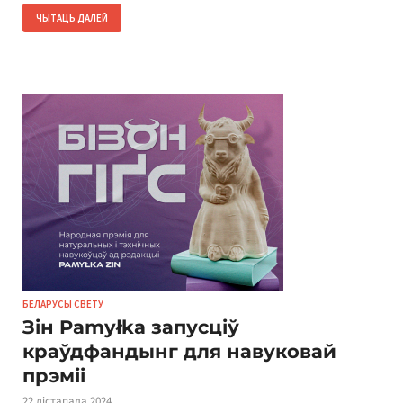
ЧЫТАЦЬ ДАЛЕЙ
БЕЛАРУСЫ СВЕТУ
Зін Pamyłka запусціў
краўдфандынг для навуковай
прэміі
22 лістапада 2024