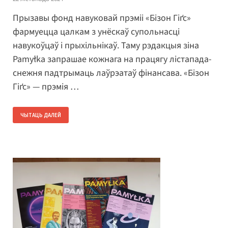
Прызавы фонд навуковай прэміі «Бізон Гіґс»
фармуецца цалкам з унёскаў супольнасці
навукоўцаў і прыхільнікаў. Таму рэдакцыя зіна
Pamyłka запрашае кожнага на працягу лістапада-
снежня падтрымаць лаўрэатаў фінансава. «Бізон
Гіґс» — прэмія …
ЧЫТАЦЬ ДАЛЕЙ