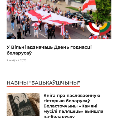
У Вільні адзначаць Дзень годнасці
беларусаў
7 жніўня 2026
НАВІНЫ “БАЦЬКАЎШЧЫНЫ”
Кніга пра пасляваенную
гісторыю беларусаў
Беласточчыны «Камяні
мусілі паляцець» выйшла
па-беларуску