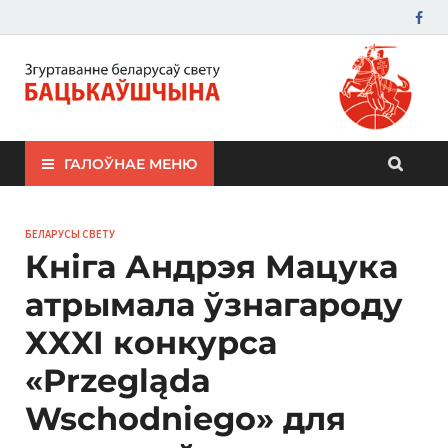
ЗБС "Бацькаўшчына"
ГАЛОЎНАЕ МЕНЮ
БЕЛАРУСЫ СВЕТУ
Кніга Андрэя Мацука
атрымала ўзнагароду
XXXI конкурса
«Przegląda
Wschodniego» для