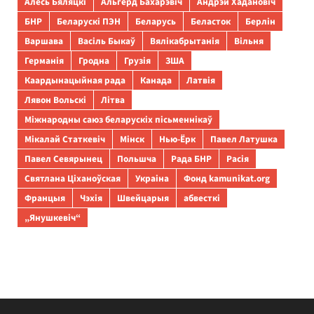
Алесь Бяляцкі
Альгерд Бахарэвіч
Андрэй Хадановіч
БНР
Беларускі ПЭН
Беларусь
Беласток
Берлін
Варшава
Васіль Быкаў
Вялікабрытанія
Вільня
Германія
Гродна
Грузія
ЗША
Каардынацыйная рада
Канада
Латвія
Лявон Вольскі
Літва
Міжнародны саюз беларускіх пісьменнікаў
Мікалай Статкевіч
Мінск
Нью-Ёрк
Павел Латушка
Павел Севярынец
Польшча
Рада БНР
Расія
Святлана Ціханоўская
Украіна
Фонд kamunikat.org
Францыя
Чэхія
Швейцарыя
абвесткі
„Янушкевіч“