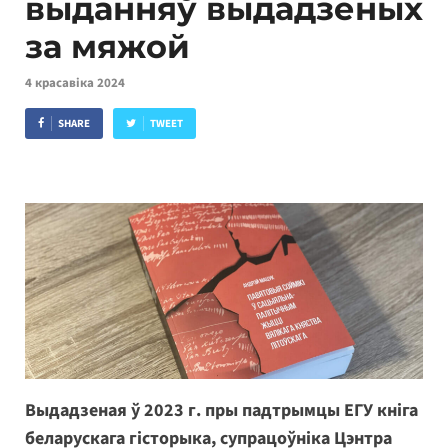
выданняў выдадзеных
за мяжой
4 красавіка 2024
SHARE
TWEET
Выдадзеная ў 2023 г. пры падтрымцы ЕГУ кніга
беларускага гісторыка, супрацоўніка Цэнтра