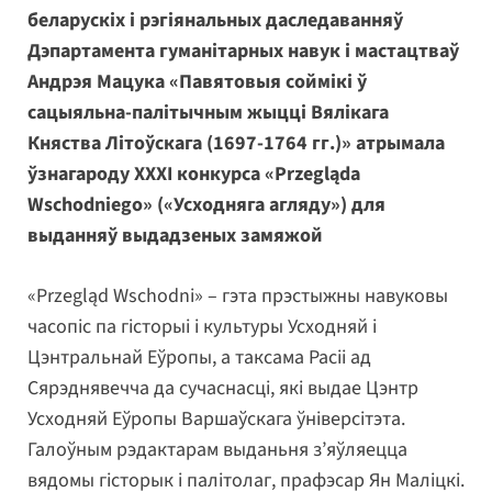
беларускіх і рэгіянальных даследаванняў
Дэпартамента гуманітарных навук і мастацтваў
Андрэя Мацука «Павятовыя соймікі ў
сацыяльна-палітычным жыцці Вялікага
Княства Літоўскага (1697-1764 гг.)» атрымала
ўзнагароду XXXI конкурса «Przegląda
Wschodniego» («Усходняга агляду») для
выданняў выдадзеных замяжой
«Przegląd Wschodni» – гэта прэстыжны навуковы
часопіс па гісторыі і культуры Усходняй і
Цэнтральнай Еўропы, а таксама Расіі ад
Сярэднявечча да сучаснасці, які выдае Цэнтр
Усходняй Еўропы Варшаўскага ўніверсітэта.
Галоўным рэдактарам выданьня з’яўляецца
вядомы гісторык і палітолаг, прафэсар Ян Маліцкі.