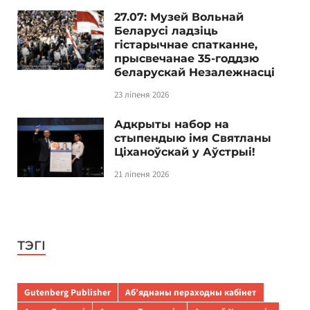
27.07: Музей Вольнай
Беларусі ладзіць
гістарычнае спатканне,
прысвечанае 35-годдзю
беларускай Незалежнасці
23 ліпеня 2026
Адкрыты набор на
стыпендыю імя Святланы
Ціханоўскай у Аўстрыі!
21 ліпеня 2026
ТЭГІ
Gutenberg Publisher
Аб’яднаны пераходны кабінет