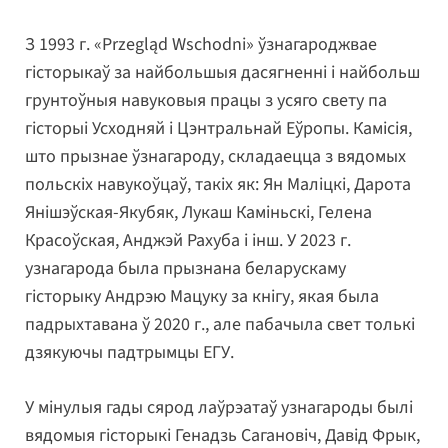
З 1993 г. «Przegląd Wschodni» ўзнагароджвае
гісторыкаў за найбольшыя дасягненні і найбольш
грунтоўныя навуковыя працы з усяго свету па
гісторыі Усходняй і Цэнтральнай Еўропы. Камісія,
што прызнае ўзнагароду, складаецца з вядомых
польскіх навукоўцаў, такіх як: Ян Маліцкі, Дарота
Янішэўская-Якубяк, Лукаш Каміньскі, Гелена
Красоўская, Анджэй Рахуба і інш. У 2023 г.
узнагарода была прызнана беларускаму
гісторыку Андрэю Мацуку за кнігу, якая была
падрыхтавана ў 2020 г., але пабачыла свет толькі
дзякуючы падтрымцы ЕГУ.
У мінулыя гады сярод лаўрэатаў узнагароды былі
вядомыя гісторыкі Генадзь Сагановіч, Давід Фрык,