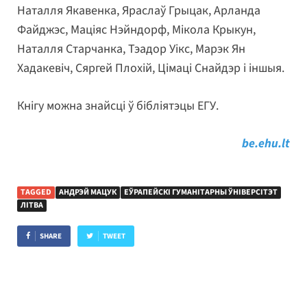
Наталля Якавенка, Яраслаў Грыцак, Арланда
Файджэс, Маціяс Нэйндорф, Мікола Крыкун,
Наталля Старчанка, Тэадор Уікс, Марэк Ян
Хадакевіч, Сяргей Плохій, Цімаці Снайдэр і іншыя.
Кнігу можна знайсці ў бібліятэцы ЕГУ.
be.ehu.lt
TAGGED
АНДРЭЙ МАЦУК
ЕЎРАПЕЙСКІ ГУМАНІТАРНЫ ЎНІВЕРСІТЭТ
ЛІТВА
SHARE
TWEET