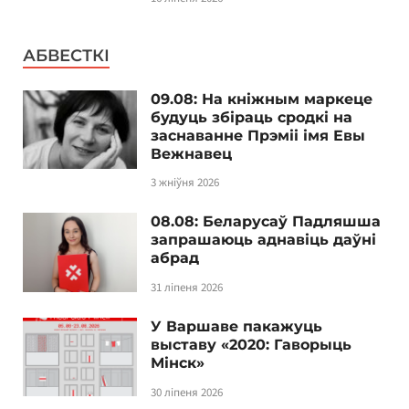
АБВЕСТКІ
09.08: На кніжным маркеце
будуць збіраць сродкі на
заснаванне Прэміі імя Евы
Вежнавец
3 жніўня 2026
08.08: Беларусаў Падляшша
запрашаюць аднавіць даўні
абрад
31 ліпеня 2026
У Варшаве пакажуць
выставу «2020: Гаворыць
Мінск»
30 ліпеня 2026