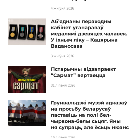
4 жніўня 2026
Аб’яднаны пераходны
кабінет уганараваў
медалямі дзевяцёх чалавек.
У іхным ліку – Кацярына
Ваданосава
3 жніўня 2026
Гістарычны відэапраект
“Сармат” вяртаецца
31 ліпеня 2026
Грунвальдзкі музэй адказаў
на просьбу беларусаў
паставіць на полі бел-
чырвона-белы сьцяг. Яны
ня супраць, але ёсьць нюанс
16 ліпеня 2026